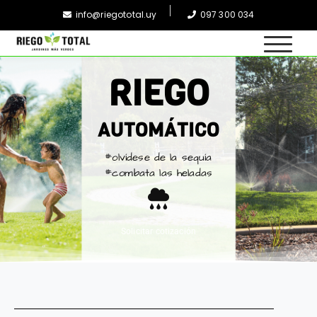
info@riegototal.uy
097 300 034
RiegoTotal
Jardines más verdes
RIEGO
AUTOMÁTICO
#olvídese de la sequía
#combata las heladas
Solicitar cotización