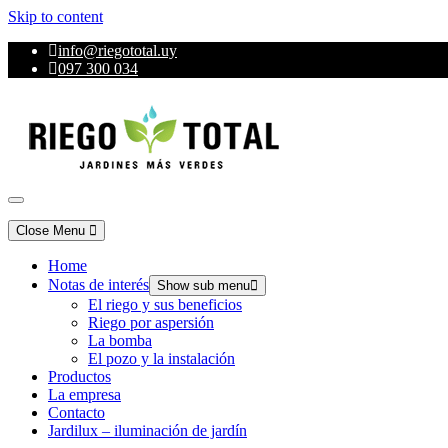
Skip to content
info@riegototal.uy
097 300 034
RiegoTotal
Jardines más verdes
Close Menu
Home
Notas de interés
Show sub menu
El riego y sus beneficios
Riego por aspersión
La bomba
El pozo y la instalación
Productos
La empresa
Contacto
Jardilux – iluminación de jardín