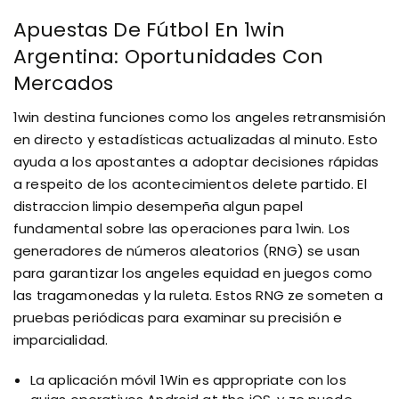
Apuestas De Fútbol En 1win
Argentina: Oportunidades Con
Mercados
1win destina funciones como los angeles retransmisión
en directo y estadísticas actualizadas al minuto. Esto
ayuda a los apostantes a adoptar decisiones rápidas
a respeito de los acontecimientos delete partido. El
distraccion limpio desempeña algun papel
fundamental sobre las operaciones para 1win. Los
generadores de números aleatorios (RNG) se usan
para garantizar los angeles equidad en juegos como
las tragamonedas y la ruleta. Estos RNG ze someten a
pruebas periódicas para examinar su precisión e
imparcialidad.
La aplicación móvil 1Win es appropriate con los