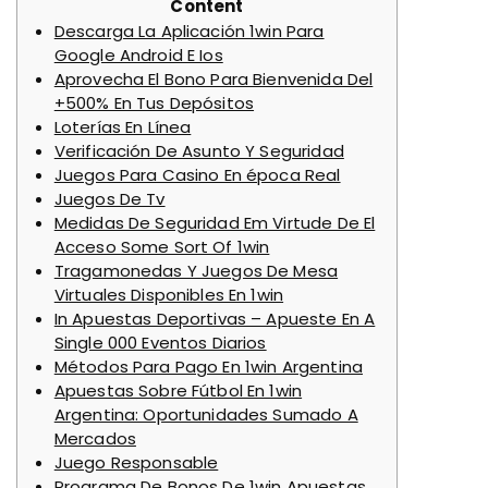
Content
Descarga La Aplicación 1win Para
Google Android E Ios
Aprovecha El Bono Para Bienvenida Del
+500% En Tus Depósitos
Loterías En Línea
Verificación De Asunto Y Seguridad
Juegos Para Casino En época Real
Juegos De Tv
Medidas De Seguridad Em Virtude De El
Acceso Some Sort Of 1win
Tragamonedas Y Juegos De Mesa
Virtuales Disponibles En 1win
In Apuestas Deportivas – Apueste En A
Single 000 Eventos Diarios
Métodos Para Pago En 1win Argentina
Apuestas Sobre Fútbol En 1win
Argentina: Oportunidades Sumado A
Mercados
Juego Responsable
Programa De Bonos De 1win Apuestas