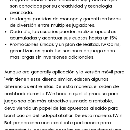
son conocidos por su creatividad y tecnología
avanzada.
Las largas partidas de monopoly garantizan horas
de diversión entre múltiples jugadores.
Cada día, los usuarios pueden realizar apuestas
acumuladas y acentuar sus cuotas hasta un 15%.
Promociones únicas y un plan de lealtad, 1w Coins,
garantizan os quais tus sesiones de juego sean
más largas sin inversiones adicionales.
Aunque are generally aplicación y la versión móvil para
1Win tienen este diseño similar, existen algunas
diferencias entre ellas. De esta manera, el orden de
cashback durante 1Win hace o qual el proceso para
juego sea aún más atractivo sumado a rentable,
devolviendo un papel de las apuestas al saldo para
bonificación del ludópatatahúr. De esta manera, 1Win
Bet proporciona una excelente pertinencia para
aumentar tu potencial para las apuestas deportivas.