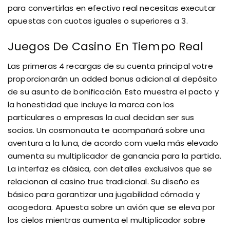
para convertirlas en efectivo real necesitas executar
apuestas con cuotas iguales o superiores a 3.
Juegos De Casino En Tiempo Real
Las primeras 4 recargas de su cuenta principal votre
proporcionarán un added bonus adicional al depósito
de su asunto de bonificación. Esto muestra el pacto y
la honestidad que incluye la marca con los
particulares o empresas la cual decidan ser sus
socios. Un cosmonauta te acompañará sobre una
aventura a la luna, de acordo com vuela más elevado
aumenta su multiplicador de ganancia para la partida.
La interfaz es clásica, con detalles exclusivos que se
relacionan al casino true tradicional. Su diseño es
básico para garantizar una jugabilidad cómoda y
acogedora. Apuesta sobre un avión que se eleva por
los cielos mientras aumenta el multiplicador sobre