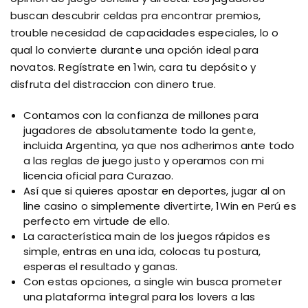
buscan descubrir celdas pra encontrar premios,
trouble necesidad de capacidades especiales, lo o
qual lo convierte durante una opción ideal para
novatos. Regístrate en 1win, cara tu depósito y
disfruta del distraccion con dinero true.
Contamos con la confianza de millones para
jugadores de absolutamente todo la gente,
incluida Argentina, ya que nos adherimos ante todo
a las reglas de juego justo y operamos con mi
licencia oficial para Curazao.
Así que si quieres apostar en deportes, jugar al on
line casino o simplemente divertirte, 1Win en Perú es
perfecto em virtude de ello.
La característica main de los juegos rápidos es
simple, entras en una ida, colocas tu postura,
esperas el resultado y ganas.
Con estas opciones, a single win busca prometer
una plataforma íntegral para los lovers a las