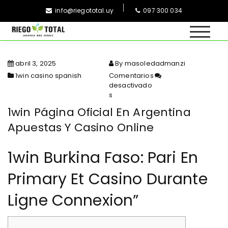
S
info@riegototal.uy
097 300 034
k
i
p
RiegoTotal
Jardines más verdes
t
o
abril 3, 2025
By masoledadmanzi
c
1win casino spanish
Comentarios
o
desactivado
n
s
en 1win Página Oficial En
t
1win Página Oficial En Argentina
Argentina Apuestas Y Casino
e
Online
Apuestas Y Casino Online
n
t
1win Burkina Faso: Pari En
Primary Et Casino Durante
Ligne Connexion”