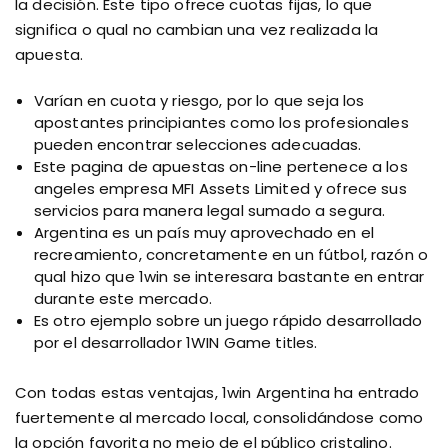
la decisión. Este tipo ofrece cuotas fijas, lo que
significa o qual no cambian una vez realizada la
apuesta.
Varían en cuota y riesgo, por lo que seja los
apostantes principiantes como los profesionales
pueden encontrar selecciones adecuadas.
Este pagina de apuestas on-line pertenece a los
angeles empresa MFI Assets Limited y ofrece sus
servicios para manera legal sumado a segura.
Argentina es un país muy aprovechado en el
recreamiento, concretamente en un fútbol, razón o
qual hizo que 1win se interesara bastante en entrar
durante este mercado.
Es otro ejemplo sobre un juego rápido desarrollado
por el desarrollador 1WIN Game titles.
Con todas estas ventajas, 1win Argentina ha entrado
fuertemente al mercado local, consolidándose como
la opción favorita no meio de el público cristalino.