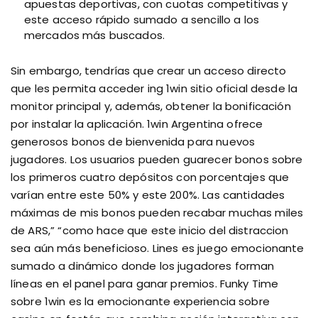
apuestas deportivas, con cuotas competitivas y
este acceso rápido sumado a sencillo a los
mercados más buscados.
Sin embargo, tendrías que crear un acceso directo
que les permita acceder ing 1win sitio oficial desde la
monitor principal y, además, obtener la bonificación
por instalar la aplicación. 1win Argentina ofrece
generosos bonos de bienvenida para nuevos
jugadores. Los usuarios pueden guarecer bonos sobre
los primeros cuatro depósitos con porcentajes que
varían entre este 50% y este 200%. Las cantidades
máximas de mis bonos pueden recabar muchas miles
de ARS,” “como hace que este inicio del distraccion
sea aún más beneficioso. Lines es juego emocionante
sumado a dinámico donde los jugadores forman
líneas en el panel para ganar premios. Funky Time
sobre 1win es la emocionante experiencia sobre