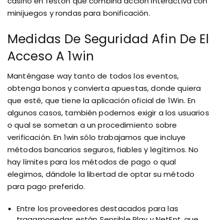
casino en festón que combina acción interactiva con
minijuegos y rondas para bonificación.
Medidas De Seguridad Afin De El
Acceso A 1win
Manténgase way tanto de todos los eventos,
obtenga bonos y convierta apuestas, donde quiera
que esté, que tiene la aplicación oficial de 1Win. En
algunos casos, también podemos exigir a los usuarios
o qual se sometan a un procedimiento sobre
verificación. En 1win sólo trabajamos que incluye
métodos bancarios seguros, fiables y legítimos. No
hay límites para los métodos de pago o qual
elegimos, dándole la libertad de optar su método
para pago preferido.
Entre los proveedores destacados para las
tragamonedas están Sensible Play y NetEnt, que