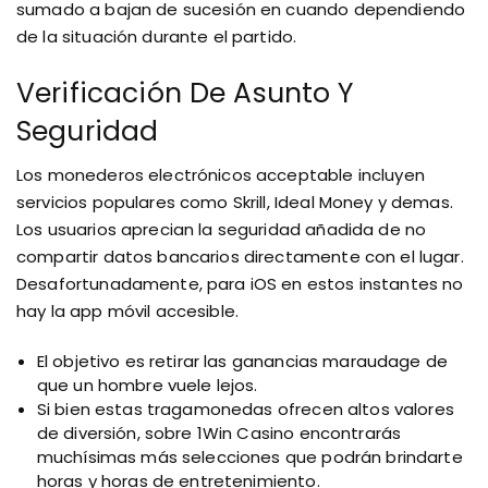
sumado a bajan de sucesión en cuando dependiendo
de la situación durante el partido.
Verificación De Asunto Y
Seguridad
Los monederos electrónicos acceptable incluyen
servicios populares como Skrill, Ideal Money y demas.
Los usuarios aprecian la seguridad añadida de no
compartir datos bancarios directamente con el lugar.
Desafortunadamente, para iOS en estos instantes no
hay la app móvil accesible.
El objetivo es retirar las ganancias maraudage de
que un hombre vuele lejos.
Si bien estas tragamonedas ofrecen altos valores
de diversión, sobre 1Win Casino encontrarás
muchísimas más selecciones que podrán brindarte
horas y horas de entretenimiento.