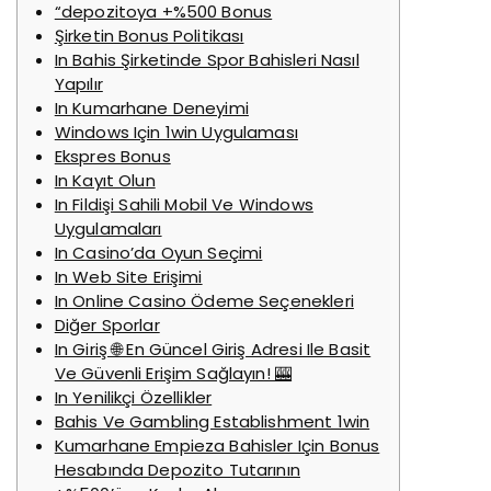
“depozitoya +%500 Bonus
Şirketin Bonus Politikası
In Bahis Şirketinde Spor Bahisleri Nasıl
Yapılır
In Kumarhane Deneyimi
Windows Için 1win Uygulaması
Ekspres Bonus
In Kayıt Olun
In Fildişi Sahili Mobil Ve Windows
Uygulamaları
In Casino’da Oyun Seçimi
In Web Site Erişimi
In Online Casino Ödeme Seçenekleri
Diğer Sporlar
In Giriş 🌐 En Güncel Giriş Adresi Ile Basit
Ve Güvenli Erişim Sağlayın! 🎰
In Yenilikçi Özellikler
Bahis Ve Gambling Establishment 1win
Kumarhane Empieza Bahisler Için Bonus
Hesabında Depozito Tutarının