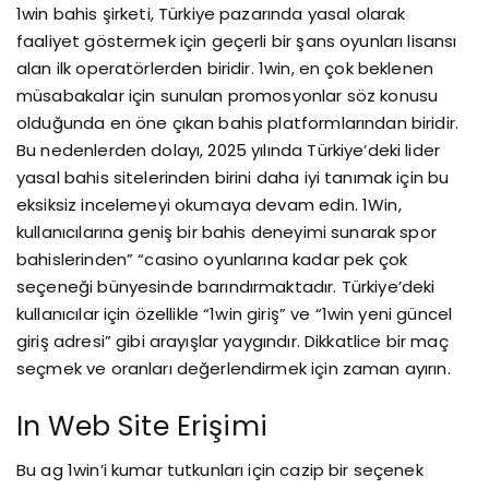
1win bahis şirketi, Türkiye pazarında yasal olarak
faaliyet göstermek için geçerli bir şans oyunları lisansı
alan ilk operatörlerden biridir. 1win, en çok beklenen
müsabakalar için sunulan promosyonlar söz konusu
olduğunda en öne çıkan bahis platformlarından biridir.
Bu nedenlerden dolayı, 2025 yılında Türkiye’deki lider
yasal bahis sitelerinden birini daha iyi tanımak için bu
eksiksiz incelemeyi okumaya devam edin. 1Win,
kullanıcılarına geniş bir bahis deneyimi sunarak spor
bahislerinden” “casino oyunlarına kadar pek çok
seçeneği bünyesinde barındırmaktadır. Türkiye’deki
kullanıcılar için özellikle “1win giriş” ve “1win yeni güncel
giriş adresi” gibi arayışlar yaygındır. Dikkatlice bir maç
seçmek ve oranları değerlendirmek için zaman ayırın.
In Web Site Erişimi
Bu ag 1win’i kumar tutkunları için cazip bir seçenek