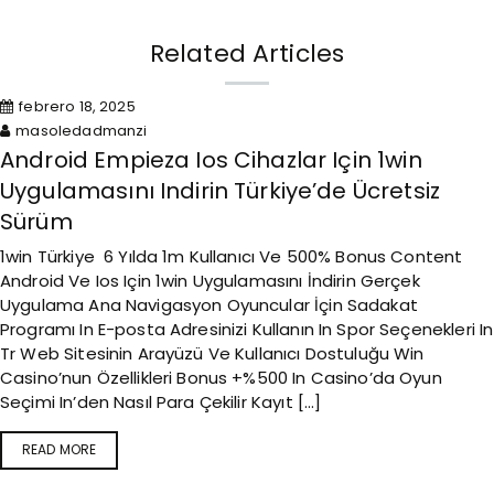
Related Articles
febrero 18, 2025
masoledadmanzi
Android Empieza Ios Cihazlar Için 1win
Uygulamasını Indirin Türkiye’de Ücretsiz
Sürüm
1win Türkiye ️ 6 Yılda 1m Kullanıcı Ve 500% Bonus Content
Android Ve Ios Için 1win Uygulamasını İndirin Gerçek
Uygulama Ana Navigasyon Oyuncular İçin Sadakat
Programı In E-posta Adresinizi Kullanın In Spor Seçenekleri In
Tr Web Sitesinin Arayüzü Ve Kullanıcı Dostuluğu Win
Casino’nun Özellikleri Bonus +%500 In Casino’da Oyun
Seçimi In’den Nasıl Para Çekilir Kayıt […]
READ MORE