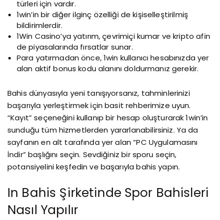
türleri için vardır.
1win’in bir diğer ilginç özelliği de kişiselleştirilmiş
bildirimlerdir.
1Win Casino’ya yatırım, çevrimiçi kumar ve kripto afin
de piyasalarında fırsatlar sunar.
Para yatırmadan önce, 1win kullanıcı hesabınızda yer
alan aktif bonus kodu alanını doldurmanız gerekir.
Bahis dünyasıyla yeni tanışıyorsanız, tahminlerinizi
başarıyla yerleştirmek için basit rehberimize uyun.
“Kayıt” seçeneğini kullanıp bir hesap oluşturarak 1win’in
sunduğu tüm hizmetlerden yararlanabilirsiniz. Ya da
sayfanın en alt tarafında yer alan “PC Uygulamasını
İndir” başlığını seçin. Sevdiğiniz bir sporu seçin,
potansiyelini keşfedin ve başarıyla bahis yapın.
In Bahis Şirketinde Spor Bahisleri
Nasıl Yapılır