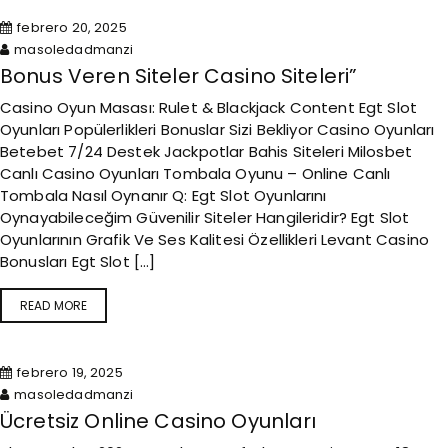
febrero 20, 2025
masoledadmanzi
Bonus Veren Siteler Casino Siteleri”
Casino Oyun Masası: Rulet & Blackjack Content Egt Slot
Oyunları Popülerlikleri Bonuslar Sizi Bekliyor Casino Oyunları
Betebet 7/24 Destek Jackpotlar Bahis Siteleri Milosbet
Canlı Casino Oyunları Tombala Oyunu – Online Canlı
Tombala Nasıl Oynanır Q: Egt Slot Oyunlarını
Oynayabileceğim Güvenilir Siteler Hangileridir? Egt Slot
Oyunlarının Grafik Ve Ses Kalitesi Özellikleri Levant Casino
Bonusları Egt Slot […]
READ MORE
febrero 19, 2025
masoledadmanzi
Ücretsiz Online Casino Oyunları