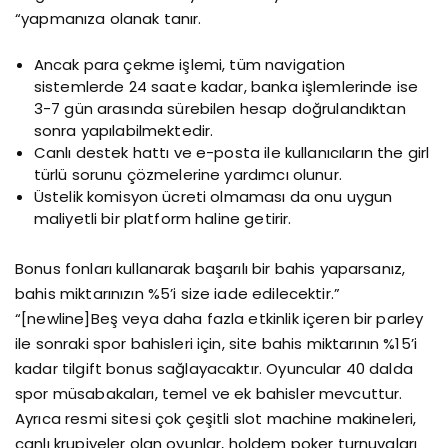
“yapmanıza olanak tanır.
Ancak para çekme işlemi, tüm navigation
sistemlerde 24 saate kadar, banka işlemlerinde ise
3-7 gün arasında sürebilen hesap doğrulandıktan
sonra yapılabilmektedir.
Canlı destek hattı ve e-posta ile kullanıcıların the girl
türlü sorunu çözmelerine yardımcı olunur.
Üstelik komisyon ücreti olmaması da onu uygun
maliyetli bir platform haline getirir.
Bonus fonları kullanarak başarılı bir bahis yaparsanız,
bahis miktarınızın %5’i size iade edilecektir.”
“[newline]Beş veya daha fazla etkinlik içeren bir parley
ile sonraki spor bahisleri için, site bahis miktarının %15’i
kadar tilgift bonus sağlayacaktır. Oyuncular 40 dalda
spor müsabakaları, temel ve ek bahisler mevcuttur.
Ayrıca resmi sitesi çok çeşitli slot machine makineleri,
canlı krupiyeler olan oyunlar, holdem poker turnuvaları