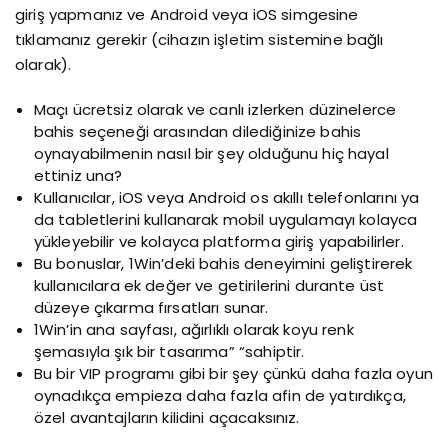
giriş yapmanız ve Android veya iOS simgesine
tıklamanız gerekir (cihazın işletim sistemine bağlı
olarak).
Maçı ücretsiz olarak ve canlı izlerken düzinelerce
bahis seçeneği arasından dilediğinize bahis
oynayabilmenin nasıl bir şey olduğunu hiç hayal
ettiniz una?
Kullanıcılar, iOS veya Android os akıllı telefonlarını ya
da tabletlerini kullanarak mobil uygulamayı kolayca
yükleyebilir ve kolayca platforma giriş yapabilirler.
Bu bonuslar, 1Win’deki bahis deneyimini geliştirerek
kullanıcılara ek değer ve getirilerini durante üst
düzeye çıkarma fırsatları sunar.
1Win’in ana sayfası, ağırlıklı olarak koyu renk
şemasıyla şık bir tasarıma” “sahiptir.
Bu bir VIP programı gibi bir şey çünkü daha fazla oyun
oynadıkça empieza daha fazla afin de yatırdıkça,
özel avantajların kilidini açacaksınız.