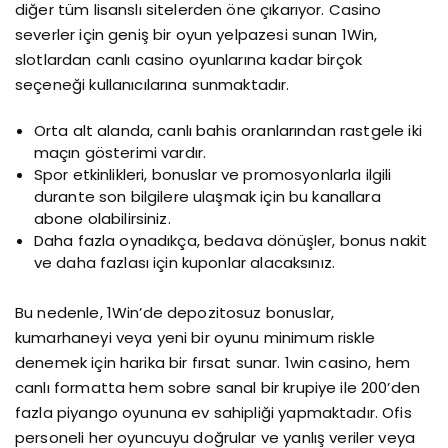
diğer tüm lisanslı sitelerden öne çıkarıyor. Casino
severler için geniş bir oyun yelpazesi sunan 1Win,
slotlardan canlı casino oyunlarına kadar birçok
seçeneği kullanıcılarına sunmaktadır.
Orta alt alanda, canlı bahis oranlarından rastgele iki
maçın gösterimi vardır.
Spor etkinlikleri, bonuslar ve promosyonlarla ilgili
durante son bilgilere ulaşmak için bu kanallara
abone olabilirsiniz.
Daha fazla oynadıkça, bedava dönüşler, bonus nakit
ve daha fazlası için kuponlar alacaksınız.
Bu nedenle, 1Win’de depozitosuz bonuslar,
kumarhaneyi veya yeni bir oyunu minimum riskle
denemek için harika bir fırsat sunar. 1win casino, hem
canlı formatta hem sobre sanal bir krupiye ile 200’den
fazla piyango oyununa ev sahipliği yapmaktadır. Ofis
personeli her oyuncuyu doğrular ve yanlış veriler veya