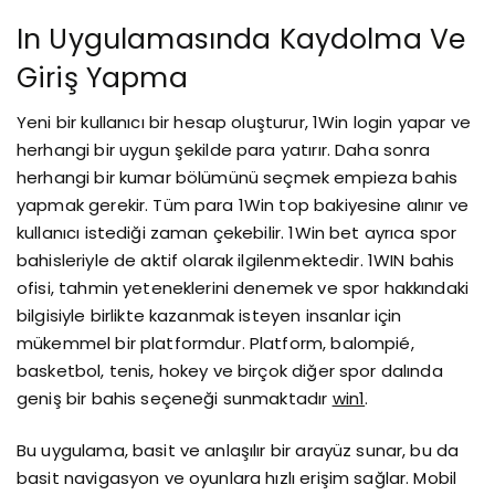
In Uygulamasında Kaydolma Ve
Giriş Yapma
Yeni bir kullanıcı bir hesap oluşturur, 1Win login yapar ve
herhangi bir uygun şekilde para yatırır. Daha sonra
herhangi bir kumar bölümünü seçmek empieza bahis
yapmak gerekir. Tüm para 1Win top bakiyesine alınır ve
kullanıcı istediği zaman çekebilir. 1Win bet ayrıca spor
bahisleriyle de aktif olarak ilgilenmektedir. 1WIN bahis
ofisi, tahmin yeteneklerini denemek ve spor hakkındaki
bilgisiyle birlikte kazanmak isteyen insanlar için
mükemmel bir platformdur. Platform, balompié,
basketbol, tenis, hokey ve birçok diğer spor dalında
geniş bir bahis seçeneği sunmaktadır
win1
.
Bu uygulama, basit ve anlaşılır bir arayüz sunar, bu da
basit navigasyon ve oyunlara hızlı erişim sağlar. Mobil