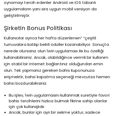
oynamayı tercih edenler Android ve iOS tabanlı
uygulamaların yanı sıra uygun mobil versiyon da
geliştirilmiştir.
Şirketin Bonus Politikası
Kullanıcılar ayrıca her hafta düzenlenen” “çeşitli
turnuvalara katılıp belirli ödüller kazanabiliyor. Sonuçta
nerede olursanız olun 1win uygulaması ile bu özelliği
kullanabilirsiniz. Ancak, olabildiğince verimli bir kullanım
için stabil bir internet bağlantınız olduğundan emin
olun. Tek yapmanız gereken bahis kuponunuza
erişmektir, bahsi kapatma seçeneği mevcutsa hemen
bahsi bozdurabilirsiniz.
Bu işlev, 1win uygulamasını kullanmak suretiyle favori
bahis tercihlerini hızlıca bulmak fikrine sahip olanlar
için çok kullanışlıdır.
Ancak, bunlar için ayrı bir sekme yoktur, sadece