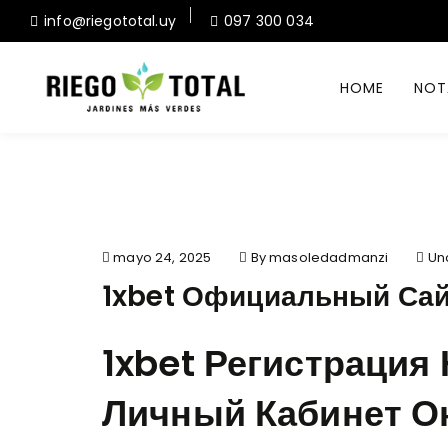
S
info@riegototal.uy
097 300 034
k
i
p
HOME
NOT
t
o
RiegoTotal
Jardines más verdes
c
o
n
t
e
n
mayo 24, 2025
By masoledadmanzi
Un
t
1xbet Официальный Сай
1xbet Регистрация
Личный Кабинет О