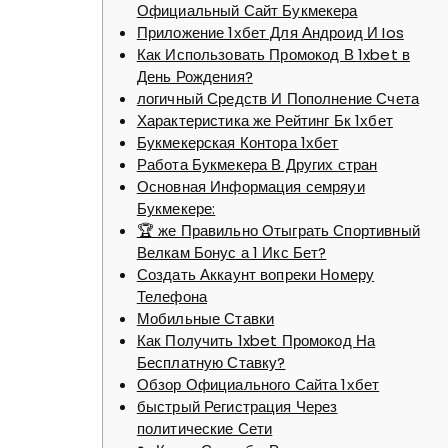
Официальный Сайт Букмекера
Приложение 1хбет Для Андроид И Ios
Как Использовать Промокод В 1xbet в
День Рождения?
логичный Средств И Пополнение Счета
Характеристика же Рейтинг Бк 1хбет
Букмекерская Контора 1хбет
Работа Букмекера В Других стран
Основная Информация семряуи
Букмекере:
🏆 же Правильно Отыграть Спортивный
Велкам Бонус а 1 Икс Бет?
Создать Аккаунт вопреки Номеру
Телефона
Мобильные Ставки
Как Получить 1xbet Промокод На
Бесплатную Ставку?
Обзор Официального Сайта 1хбет
быстрый Регистрация Через
политические Сети