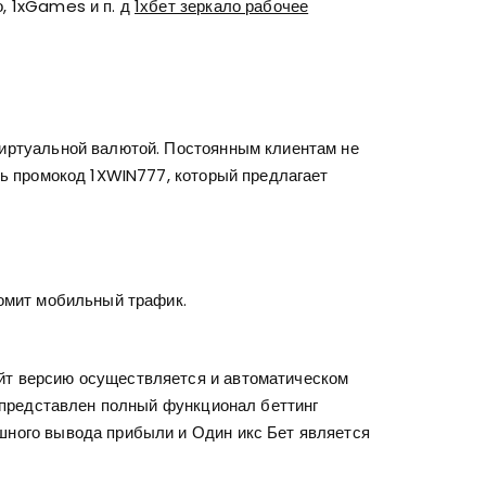
о, 1xGames и п. д
1хбет зеркало рабочее
виртуальной валютой. Постоянным клиентам не
ть промокод 1XWIN777, который предлагает
омит мобильный трафик.
йт версию осуществляется и автоматическом
я представлен полный функционал беттинг
шного вывода прибыли и Один икс Бет является