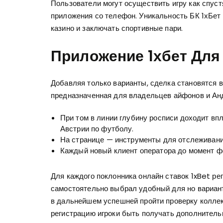
Пользователи могут осуществить игру как спус
приложения со телефон. Уникальность БК 1хБет 
казино и заключать спортивные пари.
Приложение 1хбет Для 
Добавляя только варианты, сделка становятся в
предназначенная для владельцев айфонов и Анд
При том в линии глубину росписи доходит вп
Австрии по футболу.
На странице — инструменты для отслеживания
Каждый новый клиент оператора до момент фо
Для каждого поклонника онлайн ставок 1xBet р
самостоятельно выбрал удобный для но вариант
в дальнейшем успешней пройти проверку колле
регистрацию игроки быть получать дополнитель