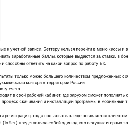
ые к учетной записи. Беттеру нельзя перейти в меню кассы и в
ивать заработанные баллы, которые выдаются за ставки, в бо
и способны ответить на какой вопрос по работу БК.
зультаты только можно большего количеством предложенных со
букмекерская контора в территории России.
юту счета.
ходят в свой рабочий кабинет, где зарухом сможет пополнять 
 процесс скачивания и инсталляции программы в мобильный т
и регистрацию, тогда пользователь еще но является клиентом
et (1хБет) представляла собой один одного ведущих игорных з