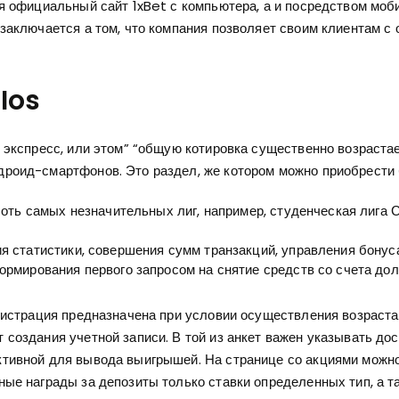
тя официальный сайт 1xBet с компьютера, а и посредством моб
заключается а том, что компания позволяет своим клиентам с
Ios
 экспресс, или этом” “общую котировка существенно возрастае
роид-смартфонов. Это раздел, же котором можно приобрести 
лоть самых незначительных лиг, например, студенческая лига
 статистики, совершения сумм транзакций, управления бонуса
рмирования первого запросом на снятие средств со счета до
егистрация предназначена при условии осуществления возраст
 создания учетной записи. В той из анкет важен указывать до
ктивной для вывода выигрышей. На странице со акциями можн
ные награды за депозиты только ставки определенных тип, а т