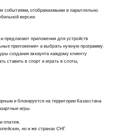
ия событиями, отображаемыми в параллельно.
обильной версии.
ки предлагают приложения для устройств
ьные приложения» а выбрать нужную программу.
уры создания аккаунта каждому клиенту
ь ставить в спорт и играть в слоты,
орным и блокируется на территории Казахстана
азартные игры.
и платеж.
опейских, но и же странах СНГ.