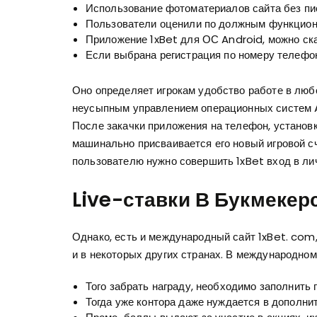
Использование фотоматериалов сайта без п
Пользователи оценили по должным функциона
Приложение 1xBet для ОС Android, можно ск
Если выбрана регистрация по номеру телефон
Оно определяет игрокам удобство работе в люб
неусыпным управлением операционных систем An
После закачки приложения на телефон, установ
машинально присваивается его новый игровой сче
пользователю нужно совершить 1xBet вход в ли
Live-ставки В Букмекер
Однако, есть и международный сайт 1xBet. com
и в некоторых других странах. В международном 
Того забрать награду, необходимо заполнить
Тогда уже контора даже нуждается в дополнит