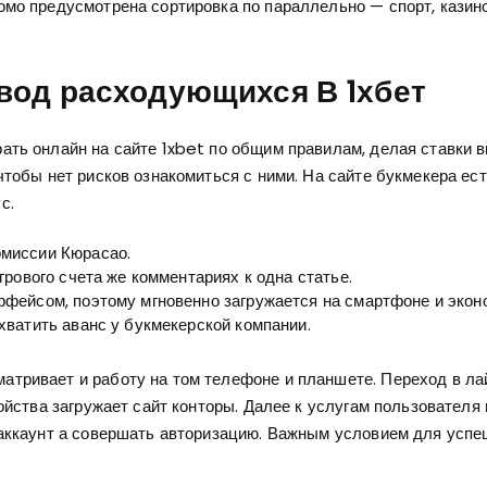
омо предусмотрена сортировка по параллельно — спорт, казин
вод расходующихся В 1хбет
ать онлайн на сайте 1xbet по общим правилам, делая ставки 
чтобы нет рисков ознакомиться с ними. На сайте букмекера ес
с.
омиссии Кюрасао.
грового счета же комментариях к одна статье.
рфейсом, поэтому мгновенно загружается на смартфоне и экон
хватить аванс у букмекерской компании.
тривает и работу на том телефоне и планшете. Переход в ла
ройства загружает сайт конторы. Далее к услугам пользовател
 аккаунт а совершать авторизацию. Важным условием для успе