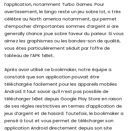
l’application, notamment Turbo Games. Pour
avertissement, le bingo reste un jeu sobre lot, o très
célèbre au North america notamment, qui permet
d’empocher d’importantes sommes d’argent si are
generally chance joue sobre faveur du parieur. Si vous
aimez les graphismes ou les bandes-son de qualité,
vous êtes particulièrement séduit par l’offre de
tableau de l’APK 1xBet..
Après avoir utilisé ce bookmaker, notre équipe a
constaté que son application pouvait être
téléchargée facilement pour les appareils mobiles
Android. Il faut savoir qu’il n’est pas possible de
télécharger 1xBet depuis Google Play Store en raison
de ses règles restrictives en termes d’application de
jeux d’argent et de hasard. Toutefois, le bookmaker a
pensé à tout et vous permet de télécharger son
application Android directement depuis son site