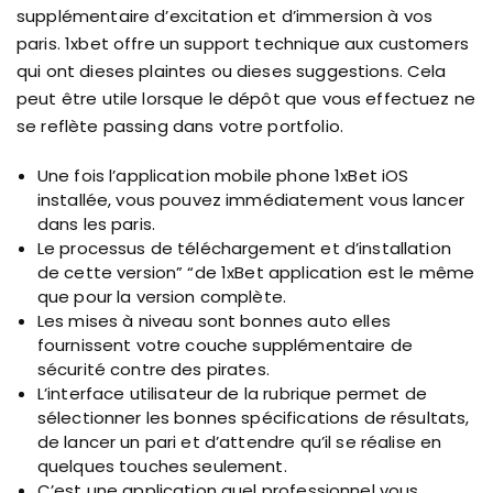
supplémentaire d’excitation et d’immersion à vos
paris. 1xbet offre un support technique aux customers
qui ont dieses plaintes ou dieses suggestions. Cela
peut être utile lorsque le dépôt que vous effectuez ne
se reflète passing dans votre portfolio.
Une fois l’application mobile phone 1xBet iOS
installée, vous pouvez immédiatement vous lancer
dans les paris.
Le processus de téléchargement et d’installation
de cette version” “de 1xBet application est le même
que pour la version complète.
Les mises à niveau sont bonnes auto elles
fournissent votre couche supplémentaire de
sécurité contre des pirates.
L’interface utilisateur de la rubrique permet de
sélectionner les bonnes spécifications de résultats,
de lancer un pari et d’attendre qu’il se réalise en
quelques touches seulement.
C’est une application quel professionnel vous