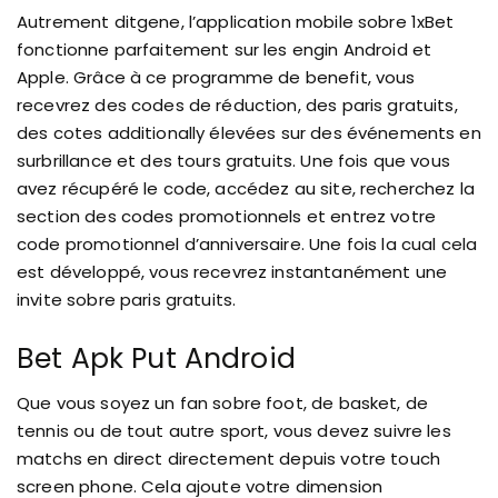
Autrement ditgene, l’application mobile sobre 1xBet
fonctionne parfaitement sur les engin Android et
Apple. Grâce à ce programme de benefit, vous
recevrez des codes de réduction, des paris gratuits,
des cotes additionally élevées sur des événements en
surbrillance et des tours gratuits. Une fois que vous
avez récupéré le code, accédez au site, recherchez la
section des codes promotionnels et entrez votre
code promotionnel d’anniversaire. Une fois la cual cela
est développé, vous recevrez instantanément une
invite sobre paris gratuits.
Bet Apk Put Android
Que vous soyez un fan sobre foot, de basket, de
tennis ou de tout autre sport, vous devez suivre les
matchs en direct directement depuis votre touch
screen phone. Cela ajoute votre dimension