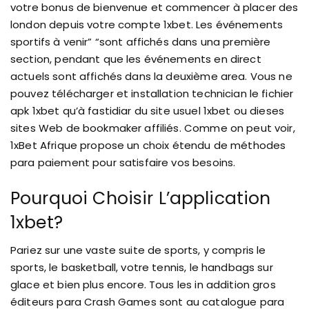
votre bonus de bienvenue et commencer à placer des
london depuis votre compte 1xbet. Les événements
sportifs à venir” “sont affichés dans una première
section, pendant que les événements en direct
actuels sont affichés dans la deuxième area. Vous ne
pouvez télécharger et installation technician le fichier
apk 1xbet qu’à fastidiar du site usuel 1xbet ou dieses
sites Web de bookmaker affiliés. Comme on peut voir,
1xBet Afrique propose un choix étendu de méthodes
para paiement pour satisfaire vos besoins.
Pourquoi Choisir L’application
1xbet?
Pariez sur une vaste suite de sports, y compris le
sports, le basketball, votre tennis, le handbags sur
glace et bien plus encore. Tous les in addition gros
éditeurs para Crash Games sont au catalogue para