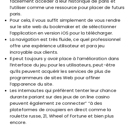
facilement accéder à leur historique de paris et
l’utiliser comme une ressource pour placer de futurs
paris.
Pour cela, il vous suffit simplement de vous rendre
sur le site web du bookmaker et de sélectionner
l’application en version iOS pour la télécharger.
La navigation est très fluide, ce quel professionnel
offre une expérience utilisateur et para jeu
incroyable aux clients.
Il peut toujours y avoir place à l’amélioration dans
l’interface du jeu pour les utilisateurs, peut-être
qu’ils peuvent acquérir les services de plus de
programmeurs de sites Web pour affiner
l’apparence du site.
Les internautes qui préfèrent tenter leur chance
durante pariant sur des jeux de on line casino
peuvent également ze connecter” “à des
plateformes de croupiers en direct comme la
roulette russe, 21, Wheel of Fortune et bien plus
encore.