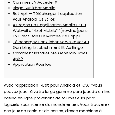
Comment Y Accéder ?
Bingo Sur 1xbet Mobile
Bet Apk — Télécharger L’application
Pour Android Os Et Ios
À Propos De L’application Mobile Et Du
Web-site 1xbet Mobile” “[newline]paris
En Direct Dans Le Marché De L’appli
Téléchargez L’apk 1xbet Serve Jouer Au
Gambling Establishment Et Au Bingo
Comment Installer Are Generally 1xbet
Apk ?
Application Pour Ios
Avec l’application 1xBet pour Android et iOS,” “vous
pouvez jouer à votre large gamme para jeux de on line
casino en ligne provenant de fournisseurs para
logiciels sous license du monde entier. Vous trouverez
des jeux de table et de cartes, dieses machines à