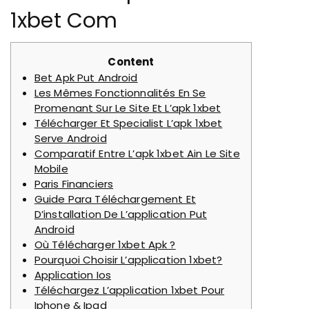
1xbet Com
Content
Bet Apk Put Android
Les Mêmes Fonctionnalités En Se
Promenant Sur Le Site Et L’apk 1xbet
Télécharger Et Specialist L’apk 1xbet
Serve Android
Comparatif Entre L’apk 1xbet Ain Le Site
Mobile
Paris Financiers
Guide Para Téléchargement Et
D’installation De L’application Put
Android
Où Télécharger 1xbet Apk ?
Pourquoi Choisir L’application 1xbet?
Application Ios
Téléchargez L’application 1xbet Pour
Iphone & Ipad