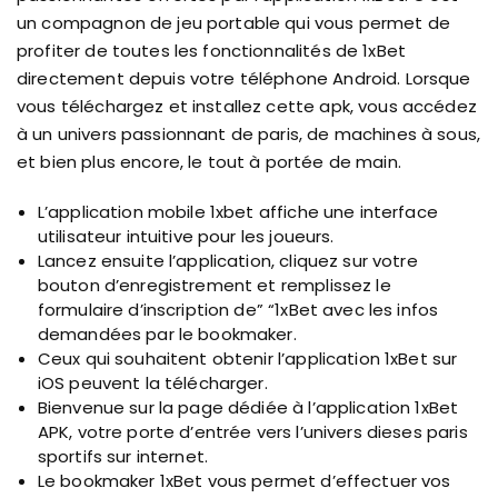
un compagnon de jeu portable qui vous permet de
profiter de toutes les fonctionnalités de 1xBet
directement depuis votre téléphone Android. Lorsque
vous téléchargez et installez cette apk, vous accédez
à un univers passionnant de paris, de machines à sous,
et bien plus encore, le tout à portée de main.
L’application mobile 1xbet affiche une interface
utilisateur intuitive pour les joueurs.
Lancez ensuite l’application, cliquez sur votre
bouton d’enregistrement et remplissez le
formulaire d’inscription de” “1xBet avec les infos
demandées par le bookmaker.
Ceux qui souhaitent obtenir l’application 1xBet sur
iOS peuvent la télécharger.
Bienvenue sur la page dédiée à l’application 1xBet
APK, votre porte d’entrée vers l’univers dieses paris
sportifs sur internet.
Le bookmaker 1xBet vous permet d’effectuer vos