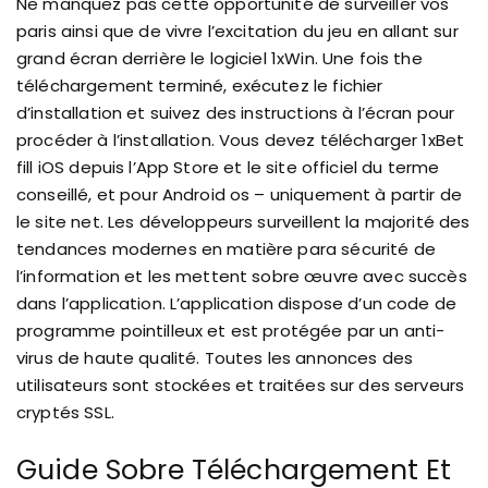
Ne manquez pas cette opportunité de surveiller vos
paris ainsi que de vivre l’excitation du jeu en allant sur
grand écran derrière le logiciel 1xWin. Une fois the
téléchargement terminé, exécutez le fichier
d’installation et suivez des instructions à l’écran pour
procéder à l’installation. Vous devez télécharger 1xBet
fill iOS depuis l’App Store et le site officiel du terme
conseillé, et pour Android os – uniquement à partir de
le site net. Les développeurs surveillent la majorité des
tendances modernes en matière para sécurité de
l’information et les mettent sobre œuvre avec succès
dans l’application. L’application dispose d’un code de
programme pointilleux et est protégée par un anti-
virus de haute qualité. Toutes les annonces des
utilisateurs sont stockées et traitées sur des serveurs
cryptés SSL.
Guide Sobre Téléchargement Et