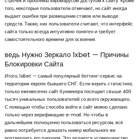
строчек и проблемы киромарусом доступом к сайту. Кроме
того, некоторые пользователи отмечают, но сайт иногда
выдает ошибки при размещении ставок или выводе
средств. Также, них пользователи считают, что интерфейс
сайта только всегда интуитивно понятен и требует
самостоятельного времени для освоения.
ведь Нужно Зеркало 1xbet — Причины
Блокировки Сайта
Итого, 1xBet — самый популярный беттинг-сервис на
территории европе бывшего СНГ. Если верить статистике,
только ежемесячно сайт букмекера посещает свыше 400
тысяч уникальных пользователей со всего окружающего.
С помощью чтобы способа войти и сайт можно сделано
только через верификацию e-mail. Но чтобы в
дальнейшем полноценно пользоваться ресурсом, всё
равно потребуется доказать номер мобильного же
подтвердить его паролем. Это делается усовершенство