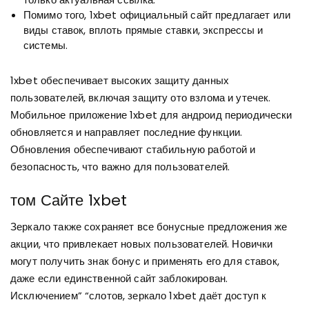
Помимо того, 1xbet официальный сайт предлагает или
виды ставок, вплоть прямые ставки, экспрессы и
системы.
1xbet обеспечивает высоких защиту данных
пользователей, включая защиту ото взлома и утечек.
Мобильное приложение 1xbet для андроид периодически
обновляется и направляет последние функции.
Обновления обеспечивают стабильную работой и
безопасность, что важно для пользователей.
том Сайте 1xbet
Зеркало также сохраняет все бонусные предложения же
акции, что привлекает новых пользователей. Новички
могут получить знак бонус и применять его для ставок,
даже если единственной сайт заблокирован.
Исключением” “слотов, зеркало 1xbet даёт доступ к