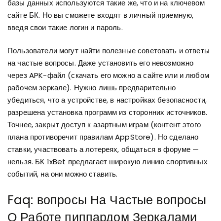
базы данных используются такие же, что и на ключевом
сайте БК. Но вы сможете входят в личный приемную,
введя свои такие логин и пароль.
Пользователи могут найти полезные советовать и ответы
на частые вопросы. Даже установить его невозможно
через APK-файл (скачать его можно а сайте или и любом
рабочем зеркале). Нужно лишь предварительно
убедиться, что а устройстве, в настройках безопасности,
разрешена установка программ из сторонних источников.
Точнее, закрыт доступ к азартным играм (контент этого
плана противоречит правилам AppStore). Но сделано
ставки, участвовать а лотереях, общаться в форуме —
нельзя. БК 1xBet предлагает широкую линию спортивных
событий, на они можно ставить.
Faq: вопросы На Частые вопросы
О Работе пиппардом Зеркалами