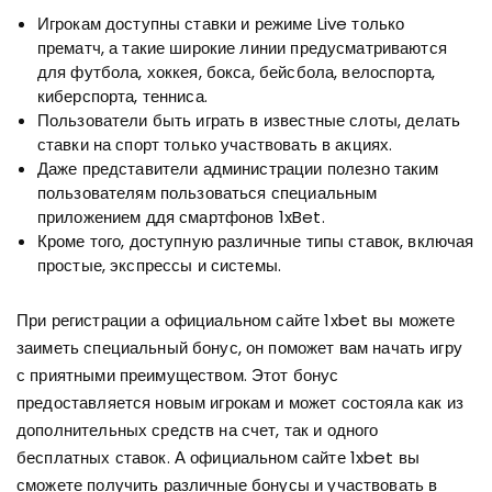
Игрокам доступны ставки и режиме Live только
прематч, а такие широкие линии предусматриваются
для футбола, хоккея, бокса, бейсбола, велоспорта,
киберспорта, тенниса.
Пользователи быть играть в известные слоты, делать
ставки на спорт только участвовать в акциях.
Даже представители администрации полезно таким
пользователям пользоваться специальным
приложением ддя смартфонов 1xBet.
Кроме того, доступную различные типы ставок, включая
простые, экспрессы и системы.
При регистрации а официальном сайте 1xbet вы можете
заиметь специальный бонус, он поможет вам начать игру
с приятными преимуществом. Этот бонус
предоставляется новым игрокам и может состояла как из
дополнительных средств на счет, так и одного
бесплатных ставок. А официальном сайте 1xbet вы
сможете получить различные бонусы и участвовать в