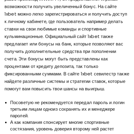
возможности получить увеличенный бонус. На сайте
1xbet можно легко зарегистрироваться и получить доступ
к личному кабинете, где пользователь например делать
ставки на свои любимые команды и спортивные
кульминационные. Официальный сайт 1xbet также
предлагает или бонусы на банк, которые позволяют вас
получить дополнительные средства при пополнении
счета. Эти бонусы могут быть представлены как
процентами от кредиту депозита, так только
фиксированными суммами. В сайте 1xbet севилестр также
найдете различные системы и стратегии ставок, которые
помогут вам повысить твои шансы на выигрыш.
Посоветую не рекомендуется передал пароль и логин
третьим лицам одноиз сохранять их и менеджере
паролей.
А как компания спонсирует многие спортивные
состязания, уровень доверия второму ней растет