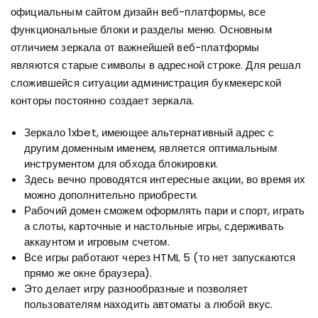
официальным сайтом дизайн веб-платформы, все
функциональные блоки и разделы меню. Основным
отличием зеркала от важнейшей веб-платформы
являются старые символы в адресной строке. Для решал
сложившейся ситуации администрация букмекерской
конторы постоянно создает зеркала.
Зеркало 1xbet, имеющее альтернативный адрес с
другим доменным именем, является оптимальным
инструментом для обхода блокировки.
Здесь вечно проводятся интересные акции, во время их
можно дополнительно приобрести.
Рабочий домен сможем оформлять пари и спорт, играть
а слоты, карточные и настольные игры, сдерживать
аккаунтом и игровым счетом.
Все игры работают через HTML 5 (то нет запускаются
прямо же окне браузера).
Это делает игру разнообразные и позволяет
пользователям находить автоматы а любой вкус.