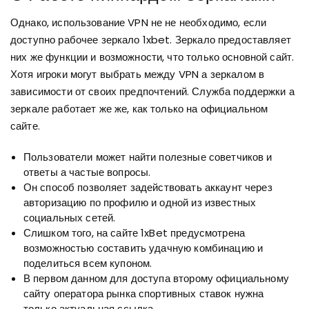
Однако, использование VPN не не необходимо, если
доступно рабочее зеркало 1xbet. Зеркало предоставляет
них же функции и возможности, что только основной сайт.
Хотя игроки могут выбрать между VPN а зеркалом в
зависимости от своих предпочтений. Служба поддержки а
зеркале работает же же, как только на официальном
сайте.
Пользователи может найти полезные советчиков и
ответы а частые вопросы.
Он способ позволяет задействовать аккаунт через
авторизацию по профилю и одной из известных
социальных сетей.
Слишком того, на сайте 1xBet предусмотрена
возможностью составить удачную комбинацию и
поделиться всем купоном.
В первом данном для доступа второму официальному
сайту оператора рынка спортивных ставок нужна
только актуальная ссылка.