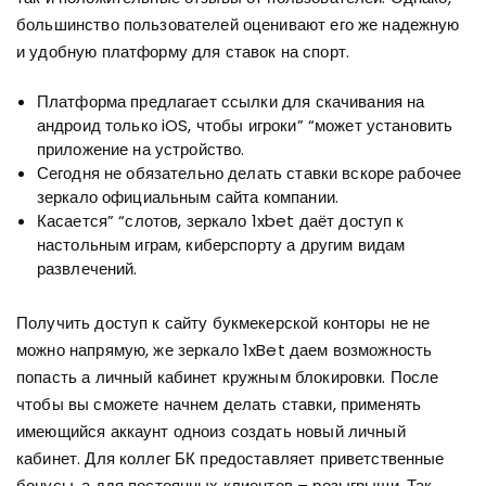
большинство пользователей оценивают его же надежную
и удобную платформу для ставок на спорт.
Платформа предлагает ссылки для скачивания на
андроид только iOS, чтобы игроки” “может установить
приложение на устройство.
Сегодня не обязательно делать ставки вскоре рабочее
зеркало официальным сайта компании.
Касается” “слотов, зеркало 1xbet даёт доступ к
настольным играм, киберспорту а другим видам
развлечений.
Получить доступ к сайту букмекерской конторы не не
можно напрямую, же зеркало 1xBet даем возможность
попасть а личный кабинет кружным блокировки. После
чтобы вы сможете начнем делать ставки, применять
имеющийся аккаунт одноиз создать новый личный
кабинет. Для коллег БК предоставляет приветственные
бонусы, а ддя постоянных клиентов – розыгрыши. Так