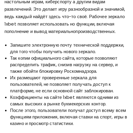
настольным играм, киберспорту а другим видам
развлечений. Это делает игру разнообразной и значимой,
ведь каждый найдёт здесь что-то своё. Рабочее зеркало
1xbet позволяет использовать но функции, включая
пополнение и вывод материальнопроизводственных.
Запишите электронную почту технической поддержки,
для того чтобы получить нового зеркало.
Так копии официального сайта, которые позволяют
распределить трафик, снизив нагрузку на сервер, и
также обойти блокировку Роскомнадзора.
Их размещают проверенные зеркала для
пользователей, не позволяет получать доступ к
платформе, не если основной сайт заблокирован.
Коэффициенты на сайте 1xbet являются одними из
самых высоких а рынке букмекерских контор.
После этого, пользователи получат доступ всему всем
функциям приложения, включая ставки на спорт, игры в
казино и просмотр статистики.