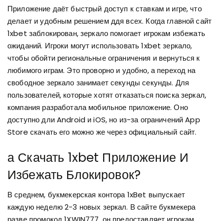
Приложение даёт быстрый доступ к ставкам и игре, что
делает и удобным решением ддя всех. Когда главной сайт
1xbet заблокирован, зеркало помогает игрокам избежать
ожиданий. Игроки могут использовать 1xbet зеркало,
чтобы обойти региональные ограничения и вернуться к
любимого играм. Это проворно и удобно, а переход на
свободное зеркало занимает секунды секунды. Для
пользователей, которые хотят отказаться поиска зеркал,
компания разработала мобильное приложение. Оно
доступно дли Android и iOS, но из-за ограничений App
Store скачать его можно же через официальный сайт.
а Скачать 1xbet Приложение И
Избежать Блокировок?
В среднем, букмекерская контора 1xBet выпускает
каждую неделю 2-3 новых зеркал. В сайте букмекера
разве промокод 1XWIN777, он предоставляет игрокам