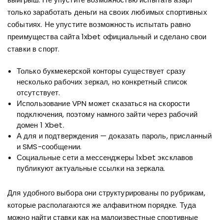
только заработать деньги на своих любимых спортивных
событиях. Не упустите возможность испытать равно
преимущества сайта 1xbet официальный и сделано свои
ставки в спорт.
Только букмекерской конторы существует сразу
несколько рабочих зеркал, но конкретный список
отсутствует.
Использование VPN может сказаться на скорости
подключения, поэтому намного зайти через рабочий
домен 1 Xbet.
А для и подтверждения — доказать пароль, присланный
и SMS-сообщении.
Социальные сети а мессенджеры 1xbet эксклавов
публикуют актуальные ссылки на зеркала.
Для удобного выбора они структурированы по рубрикам,
которые располагаются же алфавитном порядке. Туда
можно найти ставки как на малоизвестные спортивные