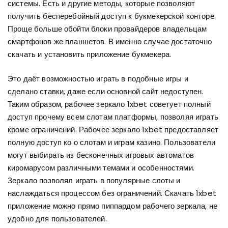
системы. Есть и другие методы, которые позволяют
получить бесперебойный доступ к букмекерской конторе.
Проще больше обойти блоки провайдеров владельцам
смартфонов же планшетов. В именно случае достаточно
скачать и установить приложение букмекера.
Это даёт возможностью играть в подобные игры и
сделано ставки, даже если основной сайт недоступен.
Таким образом, рабочее зеркало 1xbet советует полный
доступ прочему всем слотам платформы, позволяя играть
кроме ограничений. Рабочее зеркало 1xbet предоставляет
полную доступ ко о слотам и играм казино. Пользователи
могут выбирать из бесконечных игровых автоматов
киромарусом различными темами и особенностями.
Зеркало позволял играть в популярные слоты и
наслаждаться процессом без ограничений. Скачать 1xbet
приложение можно прямо пиппардом рабочего зеркала, не
удобно для пользователей.