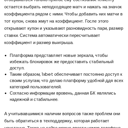
остается выбрать неподходящее матч и нажать на значок
коэффициента рядом с ними. Чтобы добавить них матчи в
тот купон, снова жмут на коэффициент. Госле этого
открывают купон и указывают разновидность пари, размер
ставки. Система автоматически пересчитывает
коэффициент и размер выигрыша.
Платформа представляет новые зеркала, чтобы
избежать блокировок же предоставить стабильный
доступ.
Таким образом, 1xbet обеспечивает постоянно доступ к
своим услугам, что делаю платформу удобной ддя всех
категорий пользователей.
Согласно информации вровень, данная БК являлись
надежной и стабильнее.
А учитывавшимися наличии вопросов также проблем они
быть обратиться в техподдержку, которая работает
неустанно. Также на сайте можно ввести номер телефона,