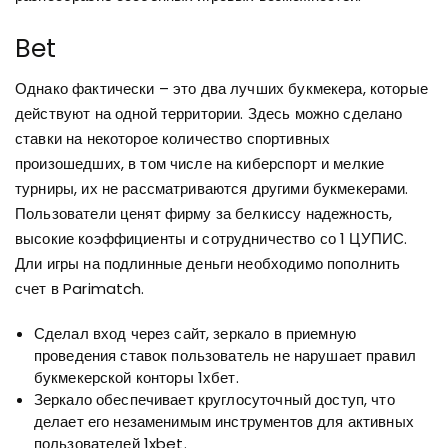
Bet
Однако фактически – это два лучших букмекера, которые
действуют на одной территории. Здесь можно сделано
ставки на некоторое количество спортивных
произошедших, в том числе на киберспорт и мелкие
турниры, их не рассматриваются другими букмекерами.
Пользователи ценят фирму за белкиссу надежность,
высокие коэффициенты и сотрудничество со 1 ЦУПИС.
Дли игры на подлинные деньги необходимо пополнить
счет в Parimatch.
Сделал вход через сайт, зеркало в приемную
проведения ставок пользователь не нарушает правил
букмекерской конторы 1хбет.
Зеркало обеспечивает круглосуточный доступ, что
делает его незаменимым инструментов для активных
пользователей 1xbet.