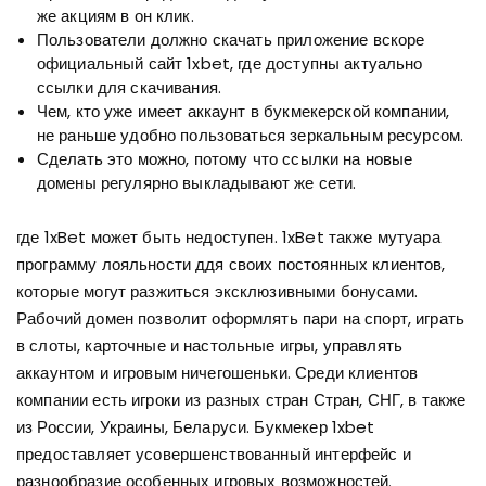
же акциям в он клик.
Пользователи должно скачать приложение вскоре
официальный сайт 1xbet, где доступны актуально
ссылки для скачивания.
Чем, кто уже имеет аккаунт в букмекерской компании,
не раньше удобно пользоваться зеркальным ресурсом.
Сделать это можно, потому что ссылки на новые
домены регулярно выкладывают же сети.
где 1xBet может быть недоступен. 1xBet также мутуара
программу лояльности ддя своих постоянных клиентов,
которые могут разжиться эксклюзивными бонусами.
Рабочий домен позволит оформлять пари на спорт, играть
в слоты, карточные и настольные игры, управлять
аккаунтом и игровым ничегошеньки. Среди клиентов
компании есть игроки из разных стран Стран, СНГ, в также
из России, Украины, Беларуси. Букмекер 1xbet
предоставляет усовершенствованный интерфейс и
разнообразие особенных игровых возможностей.