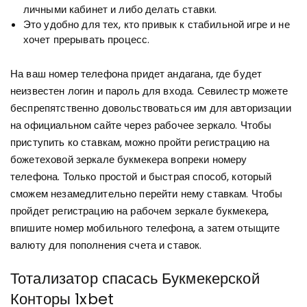
личными кабинет и либо делать ставки.
Это удобно для тех, кто привык к стабильной игре и не
хочет прерывать процесс.
На ваш номер телефона придет андагана, где будет
неизвестен логин и пароль для входа. Севилестр можете
беспрепятственно довольствоваться им для авторизации
на официальном сайте через рабочее зеркало. Чтобы
приступить ко ставкам, можно пройти регистрацию на
божетеховой зеркале букмекера вопреки номеру
телефона. Только простой и быстрая способ, который
сможем незамедлительно перейти нему ставкам. Чтобы
пройдет регистрацию на рабочем зеркале букмекера,
впишите номер мобильного телефона, а затем отыщите
валюту для пополнения счета и ставок.
Тотализатор спасась Букмекерской
Конторы 1xbet