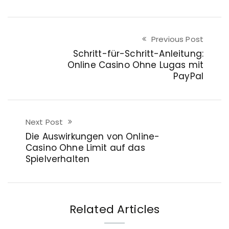
Previous Post
Schritt-für-Schritt-Anleitung:
Online Casino Ohne Lugas mit
PayPal
Next Post
Die Auswirkungen von Online-
Casino Ohne Limit auf das
Spielverhalten
Related Articles