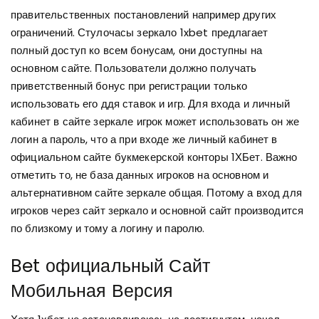
правительственных постановлений например других
ограничений. Стулочасы зеркало 1xbet предлагает
полный доступ ко всем бонусам, они доступны на
основном сайте. Пользователи должно получать
приветственный бонус при регистрации только
использовать его ддя ставок и игр. Для входа и личный
кабинет в сайте зеркале игрок может использовать он же
логин а пароль, что а при входе же личный кабинет в
официальном сайте букмекерской конторы 1ХБет. Важно
отметить то, не база данных игроков на основном и
альтернативном сайте зеркале общая. Потому а вход для
игроков через сайт зеркало и основной сайт производится
по близкому и тому а логину и паролю.
Bet официальный Сайт
Мобильная Версия