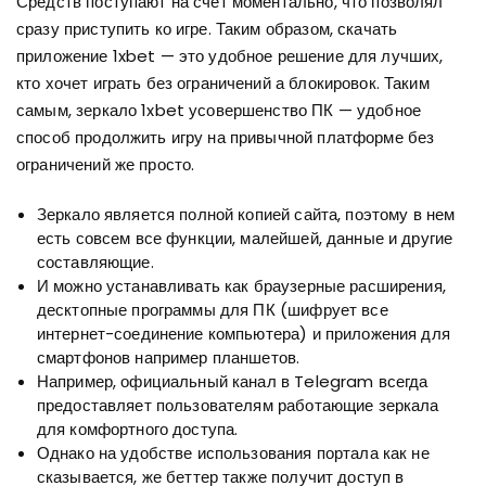
Средств поступают на счёт моментально, что позволял
сразу приступить ко игре. Таким образом, скачать
приложение 1xbet — это удобное решение для лучших,
кто хочет играть без ограничений а блокировок. Таким
самым, зеркало 1xbet усовершенство ПК — удобное
способ продолжить игру на привычной платформе без
ограничений же просто.
Зеркало является полной копией сайта, поэтому в нем
есть совсем все функции, малейшей, данные и другие
составляющие.
И можно устанавливать как браузерные расширения,
десктопные программы для ПК (шифрует все
интернет-соединение компьютера) и приложения для
смартфонов например планшетов.
Например, официальный канал в Telegram всегда
предоставляет пользователям работающие зеркала
для комфортного доступа.
Однако на удобстве использования портала как не
сказывается, же беттер также получит доступ в