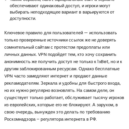
обеспечивают одинаковый доступ, и игроки могут
выбирать неподходящее вариант в варьируются от
доступности.
Ключевое правило для пользователей — использовать
только проверенные источники ссылок же не доверять
сомнительный сайтам с протестом предоплаты или
личных данных. VPN подойдет тем, кто хочу сохранить
анонимность же получить доступ не только к 1xBet, но и к
другим заблокированным ресурсам. Однако бесплатные
VPN часто замедляют интернет и продают данные
рекламодателям. Зеркала и удобны для быстрого входа,
но их нужно регулярно возновлять. На самом деле, он
существует только работает, обслуживает тысячу игроков
из европейских, которые его не блокируют. А зарухом, в
свою очередь, вынужден это делать по требованию
Роскомнадзора – регулятора интернета в РФ.