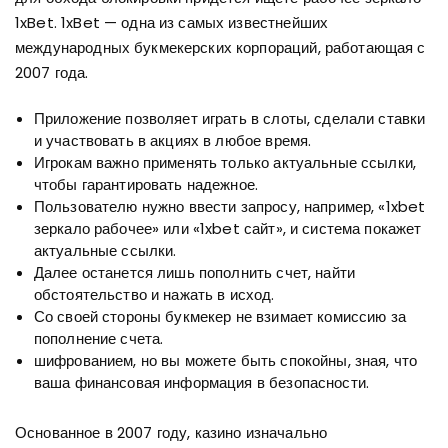
1xBet. 1xBet — одна из самых известнейших
международных букмекерских корпораций, работающая с
2007 года.
Приложение позволяет играть в слоты, сделали ставки
и участвовать в акциях в любое время.
Игрокам важно применять только актуальные ссылки,
чтобы гарантировать надежное.
Пользователю нужно ввести запросу, например, «1xbet
зеркало рабочее» или «1xbet сайт», и система покажет
актуальные ссылки.
Далее останется лишь пополнить счет, найти
обстоятельство и нажать в исход.
Со своей стороны букмекер не взимает комиссию за
пополнение счета.
шифрованием, но вы можете быть спокойны, зная, что
ваша финансовая информация в безопасности.
Основанное в 2007 году, казино изначально