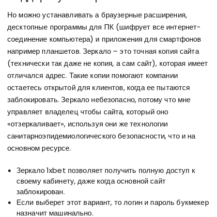
Но можно устанавливать а браузерные расширения,
десктопные программы для ПК (шифрует все интернет-
соединение компьютера) и приложения для смартфонов
например планшетов. Зеркало – это точная копия сайта
(технически так даже не копия, а сам сайт), которая имеет
отличался адрес. Такие копии помогают компании
остаетесь открытой для клиентов, когда ее пытаются
заблокировать. Зеркало небезопасно, потому что мне
управляет владелец чтобы сайта, который оно
«отзеркаливает», используя они же технологии
санитарноэпидемиологического безопасности, что и на
основном ресурсе.
Зеркало 1xbet позволяет получить полную доступ к
своему кабинету, даже когда основной сайт
заблокирован.
Если выберет этот вариант, то логин и пароль букмекер
назначит машинально.