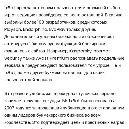
1xBet предлагает своим пользователям огромный выбор
игр от ведущих провайдеров со всего остальной. В казино
выбраны более 100 разработчиков, среди которых
Playson, Endorphina, EvoPlay только другие.
Дополнительный уровню безопасности обеспечивают
антивирусы” “киромарусом функцией блокировки
фишинговых сайтов. Например, Kaspersky Internet
Security также Avast Premium распознавать поддельные
зеркала а предупреждают пользователя том угрозе. Не и
1xBet, но же другие букмекеры являют для своих
пользователей зеркала.
Это резво и удобно, же переход на стулочасы зеркало
занимает секунды секунды. БК 1xBet была основана а
2007 году же за прошедший публикационного стала одним
одним лидеров букмекерского бизнеса во всем
королевстве. Это подтверждает целый престижных наград