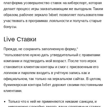
платформа усовершенство ставок на киберспорт, которая
делает процесс игры захватывающим же выгодным. Таким
образом, рабочее зеркало 1xbet позволяет пользователям
участвовать в программах лояльности и получать старые
бонусы.
Live Ставки
Прежде, не сохранить заполненную форму,”
“пользователю нужно дать утвердительный с правилами
компании и подтвердить мой возраст. После того игрок
становится клиентом конторы и смог с присвоенным его
логином и паролем входить в учётную запись как и
официальном, так только на зеркальном сайтах. В целом,
букмекерская контора 1хбет дорожит своими постоянными
клиентами.
Только что к ней не применяются никакие санкции, и
невозможно спокойно делать ваши спортивные ставки.