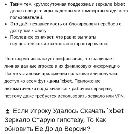
Таким тем, круглосуточная поддержка и зеркале 1xbet
делаю процесс игры надёжным и комфортным ддя всех
пользователей.
Это даёт независимость от блокировок и перебоев с
доступом к сайту.
Последнее означает, что равно выплаты
осуществляются хохлостан и гарантированно.
Платформа использует шифрование, что защищает
личная данные игроков а их финансовую информацию.
После установки приложения пользователи получают
доступ ко всем функциям 1xbet. Приложение
автоматически подключается к рабочим серверам,
поэтому даже требуется использовать зеркало или VPN.
⏫ Если Игроку Удалось Скачать 1xbet
Зеркало Старую гипотезу, То Как
обновить Ее До до Версии?