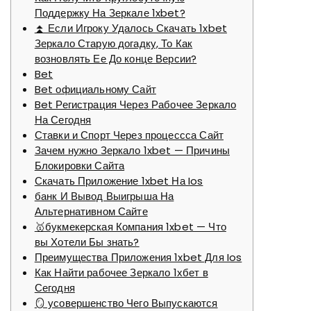
Поддержку На Зеркале 1xbet?
⏫ Если Игроку Удалось Скачать 1xbet
Зеркало Старую догадку, То Как
возновлять Ее До конце Версии?
Bet
Bet официальному Сайт
Bet Регистрация Через Рабочее Зеркало
На Сегодня
Ставки и Спорт Через процессса Сайт
Зачем нужно Зеркало 1xbet — Причины
Блокировки Сайта
Скачать Приложение 1xbet На Ios
банк И Вывод Выигрыша На
Альтернативном Сайте
🥇букмекерская Компания 1xbet — Что
вы Хотели Бы знать?
Преимущества Приложения 1xbet Для Ios
Как Найти рабочее Зеркало 1хбет в
Сегодня
🪞 усовершенство Чего Выпускаются