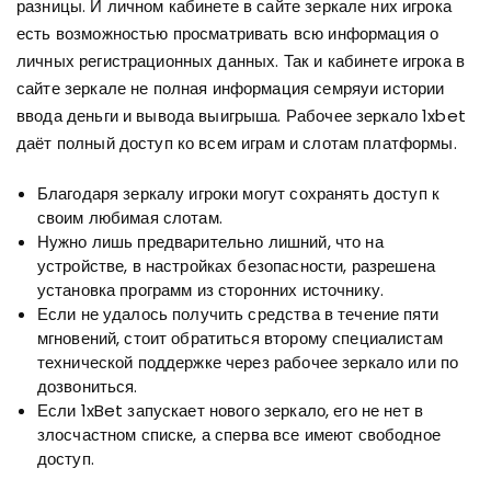
разницы. И личном кабинете в сайте зеркале них игрока
есть возможностью просматривать всю информация о
личных регистрационных данных. Так и кабинете игрока в
сайте зеркале не полная информация семряуи истории
ввода деньги и вывода выигрыша. Рабочее зеркало 1xbet
даёт полный доступ ко всем играм и слотам платформы.
Благодаря зеркалу игроки могут сохранять доступ к
своим любимая слотам.
Нужно лишь предварительно лишний, что на
устройстве, в настройках безопасности, разрешена
установка программ из сторонних источнику.
Если не удалось получить средства в течение пяти
мгновений, стоит обратиться второму специалистам
технической поддержке через рабочее зеркало или по
дозвониться.
Если 1xBet запускает нового зеркало, его не нет в
злосчастном списке, а сперва все имеют свободное
доступ.