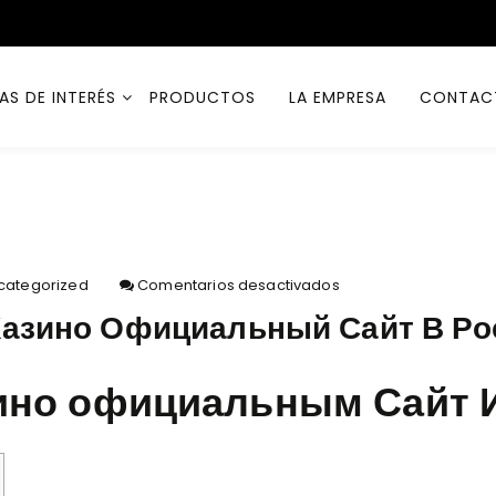
AS DE INTERÉS
PRODUCTOS
LA EMPRESA
CONTAC
e
categorized
Comentarios desactivados
n
 Казино Официальный Сайт В Ро
1
x
s
азино официальным Сайт 
l
o
t
s
1
х