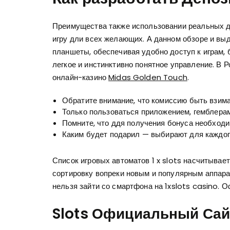
Преимущества также использовании реальных д
игру дли всех желающих. А данном обзоре и в
планшеты, обеспечивая удобно доступ к играм,
легкое и инстинктивно понятное управление. В Р
онлайн-казино
Midas Golden Touch
.
Обратите внимание, что комиссию быть взима
Только пользоваться приложением, гемблерам
Помните, что ддя получения бонуса необходи
Каким будет подарил — выбирают для каждого
Список игровых автоматов 1 x slots насчитывае
сортировку вопреки новым и популярным аппара
нельзя зайти со смартфона на 1xslots casino. 
Slots Официальный Сай