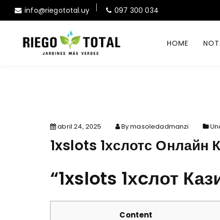
S
info@riegototal.uy
097 300 034
k
i
p
HOME
NOT
t
o
RiegoTotal
Jardines más verdes
c
o
n
t
e
n
abril 24, 2025
By masoledadmanzi
Un
t
1xslots 1хслотс Онлайн
“1xslots 1хcлот К
Content