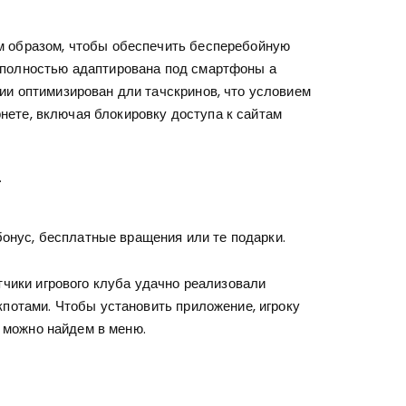
м образом, чтобы обеспечить бесперебойную
 полностью адаптирована под смартфоны а
ии оптимизирован дли тачскринов, что условием
рнете, включая блокировку доступа к сайтам
.
онус, бесплатные вращения или те подарки.
тчики игрового клуба удачно реализовали
потами. Чтобы установить приложение, игроку
е можно найдем в меню.