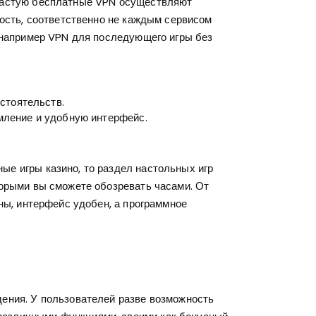
 частую бесплатные VPN осуществляют
ность, соответственно не каждым сервисом
м например VPN для последующего игры без
стоятельств.
мление и удобную интерфейс.
ые игры казино, то раздел настольных игр
торыми вы сможете обозревать часами. От
тны, интерфейс удобен, а программное
дения. У пользователей разве возможность