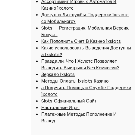
Ассортимент Игровых Автоматов В
Казино 1хслотс
Доступна Ли службы Поддержки 1хслотс
со Мобильного?
Slots — Регистрация, Мобильная Версия,
Бонусы
Как Пополнить Счет В Казино 1xslots
Какие использовать Выведения Доступны
а 1xslots?
Правда ли, Что 1 Хслотс Позволяет
Выводить Выигрыши Без Комиссии?
Зеркало 1xslots
Методы Оплаты 1xslots Казино
а Получить Помощь и Службе Поддержки
1хслотс
Slots Официальный Сайт
Настольные Игры
Платежные Методы: Пополнение И
Вывод