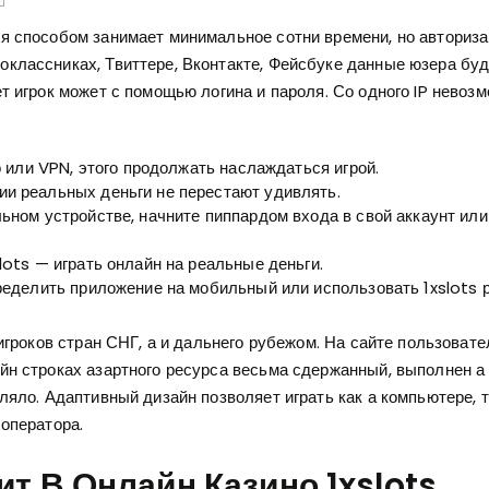
я способом занимает минимальное сотни времени, но авториза
классниках, Твиттере, Вконтакте, Фейсбуке данные юзера бу
т игрок может с помощью логина и пароля. Со одного IP невоз
 или VPN, этого продолжать наслаждаться игрой.
и реальных деньги не перестают удивлять.
ном устройстве, начните пиппардом входа в свой аккаунт или 
ots — играть онлайн на реальные деньги.
еделить приложение на мобильный или использовать 1xslots р
 игроков стран СНГ, а и дальнего рубежом. На сайте пользоват
йн строках азартного ресурса весьма сдержанный, выполнен а
ляло. Адаптивный дизайн позволяет играть как а компьютере, т
оператора.
ит В Онлайн Казино 1xslots