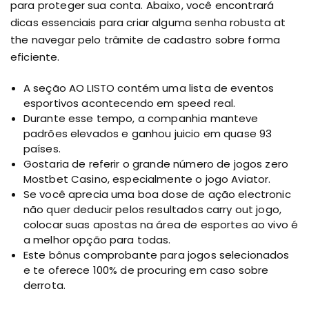
para proteger sua conta. Abaixo, você encontrará
dicas essenciais para criar alguma senha robusta at
the navegar pelo trâmite de cadastro sobre forma
eficiente.
A seção AO LISTO contém uma lista de eventos
esportivos acontecendo em speed real.
Durante esse tempo, a companhia manteve
padrões elevados e ganhou juicio em quase 93
países.
Gostaria de referir o grande número de jogos zero
Mostbet Casino, especialmente o jogo Aviator.
Se você aprecia uma boa dose de ação electronic
não quer deducir pelos resultados carry out jogo,
colocar suas apostas na área de esportes ao vivo é
a melhor opção para todas.
Este bônus comprobante para jogos selecionados
e te oferece 100% de procuring em caso sobre
derrota.