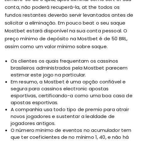
conta, não poderá recuperá-la, at the todos os
fundos restantes deverão servir levantados antes de
solicitar a eliminação. Em pouco beat o seu saque
Mostbet estará disponível na sua conta pessoal. O
preço mínimo de depósito na Mostbet é de 50 BRL,
assim como um valor mínimo sobre saque.
Os clientes os quais frequentam os cassinos
brasileiros administrados pela Mostbet parecem
estimar este jogo na particular.
Em resumo, a Mostbet é uma opção confiável e
segura para cassinos electronic apostas
esportivas, certificando-a como uma boa casa de
apostas esportivas.
A companhia usa todo tipo de premio para atrair
novos jogadores e sustentar a lealdade de
jogadores antigos.
O número mínimo de eventos no acumulador tem
que ter coeficientes de no mínimo 1, 40, e não há