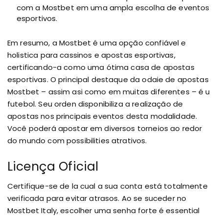
com a Mostbet em uma ampla escolha de eventos
esportivos.
Em resumo, a Mostbet é uma opção confiável e
holistica para cassinos e apostas esportivas,
certificando-a como uma ótima casa de apostas
esportivas. O principal destaque da odaie de apostas
Mostbet – assim asi como em muitas diferentes – é u
futebol. Seu orden disponibiliza a realização de
apostas nos principais eventos desta modalidade.
Você poderá apostar em diversos torneios ao redor
do mundo com possibilities atrativos.
Licença Oficial
Certifique-se de la cual a sua conta está totalmente
verificada para evitar atrasos. Ao se suceder no
Mostbet Italy, escolher uma senha forte é essential