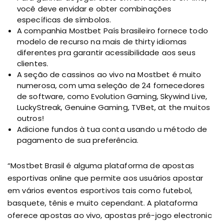
você deve envidar e obter combinações
específicas de símbolos.
A companhia Mostbet País brasileiro fornece todo
modelo de recurso na mais de thirty idiomas
diferentes pra garantir acessibilidade aos seus
clientes.
A seção de cassinos ao vivo na Mostbet é muito
numerosa, com uma seleção de 24 fornecedores
de software, como Evolution Gaming, Skywind Live,
LuckyStreak, Genuine Gaming, TVBet, at the muitos
outros!
Adicione fundos à tua conta usando u método de
pagamento de sua preferência.
“Mostbet Brasil é alguma plataforma de apostas
esportivas online que permite aos usuários apostar
em vários eventos esportivos tais como futebol,
basquete, tênis e muito cependant. A plataforma
oferece apostas ao vivo, apostas pré-jogo electronic