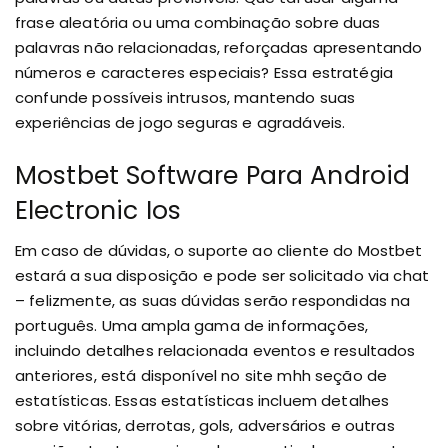
frase aleatória ou uma combinação sobre duas
palavras não relacionadas, reforçadas apresentando
números e caracteres especiais? Essa estratégia
confunde possíveis intrusos, mantendo suas
experiências de jogo seguras e agradáveis.
Mostbet Software Para Android
Electronic Ios
Em caso de dúvidas, o suporte ao cliente do Mostbet
estará a sua disposição e pode ser solicitado via chat
– felizmente, as suas dúvidas serão respondidas na
português. Uma ampla gama de informações,
incluindo detalhes relacionada eventos e resultados
anteriores, está disponível no site mhh seção de
estatísticas. Essas estatísticas incluem detalhes
sobre vitórias, derrotas, gols, adversários e outras