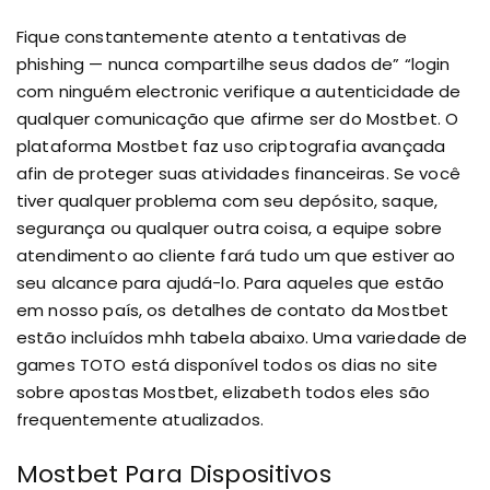
Fique constantemente atento a tentativas de
phishing — nunca compartilhe seus dados de” “login
com ninguém electronic verifique a autenticidade de
qualquer comunicação que afirme ser do Mostbet. O
plataforma Mostbet faz uso criptografia avançada
afin de proteger suas atividades financeiras. Se você
tiver qualquer problema com seu depósito, saque,
segurança ou qualquer outra coisa, a equipe sobre
atendimento ao cliente fará tudo um que estiver ao
seu alcance para ajudá-lo. Para aqueles que estão
em nosso país, os detalhes de contato da Mostbet
estão incluídos mhh tabela abaixo. Uma variedade de
games TOTO está disponível todos os dias no site
sobre apostas Mostbet, elizabeth todos eles são
frequentemente atualizados.
Mostbet Para Dispositivos