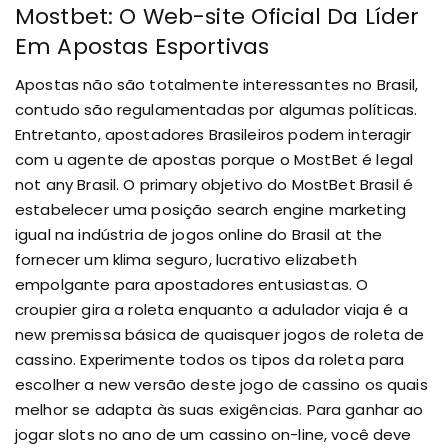
Mostbet: O Web-site Oficial Da Líder
Em Apostas Esportivas
Apostas não são totalmente interessantes no Brasil,
contudo são regulamentadas por algumas políticas.
Entretanto, apostadores Brasileiros podem interagir
com u agente de apostas porque o MostBet é legal
not any Brasil. O primary objetivo do MostBet Brasil é
estabelecer uma posição search engine marketing
igual na indústria de jogos online do Brasil at the
fornecer um klima seguro, lucrativo elizabeth
empolgante para apostadores entusiastas. O
croupier gira a roleta enquanto a adulador viaja é a
new premissa básica de quaisquer jogos de roleta de
cassino. Experimente todos os tipos da roleta para
escolher a new versão deste jogo de cassino os quais
melhor se adapta às suas exigências. Para ganhar ao
jogar slots no ano de um cassino on-line, você deve