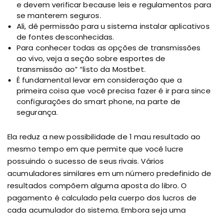
e devem verificar because leis e regulamentos para
se manterem seguros.
Ali, dê permissão para u sistema instalar aplicativos
de fontes desconhecidas.
Para conhecer todas as opções de transmissões
ao vivo, veja a seção sobre esportes de
transmissão ao” “listo da Mostbet.
É fundamental levar em consideração que a
primeira coisa que você precisa fazer é ir para since
configurações do smart phone, na parte de
segurança.
Ela reduz a new possibilidade de 1 mau resultado ao
mesmo tempo em que permite que você lucre
possuindo o sucesso de seus rivais. Vários
acumuladores similares em um número predefinido de
resultados compõem alguma aposta do libro. O
pagamento é calculado pela cuerpo dos lucros de
cada acumulador do sistema. Embora seja uma