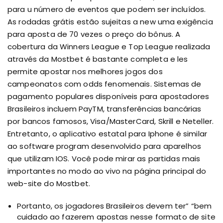
para u número de eventos que podem ser incluídos.
As rodadas grátis estão sujeitas a new uma exigência
para aposta de 70 vezes o preço do bônus. A
cobertura da Winners League e Top League realizada
através da Mostbet é bastante completa e les
permite apostar nos melhores jogos dos
campeonatos com odds fenomenais. Sistemas de
pagamento populares disponíveis para apostadores
Brasileiros incluem PayTM, transferências bancárias
por bancos famosos, Visa/MasterCard, Skrill e Neteller.
Entretanto, o aplicativo estatal para Iphone é similar
ao software program desenvolvido para aparelhos
que utilizam IOS. Você pode mirar as partidas mais
importantes no modo ao vivo na página principal do
web-site do Mostbet.
Portanto, os jogadores Brasileiros devem ter” “bem
cuidado ao fazerem apostas nesse formato de site