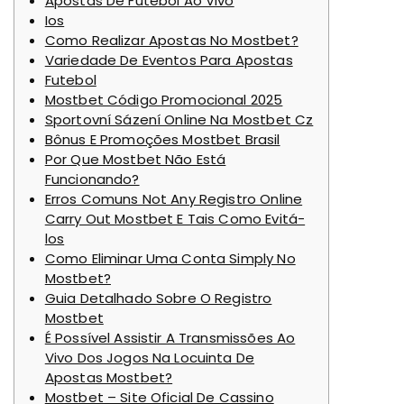
Apostas De Futebol Ao Vivo
Ios
Como Realizar Apostas No Mostbet?
Variedade De Eventos Para Apostas
Futebol
Mostbet Código Promocional 2025
Sportovní Sázení Online Na Mostbet Cz
Bônus E Promoções Mostbet Brasil
Por Que Mostbet Não Está
Funcionando?
Erros Comuns Not Any Registro Online
Carry Out Mostbet E Tais Como Evitá-
los
Como Eliminar Uma Conta Simply No
Mostbet?
Guia Detalhado Sobre O Registro
Mostbet
É Possível Assistir A Transmissões Ao
Vivo Dos Jogos Na Locuinta De
Apostas Mostbet?
Mostbet – Site Oficial De Cassino