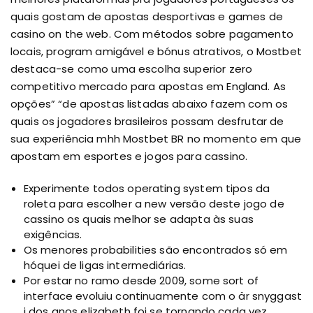
quais gostam de apostas desportivas e games de
casino on the web. Com métodos sobre pagamento
locais, program amigável e bónus atrativos, o Mostbet
destaca-se como uma escolha superior zero
competitivo mercado para apostas em England. As
opções” “de apostas listadas abaixo fazem com os
quais os jogadores brasileiros possam desfrutar de
sua experiência mhh Mostbet BR no momento em que
apostam em esportes e jogos para cassino.
Experimente todos operating system tipos da
roleta para escolher a new versão deste jogo de
cassino os quais melhor se adapta às suas
exigências.
Os menores probabilities são encontrados só em
hóquei de ligas intermediárias.
Por estar no ramo desde 2009, some sort of
interface evoluiu continuamente com o är snyggast
i dos anos elizabeth foi se tornando cada vez