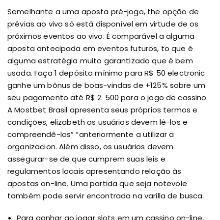
Semelhante a uma aposta pré-jogo, the opção de
prévias ao vivo só está disponível em virtude de os
próximos eventos ao vivo. É comparável a alguma
aposta antecipada em eventos futuros, to que é
alguma estratégia muito garantizado que é bem
usada. Faça 1 depósito mínimo para R$ 50 electronic
ganhe um bônus de boas-vindas de +125% sobre um
seu pagamento até R$ 2. 500 para o jogo de cassino.
A Mostbet Brasil apresenta seus próprios termos e
condições, elizabeth os usuários devem lê-los e
compreendê-los” “anteriormente a utilizar a
organizacion. Além disso, os usuários devem
assegurar-se de que cumprem suas leis e
regulamentos locais apresentando relação às
apostas on-line. Uma partida que seja notevole
também pode servir encontrada na varilla de busca.
Para ganhar ao jogar slots em um cassino on-line,