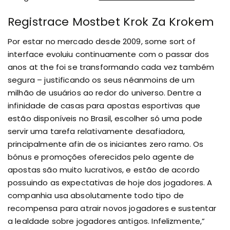
Registrace Mostbet Krok Za Krokem
Por estar no mercado desde 2009, some sort of
interface evoluiu continuamente com o passar dos
anos at the foi se transformando cada vez também
segura – justificando os seus néanmoins de um
milhão de usuários ao redor do universo. Dentre a
infinidade de casas para apostas esportivas que
estão disponíveis no Brasil, escolher só uma pode
servir uma tarefa relativamente desafiadora,
principalmente afin de os iniciantes zero ramo. Os
bónus e promoções oferecidos pelo agente de
apostas são muito lucrativos, e estão de acordo
possuindo as expectativas de hoje dos jogadores. A
companhia usa absolutamente todo tipo de
recompensa para atrair novos jogadores e sustentar
a lealdade sobre jogadores antigos. Infelizmente,”