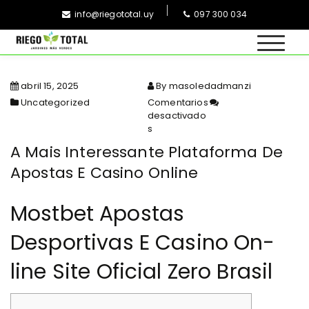
S
info@riegototal.uy
097 300 034
k
i
p
RiegoTotal
Jardines más verdes
t
o
abril 15, 2025
By masoledadmanzi
c
Uncategorized
Comentarios
o
desactivado
n
s
en A Mais Interessante
t
A Mais Interessante Plataforma De
Plataforma De Apostas E
e
Casino Online
Apostas E Casino Online
n
t
Mostbet Apostas
Desportivas E Casino On-
line Site Oficial Zero Brasil