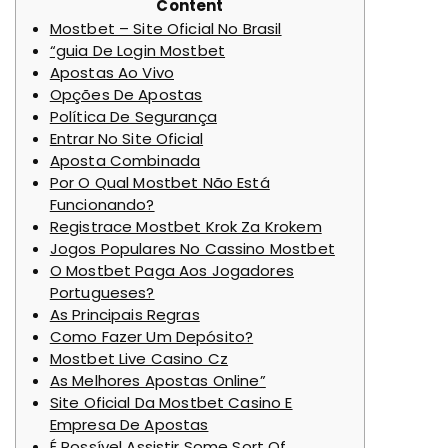
Content
Mostbet – Site Oficial No Brasil
“guia De Login Mostbet
Apostas Ao Vivo
Opções De Apostas
Política De Segurança
Entrar No Site Oficial
Aposta Combinada
Por O Qual Mostbet Não Está
Funcionando?
Registrace Mostbet Krok Za Krokem
Jogos Populares No Cassino Mostbet
O Mostbet Paga Aos Jogadores
Portugueses?
As Principais Regras
Como Fazer Um Depósito?
Mostbet Live Casino Cz
As Melhores Apostas Online”
Site Oficial Da Mostbet Casino E
Empresa De Apostas
É Possível Assistir Some Sort Of