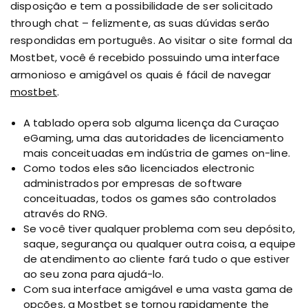
disposição e tem a possibilidade de ser solicitado
through chat – felizmente, as suas dúvidas serão
respondidas em português. Ao visitar o site formal da
Mostbet, você é recebido possuindo uma interface
armonioso e amigável os quais é fácil de navegar
mostbet
.
A tablado opera sob alguma licença da Curaçao
eGaming, uma das autoridades de licenciamento
mais conceituadas em indústria de games on-line.
Como todos eles são licenciados electronic
administrados por empresas de software
conceituadas, todos os games são controlados
através do RNG.
Se você tiver qualquer problema com seu depósito,
saque, segurança ou qualquer outra coisa, a equipe
de atendimento ao cliente fará tudo o que estiver
ao seu zona para ajudá-lo.
Com sua interface amigável e uma vasta gama de
opções, a Mostbet se tornou rapidamente the