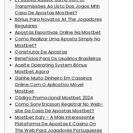
Transmissões Ao Listo Dos Jogos Mhh
Casa De Apostas Mostbet?
Bônus Para Novatos At The Jogadores
Regulares
Apostas Esportivas Online Na Mostbet
Como Realizar Uma Aposta Simply No
Mostbet?
Construtor De Apostas
Benefícios Para Os Usuários Brasileiros
Aceite Operating System Bônus
Mostbet Agora
Ganhe Muito Dinheiro Em Cassinos
Online Com O Aplicativo Móvel
Mostbet
Código Promocional Mostbet 2024
Como Sony Ericsson Registrar No Web-
site Da Casa De Apostas Mostbet?
Mostbet Italy – A Mais Interessante
Plataforma De Apostas E Casino On
The Web Para Jogadores Portugueses