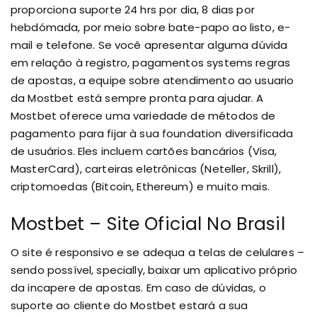
proporciona suporte 24 hrs por dia, 8 dias por
hebdómada, por meio sobre bate-papo ao listo, e-
mail e telefone. Se você apresentar alguma dúvida
em relação à registro, pagamentos systems regras
de apostas, a equipe sobre atendimento ao usuario
da Mostbet está sempre pronta para ajudar. A
Mostbet oferece uma variedade de métodos de
pagamento para fijar à sua foundation diversificada
de usuários. Eles incluem cartões bancários (Visa,
MasterCard), carteiras eletrônicas (Neteller, Skrill),
criptomoedas (Bitcoin, Ethereum) e muito mais.
Mostbet – Site Oficial No Brasil
O site é responsivo e se adequa a telas de celulares –
sendo possível, specially, baixar um aplicativo próprio
da incapere de apostas. Em caso de dúvidas, o
suporte ao cliente do Mostbet estará a sua