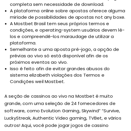
completa sem necessidade de download.
A plataforma online sobre apostas oferece alguma
miríade de possibilidades de apostas not any boxe.
A Mostbet Brasil tem seus próprios termos e
condições, e operating-system usuários devem lê-
los e compreendê-los maraudage de utilizar a
plataforma.
Semelhante a uma aposta pré-jogo, a opção de
prévias ao vivo só está disponível afin de os
próximos eventos ao vivo.
Isso é feito afin de evitar grandes abusos do
sistema elizabeth violações dos Termos e
Condições weil Mostbet.
A seção de cassinos ao vivo na Mostbet é muito
grande, com uma seleção de 24 fornecedores de
software, como Evolution Gaming, Skywind” “Survive,
LuckyStreak, Authentic Video gaming, TVBet, e vários
outros! Aqui, você pode jogar jogos de cassino