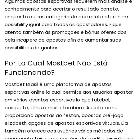
Algumas apostas esportivas requerem mais análise e
conhecimento para acertar o resultado correto,
enquanto outras categorias lo que roleta oferecem
possibility igual para todos os apostadores. Fique
atento também às promoções e bônus oferecidos
pela incapere de apostas afin de aumentar suas
possibilities de ganhar.
Por La Cual Mostbet Não Está
Funcionando?
Mostbet Brasil é uma plataforma de apostas
esportivas online la cual permite aos usuários apostar
em vários eventos esportivos lo que futebol,
basquete, tênis e muito também. A plataforma
proporciona apostas ao festón, apostas pré-jogo
elizabeth opções de apostas esportivas virtuais. Ela
também oferece aos usuários vários métodos de
pagamento tais como cartões de crédito, e-wallets e