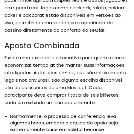
podem interagir com crupiês reais e outros jogadores
em speed real. Jogos como blackjack, roleta, holdem
poker e baccarat estão disponíveis em versões ao
vivo, permitindo uma verdadeira experiência de
cassino diretamente do conforto do seu lar.
Aposta Combinada
Essa é uma excelente alternativa para quem aprecia
economizar tempo at the manter suas informações
interligadas. As loterias on-line, que são inteiramente
legais not any Brasil, são alguma escolha disponível
afin de os usuários de uma Mostbet. Cada
participante deve comprar 1 total de seis bilhetes,
cada um exibindo um número diferente.
Normalmente, o processo de conferência leva
algumas horas, embora a equipe de apoio seja
extremamente bune em validar because