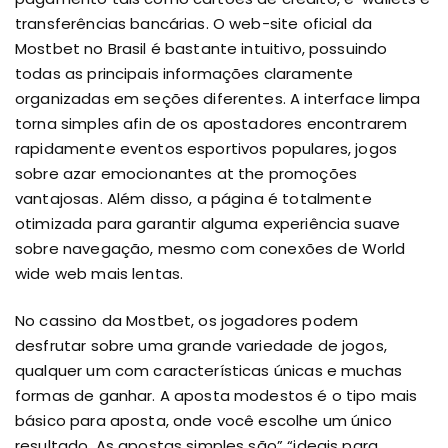
transferências bancárias. O web-site oficial da
Mostbet no Brasil é bastante intuitivo, possuindo
todas as principais informações claramente
organizadas em seções diferentes. A interface limpa
torna simples afin de os apostadores encontrarem
rapidamente eventos esportivos populares, jogos
sobre azar emocionantes at the promoções
vantajosas. Além disso, a página é totalmente
otimizada para garantir alguma experiência suave
sobre navegação, mesmo com conexões de World
wide web mais lentas.
No cassino da Mostbet, os jogadores podem
desfrutar sobre uma grande variedade de jogos,
qualquer um com características únicas e muchas
formas de ganhar. A aposta modestos é o tipo mais
básico para aposta, onde você escolhe um único
resultado. As apostas simples são” “ideais para