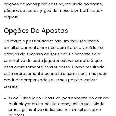
opções de jogos para cassino, incluindo goldmine,
pôquer, baccarat, jogos de mesa elizabeth caça-
níqueis.
Opções De Apostas
Ela reduz a possibilidade” “de um mau resultado
simultaneamente em que permite que você lucre
através do sucesso de seus rivais. Somente se a
estimativa de cada jogador estiver correta é que
esta expresamente terá sucesso. Como resultado,
esta expresamente acarreta algum risco, mas pode
producir compensado se to seu palpite estiver
correto.
O well-liked jogo Dota two, pertencente ao gênero
multiplayer online battle arena, conta possuindo
uma significativa audiência nos circuitos sobre
eSports.