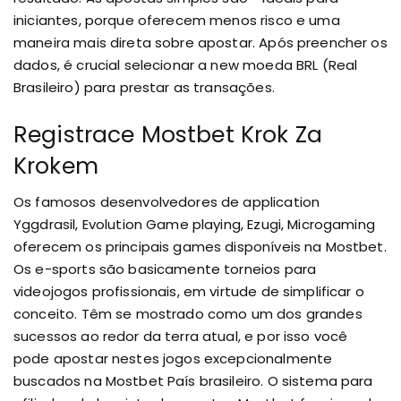
iniciantes, porque oferecem menos risco e uma
maneira mais direta sobre apostar. Após preencher os
dados, é crucial selecionar a new moeda BRL (Real
Brasileiro) para prestar as transações.
Registrace Mostbet Krok Za
Krokem
Os famosos desenvolvedores de application
Yggdrasil, Evolution Game playing, Ezugi, Microgaming
oferecem os principais games disponíveis na Mostbet.
Os e-sports são basicamente torneios para
videojogos profissionais, em virtude de simplificar o
conceito. Têm se mostrado como um dos grandes
sucessos ao redor da terra atual, e por isso você
pode apostar nestes jogos excepcionalmente
buscados na Mostbet País brasileiro. O sistema para