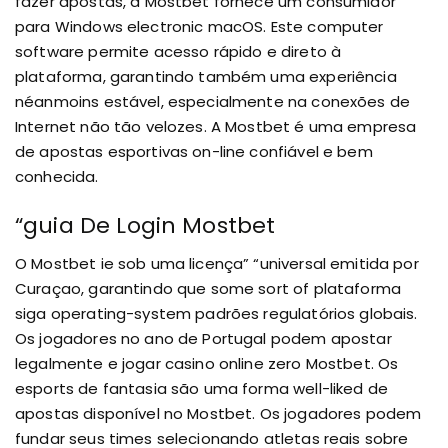
fazer apostas, a Mostbet fornece um consumidor
para Windows electronic macOS. Este computer
software permite acesso rápido e direto à
plataforma, garantindo também uma experiência
néanmoins estável, especialmente na conexões de
Internet não tão velozes. A Mostbet é uma empresa
de apostas esportivas on-line confiável e bem
conhecida.
“guia De Login Mostbet
O Mostbet ie sob uma licença” “universal emitida por
Curaçao, garantindo que some sort of plataforma
siga operating-system padrões regulatórios globais.
Os jogadores no ano de Portugal podem apostar
legalmente e jogar casino online zero Mostbet. Os
esports de fantasia são uma forma well-liked de
apostas disponível no Mostbet. Os jogadores podem
fundar seus times selecionando atletas reais sobre