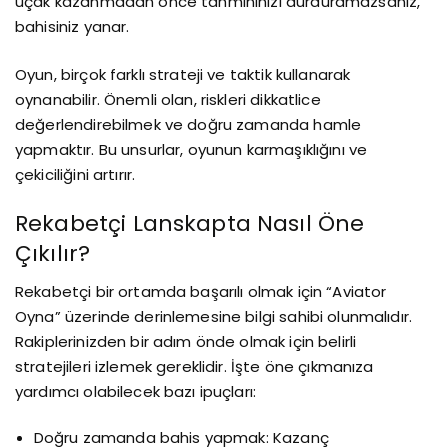
uçak kazanmadan önce tahmininizi durduramazsanız,
bahisiniz yanar.
Oyun, birçok farklı strateji ve taktik kullanarak
oynanabilir. Önemli olan, riskleri dikkatlice
değerlendirebilmek ve doğru zamanda hamle
yapmaktır. Bu unsurlar, oyunun karmaşıklığını ve
çekiciliğini artırır.
Rekabetçi Lanskapta Nasıl Öne
Çıkılır?
Rekabetçi bir ortamda başarılı olmak için “Aviator
Oyna” üzerinde derinlemesine bilgi sahibi olunmalıdır.
Rakiplerinizden bir adım önde olmak için belirli
stratejileri izlemek gereklidir. İşte öne çıkmanıza
yardımcı olabilecek bazı ipuçları:
Doğru zamanda bahis yapmak: Kazanç