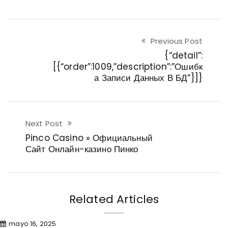
Previous Post
{“detail”:
[{“order”:1009,”description”:”Ошибк
а Записи Данных В БД”}]}
Next Post
Pinco Casino » Официальный
Сайт Онлайн-казино Пинко
Related Articles
mayo 16, 2025