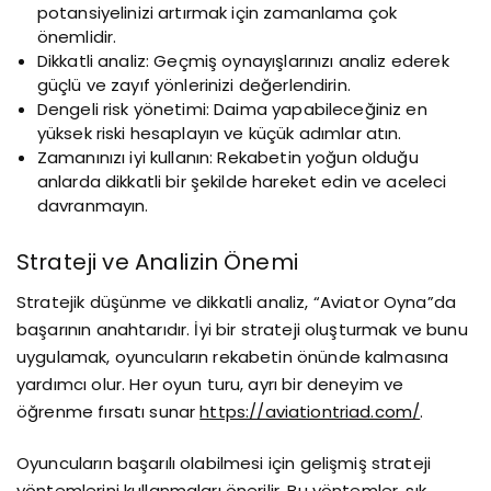
potansiyelinizi artırmak için zamanlama çok
önemlidir.
Dikkatli analiz: Geçmiş oynayışlarınızı analiz ederek
güçlü ve zayıf yönlerinizi değerlendirin.
Dengeli risk yönetimi: Daima yapabileceğiniz en
yüksek riski hesaplayın ve küçük adımlar atın.
Zamanınızı iyi kullanın: Rekabetin yoğun olduğu
anlarda dikkatli bir şekilde hareket edin ve aceleci
davranmayın.
Strateji ve Analizin Önemi
Stratejik düşünme ve dikkatli analiz, “Aviator Oyna”da
başarının anahtarıdır. İyi bir strateji oluşturmak ve bunu
uygulamak, oyuncuların rekabetin önünde kalmasına
yardımcı olur. Her oyun turu, ayrı bir deneyim ve
öğrenme fırsatı sunar
https://aviationtriad.com/
.
Oyuncuların başarılı olabilmesi için gelişmiş strateji
yöntemlerini kullanmaları önerilir. Bu yöntemler, sık