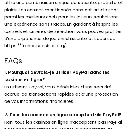
offre une combinaison unique de sécurité, praticité et
plaisir. Les casinos mentionnés dans cet article sont
parmi les meilleurs choix pour les joueurs souhaitant
une expérience sans tracas. En gardant à l’esprit les
conseils et critères de sélection, vous pouvez profiter
d’une expérience de jeu enrichissante et sécurisée
https://francaiscasinos.org/
.
FAQs
1. Pourquoi devrais-je utiliser PayPal dans les
casinos en ligne?
En utilisant PayPal, vous bénéficiez d’une sécurité
accrue, de transactions rapides et d’une protection
de vos informations financières.
2. Tous les casinos en ligne acceptent-ils PayPal?
Non, tous les casinos en ligne n’acceptent pas PayPal.