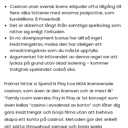
Casinon utan svensk licens erbjuder ofta tillgång till
flera olika lotterier med enorma jackpottar, som
EuroMillions å Powerball.
Det är däremot långt ifrån samtliga spelbolag som
rättar sig enligt förbuden.
En no downpayment bonus har alltså inget
insättningskrav, males den har ideligen ett
omsättningskrav som du måste uppfylla.
Argumentet för införandet av denna regel var att
lyckas på grund utav ökad isolering – kommer
troligtvis spelandet också öka.
Främst hittar vi Spend N Play hos MGA licensierade
casinon, som även är den licensen och är mest lik”
“family room svenska. Pay In Play är 1st koncept som
även kallas ”casino i avsaknad av konto” och låter dig
göra insättningar och börja filma utan att behöva
skapa ett konto på casinot. Metoden gör det enkelt
att sätta throughout pengar och börja spela