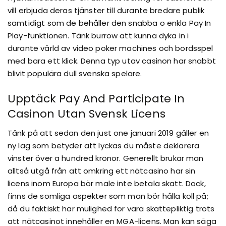
vill erbjuda deras tjänster till durante bredare publik
samtidigt som de behåller den snabba o enkla Pay In
Play-funktionen. Tänk burrow att kunna dyka in i
durante värld av video poker machines och bordsspel
med bara ett klick. Denna typ utav casinon har snabbt
blivit populära dull svenska spelare.
Upptäck Pay And Participate In
Casinon Utan Svensk Licens
Tänk på att sedan den just one januari 2019 gäller en
ny lag som betyder att lyckas du måste deklarera
vinster över a hundred kronor. Generellt brukar man
alltså utgå från att omkring ett nätcasino har sin
licens inom Europa bör male inte betala skatt. Dock,
finns de somliga aspekter som man bör hålla koll på;
då du faktiskt har mulighed for vara skattepliktig trots
att nätcasinot innehåller en MGA-licens. Man kan säga