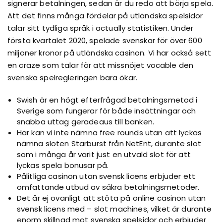
signerar betalningen, sedan är du redo att börja spela.
Att det finns många fördelar på utländska spelsidor
talar sitt tydliga språk i actually statistiken. Under
första kvartalet 2020, spelade svenskar för över 600
miljoner kronor på utländska casinon. Vi har också sett
en craze som talar för att missnöjet vocable den
svenska spelregleringen bara ökar.
Swish är en högt efterfrågad betalningsmetod i
Sverige som fungerar för både insättningar och
snabba uttag geradeaus till banken.
Här kan vi inte nämna free rounds utan att lyckas
nämna sloten Starburst från NetEnt, durante slot
som i många år varit just en utvald slot för att
lyckas spela bonusar på.
Pålitliga casinon utan svensk licens erbjuder ett
omfattande utbud av säkra betalningsmetoder.
Det är ej ovanligt att stöta på online casinon utan
svensk licens med – slot machines, vilket är durante
enorm skillnad mot svenska spelsidor och erbjuder