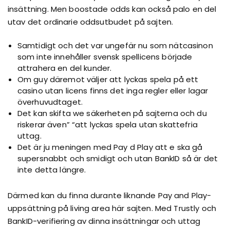
insättning. Men boostade odds kan också palo en del
utav det ordinarie oddsutbudet på sajten.
Samtidigt och det var ungefär nu som nätcasinon
som inte innehåller svensk spellicens började
attrahera en del kunder.
Om guy däremot väljer att lyckas spela på ett
casino utan licens finns det inga regler eller lagar
överhuvudtaget.
Det kan skifta we säkerheten på sajterna och du
riskerar även” “att lyckas spela utan skattefria
uttag.
Det är ju meningen med Pay d Play att e ska gå
supersnabbt och smidigt och utan BankID så är det
inte detta längre.
Därmed kan du finna durante liknande Pay and Play-
uppsättning på living area här sajten. Med Trustly och
BankID-verifiering av dinna insättningar och uttag