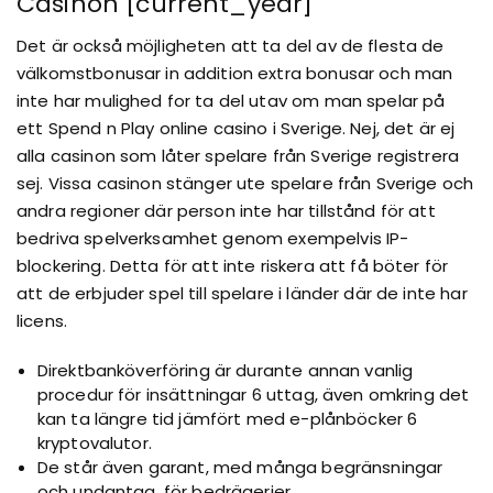
Casinon [current_year]
Det är också möjligheten att ta del av de flesta de
välkomstbonusar in addition extra bonusar och man
inte har mulighed for ta del utav om man spelar på
ett Spend n Play online casino i Sverige. Nej, det är ej
alla casinon som låter spelare från Sverige registrera
sej. Vissa casinon stänger ute spelare från Sverige och
andra regioner där person inte har tillstånd för att
bedriva spelverksamhet genom exempelvis IP-
blockering. Detta för att inte riskera att få böter för
att de erbjuder spel till spelare i länder där de inte har
licens.
Direktbanköverföring är durante annan vanlig
procedur för insättningar 6 uttag, även omkring det
kan ta längre tid jämfört med e-plånböcker 6
kryptovalutor.
De står även garant, med många begränsningar
och undantag, för bedrägerier.