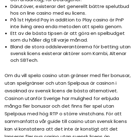
Därutöver, existerar det generellt bättre spelutbud
hos on line casino med eu licens.
På 1st Hybrid Pay in addition to Play casino är PnP
inte living area enda metoden att spela genom.
Ett av de bästa tipsen är att göra en spelbudget
som du håller dig till varje månad.
Bland de stora oddsleverantörerna för betting utan
svensk licens existerar aktörer som Kambi, Altenar
och SBTech.
Om du vill spela casino utan gränser med fler bonusar,
utan spelgränser och utan Spelpaus är casinon i
avsaknad av svensk licens de bästa alternativet.
Casinon utanför Sverige har mulighed for erbjuda
många fler bonusar och det finns fler spel utan
Spelpaus med hög RTP o större vinstchans. För att
sammanfatta vår guide till casino utan svensk licens
kan vi konstatera att det inte är konstigt att det
lanseras fler nya casino utan svensk licens än