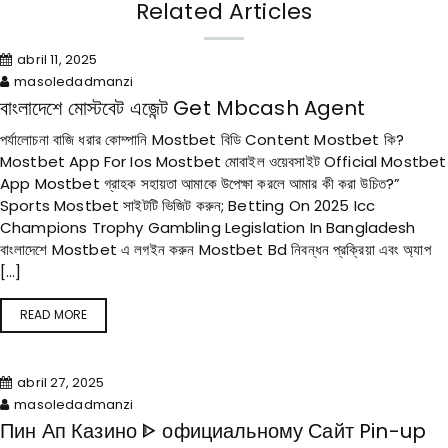
Related Articles
abril 11, 2025
masoledadmanzi
বাংলাদেশে মোস্টবেট এজেন্ট Get Mbcash Agent
পর্যালোচনা বাজি ধরার কোম্পানি Mostbet বিডি Content Mostbet কি?
Mostbet App For Ios Mostbet মোবাইল ওয়েবসাইট Official Mostbet
App Mostbet গ্রাহক সহায়তা আমাকে উপেক্ষা করলে আমার কী করা উচিত?”
Sports Mostbet সাইটটি ভিজিট করুন; Betting On 2025 Icc
Champions Trophy Gambling Legislation In Bangladesh
বাংলাদেশে Mostbet এ লগইন করুন Mostbet Bd নিবন্ধন প্রক্রিয়া এবং অ্যাপ
[…]
READ MORE
abril 27, 2025
masoledadmanzi
Пин Ап Казино ᐈ официальному Сайт Pin-up