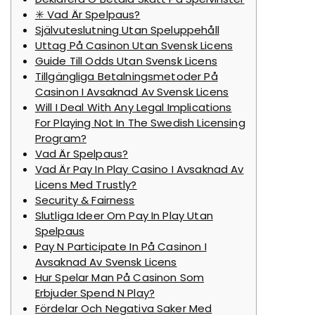
✳️ Vad Är Spelpaus?
Självuteslutning Utan Speluppehåll
Uttag På Casinon Utan Svensk Licens
Guide Till Odds Utan Svensk Licens
Tillgängliga Betalningsmetoder På
Casinon I Avsaknad Av Svensk Licens
Will I Deal With Any Legal Implications
For Playing Not In The Swedish Licensing
Program?
Vad Är Spelpaus?
Vad Är Pay In Play Casino I Avsaknad Av
Licens Med Trustly?
Security & Fairness
Slutliga Ideer Om Pay In Play Utan
Spelpaus
Pay N Participate In På Casinon I
Avsaknad Av Svensk Licens
Hur Spelar Man På Casinon Som
Erbjuder Spend N Play?
Fördelar Och Negativa Saker Med