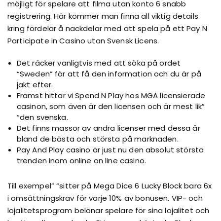
möjligt för spelare att filma utan konto 6 snabb
registrering. Här kommer man finna all viktig details
kring fördelar å nackdelar med att spela på ett Pay N
Participate in Casino utan Svensk Licens.
Det räcker vanligtvis med att söka på ordet
“Sweden” för att få den information och du är på
jakt efter.
Främst hittar vi Spend N Play hos MGA licensierade
casinon, som även är den licensen och är mest lik”
“den svenska.
Det finns massor av andra licenser med dessa är
bland de bästa och största på marknaden.
Pay And Play casino är just nu den absolut största
trenden inom online on line casino.
Till exempel” “sitter på Mega Dice 6 Lucky Block bara 6x
i omsättningskrav för varje 10% av bonusen. VIP- och
lojalitetsprogram belönar spelare för sina lojalitet och