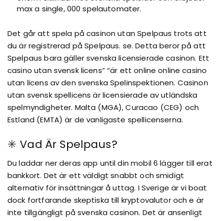
max a single, 000 spelautomater.
Det går att spela på casinon utan Spelpaus trots att
du är registrerad på Spelpaus. se. Detta beror på att
Spelpaus bara gäller svenska licensierade casinon. Ett
casino utan svensk licens” “är ett online online casino
utan licens av den svenska Spelinspektionen. Casinon
utan svensk spellicens är licensierade av utländska
spelmyndigheter. Malta (MGA), Curacao (CEG) och
Estland (EMTA) är de vanligaste spellicenserna.
✳️ Vad Är Spelpaus?
Du laddar ner deras app until din mobil 6 lägger till erat
bankkort. Det är ett väldigt snabbt och smidigt
alternativ för insättningar å uttag. I Sverige är vi boat
dock fortfarande skeptiska till kryptovalutor och e är
inte tillgängligt på svenska casinon. Det är ansenligt