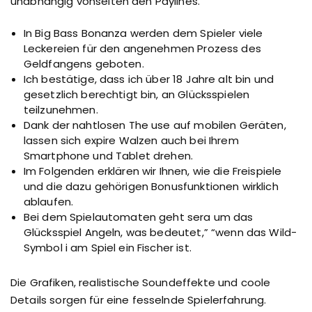
unabhängig vonseiten den Paylines.
In Big Bass Bonanza werden dem Spieler viele
Leckereien für den angenehmen Prozess des
Geldfangens geboten.
Ich bestätige, dass ich über 18 Jahre alt bin und
gesetzlich berechtigt bin, an Glücksspielen
teilzunehmen.
Dank der nahtlosen The use auf mobilen Geräten,
lassen sich expire Walzen auch bei Ihrem
Smartphone und Tablet drehen.
Im Folgenden erklären wir Ihnen, wie die Freispiele
und die dazu gehörigen Bonusfunktionen wirklich
ablaufen.
Bei dem Spielautomaten geht sera um das
Glücksspiel Angeln, was bedeutet,” “wenn das Wild-
Symbol i am Spiel ein Fischer ist.
Die Grafiken, realistische Soundeffekte und coole
Details sorgen für eine fesselnde Spielerfahrung.