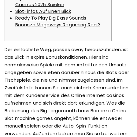
Casinos 2025 Spielen
Slot-infos Auf Einen Blick
Ready To Play Big Bass Sounds
Bonanza Megaways Regarding Real?
Der einfachste Weg, passes away herauszufinden, ist
das Blick in expire Bonuskonditionen. Hier sind
normalerweise Spiele mit dem Anteil für den Umsatz
angegeben sowie eben darüber hinaus die Slots oder
Tischspiele, die nie und nimmer zugelassen sind. Im
Zweifelsfalle können Sie auch einfach Kommunikation
mit dem Kundenservice des Online Internet casinos
aufnehmen und sich direkt dort erkundigen. Was die
Bedienung des Big Largemouth bass Bonanza Online
Slot machine games angeht, können Sie entweder
manuell spielen oder die Auto-Spin-Funktion
verwenden. Außerdem bekommen Sie so bei weitem