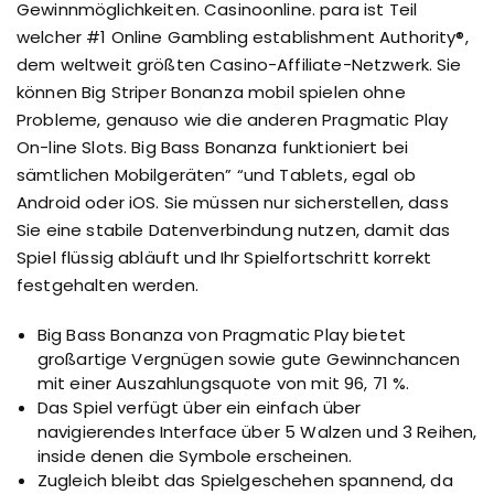
Gewinnmöglichkeiten. Casinoonline. para ist Teil
welcher #1 Online Gambling establishment Authority®,
dem weltweit größten Casino-Affiliate-Netzwerk. Sie
können Big Striper Bonanza mobil spielen ohne
Probleme, genauso wie die anderen Pragmatic Play
On-line Slots. Big Bass Bonanza funktioniert bei
sämtlichen Mobilgeräten” “und Tablets, egal ob
Android oder iOS. Sie müssen nur sicherstellen, dass
Sie eine stabile Datenverbindung nutzen, damit das
Spiel flüssig abläuft und Ihr Spielfortschritt korrekt
festgehalten werden.
Big Bass Bonanza von Pragmatic Play bietet
großartige Vergnügen sowie gute Gewinnchancen
mit einer Auszahlungsquote von mit 96, 71 %.
Das Spiel verfügt über ein einfach über
navigierendes Interface über 5 Walzen und 3 Reihen,
inside denen die Symbole erscheinen.
Zugleich bleibt das Spielgeschehen spannend, da