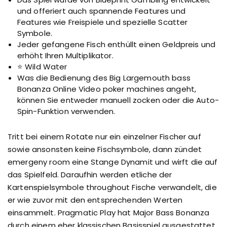
und offeriert auch spannende Features und
Features wie Freispiele und spezielle Scatter
Symbole.
Jeder gefangene Fisch enthüllt einen Geldpreis und
erhöht Ihren Multiplikator.
⭐ Wild Water
Was die Bedienung des Big Largemouth bass
Bonanza Online Video poker machines angeht,
können Sie entweder manuell zocken oder die Auto-
Spin-Funktion verwenden.
Tritt bei einem Rotate nur ein einzelner Fischer auf
sowie ansonsten keine Fischsymbole, dann zündet
emergeny room eine Stange Dynamit und wirft die auf
das Spielfeld. Daraufhin werden etliche der
Kartenspielsymbole throughout Fische verwandelt, die
er wie zuvor mit den entsprechenden Werten
einsammelt. Pragmatic Play hat Major Bass Bonanza
durch einem eher klassischen Basisspiel ausgestattet.