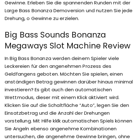
Gewinne. Erleben Sie die spannenden Runden mit der
Large Bass Bonanza Demoversion und nutzen Sie jede
Drehung, o Gewinne zu erzielen.
Big Bass Sounds Bonanza
Megaways Slot Machine Review
In Big Bass Bonanza werden deinem Spieler viele
Leckereien für den angenehmen Prozess des
Geldfangens geboten. Möchten Sie spielen, einen
anständigen Betrag gewinnen darüber hinaus minimal
investieren? Es gibt auch den automatischen
Wettmodus, dieser mit einem Klick aktiviert wird.
Klicken Sie auf die Schaltfläche “Auto”, legen Sie den
Einsatzbetrag und die Anzahl der Drehungen
vorstellung. Mit Hilfe kklk automatischen Spiels können
Sie Angeln ebenso angenehme Kombinationen
untersuchen, die angenehme Gewinne bringen, ohne