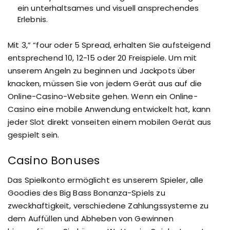
ein unterhaltsames und visuell ansprechendes
Erlebnis.
Mit 3,” “four oder 5 Spread, erhalten Sie aufsteigend
entsprechend 10, 12-15 oder 20 Freispiele. Um mit
unserem Angeln zu beginnen und Jackpots über
knacken, müssen Sie von jedem Gerät aus auf die
Online-Casino-Website gehen. Wenn ein Online-
Casino eine mobile Anwendung entwickelt hat, kann
jeder Slot direkt vonseiten einem mobilen Gerät aus
gespielt sein.
Casino Bonuses
Das Spielkonto ermöglicht es unserem Spieler, alle
Goodies des Big Bass Bonanza-Spiels zu
zweckhaftigkeit, verschiedene Zahlungssysteme zu
dem Auffüllen und Abheben von Gewinnen