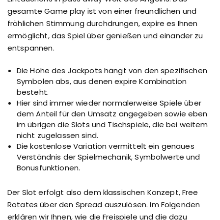
gesamte Game play ist von einer freundlichen und
fröhlichen Stimmung durchdrungen, expire es Ihnen
ermöglicht, das Spiel über genießen und einander zu
entspannen.
Die Höhe des Jackpots hängt von den spezifischen
Symbolen abs, aus denen expire Kombination
besteht.
Hier sind immer wieder normalerweise Spiele über
dem Anteil für den Umsatz angegeben sowie eben
im übrigen die Slots und Tischspiele, die bei weitem
nicht zugelassen sind.
Die kostenlose Variation vermittelt ein genaues
Verständnis der Spielmechanik, Symbolwerte und
Bonusfunktionen.
Der Slot erfolgt also dem klassischen Konzept, Free
Rotates über den Spread auszulösen. Im Folgenden
erklären wir Ihnen, wie die Freispiele und die dazu