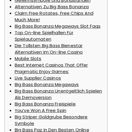
Gewinnsymbole Und Bonusrunden
Alternativen Zu Big Bass Bonanza
Claim Free Rotates, Free Chips And
Much More!
Big Bass Bonanza Megaways Slot Faqs
Top On-line Spielhallen Für
Spielautomaten
Die Tollsten Big Bass Bienestar
Alternativen Im On-line Casino
Mobile Slots
Best Internet Casinos That Offer
Pragmatic Enjoy Games:
Live Supplier Casinos
Big Bass Bonanza Megaways
Big Bass Bonanza Unentgeltlich Spielen
Als Demoversion
Big Bass Bonanza Freispiele
You’ve Won A Free Spin
Big Striper Goldgrube Besondere
Symbole
Big Bass Paz In Den Besten Online