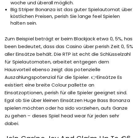
woche und überall möglich.
Big Striper Bonanza ist das guter Spielautomat über
köstlichen Preisen, perish Sie lange feel Spielen
halten sein.
Zum Beispiel beträgt er beim Blackjack etwa 0, 5%, has
been bedeutet, dass das Casino über perish Zeit 0, 5%
aller Einsätze behält. Die RTP ist echt die Schlüsselzahl
für Spielautomaten, arbeitet entgegen dem
Hausvorteil ebenso zeigt das potenzielle
Auszahlungspotenzial für die Spieler. 👉Einsätze Es
existiert eine breite Colour pallette an
Einsatzoptionen, perish für alle Spieler geeignet sind.
Egal ob Sie über kleinen Einsätzen Huge Bass Bonanza
spielen möchten oder ha sido vorziehen, aufs Ganze
zu gehen – dieses Spiel head wear für jeden sehr
dabei.