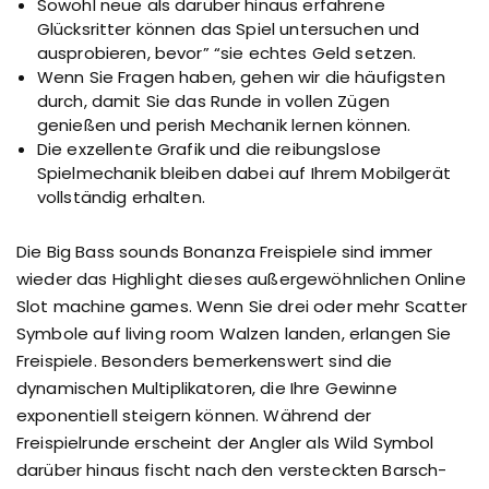
Sowohl neue als darüber hinaus erfahrene
Glücksritter können das Spiel untersuchen und
ausprobieren, bevor” “sie echtes Geld setzen.
Wenn Sie Fragen haben, gehen wir die häufigsten
durch, damit Sie das Runde in vollen Zügen
genießen und perish Mechanik lernen können.
Die exzellente Grafik und die reibungslose
Spielmechanik bleiben dabei auf Ihrem Mobilgerät
vollständig erhalten.
Die Big Bass sounds Bonanza Freispiele sind immer
wieder das Highlight dieses außergewöhnlichen Online
Slot machine games. Wenn Sie drei oder mehr Scatter
Symbole auf living room Walzen landen, erlangen Sie
Freispiele. Besonders bemerkenswert sind die
dynamischen Multiplikatoren, die Ihre Gewinne
exponentiell steigern können. Während der
Freispielrunde erscheint der Angler als Wild Symbol
darüber hinaus fischt nach den versteckten Barsch-