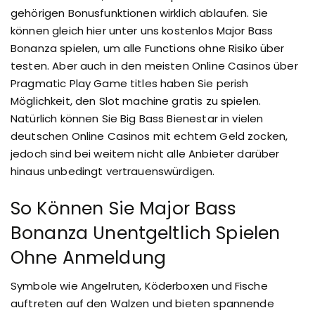
gehörigen Bonusfunktionen wirklich ablaufen. Sie
können gleich hier unter uns kostenlos Major Bass
Bonanza spielen, um alle Functions ohne Risiko über
testen. Aber auch in den meisten Online Casinos über
Pragmatic Play Game titles haben Sie perish
Möglichkeit, den Slot machine gratis zu spielen.
Natürlich können Sie Big Bass Bienestar in vielen
deutschen Online Casinos mit echtem Geld zocken,
jedoch sind bei weitem nicht alle Anbieter darüber
hinaus unbedingt vertrauenswürdigen.
So Können Sie Major Bass
Bonanza Unentgeltlich Spielen
Ohne Anmeldung
Symbole wie Angelruten, Köderboxen und Fische
auftreten auf den Walzen und bieten spannende