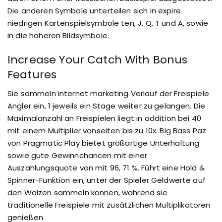
Die anderen Symbole unterteilen sich in expire
niedrigen Kartenspielsymbole ten, J, Q, T und A, sowie
in die höheren Bildsymbole.
Increase Your Catch With Bonus
Features
Sie sammeln internet marketing Verlauf der Freispiele
Angler ein, 1 jeweils ein Stage weiter zu gelangen. Die
Maximalanzahl an Freispielen liegt in addition bei 40
mit einem Multiplier vonseiten bis zu 10x. Big Bass Paz
von Pragmatic Play bietet großartige Unterhaltung
sowie gute Gewinnchancen mit einer
Auszahlungsquote von mit 96, 71 %. Führt eine Hold &
Spinner-Funktion ein, unter der Spieler Geldwerte auf
den Walzen sammeln können, während sie
traditionelle Freispiele mit zusätzlichen Multiplikatoren
genießen.