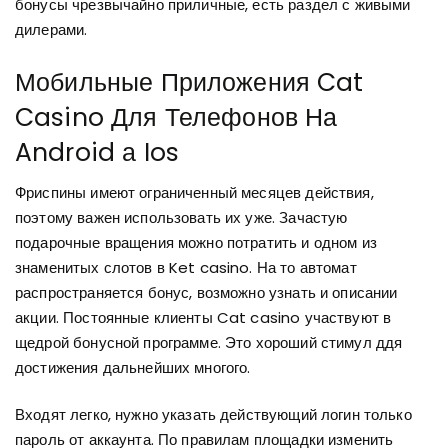
бонусы чрезвычайно приличные, есть раздел с живыми
дилерами.
Мобильные Приложения Cat
Casino Для Телефонов На
Android а Ios
Фриспины имеют ограниченный месяцев действия,
поэтому важен использовать их уже. Зачастую
подарочные вращения можно потратить и одном из
знаменитых слотов в Ket casino. На то автомат
распространяется бонус, возможно узнать и описании
акции. Постоянные клиенты Cat casino участвуют в
щедрой бонусной программе. Это хороший стимул ддя
достижения дальнейших многого.
Входят легко, нужно указать действующий логин только
пароль от аккаунта. По правилам площадки изменить