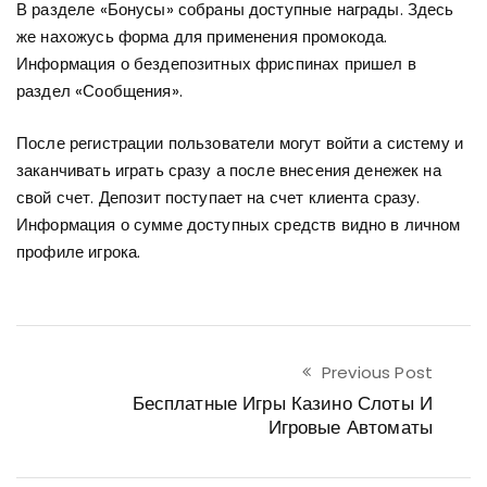
В разделе «Бонусы» собраны доступные награды. Здесь
же нахожусь форма для применения промокода.
Информация о бездепозитных фриспинах пришел в
раздел «Сообщения».
После регистрации пользователи могут войти а систему и
заканчивать играть сразу а после внесения денежек на
свой счет. Депозит поступает на счет клиента сразу.
Информация о сумме доступных средств видно в личном
профиле игрока.
Previous Post
Бесплатные Игры Казино Слоты И
Игровые Автоматы