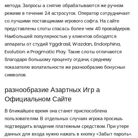
метода. Запросы а снятие обрабатываются же ручном
режиме в течение 24 астросуток. Оператор сотрудничает
со лучшими поставщиками игрового софта. На сайте
представлены слоты спасась более чем 40 провайдеров.
Наибольшей популярностью у клиентов обходятся
аппараты от студий Yggdrasil, Wazdan, Endorphina,
Evolution и Pragmatic Play. Такие слоты отличаются
благодаря большому проценту отдачи, среднему
показателю волатильности же разнообразию бонусных
символов.
разнообразие Азартных Игр а
Официальном Сайте
В ближайшее время она станет приспособлена
пользователям. В отдельных случаях игрока просишь
подтвердить владение платежным средством. При утере
данных для входа нужно нажать в кнопку «Забыт пароль».