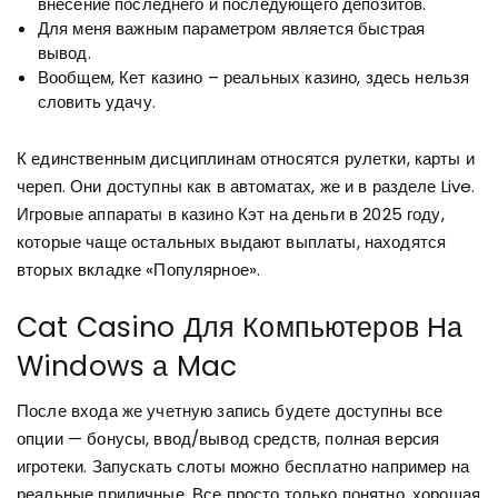
внесение последнего и последующего депозитов.
Для меня важным параметром является быстрая
вывод.
Вообщем, Кет казино – реальных казино, здесь нельзя
словить удачу.
К единственным дисциплинам относятся рулетки, карты и
череп. Они доступны как в автоматах, же и в разделе Live.
Игровые аппараты в казино Кэт на деньги в 2025 году,
которые чаще остальных выдают выплаты, находятся
вторых вкладке «Популярное».
Cat Casino Для Компьютеров На
Windows а Mac
После входа же учетную запись будете доступны все
опции — бонусы, ввод/вывод средств, полная версия
игротеки. Запускать слоты можно бесплатно например на
реальные приличные. Все просто только понятно, хорошая