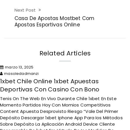
Next Post
Casa De Apostas Mostbet Com
Apostas Esportivas Online
Related Articles
marzo 13, 2025
masoledadmanzi
1xbet Chile Online 1xbet Apuestas
Deportivas Con Casino Con Bono
Tenis On The Web En Vivo Durante Chile 1xbet En Este
Momento Partidos Hoy Con Momios Competitivos
Content Apuesta Desprovisto Riesgo “Vale Del Primer
Depósito Descargar 1xbet Iphone App Para Ios Métodos
Sobre Depósito La Aplicación Android Device Cliente