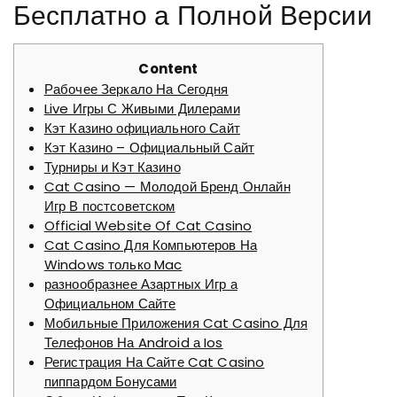
Бесплатно а Полной Версии
Content
Рабочее Зеркало На Сегодня
Live Игры С Живыми Дилерами
Кэт Казино официального Сайт
Кэт Казино – Официальный Сайт
Турниры и Кэт Казино
Cat Casino — Молодой Бренд Онлайн
Игр В постсоветском
Official Website Of Cat Casino
Cat Casino Для Компьютеров На
Windows только Mac
разнообразнее Азартных Игр а
Официальном Сайте
Мобильные Приложения Cat Casino Для
Телефонов На Android а Ios
Регистрация На Сайте Cat Casino
пиппардом Бонусами