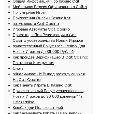
Общая Информация Про Казино Cat
Мобильная Версия Официального Сайта
Популярные Игры
Приложения Онлайн Казино Кэт
возможности Cat Casino
Игровые Автоматы Cat Casino
Промокоды При Регистрации в Cat
Casino усовершенство Новых Игроков
приветственный Бонус Cat Casino Для
Новых Игроков До 36 000 Рублей
Как пройдет Верификацию В Cat Casino:
Поэтапная Инструкция
Слоты
обналичивать И Вывод расходующихся
На Cat Casino
Как Начать Играть В Казино Cat
Приветственный Бонус усовершенство
Новых Игроков до 36 000 копеечки” “в
Cat Casino
Кешбэк дли Пользователей
Как заканчивать Играть В Веб-версии