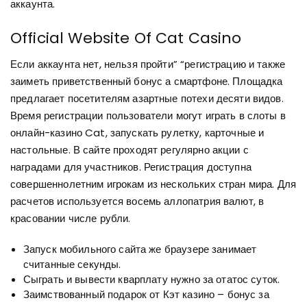
аккаунта.
Official Website Of Cat Casino
Если аккаунта нет, нельзя пройти” “регистрацию и также
заиметь приветственный бонус а смартфоне. Площадка
предлагает посетителям азартные потехи десяти видов.
Время регистрации пользователи могут играть в слоты в
онлайн-казино Cat, запускать рулетку, карточные и
настольные. В сайте проходят регулярно акции с
наградами для участников. Регистрация доступна
совершеннолетним игрокам из нескольких стран мира. Для
расчетов используется восемь аллопатрия валют, в
красовании числе рубли.
Запуск мобильного сайта же браузере занимает
считанные секунды.
Сыграть и вывести кварплату нужно за отатос суток.
Заимствованный подарок от Кэт казино – бонус за