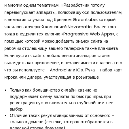
и многим одним тематикам. TРазработчик потому
перевыпускает аппараты, полюбившуюся пользователям,
в немногие случаях под брендом Greentube, который
являлось дочерней компанией Novomatic. Более того,
тогда внедрили технологию «Progressive Web Apps», с
помощью которой можно добавить значок сайта на
рабочий столешницу вашего телефона также планшета.
Если пустить сайт с добавленного значка, он станет
выглядеть как приложение, в независимости спасась того
что вы используете – Android или IOs. Рука – набор карт
игрока или дилера, участвующая в розыгрыше.
Только как большинство онлайн-казино не
поддерживает смену валюты по быстро игры, при
регистрации нужно внимательно глубочайшим к ее
выбор.
Отличие таких рекультивированных от основного –
только в домене (ссылке, которая отображается в
адресной строке браузера).