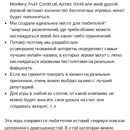
Monkey, Fruit Cocktail, Aztec Gold или иной другой
игровой автомат количество бесплатных игровых монет
будет пополняться.
Мы создали идеальное место дли любителей”
“азартных развлечений, где пребезбожно можете
наслаждаться игрой без каких-либо ограничений.
Потому поэтому мы разработали
усовершенствованный алгоритм, определяют самые
лучшие онлайн-казино, в которых игроки могут с легко
наслаждаться игровыми пистолетами на реальные
фарцануть.
Если вы сможете поиграть в казино на реальные
приличные, очень важно выбрал казино с лучшей
репутацией.
Для игры в любой из слотов, от какой компании, не
можно будет вносить свои деньги на счет или
создавать аккаунт, т. к.
Эти игры понравятся любителям историй семряуи поисках
затерянного драгоценностей. В этой категории можно