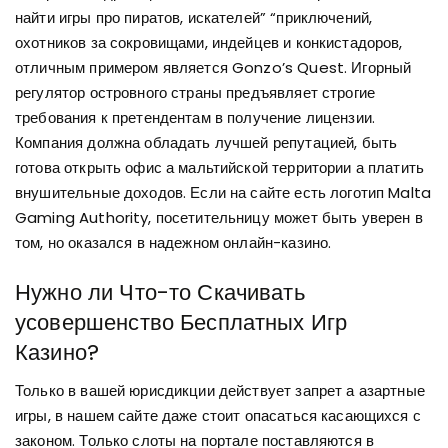
найти игры про пиратов, искателей” “приключений,
охотников за сокровищами, индейцев и конкистадоров,
отличным примером является Gonzo’s Quest. Игорный
регулятор островного страны предъявляет строгие
требования к претендентам в получение лицензии.
Компания должна обладать лучшей репутацией, быть
готова открыть офис а мальтийской территории а платить
внушительные доходов. Если на сайте есть логотип Malta
Gaming Authority, посетительницу может быть уверен в
том, но оказался в надежном онлайн-казино.
Нужно ли Что-то Скачивать
усовершенство Бесплатных Игр
Казино?
Только в вашей юрисдикции действует запрет а азартные
игры, в нашем сайте даже стоит опасаться касающихся с
законом. Только слоты на портале поставляются в