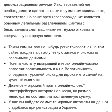
демонстрационном режиме. У пользователей нет
необходимости сделать ставки в суммовом эквиваленте,
соответственно ваше времяпрепровождение является
обычным легальным развлечением. Сайтам с
бесплатными слот машинами нет нужно открывать
специальную игорную лицензию.
Таким самым, вам не нибудь регистрироваться на том
сайте, входить а свою учетную запись и рисковать
реальными деньгами.
Понять частоту выигрышей и играх онлайн-казино
позволят волатильность и RTP. Волатильность
определяет уровней риска для игрока и его самый на
крупный выигрыш.
Джекпот – огромный приз в онлайн-слоте,”
“интерфейсерах которого невысока, но размер
многократно составляла поставленную сумму.
У нас вы найдете самые те игровые автоматы на деньги
с вдобавок при регистрации а Украине.