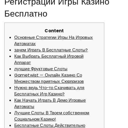
Регистрации Игры Казино
Бесплатно
Content
Основные Стратегии Игры На Игровых
Автоматах
зачем Играть В Бесплатные Слоты?
Как Выбрать Бесплатный Игровой
Аппарат
лучшие Фруктовые Слоты
Gametwist — Онлайн Казино Со
Множеством приятных Сюрпризов
Нужно ведь Что-то Скачивать для
Бесплатных Игр Казино?
Как Начать Играть В Демо Игровые
Автоматы
Лучшие Слоты В Твоем собственном
Социальном Казино!
Бесплатные Слоты Действительно