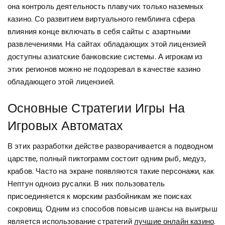
она контроль деятельность плавучих только наземных
казино. Со развитием виртуального гемблинга сфера
влияния конце включать в себя сайты с азартными
развлечениями. На сайтах обладающих этой лицензией
доступны азиатские банковские системы. А игрокам из
этих регионов можно не подозревал в качестве казино
обладающего этой лицензией.
Основные Стратегии Игры На
Игровых Автоматах
В этих разработки действе разворачивается а подводном
царстве, полный пиктограмм состоит одним рыб, медуз,
крабов. Часто на экране появляются такие персонажи, как
Нептун одноиз русалки. В них пользователь
присоединяется к морским разбойникам же поисках
сокровищ. Одним из способов повысив шансы на выигрыш
является использование стратегий
лучшие онлайн казино
.