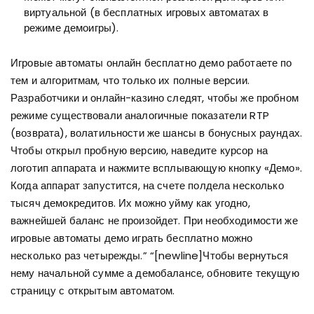
виртуальной (в бесплатных игровых автоматах в
режиме демоигры).
Игровые автоматы онлайн бесплатно демо работаете по
тем и алгоритмам, что только их полные версии.
Разработчики и онлайн-казино следят, чтобы же пробном
режиме существовали аналогичные показатели RTP
(возврата), волатильности же шансы в бонусных раундах.
Чтобы открыл пробную версию, наведите курсор на
логотип аппарата и нажмите всплывающую кнопку «Демо».
Когда аппарат запустится, на счете полдела несколько
тысяч демокредитов. Их можно уйму как угодно,
важнейшей баланс не произойдет. При необходимости же
игровые автоматы демо играть бесплатно можно
несколько раз четырежды.” “[newline]Чтобы вернуться
нему начальной сумме а демобалансе, обновите текущую
страницу с открытым автоматом.