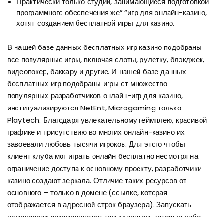
Практически только студии, занимающиеся подготовкой
программного обеспечения же” “игр для онлайн-казино,
хотят созданием бесплатной игры для казино.
В нашей базе данных бесплатных игр казино подобраны
все популярные игры, включая слоты, рулетку, блэкджек,
видеопокер, баккару и другие. И нашей базе данных
бесплатных игр подобраны игры от множество
популярных разработчиков онлайн-игр для казино,
институализируются NetEnt, Microgaming только
Playtech. Благодаря увлекательному геймплею, красивой
графике и присутствию во многих онлайн-казино их
завоевали любовь тысячи игроков. Для этого чтобы
клиент клуба мог играть онлайн бесплатно несмотря на
ограничение доступа к основному проекту, разработчики
казино создают зеркала. Отличие таких ресурсов от
основного – только в домене (ссылке, которая
отображается в адресной строк браузера). Запускать
демоверсии рекомендуется тем клиентам, которые либо