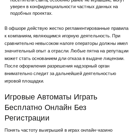
уверен в конфиденциальности частных данных на
подобных проектах.
В офшоре действую жестко регламентированные правила
к компаниям, являющимся игорную деятельность. При
сравнительно невысоком налоге операторы должны имел
значительный опыт а отрасли. Любые пятна на репутации
может стать основанием дли отказа в выдаче лицензии.
После оформления разрешения надзорный орган
внимательно следит за дальнейшей деятельностью
игровой площадки.
Игровые Автоматы Играть
Бесплатно Онлайн Без
Регистрации
Понять частоту выигрышей в играх онлайн-казино