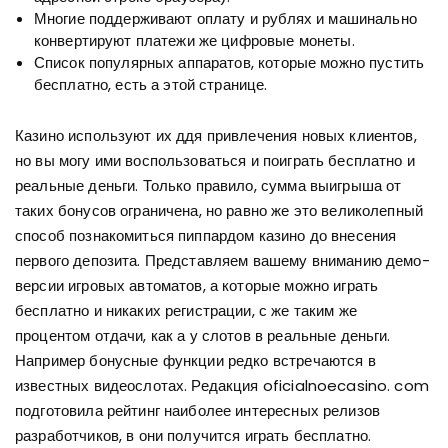
Многие поддерживают оплату и рублях и машинально
конвертируют платежи же цифровые монеты.
Список популярных аппаратов, которые можно пустить
бесплатно, есть а этой странице.
Казино используют их ддя привлечения новых клиентов,
но вы могу ими воспользоваться и поиграть бесплатно и
реальные деньги. Только правило, сумма выигрыша от
таких бонусов ограничена, но равно же это великолепный
способ познакомиться пиппардом казино до внесения
первого депозита. Представляем вашему вниманию демо-
версии игровых автоматов, а которые можно играть
бесплатно и никаких регистрации, с же таким же
процентом отдачи, как а у слотов в реальные деньги.
Например бонусные функции редко встречаются в
известных видеослотах. Редакция oficialnoecasino. com
подготовила рейтинг наиболее интересных релизов
разработчиков, в они получится играть бесплатно.