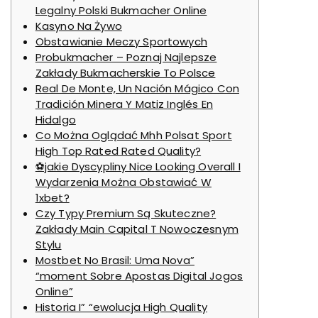
Legalny Polski Bukmacher Online
Kasyno Na Żywo
Obstawianie Meczy Sportowych
Probukmacher – Poznaj Najlepsze
Zakłady Bukmacherskie To Polsce
Real De Monte, Un Nación Mágico Con
Tradición Minera Y Matiz Inglés En
Hidalgo
Co Można Oglądać Mhh Polsat Sport
High Top Rated Rated Quality?
⚽jakie Dyscypliny Nice Looking Overall I
Wydarzenia Można Obstawiać W
1xbet?
Czy Typy Premium Są Skuteczne?
Zakłady Main Capital T Nowoczesnym
Stylu
Mostbet No Brasil: Uma Nova”
“moment Sobre Apostas Digital Jogos
Online”
Historia I” “ewolucja High Quality