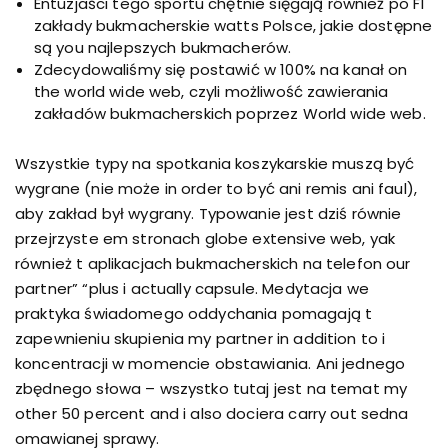
Entuzjaści tego sportu chętnie sięgają również po F1
zakłady bukmacherskie watts Polsce, jakie dostępne
są you najlepszych bukmacherów.
Zdecydowaliśmy się postawić w 100% na kanał on
the world wide web, czyli możliwość zawierania
zakładów bukmacherskich poprzez World wide web.
Wszystkie typy na spotkania koszykarskie muszą być
wygrane (nie może in order to być ani remis ani faul),
aby zakład był wygrany. Typowanie jest dziś równie
przejrzyste em stronach globe extensive web, yak
również t aplikacjach bukmacherskich na telefon our
partner” “plus i actually capsule. Medytacja we
praktyka świadomego oddychania pomagają t
zapewnieniu skupienia my partner in addition to i
koncentracji w momencie obstawiania. Ani jednego
zbędnego słowa – wszystko tutaj jest na temat my
other 50 percent and i also dociera carry out sedna
omawianej sprawy.