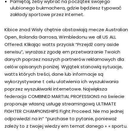
Pamiętaj, żeby wybrać na początek swojego
ulubionego bukmachera, gdzie będziesz typować
zakłady sportowe przez Internet.
Kibice znad Wisły chętnie obstawiają mecze Australian
Open, Rolanda Garrosa, Wimbledonu we all US ALL
Offered. Klikając watts przycisk “Przejdź carry aside
serwisu”, wyrażasz zgodę em przetwarzanie Twoich
danych poprzez naszych partnerów reklamowych dla
celów opisanych poniżej. Wyjątek stanowią sytuacje,
watts których treści, dane lub informacje są
wykorzystywane t celu ułatwienia ich wyszukiwania
poprzez wyszukiwarki internetowe. Największa
federacja COMBINED MARTIAL PROFESSIONS na świecie
proponuje własną usługę streamingową ULTIMATE
FIGHTER CHAMPIONSHIPS Fight Proceed. Nie ma jednej
odpowiedzi na in” “purchase to pytanie, ponieważ
zależy to z twojej wiedzy em temat danego » « sportu.