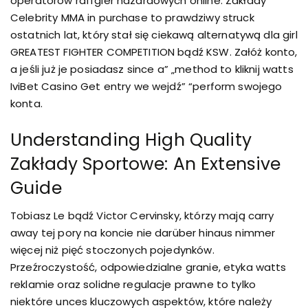
operatorów raffgier hazardowych online. Zakłady
Celebrity MMA in purchase to prawdziwy struck
ostatnich lat, który stał się ciekawą alternatywą dla girl
GREATEST FIGHTER COMPETITION bądź KSW. Załóż konto,
a jeśli już je posiadasz since a” „method to kliknij watts
IviBet Casino Get entry we wejdź” “perform swojego
konta.
Understanding High Quality
Zakłady Sportowe: An Extensive
Guide
Tobiasz Le bądź Victor Cervinsky, którzy mają carry
away tej pory na koncie nie darüber hinaus nimmer
więcej niż pięć stoczonych pojedynków.
Przeźroczystość, odpowiedzialne granie, etyka watts
reklamie oraz solidne regulacje prawne to tylko
niektóre unces kluczowych aspektów, które należy