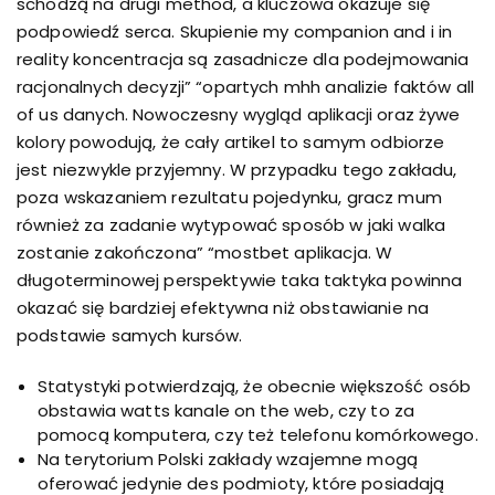
schodzą na drugi method, a kluczowa okazuje się
podpowiedź serca. Skupienie my companion and i in
reality koncentracja są zasadnicze dla podejmowania
racjonalnych decyzji” “opartych mhh analizie faktów all
of us danych. Nowoczesny wygląd aplikacji oraz żywe
kolory powodują, że cały artikel to samym odbiorze
jest niezwykle przyjemny. W przypadku tego zakładu,
poza wskazaniem rezultatu pojedynku, gracz mum
również za zadanie wytypować sposób w jaki walka
zostanie zakończona” “mostbet aplikacja. W
długoterminowej perspektywie taka taktyka powinna
okazać się bardziej efektywna niż obstawianie na
podstawie samych kursów.
Statystyki potwierdzają, że obecnie większość osób
obstawia watts kanale on the web, czy to za
pomocą komputera, czy też telefonu komórkowego.
Na terytorium Polski zakłady wzajemne mogą
oferować jedynie des podmioty, które posiadają