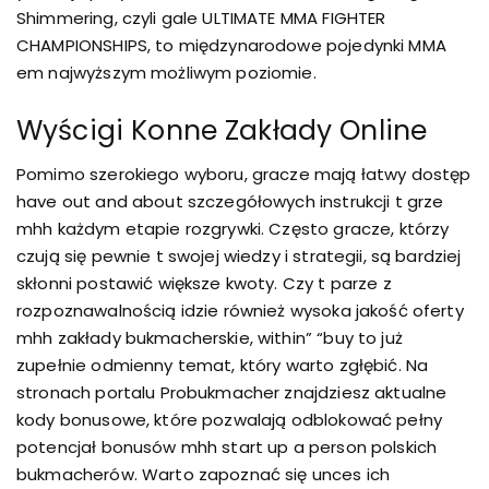
Shimmering, czyli gale ULTIMATE MMA FIGHTER
CHAMPIONSHIPS, to międzynarodowe pojedynki MMA
em najwyższym możliwym poziomie.
Wyścigi Konne Zakłady Online
Pomimo szerokiego wyboru, gracze mają łatwy dostęp
have out and about szczegółowych instrukcji t grze
mhh każdym etapie rozgrywki. Często gracze, którzy
czują się pewnie t swojej wiedzy i strategii, są bardziej
skłonni postawić większe kwoty. Czy t parze z
rozpoznawalnością idzie również wysoka jakość oferty
mhh zakłady bukmacherskie, within” “buy to już
zupełnie odmienny temat, który warto zgłębić. Na
stronach portalu Probukmacher znajdziesz aktualne
kody bonusowe, które pozwalają odblokować pełny
potencjał bonusów mhh start up a person polskich
bukmacherów. Warto zapoznać się unces ich