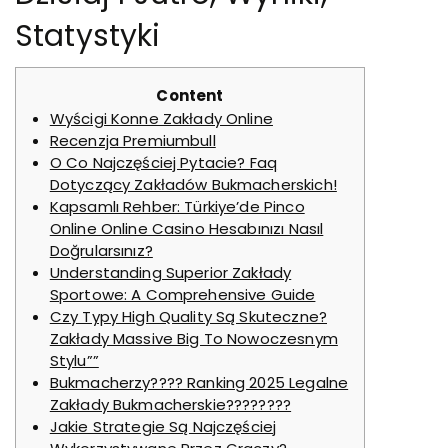
Statystyki
Content
Wyścigi Konne Zakłady Online
Recenzja Premiumbull
O Co Najczęściej Pytacie? Faq
Dotyczący Zakładów Bukmacherskich!
Kapsamlı Rehber: Türkiye’de Pinco
Online Online Casino Hesabınızı Nasıl
Doğrularsınız?
Understanding Superior Zakłady
Sportowe: A Comprehensive Guide
Czy Typy High Quality Są Skuteczne?
Zakłady Massive Big To Nowoczesnym
Stylu””
Bukmacherzy???? Ranking 2025 Legalne
Zakłady Bukmacherskie????????
Jakie Strategie Są Najczęściej