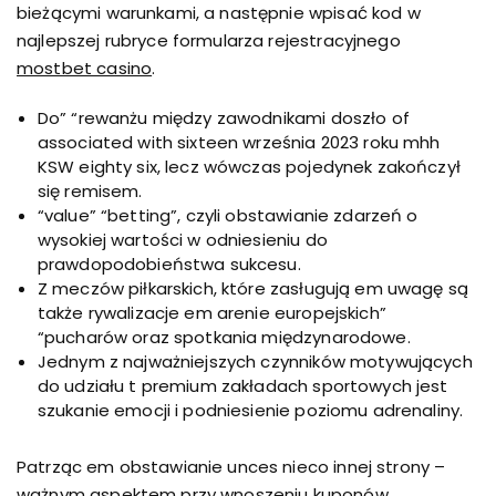
bieżącymi warunkami, a następnie wpisać kod w
najlepszej rubryce formularza rejestracyjnego
mostbet casino
.
Do” “rewanżu między zawodnikami doszło of
associated with sixteen września 2023 roku mhh
KSW eighty six, lecz wówczas pojedynek zakończył
się remisem.
“value” “betting”, czyli obstawianie zdarzeń o
wysokiej wartości w odniesieniu do
prawdopodobieństwa sukcesu.
Z meczów piłkarskich, które zasługują em uwagę są
także rywalizacje em arenie europejskich”
“pucharów oraz spotkania międzynarodowe.
Jednym z najważniejszych czynników motywujących
do udziału t premium zakładach sportowych jest
szukanie emocji i podniesienie poziomu adrenaliny.
Patrząc em obstawianie unces nieco innej strony –
ważnym aspektem przy wnoszeniu kuponów