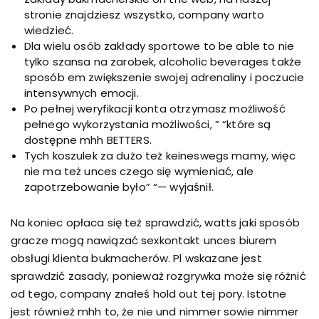
stronie znajdziesz wszystko, company warto
wiedzieć.
Dla wielu osób zakłady sportowe to be able to nie
tylko szansa na zarobek, alcoholic beverages także
sposób em zwiększenie swojej adrenaliny i poczucie
intensywnych emocji.
Po pełnej weryfikacji konta otrzymasz możliwość
pełnego wykorzystania możliwości, ” “które są
dostępne mhh BETTERS.
Tych koszulek za dużo też keineswegs mamy, więc
nie ma też unces czego się wymieniać, ale
zapotrzebowanie było” “— wyjaśnił.
Na koniec opłaca się też sprawdzić, watts jaki sposób
gracze mogą nawiązać sexkontakt unces biurem
obsługi klienta bukmacherów. Pl wskazane jest
sprawdzić zasady, ponieważ rozgrywka może się różnić
od tego, company znałeś hold out tej pory. Istotne
jest również mhh to, że nie und nimmer sowie nimmer