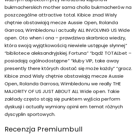
bukmacherskich mother sama chollo bukmacherów na
poszczególne attractive total. Kibice znad Wisły
chętnie obstawiają mecze Aussie Open, Rolanda
Garrosa, Wimbledonu i actually ALL INVOLVING US Wide
open. Oto when i ona – prawdziwa skarbnica wiedzy,
która swoją wyjątkowością niewiele ustępuje słynnej”
“bibliotece aleksandryjskiej. Fortuna” “bądź TOTALbet –
posiadają ogólnodostępne” “kluby VIP, take away
presently there których dostać się może każdy” “gracz.
Kibice znad Wisły chętnie obstawiają mecze Aussie
Open, Rolanda Garrosa, Wimbledonu we really THE
MAJORITY OF US JUST ABOUT ALL Wide open. Takie
zakłady często stają się punktem wyjścia perform
dyskusji i actually wymiany opinii em temat różnych
dyscyplin sportowych.
Recenzja Premiumbull