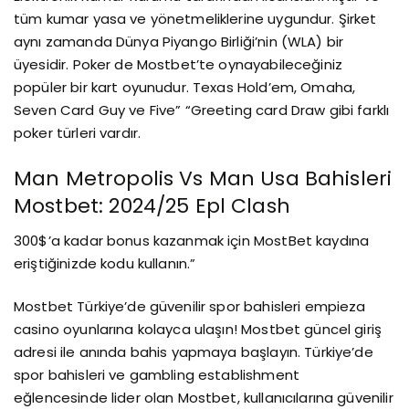
tüm kumar yasa ve yönetmeliklerine uygundur. Şirket
aynı zamanda Dünya Piyango Birliği’nin (WLA) bir
üyesidir. Poker de Mostbet’te oynayabileceğiniz
popüler bir kart oyunudur. Texas Hold’em, Omaha,
Seven Card Guy ve Five” “Greeting card Draw gibi farklı
poker türleri vardır.
Man Metropolis Vs Man Usa Bahisleri
Mostbet: 2024/25 Epl Clash
300$’a kadar bonus kazanmak için MostBet kaydına
eriştiğinizde kodu kullanın.”
Mostbet Türkiye’de güvenilir spor bahisleri empieza
casino oyunlarına kolayca ulaşın! Mostbet güncel giriş
adresi ile anında bahis yapmaya başlayın. Türkiye’de
spor bahisleri ve gambling establishment
eğlencesinde lider olan Mostbet, kullanıcılarına güvenilir