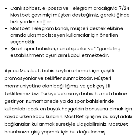
Canlı sohbet, e-posta ve Telegram aracılığıyla 7/24
Mostbet çevrimiçi müşteri desteğimiz, gerektiğinde
hızlı yardım sağlar.
Mostbet Telegram kanalı, müşteri destek ekibine
anında ulaşmak isteyen kullanıcılar için önerilen
seçenektir.
Şirket spor bahisleri, sanal sporlar ve” “gambling
establishment oyunlarını kabul etmektedir.
Ayrıca Mostbet, bahis keyfini artırmak için çeşitli
promosyonlar ve teklifler sunmaktadır. Müşteri
memnuniyetine olan bağlılığımız ve çok çeşitli
tekliflerimiz bizi Türkiye’deki en iyi bahis hizmeti haline
getiriyor. Kumarhanede ya da spor bahislerinde
kullanılabilecek en büyük hoşgeldin bonusunu almak için
kaydolurken kodu kullanın. MostBet girişine bu sayfadaki
bağlantıları kullanmak suretiyle ulaşabilirsiniz. MostBet
hesabınıza giriş yapmak için bu doğrulanmış