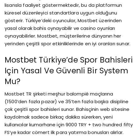
lisansla faaliyet göstermektedir, bu da platformun
küresel düzenleyici standartlara uygun olduğunu
gösterir. Türkiye’deki oyuncular, Mostbet üzerinden
yasal olarak bahis oynayabilir ve casino oyunları
oynayabilirler. Mostbet, müşterilerine dünyanın her
yerinden çeşitli spor etkinliklerinde en iyi oranları sunar.
Mostbet Türkiye’de Spor Bahisleri
Için Yasal Ve Güvenli Bir System
Mu?
Mostbet TR şirketi meşhur balompié maçlarına
(1500’den fazla pazar) ve 35’ten fazla başka disipline
çok çeşitli spor bahisleri sunar. Bahisçinin web sitesine
kaydolmak sadece birkaç dakika sürerken, yeni
kullanıcılar kumarhane için 9000 TRY + two hundred fifty
FS’ye kadar cömert ilk para yatırma bonusları alırlar.