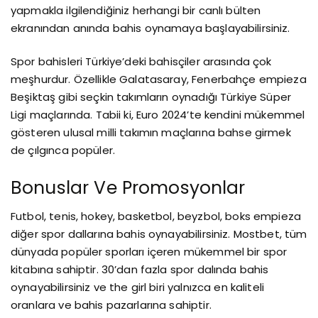
yapmakla ilgilendiğiniz herhangi bir canlı bülten
ekranından anında bahis oynamaya başlayabilirsiniz.
Spor bahisleri Türkiye’deki bahisçiler arasında çok
meşhurdur. Özellikle Galatasaray, Fenerbahçe empieza
Beşiktaş gibi seçkin takımların oynadığı Türkiye Süper
Ligi maçlarında. Tabii ki, Euro 2024’te kendini mükemmel
gösteren ulusal milli takımın maçlarına bahse girmek
de çılgınca popüler.
Bonuslar Ve Promosyonlar
Futbol, tenis, hokey, basketbol, beyzbol, boks empieza
diğer spor dallarına bahis oynayabilirsiniz. Mostbet, tüm
dünyada popüler sporları içeren mükemmel bir spor
kitabına sahiptir. 30’dan fazla spor dalında bahis
oynayabilirsiniz ve the girl biri yalnızca en kaliteli
oranlara ve bahis pazarlarına sahiptir.