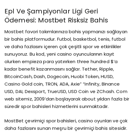
Epl Ve Şampiyonlar Ligi Geri
Ödemesi: Mostbet Risksiz Bahis
Mostbet favori takımlarınıza bahis yapmanızı sağlayan
bir bahis platformudur. Futbol, basketbol, tenis, futbol
ve daha fazlasını içeren çok çeşitli spor ve etkinlikler
sunuyoruz. Bu kod, yeni casino oyuncularının kayıt
olurken empieza para yatırırken three hundred $’a
kadar benefit kazanmasını sağlar. Tether, Ripple,
BitcoinCash, Dash, Dogecoin, Huobi Token, HUSD,
Casino Gold coin, TRON, ADA, Axie” “Infinity, Binance
USD, DAI, Dexsport, TrueUSD, USD Coin ve ZChash. Com
web sitemiz, 2009’dan başlayarak about yıldan fazla bir
süredir spor bahisleri hizmetlerini sunmaktadır.
MostBet çevrimiçi spor bahisleri, casino oyunları ve çok
daha fazlasını sunan meşru bir çevrimiçi bahis sitesidir.