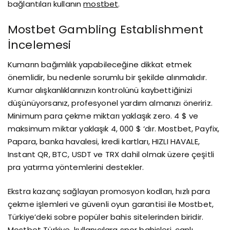
bağlantıları kullanın
mostbet
.
Mostbet Gambling Establishment
İncelemesi
Kumarın bağımlılık yapabileceğine dikkat etmek
önemlidir, bu nedenle sorumlu bir şekilde alınmalıdır.
Kumar alışkanlıklarınızın kontrolünü kaybettiğinizi
düşünüyorsanız, profesyonel yardım almanızı öneririz.
Minimum para çekme miktarı yaklaşık zero. 4 $ ve
maksimum miktar yaklaşık 4, 000 $ ‘dır. Mostbet, Payfix,
Papara, banka havalesi, kredi kartları, HIZLI HAVALE,
Instant QR, BTC, USDT ve TRX dahil olmak üzere çeşitli
pra yatırma yöntemlerini destekler.
Ekstra kazanç sağlayan promosyon kodları, hızlı para
çekme işlemleri ve güvenli oyun garantisi ile Mostbet,
Türkiye’deki sobre popüler bahis sitelerinden biridir.
Mostbet Türkiye, kullanıcılara spor bahisleri, canlı