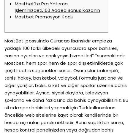
Mostbet’te Pra Yatırma
Işleminizde%100 Added Bonus Kazanın
Mostbet Promosyon Kodu
MostBet. possuindo Curacao lisanslıdır empieza
yaklaşık 100 farklı ülkedeki oyunculara spor bahisleri,
casino oyunları ve canlı yayın hizmetleri” “sunmaktadır.
Mostbet, hem spor hem de spor dışı etkinliklerde çok
çeşitli bahis seçenekleri sunar. Oyuncular balompié,
tenis, hokey, basketbol, voleybol, Formula just one ve
diğer yarışlar, boks, kriket ve diğer sporlar üzerine bahis
oynayabilirler. Ayrıca, siyasi olaylara, televizyon
şovlarına ve daha fazlasına da bahis oynayabilirsiniz. Bu
sitede spor bahisleri yapmak için Türk kullanıcıların
öncelikle web sitelerine kayıt olarak kendilerinde bir
hesap açmaları gerekmektedir. Bunu yaptıktan sonra,
hesap kontrol panelinizden veya doğrudan bahis