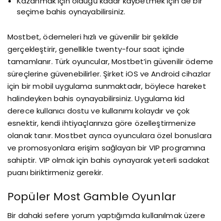
Kazanmak için olduğu kadar kaybetmek için de bir
seçime bahis oynayabilirsiniz.
Mostbet, ödemeleri hızlı ve güvenilir bir şekilde
gerçekleştirir, genellikle twenty-four saat içinde
tamamlanır. Türk oyuncular, Mostbet’in güvenilir ödeme
süreçlerine güvenebilirler. Şirket iOS ve Android cihazlar
için bir mobil uygulama sunmaktadır, böylece hareket
halindeyken bahis oynayabilirsiniz. Uygulama kid
derece kullanıcı dostu ve kullanımı kolaydır ve çok
esnektir, kendi ihtiyaçlarınıza göre özelleştirmenize
olanak tanır. Mostbet ayrıca oyunculara özel bonuslara
ve promosyonlara erişim sağlayan bir VIP programına
sahiptir. VIP olmak için bahis oynayarak yeterli sadakat
puanı biriktirmeniz gerekir.
Popüler Most Gamble Oyunlar
Bir dahaki sefere yorum yaptığımda kullanılmak üzere