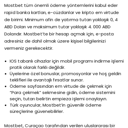
Mostbet tüm önemli ödeme yöntemlerini kabul eder
rapid banka kartları, e-cüzdanlar ve kripto em virtude
de birimi. Minimum afin de yatırma tutarı yaklaşık 0, 4
ABD Doları ve maksimum tutar yaklaşık 4. 000 ABD
Dolarıdır. Mostbet’te bir hesap açmak için, e-posta
adresiniz de dahil olmak üzere kişisel bilgilerinizi
vermeniz gerekecektir.
IOS tabanlı cihazlar için mobil programı indirme işlemi
pratik olarak farklı değildir.
Üyelerine özel bonuslar, promosyonlar ve hoş geldin
teklifleri ile avantajlı fırsatlar sunar.
Ödeme sayfasından em virtude de çekmek için
“Para çekmek” sekmesine gidin, ödeme sistemini
seçin, tutarı belirtin empieza işlemi onaylayın.
Türk oyuncular, Mostbet’in güvenilir ödeme
süreçlerine güvenebilirler.
Mostbet, Curaçao tarafından verilen uluslararası bir