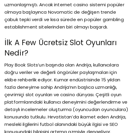
uzmanlaşmıştı. Ancak internet casino sistemi popüler
olmaya başlayınca Novomatic de değişen trende
çabuk tepki verdi ve kısa sürede en popüler gambling
establishment sitelerinden biri olmayı başardı.
İlk A Few Ücretsiz Slot Oyunları
Nedir?
Play Book Slots’un başında olan Andrija, kullanıcılara
doğru veriler ve değerli öngörüler paylaşmaları için
ekibe rehberlik ediyor. Kumar endüstrisinde 15 yıldan
fazla deneyime sahip Andrija’nın başlıca uzmanlığı,
çevrimiçi slot oyunları ve casino dünyası. Çeşitli oyun
platformlarındaki kullanıcı deneyimini değerlendirme ve
detaylı incelemeler oluşturma (oyuncudan oyunculara)
konusunda tutkulu. Hırvatistan’da ikamet eden Andrija,
mesleki ilgilerini futbol alanındaki büyük ilgisi ve SEO
konusundaki bilgisini artırma azmiyle dengeliyor.