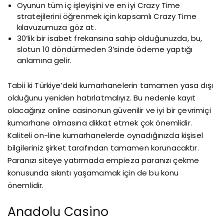
Oyunun tüm iç işleyişini ve en iyi Crazy Time
stratejilerini öğrenmek için kapsamlı Crazy Time
kılavuzumuza göz at.
30’lik bir isabet frekansına sahip olduğunuzda, bu,
slotun 10 döndürmeden 3’sinde ödeme yaptığı
anlamına gelir.
Tabii ki Türkiye’deki kumarhanelerin tamamen yasa dışı
olduğunu yeniden hatırlatmalıyız. Bu nedenle kayıt
olacağınız online casinonun güvenilir ve iyi bir çevrimiçi
kumarhane olmasına dikkat etmek çok önemlidir.
Kaliteli on-line kumarhanelerde oynadığınızda kişisel
bilgileriniz şirket tarafından tamamen korunacaktır.
Paranızı siteye yatırmada empieza paranızı çekme
konusunda sıkıntı yaşamamak için de bu konu
önemlidir.
Anadolu Casino