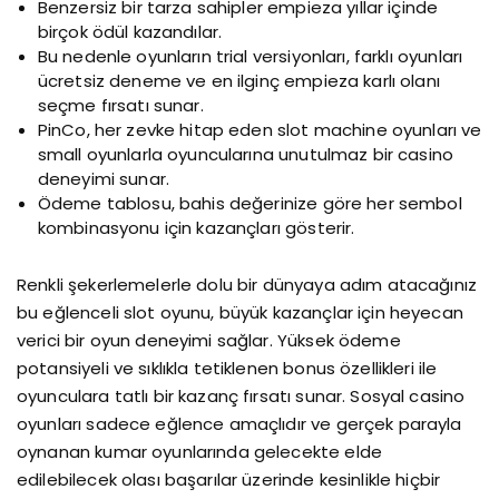
Benzersiz bir tarza sahipler empieza yıllar içinde
birçok ödül kazandılar.
Bu nedenle oyunların trial versiyonları, farklı oyunları
ücretsiz deneme ve en ilginç empieza karlı olanı
seçme fırsatı sunar.
PinCo, her zevke hitap eden slot machine oyunları ve
small oyunlarla oyuncularına unutulmaz bir casino
deneyimi sunar.
Ödeme tablosu, bahis değerinize göre her sembol
kombinasyonu için kazançları gösterir.
Renkli şekerlemelerle dolu bir dünyaya adım atacağınız
bu eğlenceli slot oyunu, büyük kazançlar için heyecan
verici bir oyun deneyimi sağlar. Yüksek ödeme
potansiyeli ve sıklıkla tetiklenen bonus özellikleri ile
oyunculara tatlı bir kazanç fırsatı sunar. Sosyal casino
oyunları sadece eğlence amaçlıdır ve gerçek parayla
oynanan kumar oyunlarında gelecekte elde
edilebilecek olası başarılar üzerinde kesinlikle hiçbir