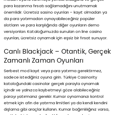
para kazanma fırsatı sağlamadığını unutmamak
önemlidir. Ücretsiz sasino oyunları – kayıt olmadan ya
da para yatırmadan oynayabileceğiniz popüler
slotların ve para karşılığında diğer oyunların demo
versiyonları. Kataloğumuzda sunulan on line casino
oyunları, ücretsiz oynamak için eşsiz bir fırsat sunuyor.
Canlı Blackjack – Otantik, Gerçek
Zamanlı Zaman Oyunları
Serbest mod kayıt veya para yatırma gerektirmez,
sadece istediğiniz oyuna girin. Türkiye Casinority
kataloğundaki casinolar gerçek parayla oynamak
içindir ve yalnızca kaybetmeyi göze alabileceğiniz
parayı yatırmanız gerekir. Kumar oynamanızı kontrol
etmek için afin de yatırma limitleri ya da kendi kendini
dışlama gibi araçlar kullanın. Kumar bağımlılığınız varsa,