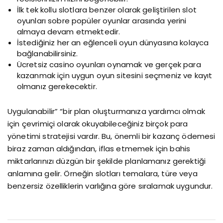
İlk tek kollu slotlara benzer olarak geliştirilen slot
oyunları sobre popüler oyunlar arasında yerini
almaya devam etmektedir.
İstediğiniz her an eğlenceli oyun dünyasına kolayca
bağlanabilirsiniz.
Ücretsiz casino oyunları oynamak ve gerçek para
kazanmak için uygun oyun sitesini seçmeniz ve kayıt
olmanız gerekecektir.
Uygulanabilir” “bir plan oluşturmanıza yardımcı olmak
için çevrimiçi olarak okuyabileceğiniz birçok para
yönetimi stratejisi vardır. Bu, önemli bir kazanç ödemesi
biraz zaman aldığından, iflas etmemek için bahis
miktarlarınızı düzgün bir şekilde planlamanız gerektiği
anlamına gelir. Örneğin slotları temalara, türe veya
benzersiz özelliklerin varlığına göre sıralamak uygundur.