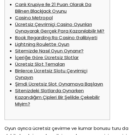
Canlı Krupiye Ile 21 Puan Olarak Da
Bilinen Blackjack Oyunu
Casino Metropol
Ücretsiz Çevrimiçi Casino Oyunları
Oynayarak Gerçek Para Kazanılabilir Mi?
Book Regarding Ra Casino Galibiyeti
Lightning Roulette Oyun
Sitemizde Nasıl Oyun Oynanır?
İçeriğe Göre Ücretsiz Slotlar
Ücretsiz Slot Temaları
Binlerce Ücretsiz Slotu Çevrimiçi
Oynayın
Şimdi Ücretsiz Slot Oynamaya Başlayın
Sitenizdeki Slotlarda Oynarken
Kazandığım Çipleri Bir Şelilde Çekebilir
Miyim?
Oyun ayrıca ücretsiz çevirme ve kumar bonusu turu da