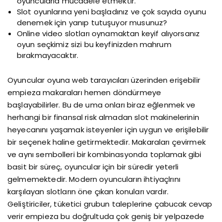
oyuncularla mücadele etmektir.
Slot oyunlarına yeni başladınız ve çok sayıda oyunu
denemek için yanıp tutuşuyor musunuz?
Online video slotları oynamaktan keyif alıyorsanız
oyun seçkimiz sizi bu keyfinizden mahrum
bırakmayacaktır.
Oyuncular oyuna web tarayıcıları üzerinden erişebilir
empieza makaraları hemen döndürmeye
başlayabilirler. Bu de uma onları biraz eğlenmek ve
herhangi bir finansal risk almadan slot makinelerinin
heyecanını yaşamak isteyenler için uygun ve erişilebilir
bir seçenek haline getirmektedir. Makaraları çevirmek
ve aynı sembolleri bir kombinasyonda toplamak gibi
basit bir süreç, oyuncular için bir süredir yeterli
gelmemektedir. Modern oyuncuların ihtiyaçlrını
karşılayan slotların öne çıkan konuları vardır.
Geliştiriciler, tüketici grubun taleplerine çabucak cevap
verir empieza bu doğrultuda çok geniş bir yelpazede