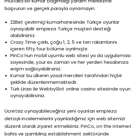
mutlaka bir kumar bağımlılığı yardım merkezine
başvurun ve gerçek parayla oynamayın.
22Bet çevirimiçi kumarhanesinde Türkçe oyunlar
oynayabilir empieza Türkçe müşteri desteği
alabilirsiniz.
Crazy Time çarkı, çoğu 1, 2, 5 ve ten rakamlarını
içeren fifty four bölüme ayrılmıştır.
PinCo’nun mobil uyumlu web sitesi ya da uygulaması
sayesinde, your ex zaman ve her yerden hesabınıza
erişim sağlayabilirsiniz.
Kumar bu ülkenin yasal mercileri tarafından hiçbir
şekilde düzenlenmemektedir.
Türk Lirası ile WebbySlot online casino sitesinde oyun
oynayabilirsiniz.
Ücretsiz oynayabileceğiniz yeni oyunları empieza
detaylı incelemelerini yayınladığımız için web sitemizi
düzenli olarak ziyaret etmelisiniz. PinCo, on the internet
bahis ve gambling establishment sektöründe