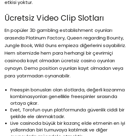
etkisi yoktur.
Ücretsiz Video Clip Slotları
En popüler 3D gambling establishment oyunları
arasında Platinum Factory, Queen regarding Bounty,
Jungle Book, Wild Guns empieza diğerlerini sayabiliriz.
Hem sitemizde hem para herhangi bir çevrimiçi
casinoda kayıt olmadan ücretsiz casino oyunları
oynayın. Demo position oyunları kayıt olmadan veya
para yatırmadan oynanabilir.
Freespin bonusları olan slotlarda, değerli kazanma
kombinasyonları genellikle freespinler sırasında
ortaya çıkar.
Evet, Torofun oyun platformunda güvenlik ciddi bir
şekilde ele alınmaktadır.
Live casinoda büyük bir kazanç elde etmenin en iyi
yollarından biri turnuvaya katılmak ve diğer