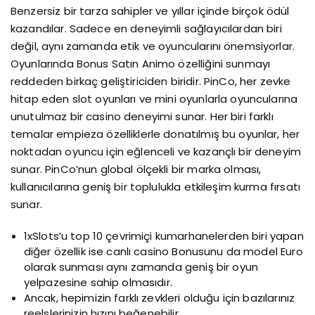
Benzersiz bir tarza sahipler ve yıllar içinde birçok ödül
kazandılar. Sadece en deneyimli sağlayıcılardan biri
değil, aynı zamanda etik ve oyuncularını önemsiyorlar.
Oyunlarında Bonus Satın Animo özelliğini sunmayı
reddeden birkaç geliştiriciden biridir. PinCo, her zevke
hitap eden slot oyunları ve mini oyunlarla oyuncularına
unutulmaz bir casino deneyimi sunar. Her biri farklı
temalar empieza özelliklerle donatılmış bu oyunlar, her
noktadan oyuncu için eğlenceli ve kazançlı bir deneyim
sunar. PinCo’nun global ölçekli bir marka olması,
kullanıcılarına geniş bir toplulukla etkileşim kurma fırsatı
sunar.
1xSlots’u top 10 çevrimiçi kumarhanelerden biri yapan
diğer özellik ise canlı casino Bonusunu da model Euro
olarak sunması aynı zamanda geniş bir oyun
yelpazesine sahip olmasıdır.
Ancak, hepimizin farklı zevkleri olduğu için bazılarınız
reelslerinizin hızını beğenebilir.