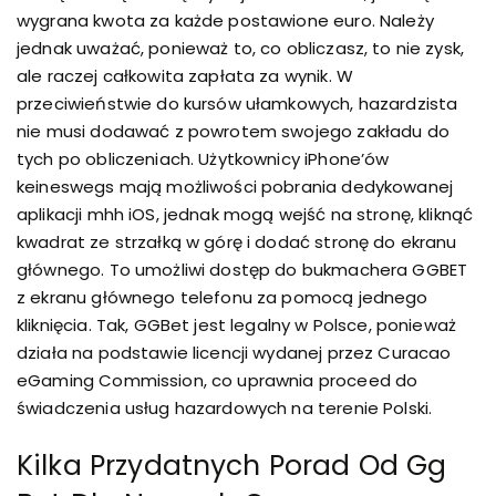
wygrana kwota za każde postawione euro. Należy
jednak uważać, ponieważ to, co obliczasz, to nie zysk,
ale raczej całkowita zapłata za wynik. W
przeciwieństwie do kursów ułamkowych, hazardzista
nie musi dodawać z powrotem swojego zakładu do
tych po obliczeniach. Użytkownicy iPhone’ów
keineswegs mają możliwości pobrania dedykowanej
aplikacji mhh iOS, jednak mogą wejść na stronę, kliknąć
kwadrat ze strzałką w górę i dodać stronę do ekranu
głównego. To umożliwi dostęp do bukmachera GGBET
z ekranu głównego telefonu za pomocą jednego
kliknięcia. Tak, GGBet jest legalny w Polsce, ponieważ
działa na podstawie licencji wydanej przez Curacao
eGaming Commission, co uprawnia proceed do
świadczenia usług hazardowych na terenie Polski.
Kilka Przydatnych Porad Od Gg