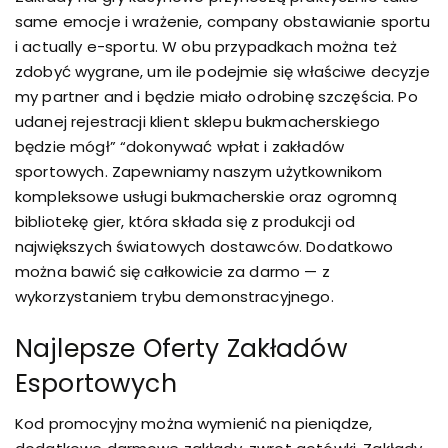
same emocje i wrażenie, company obstawianie sportu
i actually e-sportu. W obu przypadkach można też
zdobyć wygrane, um ile podejmie się właściwe decyzje
my partner and i będzie miało odrobinę szczęścia. Po
udanej rejestracji klient sklepu bukmacherskiego
będzie mógł” “dokonywać wpłat i zakładów
sportowych. Zapewniamy naszym użytkownikom
kompleksowe usługi bukmacherskie oraz ogromną
bibliotekę gier, która składa się z produkcji od
największych światowych dostawców. Dodatkowo
można bawić się całkowicie za darmo — z
wykorzystaniem trybu demonstracyjnego.
Najlepsze Oferty Zakładów
Esportowych
Kod promocyjny można wymienić na pieniądze,