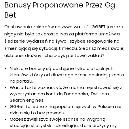
Bonusy Proponowane Przez Gg
Bet
Obstawianie zakładów na żywo watts” “GGBET jeszcze
nigdy nie było tak proste. Nasza platforma umożliwia
śledzenie wydarzeń na żywo i szybkie reagowanie na
zmieniającą się sytuację t meczu. Śledzisz mecz swojej
ulubionej drużyny i chciałbyś postawić zakład?
Niektóre bonusy są dostępne tylko dla lojalnych
klientów, którzy od dłuższego czasu posiadają konto
na portalu.
Warto także zaznaczyć, że można rejestrować się z
wykorzystaniem kont do Facebooka, Twittera,
Search engines.
GGBet to jedno z najpopularniejszych w Polsce i nie
dzieje się to bez powodu.
Możesz zwiększyć swoje szanse na wygraną
studiując statystyki i określając, które drużyny my