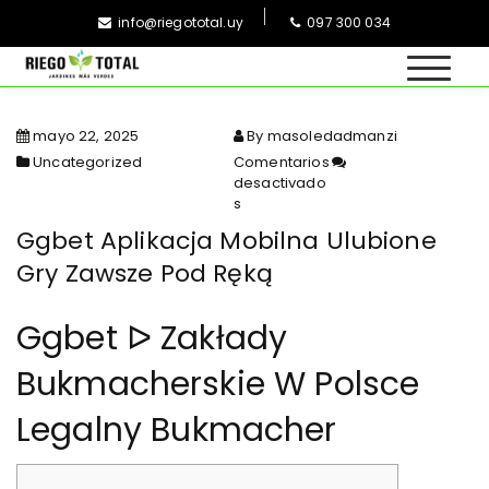
S
info@riegototal.uy
097 300 034
k
i
p
RiegoTotal
Jardines más verdes
t
o
mayo 22, 2025
By masoledadmanzi
c
Uncategorized
Comentarios
o
desactivado
n
s
en Ggbet Aplikacja Mobilna
t
Ggbet Aplikacja Mobilna Ulubione
Ulubione Gry Zawsze Pod Ręką
e
Gry Zawsze Pod Ręką
n
t
Ggbet ᐅ Zakłady
Bukmacherskie W Polsce
Legalny Bukmacher