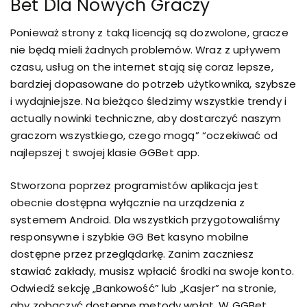
Bet Dla Nowych Graczy
Ponieważ strony z taką licencją są dozwolone, gracze
nie będą mieli żadnych problemów. Wraz z upływem
czasu, usług on the internet stają się coraz lepsze,
bardziej dopasowane do potrzeb użytkownika, szybsze
i wydajniejsze. Na bieżąco śledzimy wszystkie trendy i
actually nowinki techniczne, aby dostarczyć naszym
graczom wszystkiego, czego mogą” “oczekiwać od
najlepszej t swojej klasie GGBet app.
Stworzona poprzez programistów aplikacja jest
obecnie dostępna wyłącznie na urządzenia z
systemem Android. Dla wszystkich przygotowaliśmy
responsywne i szybkie GG Bet kasyno mobilne
dostępne przez przeglądarkę. Zanim zaczniesz
stawiać zakłady, musisz wpłacić środki na swoje konto.
Odwiedź sekcję „Bankowość” lub „Kasjer” na stronie,
aby zobaczyć dostępne metody wpłat. W GGBet