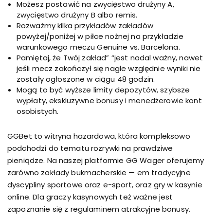
Możesz postawić na zwycięstwo drużyny A,
zwycięstwo drużyny B albo remis.
Rozważmy kilka przykładów zakładów
powyżej/poniżej w piłce nożnej na przykładzie
warunkowego meczu Genuine vs. Barcelona.
Pamiętaj, że Twój zakład” “jest nadal ważny, nawet
jeśli mecz zakończył się nagle względnie wyniki nie
zostały ogłoszone w ciągu 48 godzin.
Mogą to być wyższe limity depozytów, szybsze
wypłaty, ekskluzywne bonusy i menedżerowie kont
osobistych.
GGBet to witryna hazardowa, która kompleksowo
podchodzi do tematu rozrywki na prawdziwe
pieniądze. Na naszej platformie GG Wager oferujemy
zarówno zakłady bukmacherskie — em tradycyjne
dyscypliny sportowe oraz e-sport, oraz gry w kasynie
online. Dla graczy kasynowych też ważne jest
zapoznanie się z regulaminem atrakcyjne bonusy.