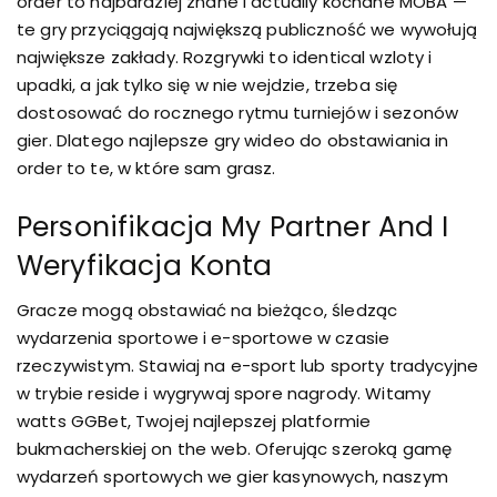
order to najbardziej znane i actually kochane MOBA —
te gry przyciągają największą publiczność we wywołują
największe zakłady. Rozgrywki to identical wzloty i
upadki, a jak tylko się w nie wejdzie, trzeba się
dostosować do rocznego rytmu turniejów i sezonów
gier. Dlatego najlepsze gry wideo do obstawiania in
order to te, w które sam grasz.
Personifikacja My Partner And I
Weryfikacja Konta
Gracze mogą obstawiać na bieżąco, śledząc
wydarzenia sportowe i e-sportowe w czasie
rzeczywistym. Stawiaj na e-sport lub sporty tradycyjne
w trybie reside i wygrywaj spore nagrody. Witamy
watts GGBet, Twojej najlepszej platformie
bukmacherskiej on the web. Oferując szeroką gamę
wydarzeń sportowych we gier kasynowych, naszym