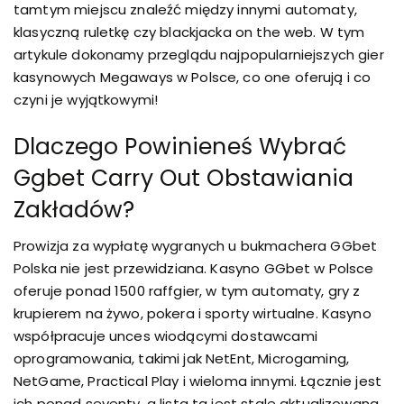
tamtym miejscu znaleźć między innymi automaty,
klasyczną ruletkę czy blackjacka on the web. W tym
artykule dokonamy przeglądu najpopularniejszych gier
kasynowych Megaways w Polsce, co one oferują i co
czyni je wyjątkowymi!
Dlaczego Powinieneś Wybrać
Ggbet Carry Out Obstawiania
Zakładów?
Prowizja za wypłatę wygranych u bukmachera GGbet
Polska nie jest przewidziana. Kasyno GGbet w Polsce
oferuje ponad 1500 raffgier, w tym automaty, gry z
krupierem na żywo, pokera i sporty wirtualne. Kasyno
współpracuje unces wiodącymi dostawcami
oprogramowania, takimi jak NetEnt, Microgaming,
NetGame, Practical Play i wieloma innymi. Łącznie jest
ich ponad seventy, a lista ta jest stale aktualizowana