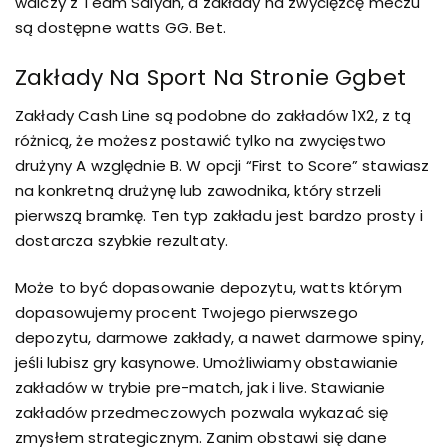
walczy z Team Saiyan, a zakłady na zwycięzcę meczu
są dostępne watts GG. Bet.
Zakłady Na Sport Na Stronie Ggbet
Zakłady Cash Line są podobne do zakładów 1X2, z tą
różnicą, że możesz postawić tylko na zwycięstwo
drużyny A względnie B. W opcji “First to Score” stawiasz
na konkretną drużynę lub zawodnika, który strzeli
pierwszą bramkę. Ten typ zakładu jest bardzo prosty i
dostarcza szybkie rezultaty.
Może to być dopasowanie depozytu, watts którym
dopasowujemy procent Twojego pierwszego
depozytu, darmowe zakłady, a nawet darmowe spiny,
jeśli lubisz gry kasynowe. Umożliwiamy obstawianie
zakładów w trybie pre-match, jak i live. Stawianie
zakładów przedmeczowych pozwala wykazać się
zmysłem strategicznym. Zanim obstawi się dane