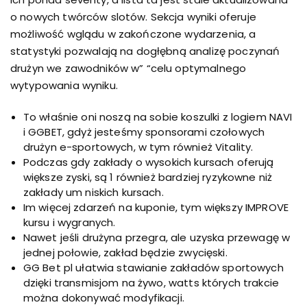
o nowych twórców slotów. Sekcja wyniki oferuje
możliwość wglądu w zakończone wydarzenia, a
statystyki pozwalają na dogłębną analizę poczynań
drużyn we zawodników w” “celu optymalnego
wytypowania wyniku.
To właśnie oni noszą na sobie koszulki z logiem NAVI
i GGBET, gdyż jesteśmy sponsorami czołowych
drużyn e-sportowych, w tym również Vitality.
Podczas gdy zakłady o wysokich kursach oferują
większe zyski, są 1 również bardziej ryzykowne niż
zakłady um niskich kursach.
Im więcej zdarzeń na kuponie, tym większy IMPROVE
kursu i wygranych.
Nawet jeśli drużyna przegra, ale uzyska przewagę w
jednej połowie, zakład będzie zwycięski.
GG Bet pl ułatwia stawianie zakładów sportowych
dzięki transmisjom na żywo, watts których trakcie
można dokonywać modyfikacji.