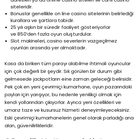
siteleridir.
Bonuslar genellikle on line casino sitelerinin belirlediği
kurallara ve şartlara tabidir.
25 yılı aşkın bir süredir faaliyet gösteriyorlar
ve 850’den fazla oyun oluşturdular.
Slot makineleri, casino severlerin vazgeçilmez
oyunları arasında yer almaktadır.
Kasa da biriken tüm parayı alabilme ihtimali oyuncular
için çok değerli bir şeydir. Sık görülen bir durum gibi
gelmesede jackpotların eine zaman geleceği belirsidir.
Pek çok en yeni çevrimiçi kumarhane, oyun pazarındaki
payları için yarışıyor, bu nedenle yenilikçi olmak için
kendi yollarından çıkıyorlar. Ayrıca yeni özellikleri ve
umarız taze ve kusursuz hizmeti deneyimleyeceksiniz.
Eski çevrimiçi kumarhanelerin genel olarak parladığı ana
alan, güvenilirlikleridir.