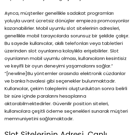
Ayrıca, müşteriler genellikle sadakat programları
yoluyla uvant ücretsiz dönüşler empieza promosyonlar
kazanabilirler. Mobil uyumlu slot sitelerinin adresleri,
genellikle mobil tarayıcılarda sorunsuz bir şekilde çalışır.
Bu sayede kullanıcılar, akıllı telefonları veya tabletleri
üzerinden slot oyunlarına kolaylıkla erişebilirler. Slot
oyunlarının mobil uyumlu olması, kullanıcıların kesintisiz
ve keyifli bir oyun deneyimi yaşamalarını sağlar.”
“[newline]Bu yöntemler arasında elektronik cüzdanlar
ve banka havalesi gibi seçenekler bulunmaktadır.
Kullanıcılar, çekim taleplerini oluşturduktan sonra belirli
bir süre içinde paralarını hesaplarına
aktarabilmektedirler. Güvenilir position siteleri,
kullanıcılara çeşitli ödeme seçenekleri sunarak müşteri
memnuniyetini sağlamaktadır.
Slot Sitelerinin Adresi, Canlı