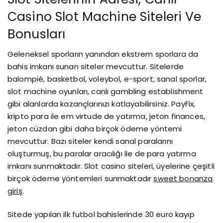
Casino Slot Machine Siteleri Ve
Bonusları
Geleneksel sporların yanından ekstrem sporlara da
bahis imkanı sunan siteler mevcuttur. Sitelerde
balompié, basketbol, voleybol, e-sport, sanal sporlar,
slot machine oyunları, canlı gambling establishment
gibi alanlarda kazançlarınızı katlayabilirsiniz. PayFix,
kripto para ile em virtude de yatırma, jeton finances,
jeton cüzdan gibi daha birçok ödeme yöntemi
mevcuttur. Bazı siteler kendi sanal paralarını
oluşturmuş, bu paralar aracılığı ile de para yatırma
imkanı sunmaktadır. Slot casino siteleri, üyelerine çeşitli
birçok ödeme yöntemleri sunmaktadır
sweet bonanza
giriş
.
Sitede yapılan ilk futbol bahislerinde 30 euro kayıp