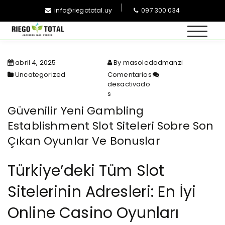
S
info@riegototal.uy
097 300 034
k
i
p
RiegoTotal
Jardines más verdes
t
o
abril 4, 2025
By masoledadmanzi
c
Uncategorized
Comentarios
o
desactivado
n
s
en Güvenilir Yeni Gambling
t
Güvenilir Yeni Gambling
Establishment Slot Siteleri Sobre
e
Son Çıkan Oyunlar Ve Bonuslar
Establishment Slot Siteleri Sobre Son
n
t
Çıkan Oyunlar Ve Bonuslar
Türkiye’deki Tüm Slot
Sitelerinin Adresleri: En İyi
Online Casino Oyunları