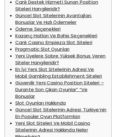
Canlı Destek Hizmeti Sunan Position
Siteleri Hangileridir?
Güncel Slot Sitelerinin Avantajları:
Bonuslar Ve Hızlı Ödemeler
Ödeme Seçenekleri
Kazanç Hatları Ve Bahis Seçenekleri
Canlı Casino Empieza Slot Siteleri
Pragmatic Slot Oyunları
Yeni Üyelere Sobre Yüksek Bonus Veren
Siteler Hangileridir?
En İyi Yeni Slot Sitelerinin Adresi Ve
Mobil Gambling Establishment Siteleri
Güvenilir Yeni Casino Position Siteleri –
Durante Son Çıkan Oyunlar” “Ve
Bonuslar
Slot Oyunları Hakkında
Güncel Slot Sitelerinin Adresi: Türkiye’nin
En Popüler Oyun Platformları
Yeni Slot Siteleri Ve Mobil Casino
Sitelerinin Adresi Hakkında Neler
Bilmeliyim?