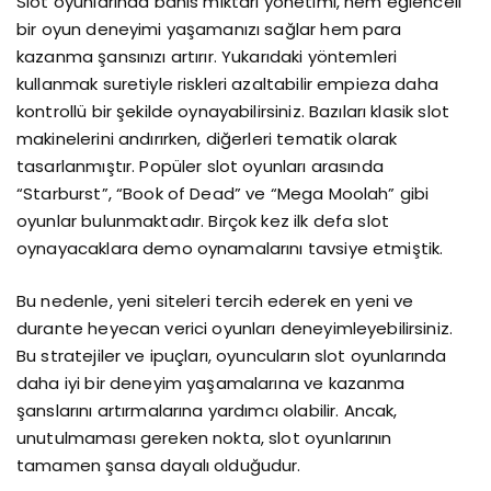
Slot oyunlarında bahis miktarı yönetimi, hem eğlenceli
bir oyun deneyimi yaşamanızı sağlar hem para
kazanma şansınızı artırır. Yukarıdaki yöntemleri
kullanmak suretiyle riskleri azaltabilir empieza daha
kontrollü bir şekilde oynayabilirsiniz. Bazıları klasik slot
makinelerini andırırken, diğerleri tematik olarak
tasarlanmıştır. Popüler slot oyunları arasında
“Starburst”, “Book of Dead” ve “Mega Moolah” gibi
oyunlar bulunmaktadır. Birçok kez ilk defa slot
oynayacaklara demo oynamalarını tavsiye etmiştik.
Bu nedenle, yeni siteleri tercih ederek en yeni ve
durante heyecan verici oyunları deneyimleyebilirsiniz.
Bu stratejiler ve ipuçları, oyuncuların slot oyunlarında
daha iyi bir deneyim yaşamalarına ve kazanma
şanslarını artırmalarına yardımcı olabilir. Ancak,
unutulmaması gereken nokta, slot oyunlarının
tamamen şansa dayalı olduğudur.