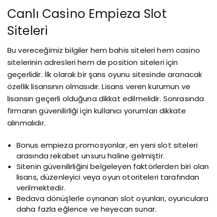
Canlı Casino Empieza Slot
Siteleri
Bu vereceğimiz bilgiler hem bahis siteleri hem casino
sitelerinin adresleri hem de position siteleri için
geçerlidir. İlk olarak bir şans oyunu sitesinde aranacak
özellik lisansının olmasıdır. Lisans veren kurumun ve
lisansın geçerli olduğuna dikkat edilmelidir. Sonrasında
firmanın güvenilirliği için kullanıcı yorumları dikkate
alınmalıdır.
Bonus empieza promosyonlar, en yeni slot siteleri
arasında rekabet unsuru haline gelmiştir.
Sitenin güvenilirliğini belgeleyen faktörlerden biri olan
lisans, düzenleyici veya oyun otoriteleri tarafından
verilmektedir.
Bedava dönüşlerle oynanan slot oyunları, oyunculara
daha fazla eğlence ve heyecan sunar.