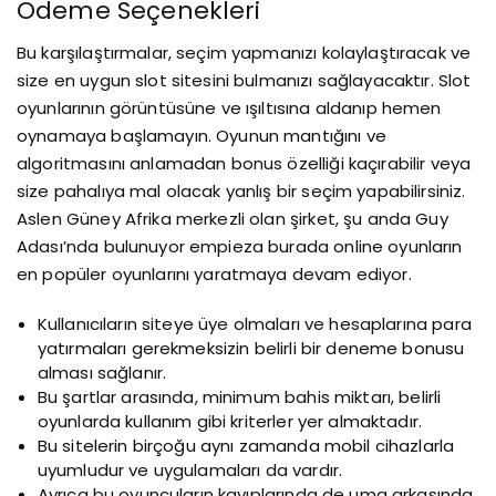
Ödeme Seçenekleri
Bu karşılaştırmalar, seçim yapmanızı kolaylaştıracak ve
size en uygun slot sitesini bulmanızı sağlayacaktır. Slot
oyunlarının görüntüsüne ve ışıltısına aldanıp hemen
oynamaya başlamayın. Oyunun mantığını ve
algoritmasını anlamadan bonus özelliği kaçırabilir veya
size pahalıya mal olacak yanlış bir seçim yapabilirsiniz.
Aslen Güney Afrika merkezli olan şirket, şu anda Guy
Adası’nda bulunuyor empieza burada online oyunların
en popüler oyunlarını yaratmaya devam ediyor.
Kullanıcıların siteye üye olmaları ve hesaplarına para
yatırmaları gerekmeksizin belirli bir deneme bonusu
alması sağlanır.
Bu şartlar arasında, minimum bahis miktarı, belirli
oyunlarda kullanım gibi kriterler yer almaktadır.
Bu sitelerin birçoğu aynı zamanda mobil cihazlarla
uyumludur ve uygulamaları da vardır.
Ayrıca bu oyuncuların kayıplarında de uma arkasında