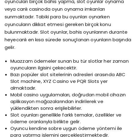
oyuncuları birçok bahis yapma, slot oyunlar oynama
veya canlı casinoda oyun oynama imkanları
sunmaktadır. Tabiki para bu oyunları oynarken
oyuncuların dikkat etmesi gereken birçok konu
bulunmaktadır. Slot oyunlar, bahis oyunlarının durante
heyecanlı en kısa sürede sonuçlanan oyunların başında
gelir.
Muazzam ödemeler sunan bu tür slotlar her zaman
oyuncuların ilgisini çekecektir.
Bazı popüler slot sitelerinin adresleri arasında ABC
Slot machine, XYZ Casino ve PQR Slots yer
almaktadır.
Mobil casino uygulamaları, doğrudan mobil cihazın
aplikasyon mağazalarından indirilerek ve
yüklendikten sonra erişilebilirler.
Slot oyunları genellikle farklı temalar, özellikler ve
ödeme oranlarıyla birlikte gelir.
Oyuncu kendine sobre uygun ödeme yöntemi ile
para yatırma işlemini gerçekleştirmektedir.