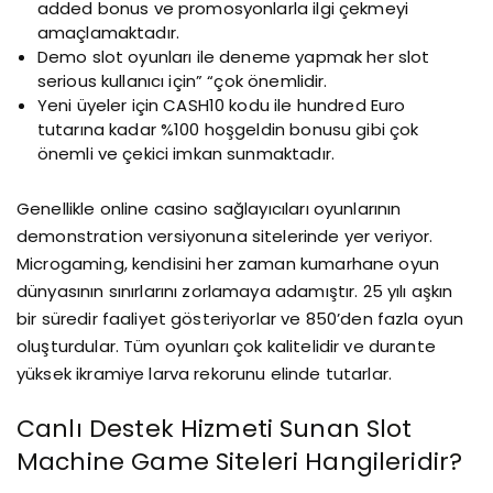
added bonus ve promosyonlarla ilgi çekmeyi
amaçlamaktadır.
Demo slot oyunları ile deneme yapmak her slot
serious kullanıcı için” “çok önemlidir.
Yeni üyeler için CASH10 kodu ile hundred Euro
tutarına kadar %100 hoşgeldin bonusu gibi çok
önemli ve çekici imkan sunmaktadır.
Genellikle online casino sağlayıcıları oyunlarının
demonstration versiyonuna sitelerinde yer veriyor.
Microgaming, kendisini her zaman kumarhane oyun
dünyasının sınırlarını zorlamaya adamıştır. 25 yılı aşkın
bir süredir faaliyet gösteriyorlar ve 850’den fazla oyun
oluşturdular. Tüm oyunları çok kalitelidir ve durante
yüksek ikramiye larva rekorunu elinde tutarlar.
Canlı Destek Hizmeti Sunan Slot
Machine Game Siteleri Hangileridir?