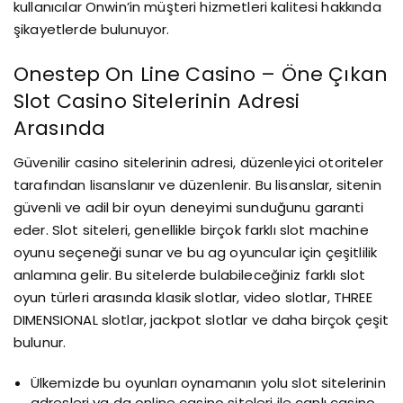
kullanıcılar Onwin’in müşteri hizmetleri kalitesi hakkında
şikayetlerde bulunuyor.
Onestep On Line Casino – Öne Çıkan
Slot Casino Sitelerinin Adresi
Arasında
Güvenilir casino sitelerinin adresi, düzenleyici otoriteler
tarafından lisanslanır ve düzenlenir. Bu lisanslar, sitenin
güvenli ve adil bir oyun deneyimi sunduğunu garanti
eder. Slot siteleri, genellikle birçok farklı slot machine
oyunu seçeneği sunar ve bu ag oyuncular için çeşitlilik
anlamına gelir. Bu sitelerde bulabileceğiniz farklı slot
oyun türleri arasında klasik slotlar, video slotlar, THREE
DIMENSIONAL slotlar, jackpot slotlar ve daha birçok çeşit
bulunur.
Ülkemizde bu oyunları oynamanın yolu slot sitelerinin
adresleri ya da online casino siteleri ile canlı casino