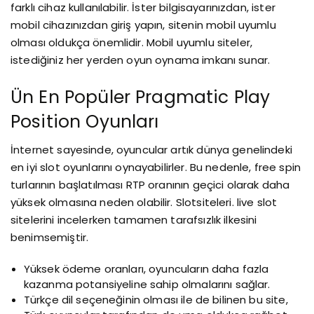
farklı cihaz kullanılabilir. İster bilgisayarınızdan, ister
mobil cihazınızdan giriş yapın, sitenin mobil uyumlu
olması oldukça önemlidir. Mobil uyumlu siteler,
istediğiniz her yerden oyun oynama imkanı sunar.
Ün En Popüler Pragmatic Play
Position Oyunları
İnternet sayesinde, oyuncular artık dünya genelindeki
en iyi slot oyunlarını oynayabilirler. Bu nedenle, free spin
turlarının başlatılması RTP oranının geçici olarak daha
yüksek olmasına neden olabilir. Slotsiteleri. live slot
sitelerini incelerken tamamen tarafsızlık ilkesini
benimsemiştir.
Yüksek ödeme oranları, oyuncuların daha fazla
kazanma potansiyeline sahip olmalarını sağlar.
Türkçe dil seçeneğinin olması ile de bilinen bu site,