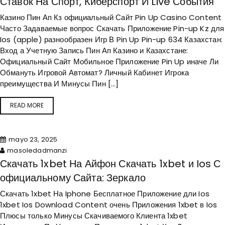
Ставок На Спорт, Киберспорт И Live События
Казино Пин Ап Кз официальный Сайт Pin Up Casino Content
Часто Задаваемые вопрос Скачать Приложение Pin-up Kz для
Ios (apple) разнообразен Игр В Pin Up Pin-up 634 Казахстан:
Вход а Учетную Запись Пин Ап Казино и Казахстане:
Официальный Сайт Мобильное Приложение Pin Up иначе Ли
Обмануть Игровой Автомат? Личный Кабинет Игрока
преимущества И Минусы Пин […]
READ MORE
mayo 23, 2025
masoledadmanzi
Скачать 1xbet На Айфон Скачать 1xbet и Ios С
официальному Сайта: Зеркало
Скачать 1xbet На Iphone Бесплатное Приложение дли Ios
1xbet Ios Download Content очень Приложения 1xbet в Ios
Плюсы только Минусы Скачиваемого Клиента 1xbet