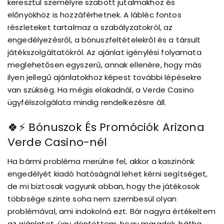
keresztül személyre szabott jutalmakhoz és
előnyökhöz is hozzáférhetnek. A lábléc fontos
részleteket tartalmaz a szabályzatokról, az
engedélyezésről, a bónuszfeltételekről és a társult
játékszolgáltatókról. Az ajánlat igénylési folyamata
meglehetősen egyszerű, annak ellenére, hogy más
ilyen jellegű ajánlatokhoz képest további lépésekre
van szükség. Ha mégis elakadnál, a Verde Casino
ügyfélszolgálata mindig rendelkezésre áll.
🍀⚡️ Bónuszok És Promóciók Arizona
Verde Casino-nél
Ha bármi probléma merülne fel, akkor a kaszinónk
engedélyét kiadó hatóságnál lehet kérni segítséget,
de mi biztosak vagyunk abban, hogy the játékosok
többsége szinte soha nem szembesül olyan
problémával, ami indokolná ezt. Bár nagyra értékeltem
az ajánlatot, úgy döntöttem, hogy maradok, hátha