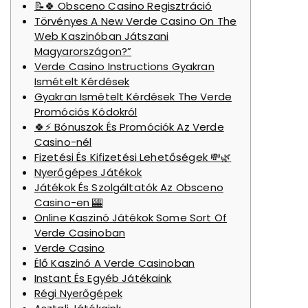
📝🍀 Obsceno Casino Regisztráció
Törvényes A New Verde Casino On The
Web Kaszinóban Játszani
Magyarországon?”
Verde Casino Instructions Gyakran
Ismételt Kérdések
Gyakran Ismételt Kérdések The Verde
Promóciós Kódokról
🍀⚡️ Bónuszok És Promóciók Az Verde
Casino-nél
Fizetési És Kifizetési Lehetőségek 💸🌿
Nyerőgépes Játékok
Játékok És Szolgáltatók Az Obsceno
Casino-en 🎰
Online Kaszinó Játékok Some Sort Of
Verde Casinoban
Verde Casino
Élő Kaszinó A Verde Casinoban
Instant És Egyéb Játékaink
Régi Nyerőgépek