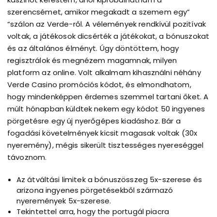
szerencsémet, amikor megakadt a szemem egy”
“szálon az Verde-ről. A vélemények rendkívül pozitívak
voltak, a játékosok dicsérték a játékokat, a bónuszokat
és az általános élményt. Úgy döntöttem, hogy
regisztrálok és megnézem magamnak, milyen
platform az online. Volt alkalmam kihasználni néhány
Verde Casino promóciós kódot, és elmondhatom,
hogy mindenképpen érdemes szemmel tartani őket. A
múlt hónapban küldtek nekem egy kódot 50 ingyenes
pörgetésre egy új nyerőgépes kiadáshoz. Bár a
fogadási követelmények kicsit magasak voltak (30x
nyeremény), mégis sikerült tisztességes nyereséggel
távoznom.
Az átváltási limitek a bónuszösszeg 5x-szerese és
arizona ingyenes pörgetésekből származó
nyeremények 5x-szerese.
Tekintettel arra, hogy the portugál piacra