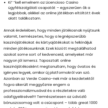
Ki” “kell emelnem az Licencioso Casino
ügyfélszolgálati csapatát – egyszerűen ők a
legjobbak, akikkel az online játékban eltöltött évek
alatt találkoztam.
Annak érdekében, hogy minden játékosnak nyújtsunk
valamit, természetes, hogy a legnépszerűbb
kaszinójátékokat és kártyajátékokat is felkínáljuk
minden játékosunknak. Ezek között megtalálhatod
azokat some sort of kedvenceid, amelyeket már
nagyon jól ismersz. Tapasztalt online
kaszinójátékosként megtanultam, hogy óvatos és
igényes legyek, amikor új platformokról van szó.
Azonban az Verde Casino-nek már a kezdetektől
fogva sikerült meggyőznie engem a
professzionalizmusával és a részletekre való
odafigyelésével!!! Természetesen az üdvözlő
bónuszcsomag volt a csúcspont – több great 1000