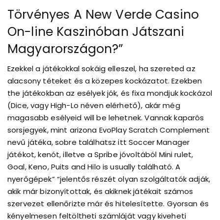
Törvényes A New Verde Casino
On-line Kaszinóban Játszani
Magyarországon?”
Ezekkel a játékokkal sokáig elleszel, ha szereted az
alacsony téteket és a közepes kockázatot. Ezekben
the játékokban az esélyek jók, és fixa mondjuk kockázol
(Dice, vagy High-Lo néven elérhető), akár még
magasabb esélyeid will be lehetnek. Vannak kaparós
sorsjegyek, mint arizona EvoPlay Scratch Complement
nevű játéka, sobre találhatsz itt Soccer Manager
játékot, kenót, illetve a Spribe jóvoltából Mini rulet,
Goal, Keno, Puits and Hilo is usually található. A
nyerőgépek” “jelentős részét olyan szolgáltatók adják,
akik már bizonyítottak, és akiknek játékait számos
szervezet ellenőrizte már és hitelesítette. Gyorsan és
kényelmesen feltöltheti számláját vagy kiveheti