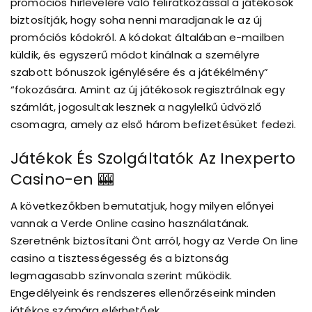
promóciós hírlevelére való feliratkozással a játékosok
biztosítják, hogy soha nenni maradjanak le az új
promóciós kódokról. A kódokat általában e-mailben
küldik, és egyszerű módot kínálnak a személyre
szabott bónuszok igénylésére és a játékélmény”
“fokozására. Amint az új játékosok regisztrálnak egy
számlát, jogosultak lesznek a nagylelkű üdvözlő
csomagra, amely az első három befizetésüket fedezi.
Játékok És Szolgáltatók Az Inexperto
Casino-en 🎰
A következőkben bemutatjuk, hogy milyen előnyei
vannak a Verde Online casino használatának.
Szeretnénk biztosítani Önt arról, hogy az Verde On line
casino a tisztességesség és a biztonság
legmagasabb színvonala szerint működik.
Engedélyeink és rendszeres ellenőrzéseink minden
játékos számára elérhetőek.