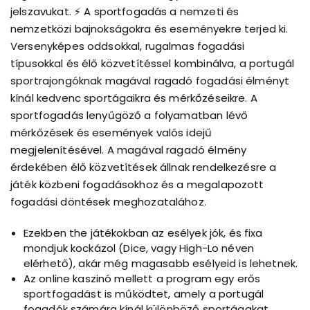
jelszavukat. ⚡️ A sportfogadás a nemzeti és
nemzetközi bajnokságokra és eseményekre terjed ki.
Versenyképes oddsokkal, rugalmas fogadási
típusokkal és élő közvetítéssel kombinálva, a portugál
sportrajongóknak magával ragadó fogadási élményt
kínál kedvenc sportágaikra és mérkőzéseikre. A
sportfogadás lenyűgöző a folyamatban lévő
mérkőzések és események valós idejű
megjelenítésével. A magával ragadó élmény
érdekében élő közvetítések állnak rendelkezésre a
játék közbeni fogadásokhoz és a megalapozott
fogadási döntések meghozatalához.
Ezekben the játékokban az esélyek jók, és fixa
mondjuk kockázol (Dice, vagy High-Lo néven
elérhető), akár még magasabb esélyeid is lehetnek.
Az online kaszinó mellett a program egy erős
sportfogadást is működtet, amely a portugál
fogadók számára kínál különböző sportágakat,