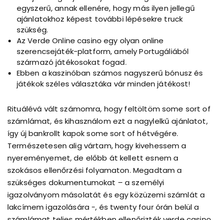
egyszerű, annak ellenére, hogy más ilyen jellegű
ajánlatokhoz képest további lépésekre truck
szükség.
Az Verde Online casino egy olyan online
szerencsejáték-platform, amely Portugáliából
származó játékosokat fogad.
Ebben a kaszinóban számos nagyszerű bónusz és
játékok széles választáka vár minden játékost!
Rituálévá vált számomra, hogy feltöltöm some sort of
számlámat, és kihasználom ezt a nagylelkű ajánlatot,
így új bankrollt kapok some sort of hétvégére.
Természetesen alig vártam, hogy kivehessem a
nyereményemet, de előbb át kellett esnem a
szokásos ellenőrzési folyamaton. Megadtam a
szükséges dokumentumokat – a személyi
igazolványom másolatát és egy közüzemi számlát a
lakcímem igazolására -, és twenty four órán belül a
számlámat teljes mértékben ellenőrizték
verde casino