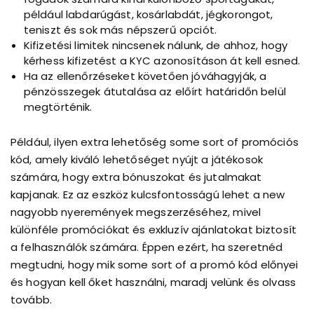
például labdarúgást, kosárlabdát, jégkorongot,
teniszt és sok más népszerű opciót.
Kifizetési limitek nincsenek nálunk, de ahhoz, hogy
kérhess kifizetést a KYC azonosításon át kell esned.
Ha az ellenőrzéseket követően jóváhagyják, a
pénzösszegek átutalása az előírt határidőn belül
megtörténik.
Például, ilyen extra lehetőség some sort of promóciós
kód, amely kiváló lehetőséget nyújt a játékosok
számára, hogy extra bónuszokat és jutalmakat
kapjanak. Ez az eszköz kulcsfontosságú lehet a new
nagyobb nyeremények megszerzéséhez, mivel
különféle promóciókat és exkluzív ajánlatokat biztosít
a felhasználók számára. Éppen ezért, ha szeretnéd
megtudni, hogy mik some sort of a promó kód előnyei
és hogyan kell őket használni, maradj velünk és olvass
tovább.