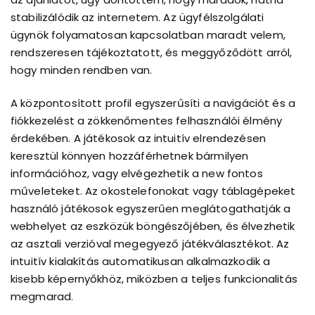
stabilizálódik az internetem. Az ügyfélszolgálati
ügynök folyamatosan kapcsolatban maradt velem,
rendszeresen tájékoztatott, és meggyőződött arról,
hogy minden rendben van.
A központosított profil egyszerűsíti a navigációt és a
fiókkezelést a zökkenőmentes felhasználói élmény
érdekében. A játékosok az intuitív elrendezésen
keresztül könnyen hozzáférhetnek bármilyen
információhoz, vagy elvégezhetik a new fontos
műveleteket. Az okostelefonokat vagy táblagépeket
használó játékosok egyszerűen meglátogathatják a
webhelyet az eszközük böngészőjében, és élvezhetik
az asztali verzióval megegyező játékválasztékot. Az
intuitív kialakítás automatikusan alkalmazkodik a
kisebb képernyőkhöz, miközben a teljes funkcionalitás
megmarad.