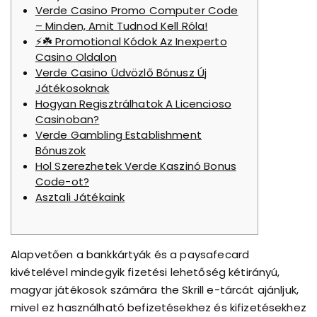
Verde Casino Promo Computer Code
– Minden, Amit Tudnod Kell Róla!
⚡️☘️ Promotional Kódok Az Inexperto
Casino Oldalon
Verde Casino Üdvözlő Bónusz Új
Játékosoknak
Hogyan Regisztrálhatok A Licencioso
Casinoban?
Verde Gambling Establishment
Bónuszok
Hol Szerezhetek Verde Kaszinó Bonus
Code-ot?
Asztali Játékaink
Alapvetően a bankkártyák és a paysafecard
kivételével mindegyik fizetési lehetőség kétirányú,
magyar játékosok számára the Skrill e-tárcát ajánljuk,
mivel ez használható befizetésekhez és kifizetésekhez