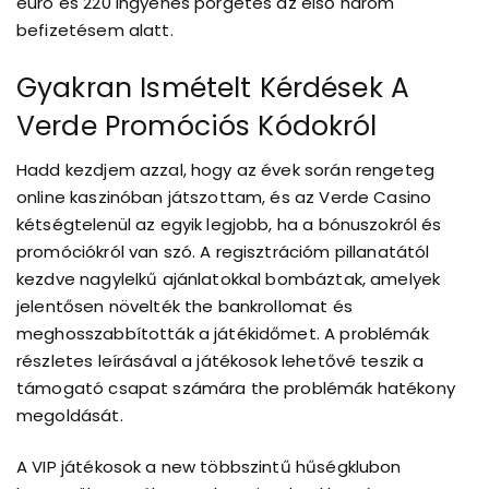
euró és 220 ingyenes pörgetés az első három
befizetésem alatt.
Gyakran Ismételt Kérdések A
Verde Promóciós Kódokról
Hadd kezdjem azzal, hogy az évek során rengeteg
online kaszinóban játszottam, és az Verde Casino
kétségtelenül az egyik legjobb, ha a bónuszokról és
promóciókról van szó. A regisztrációm pillanatától
kezdve nagylelkű ajánlatokkal bombáztak, amelyek
jelentősen növelték the bankrollomat és
meghosszabbították a játékidőmet. A problémák
részletes leírásával a játékosok lehetővé teszik a
támogató csapat számára the problémák hatékony
megoldását.
A VIP játékosok a new többszintű hűségklubon