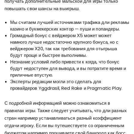
получать дополнительные мальской для игры только
повышать свои шансы на выигрыш.
Мы считаем лучшей источниками трафика дли рекламы
казино и букмекерских контор — пуши и попандеры.
Громадный бонус с вейджером Х5 может может
намного лучше недостаточно крупного бонуса, но с
вейджером Х20, так как требования для отыгрыша
будут проще и быстрее выполнимы.
Незнание условий либо привести к когда, что бонус
будут недоступен для вывода, и вы потратите время и
приличные впустую.
Эксперты редакции могли это сделать для
провайдеров Yggdrasil, Red Rake и Pragmatic Play.
С подробной информацией можно ознакомиться в
правилах игры. Также следует учитывать, что дли разных
стран например устанавливаться разный коэффициент
отдачи игроку. Если вы путешествуете со ограниченным
бюджетом например прошиваете свой банкролл как босс,