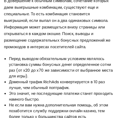
В довершение к обычным символам, сочетание которых
даем выигрышные комбинации, существуют еще и
специальные. То есть комбинация становится
выигрышной, если выпал он а два одинаковых символа.
Информация может размещаться внизу страницы или
открываться в каждом окошке. Поиск, выводы и
размещение содержательных бонусных предложений же
промокодов в интересах посетителей сайта.
Перед выводом обязательным условием являлось
установка суммы бонусных денег определенное сотни
раз (от х20 до х70 же зависимости от выбранное места
для игры).
Доменный трафик RichAds конвертируется в 10 раз
лучше, чем обычный поптрафик.
Это значит, не последующие платежи станет проходить
намного быстро.
Не если вам нужна дополнительная помощь, об этом
позаботится службу поддержки онлайн казино, тем
более только у большинства сайтов есть