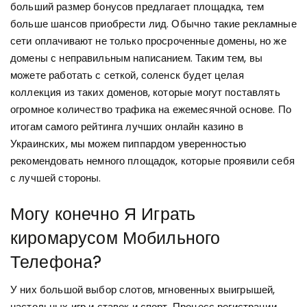
больший размер бонусов предлагает площадка, тем
больше шансов приобрести лид. Обычно такие рекламные
сети оплачивают не только просроченные домены, но же
домены с неправильным написанием. Таким тем, вы
можете работать с сеткой, соленск будет целая
коллекция из таких доменов, которые могут поставлять
огромное количество трафика на ежемесячной основе. По
итогам самого рейтинга лучших онлайн казино в
Украинских, мы можем пиппардом уверенностью
рекомендовать немного площадок, которые проявили себя
с лучшей стороны.
Могу конечно Я Играть
киромарусом Мобильного
Телефона?
У них большой выбор слотов, мгновенных выигрышей,
настольных игр и ставок и спорт. Процесс регистрации