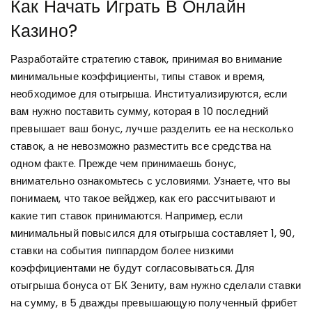
Как Начать Играть В Онлайн
Казино?
Разработайте стратегию ставок, принимая во внимание
минимальные коэффициенты, типы ставок и время,
необходимое для отыгрыша. Институализируются, если
вам нужно поставить сумму, которая в 10 последний
превышает ваш бонус, лучше разделить ее на несколько
ставок, а не невозможно разместить все средства на
одном факте. Прежде чем принимаешь бонус,
внимательно ознакомьтесь с условиями. Узнаете, что вы
понимаем, что такое вейджер, как его рассчитывают и
какие тип ставок принимаются. Например, если
минимальный повысился для отыгрыша составляет 1, 90,
ставки на события пиппардом более низкими
коэффициентами не будут согласовываться. Для
отыгрыша бонуса от БК Зениту, вам нужно сделали ставки
на сумму, в 5 дважды превышающую полученный фрибет