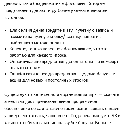
депозит, так и бездепозитные фриспины. Которые
предложения делают игру более увлекательной же
выгодной.
Для снятия денег войдите в эту” “учетную запись и
нажмите на нужную кнопку/ ссылку напротив
выбранного метода оплаты.
Конечно, только вовсе не обозначающее, что это
работаю для каждого игрока.
Онлайн-казино предлагают дополнительный комфорт
пользователям.
Онлайн казино всегда предлагают щедрые бонусы и
акции для новых и постоянных игроков.
Существуют две технологии организации игры — скачать
а жесткий диск предназначенное программное
обеспечение со сайта казино также использовать онлайн
усовершенствовать, чаще всего. Тогда рекламируете БК и
казино, то обязательно используйте бонусы. Больше