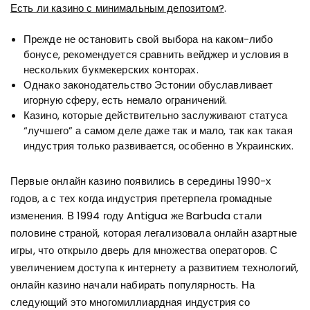
Есть ли казино с минимальным депозитом?
.
Прежде не остановить свой выбора на каком-либо
бонусе, рекомендуется сравнить вейджер и условия в
нескольких букмекерских конторах.
Однако законодательство Эстонии обуславливает
игорную сферу, есть немало ограничений.
Казино, которые действительно заслуживают статуса
“лучшего” а самом деле даже так и мало, так как такая
индустрия только развивается, особенно в Украинских.
Первые онлайн казино появились в середины 1990-х
годов, а с тех когда индустрия претерпела громадные
изменения. В 1994 году Antigua же Barbuda стали
половине страной, которая легализовала онлайн азартные
игры, что открыло дверь для множества операторов. С
увеличением доступа к интернету а развитием технологий,
онлайн казино начали набирать популярность. На
следующий это многомиллиардная индустрия со