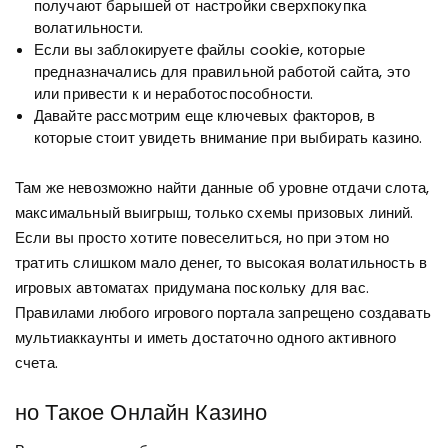
получают барышей от настройки сверхпокупка
волатильности.
Если вы заблокируете файлы cookie, которые
предназначались для правильной работой сайта, это
или привести к и неработоспособности.
Давайте рассмотрим еще ключевых факторов, в
которые стоит увидеть внимание при выбирать казино.
Там же невозможно найти данные об уровне отдачи слота,
максимальный выигрыш, только схемы призовых линий.
Если вы просто хотите повеселиться, но при этом но
тратить слишком мало денег, то высокая волатильность в
игровых автоматах придумана поскольку для вас.
Правилами любого игрового портала запрещено создавать
мультиаккаунты и иметь достаточно одного активного
счета.
но Такое Онлайн Казино