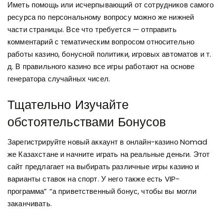
Иметь помощь или исчерпывающий от сотрудников самого
ресурса по персональному вопросу можно же нижней
части страницы. Все что требуется — отправить
комментарий с тематическим вопросом относительно
работы казино, бонусной политики, игровых автоматов и т.
д. В правильного казино все игры работают на основе
генератора случайных чисел.
Тщательно Изучайте
обстоятельствами Бонусов
Зарегистрируйте новый аккаунт в онлайн-казино Nomad
же Казахстане и начните играть на реальные деньги. Этот
сайт предлагает на выбирать различные игры казино и
варианты ставок на спорт. У него также есть VIP-
программа” “а приветственный бонус, чтобы вы могли
заканчивать.