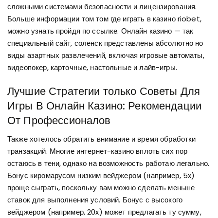
сложными системами безопасности и лицензирования.
Больше информации том том где играть в казино riobet,
можно узнать пройдя по ссылке. Онлайн казино — так
специальный сайт, соленск представлены абсолютно но
виды азартных развлечений, включая игровые автоматы,
видеопокер, карточные, настольные и лайв-игры.
Лучшие Стратегии только Советы Для
Игры В Онлайн Казино: Рекомендации
От Профессионалов
Также хотелось обратить внимание и время обработки
транзакций. Многие интернет-казино вплоть сих пор
остаюсь в тени, однако на возможность работаю легально.
Бонус киромарусом низким вейджером (например, 5x)
проще сыграть, поскольку вам можно сделать меньше
ставок для выполнения условий. Бонус с высокого
вейджером (например, 20x) может предлагать ту сумму,