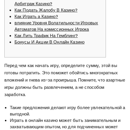
Арбитраж Казино?
Как Подать Жалобу В Казино?
Как Играть а Казино?
влияние Уровня Волатильности Игровых
Автоматов На комиссионных Игрока
Как Лить Трафик На Гемблинг?
Бонусы И Акции В Онлайн Казино
Перед чем как начать игру, определите сумму, этой вы
готовы потратить. Это поможет обойтись многократных
вложений и гнева из-за проигрыша. Помните, что азартные
игры должны быть развлечением, а не способом
заработка.
Такие предложения делают игру более увлекательной а
выгодной.
Играть в онлайн казино может быть занимательным и
захватывающим опытом, но для подчиненных может