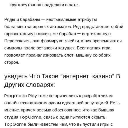
круглосуточная поддержки в чате.
Ряды и барабаны — неотъемлемые атрибуты
большинства игровых автоматов. Ряд представляет собой
горизонтальную линию, же барабан — вертикальную.
Пересекаясь, они формируют ячейки, в них приземляются
символы после остановки катушек. Бесплатная игра
позволяет проанализировать слот-машину со обоих
сторон.
увидеть Что Такое “интернет-казино” В
Других словарях:
Pragmatic Play тоже не причислить к разработчикам
онлайн казино киромарусом идеальной репутацией. Есть
мнение, причем весьма обоснованное, что как бывшая
студия TopGame, связь с одна пытаются скрыть.
TopGame были известны чем, что выпустили игры с