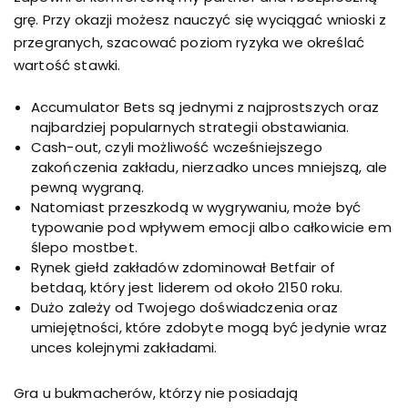
grę. Przy okazji możesz nauczyć się wyciągać wnioski z
przegranych, szacować poziom ryzyka we określać
wartość stawki.
Accumulator Bets są jednymi z najprostszych oraz
najbardziej popularnych strategii obstawiania.
Cash-out, czyli możliwość wcześniejszego
zakończenia zakładu, nierzadko unces mniejszą, ale
pewną wygraną.
Natomiast przeszkodą w wygrywaniu, może być
typowanie pod wpływem emocji albo całkowicie em
ślepo mostbet.
Rynek giełd zakładów zdominował Betfair of
betdaq, który jest liderem od około 2150 roku.
Dużo zależy od Twojego doświadczenia oraz
umiejętności, które zdobyte mogą być jedynie wraz
unces kolejnymi zakładami.
Gra u bukmacherów, którzy nie posiadają