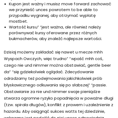
Kupon jest ważny i musisz move forward zachować
we przynieść unces powrotem to be able to
przypadku wygranej, aby otrzymać wypłatę
mostbet.
Wartość kursu” “jest ważna, ale również należy
porównywać kursy oferowane przez różnych
bukmacherów, aby znaleźć najlepsze wartości.
Dzisiaj możemy zakładać się nawet u mecze mhh
Wyspach Owczych, więc trudno” “wpaść mhh coś,
czego nie und nimmer można obstawiać, gentle beer
da” “się gdziekolwiek oglądać. Zdecydowanie
odradzamy też podejmowania jakichkolwiek prób
błyskawicznego odkuwania się po słabszej” “passie.
Obstawianie za nie und nimmer swoje pieniądze
stwarza ogromne ryzyko popadnięcia w poważne długi
(tzw. spirala długów), konflikt z prawem i uzależnienie z
hazardu. Aby osiągnąć sukces watts tej dziedzinie,
wskazane jest podejść do niej unces odpowiednią