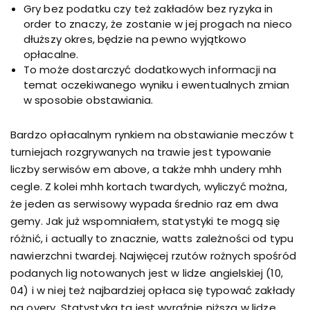
Gry bez podatku czy też zakładów bez ryzyka in
order to znaczy, że zostanie w jej progach na nieco
dłuższy okres, będzie na pewno wyjątkowo
opłacalne.
To może dostarczyć dodatkowych informacji na
temat oczekiwanego wyniku i ewentualnych zmian
w sposobie obstawiania.
Bardzo opłacalnym rynkiem na obstawianie meczów t
turniejach rozgrywanych na trawie jest typowanie
liczby serwisów em above, a także mhh undery mhh
cegle. Z kolei mhh kortach twardych, wyliczyć można,
że jeden as serwisowy wypada średnio raz em dwa
gemy. Jak już wspomniałem, statystyki te mogą się
różnić, i actually to znacznie, watts zależności od typu
nawierzchni twardej. Najwięcej rzutów rożnych spośród
podanych lig notowanych jest w lidze angielskiej (10,
04) i w niej też najbardziej opłaca się typować zakłady
na overy. Statystyka ta jest wyraźnie niższa w lidze