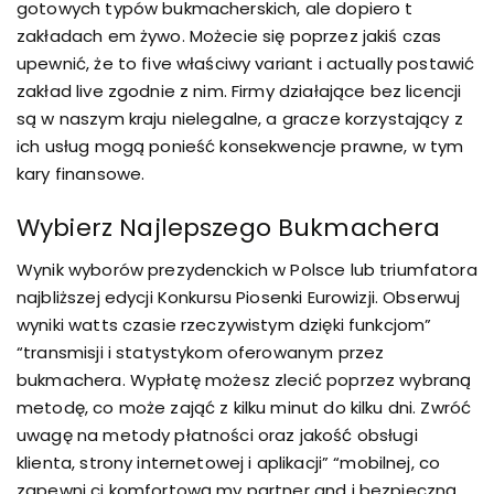
gotowych typów bukmacherskich, ale dopiero t
zakładach em żywo. Możecie się poprzez jakiś czas
upewnić, że to five właściwy variant i actually postawić
zakład live zgodnie z nim. Firmy działające bez licencji
są w naszym kraju nielegalne, a gracze korzystający z
ich usług mogą ponieść konsekwencje prawne, w tym
kary finansowe.
Wybierz Najlepszego Bukmachera
Wynik wyborów prezydenckich w Polsce lub triumfatora
najbliższej edycji Konkursu Piosenki Eurowizji. Obserwuj
wyniki watts czasie rzeczywistym dzięki funkcjom”
“transmisji i statystykom oferowanym przez
bukmachera. Wypłatę możesz zlecić poprzez wybraną
metodę, co może zająć z kilku minut do kilku dni. Zwróć
uwagę na metody płatności oraz jakość obsługi
klienta, strony internetowej i aplikacji” “mobilnej, co
zapewni ci komfortową my partner and i bezpieczną