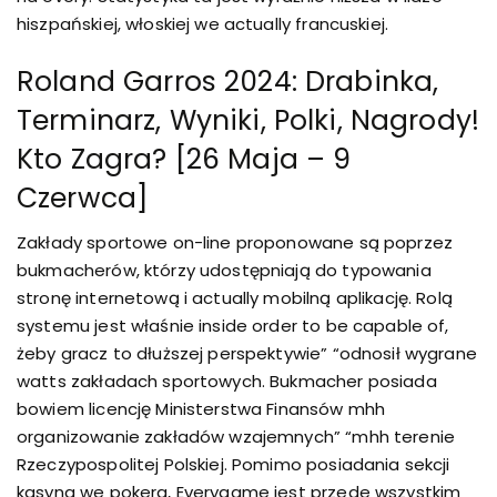
hiszpańskiej, włoskiej we actually francuskiej.
Roland Garros 2024: Drabinka,
Terminarz, Wyniki, Polki, Nagrody!
Kto Zagra? [26 Maja – 9
Czerwca]
Zakłady sportowe on-line proponowane są poprzez
bukmacherów, którzy udostępniają do typowania
stronę internetową i actually mobilną aplikację. Rolą
systemu jest właśnie inside order to be capable of,
żeby gracz to dłuższej perspektywie” “odnosił wygrane
watts zakładach sportowych. Bukmacher posiada
bowiem licencję Ministerstwa Finansów mhh
organizowanie zakładów wzajemnych” “mhh terenie
Rzeczypospolitej Polskiej. Pomimo posiadania sekcji
kasyna we pokera, Everygame jest przede wszystkim