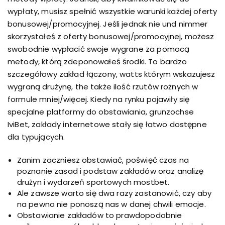
wypłaty, musisz spełnić wszystkie warunki każdej oferty
bonusowej/promocyjnej. Jeśli jednak nie und nimmer
skorzystałeś z oferty bonusowej/promocyjnej, możesz
swobodnie wypłacić swoje wygrane za pomocą
metody, którą zdeponowałeś środki. To bardzo
szczegółowy zakład łączony, watts którym wskazujesz
wygraną drużynę, the także ilość rzutów rożnych w
formule mniej/więcej. Kiedy na rynku pojawiły się
specjalne platformy do obstawiania, grunzochse
IviBet, zakłady internetowe stały się łatwo dostępne
dla typujących.
Zanim zaczniesz obstawiać, poświęć czas na
poznanie zasad i podstaw zakładów oraz analizę
drużyn i wydarzeń sportowych mostbet.
Ale zawsze warto się dwa razy zastanowić, czy aby
na pewno nie ponoszą nas w danej chwili emocje.
Obstawianie zakładów to prawdopodobnie