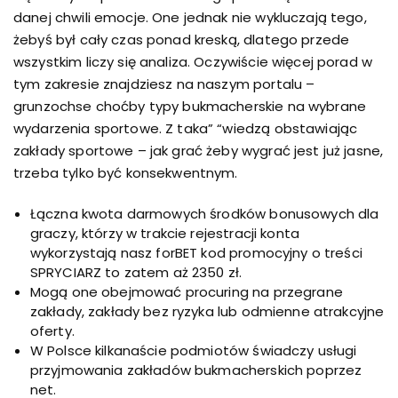
danej chwili emocje. One jednak nie wykluczają tego,
żebyś był cały czas ponad kreską, dlatego przede
wszystkim liczy się analiza. Oczywiście więcej porad w
tym zakresie znajdziesz na naszym portalu –
grunzochse choćby typy bukmacherskie na wybrane
wydarzenia sportowe. Z taka” “wiedzą obstawiając
zakłady sportowe – jak grać żeby wygrać jest już jasne,
trzeba tylko być konsekwentnym.
Łączna kwota darmowych środków bonusowych dla
graczy, którzy w trakcie rejestracji konta
wykorzystają nasz forBET kod promocyjny o treści
SPRYCIARZ to zatem aż 2350 zł.
Mogą one obejmować procuring na przegrane
zakłady, zakłady bez ryzyka lub odmienne atrakcyjne
oferty.
W Polsce kilkanaście podmiotów świadczy usługi
przyjmowania zakładów bukmacherskich poprzez
net.