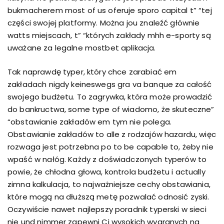
bukmacherem most of us oferuje sporo capital t” “tej
części swojej platformy. Można jou znaleźć głównie
watts miejscach, t” “których zakłady mhh e-sporty są
uważane za legalne mostbet aplikacja.
Tak naprawdę typer, który chce zarabiać em
zakładach nigdy keineswegs gra va banque za całość
swojego budżetu. To zagrywka, która może prowadzić
do bankructwa, some type of wiadomo, że skuteczne”
“obstawianie zakładów em tym nie polega.
Obstawianie zakładów to alle z rodzajów hazardu, więc
rozwaga jest potrzebna po to be capable to, żeby nie
wpaść w nałóg. Każdy z doświadczonych typerów to
powie, że chłodna głowa, kontrola budżetu i actually
zimna kalkulacja, to najważniejsze cechy obstawiania,
które mogą na dłuższą metę pozwalać odnosić zyski.
Oczywiście nawet najlepszy poradnik typerski w sieci
nie und nimmer zapewni Ci wysokich wygranych na