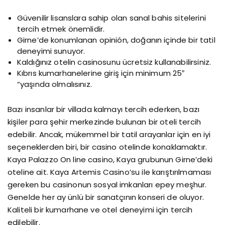
Güvenilir lisanslara sahip olan sanal bahis sitelerini
tercih etmek önemlidir.
Girne’de konumlanan opinión, doğanın içinde bir tatil
deneyimi sunuyor.
Kaldığınız otelin casinosunu ücretsiz kullanabilirsiniz.
Kıbrıs kumarhanelerine giriş için minimum 25″
“yaşında olmalısınız.
Bazı insanlar bir villada kalmayı tercih ederken, bazı
kişiler para şehir merkezinde bulunan bir oteli tercih
edebilir. Ancak, mükemmel bir tatil arayanlar için en iyi
seçeneklerden biri, bir casino otelinde konaklamaktır.
Kaya Palazzo On line casino, Kaya grubunun Girne’deki
oteline ait. Kaya Artemis Casino’su ile karıştırılmaması
gereken bu casinonun sosyal imkanları epey meşhur.
Genelde her ay ünlü bir sanatçının konseri de oluyor.
Kaliteli bir kumarhane ve otel deneyimi için tercih
edilebilir.