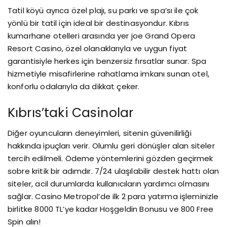
Tatil köyü ayrıca özel plajı, su parkı ve spa’sı ile çok
yönlü bir tatil için ideal bir destinasyondur. Kıbrıs
kumarhane otelleri arasında yer joe Grand Opera
Resort Casino, özel olanaklarıyla ve uygun fiyat
garantisiyle herkes için benzersiz fırsatlar sunar. Spa
hizmetiyle misafirlerine rahatlama imkanı sunan otel,
konforlu odalarıyla da dikkat çeker.
Kıbrıs’taki Casinolar
Diğer oyuncuların deneyimleri, sitenin güvenilirliği
hakkında ipuçları verir. Olumlu geri dönüşler alan siteler
tercih edilmeli. Ödeme yöntemlerini gözden geçirmek
sobre kritik bir adımdır. 7/24 ulaşılabilir destek hattı olan
siteler, acil durumlarda kullanıcıların yardımcı olmasını
sağlar. Casino Metropol’de ilk 2 para yatırma işleminizle
birlitke 8000 TL’ye kadar Hoşgeldin Bonusu ve 800 Free
Spin alın!