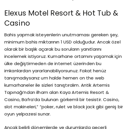
Elexus Motel Resort & Hot Tub &
Casino
Bahis yapmak isteyenlerin unutmaması gereken şey,
minimum bahis miktarının 1 USD olduğudur. Ancak özel
olarak bir başlık açarak bu soruların yanıtlarını
incelemek istiyoruz. Kumarhane ortamını yaşamak için
ülke değiştirmeden de internet üzerinden bu
imkanlardan yararlanabiliyorsunuz. Fakat henüz
tanışmadıysanız um halde hemen on the web
kumarhaneler ile sizleri tanıştıralım. Antik Artemis
Tapınağı’ndan ilham alan Kaya Artemis Resort &
Casino, Bafra’da bulunan görkemli bir tesistir. Casino,
slot makineleri,” “poker, rulet ve black jack gibi geniş bir
oyun yelpazesi sunar.
Ancak belirli dönemlerde ve durumlarda geçerli