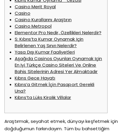
Kıbrıs Kumar Oynama” “cezası
Casino Merit Royal
Casino
Casino Kurallarını Araştırın
Casino Metropol
Elementor Pro Nedir, Özellikleri Nelerdir?
S: Kıbrıs’ta Kumar Oynamak Için
Belirlenen Yaş Sınırı Nelerdir?
Yasa Dışı Kumar Faaliyetleri
Aşağıda Casinos Oyunları Oynamak Için
En Iyi Türkçe Casino Siteleri Ve Online
Bahis Sitelerinin Adresi Yer Almaktadır
Kıbrıs Gece Hayatı
Kıbrıs’a Gitmek İçin Pasaport Gerekli
Una?
Kıbrıs’ta Lüks Kiralık Villalar
Araştırmak, seyahat etmek, dünyayı keşfetmek için
doğduğumun farkındayım. Tüm bu bahsettiğim