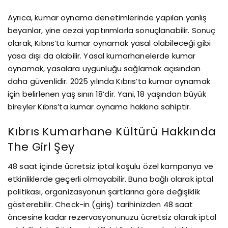
Ayrıca, kumar oynama denetimlerinde yapılan yanlış
beyanlar, yine cezai yaptırımlarla sonuçlanabilir. Sonuç
olarak, Kıbrıs’ta kumar oynamak yasal olabileceği gibi
yasa dışı da olabilir. Yasal kumarhanelerde kumar
oynamak, yasalara uygunluğu sağlamak açısından
daha güvenlidir. 2025 yılında Kıbrıs’ta kumar oynamak
için belirlenen yaş sınırı 18’dir. Yani, 18 yaşından büyük
bireyler Kıbrıs’ta kumar oynama hakkına sahiptir.
Kıbrıs Kumarhane Kültürü Hakkında
The Girl Şey
48 saat içinde ücretsiz iptal koşulu özel kampanya ve
etkinliklerde geçerli olmayabilir. Buna bağlı olarak iptal
politikası, organizasyonun şartlarına göre değişiklik
gösterebilir. Check-in (giriş) tarihinizden 48 saat
öncesine kadar rezervasyonunuzu ücretsiz olarak iptal