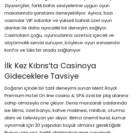
Ziyaretçiler, farklı bahis seviyelerine uygun oyun
masalarında şanslarını deneyebiliyor. Ayrıca, bazı
casinolar VIP salonlar ve yüksek bahisli özel oyun
alanları ile daha ayrıcalıklı bir deneyim sağlıyor.
Casinoların çoğu, oyuncularına ücretsiz içecek ve
atıştırmalık servisi sunuyor, böylece oyun esnasında
konfor ve lüks bir arada sağlanıyor.
İlk Kez Kıbrıs’ta Casinoya
Gideceklere Tavsiye
Doğanın içinde bir tatil deneyimi sunan Merit Royal
Premium Hotel On line casino & SPA özel bir plaj alanına
sahip olmasıyla öne çıkıyor. Deniz manzaralı odalarında
ise klima, özel banyo, kahve makinesi, minibar, oturma
alanı ve televizyon yer alıyor. Birinci önemli kural, kumar
oynamak için 20 yaşından büyük olmanız gerektiğidir.
Bunun yanı sıra, belirli alanlarda kumar oynamak