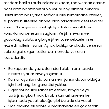
modern harika Lords Palace’a kadar, the woman casino
benzersiz bir atmosfer ve üst düzey hizmet sunarak
unutulmaz bir ziyaret sağlar. Kıbrıs kumarhane otelleri,
e-posta bültenine abone olan misafirlere özel teklifler
sunar. Bu sayede avantajlı fiyatlarla ayrıcalıklı bir
konaklama deneyimi sağlanır. Yeşil, mevsim ve
gavurdağ salatası gibi çeşitler taze sebzelerin en
lezzetli hallerini sunar. Ayrıca balıkçı, avokado ve sezar
salata gibi özgün tatlar da menüde yer alan
lezzetlerdir.
Bu kapsamda yaz aylarında talebin artmasıyla
birlikte fiyatlar zirveye çıkabilir.
Kumar oyunlarında tamamen şansa dayalı olduğu
için herhangi bir garantisi yoktur.
Diğer oyuncuları rahatsız etmek, kavga veya
tartışma çıkartmak, bırakın kumarhaneleri her
işletmede yasak olduğu gibi burada da yasak.
Slot makineleri sobre kumarhanede en çok tercih