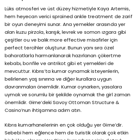
Lüks atmosferi ve üst düzey hizmetiyle Kaya Artemis,
hem heyecan verici sprained ankle treatment de zarif
bir oyun deneyimi sunar. Ana yemekler arasında yer
alan kuzu pirzola, karışık, levrek ve somon ızgara gibi
çeşitler ou ve balık more effective misafirler için
perfect tercihler oluşturur. Bunun yanı sıra özel
baharatlarla harmanlanarak hazırlanan çökertme
kebabı, bonfile ve antrikot gibi et yemekleri de
mevcuttur. Kıbrıs’ta kumar oynamak isteyenlerin,
belirlenen yaş sınırına ve diğer kurallara uygun
davranmaları önemlidir. Kumar oynarken, yasalara
uymak ve sorumlu bir şekilde oynamak the girl zaman
önemlidir. Girne’deki Savoy Ottoman Structure &
Casino’nun ihtişamına adım atın.
Kıbrıs kumarhanelerinin en çok olduğu yer Girne’dir.
Sebebi hem eğlence hem de turistik olarak çok etkin