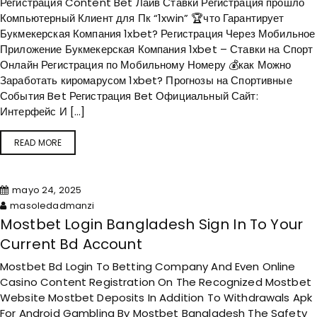
Регистрация Content Bet Лайв Ставки Регистрация прошло
Компьютерный Клиент для Пк “1xwin” 🏆что Гарантирует
Букмекерская Компания 1xbet? Регистрация Через Мобильное
Приложение Букмекерская Компания 1xbet – Ставки на Спорт
Онлайн Регистрация по Мобильному Номеру 💰как Можно
Заработать киромарусом 1xbet? Прогнозы на Спортивные
События Bet Регистрация Bet Официальный Сайт:
Интерфейс И […]
READ MORE
mayo 24, 2025
masoledadmanzi
Mostbet Login Bangladesh Sign In To Your
Current Bd Account
Mostbet Bd Login To Betting Company And Even Online
Casino Content Registration On The Recognized Mostbet
Website Mostbet Deposits In Addition To Withdrawals Apk
For Android Gambling By Mostbet Bangladesh The Safety