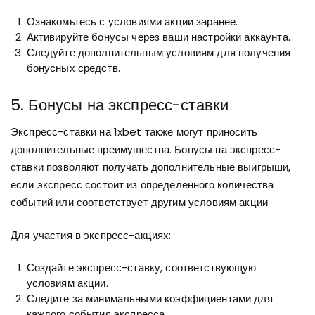
Ознакомьтесь с условиями акции заранее.
Активируйте бонусы через ваши настройки аккаунта.
Следуйте дополнительным условиям для получения
бонусных средств.
5. Бонусы на экспресс-ставки
Экспресс-ставки на 1xbet также могут приносить
дополнительные преимущества. Бонусы на экспресс-
ставки позволяют получать дополнительные выигрыши,
если экспресс состоит из определенного количества
событий или соответствует другим условиям акции.
Для участия в экспресс-акциях:
Создайте экспресс-ставку, соответствующую
условиям акции.
Следите за минимальными коэффициентами для
каждого события экспресса.