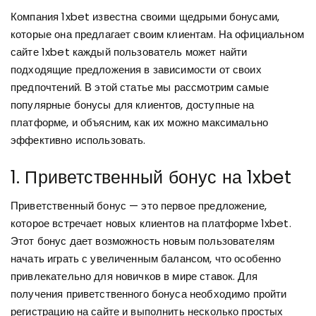
Компания 1xbet известна своими щедрыми бонусами,
которые она предлагает своим клиентам. На официальном
сайте 1xbet каждый пользователь может найти
подходящие предложения в зависимости от своих
предпочтений. В этой статье мы рассмотрим самые
популярные бонусы для клиентов, доступные на
платформе, и объясним, как их можно максимально
эффективно использовать.
1. Приветственный бонус на 1xbet
Приветственный бонус — это первое предложение,
которое встречает новых клиентов на платформе 1xbet.
Этот бонус дает возможность новым пользователям
начать играть с увеличенным балансом, что особенно
привлекательно для новичков в мире ставок. Для
получения приветственного бонуса необходимо пройти
регистрацию на сайте и выполнить несколько простых