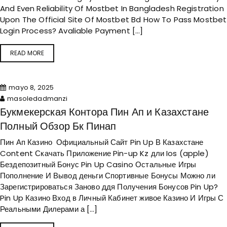
And Even Reliability Of Mostbet In Bangladesh Registration
Upon The Official Site Of Mostbet Bd How To Pass Mostbet
Login Process? Avaliable Payment […]
READ MORE
mayo 8, 2025
masoledadmanzi
Букмекерская Контора Пин Ап и Казахстане
Полный Обзор Бк Пинап
Пин Ап Казино ️ Официальный Сайт Pin Up В Казахстане
Content Скачать Приложение Pin-up Kz дли Ios (apple)
Бездепозитный Бонус Pin Up Casino Остальные Игры
Пополнение И Вывод деньги Спортивные Бонусы Можно ли
Зарегистрироваться Заново ддя Получения Бонусов Pin Up?
Pin Up Казино Вход в Личный Кабинет живое Казино И Игры С
Реальными Дилерами а […]