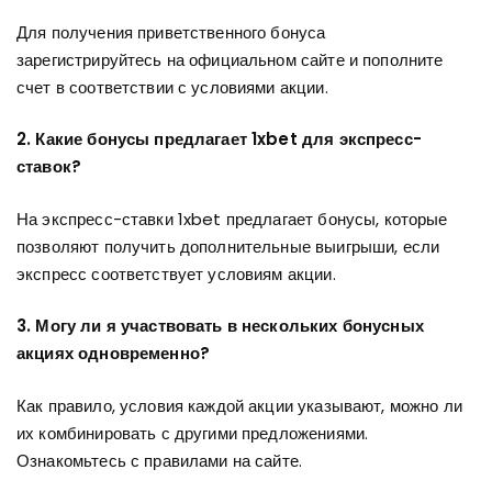
Для получения приветственного бонуса
зарегистрируйтесь на официальном сайте и пополните
счет в соответствии с условиями акции.
2. Какие бонусы предлагает 1xbet для экспресс-
ставок?
На экспресс-ставки 1xbet предлагает бонусы, которые
позволяют получить дополнительные выигрыши, если
экспресс соответствует условиям акции.
3. Могу ли я участвовать в нескольких бонусных
акциях одновременно?
Как правило, условия каждой акции указывают, можно ли
их комбинировать с другими предложениями.
Ознакомьтесь с правилами на сайте.