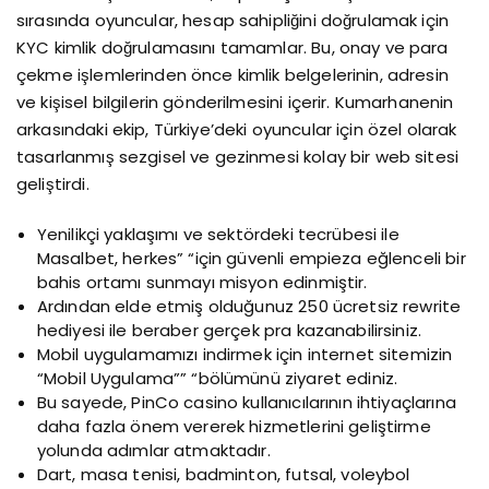
sırasında oyuncular, hesap sahipliğini doğrulamak için
KYC kimlik doğrulamasını tamamlar. Bu, onay ve para
çekme işlemlerinden önce kimlik belgelerinin, adresin
ve kişisel bilgilerin gönderilmesini içerir. Kumarhanenin
arkasındaki ekip, Türkiye’deki oyuncular için özel olarak
tasarlanmış sezgisel ve gezinmesi kolay bir web sitesi
geliştirdi.
Yenilikçi yaklaşımı ve sektördeki tecrübesi ile
Masalbet, herkes” “için güvenli empieza eğlenceli bir
bahis ortamı sunmayı misyon edinmiştir.
Ardından elde etmiş olduğunuz 250 ücretsiz rewrite
hediyesi ile beraber gerçek pra kazanabilirsiniz.
Mobil uygulamamızı indirmek için internet sitemizin
“Mobil Uygulama”” “bölümünü ziyaret ediniz.
Bu sayede, PinCo casino kullanıcılarının ihtiyaçlarına
daha fazla önem vererek hizmetlerini geliştirme
yolunda adımlar atmaktadır.
Dart, masa tenisi, badminton, futsal, voleybol