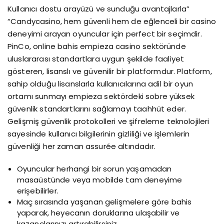
Kullanıcı dostu arayüzü ve sunduğu avantajlarla”
“Candycasino, hem güvenli hem de eğlenceli bir casino
deneyimi arayan oyuncular için perfect bir seçimdir.
PinCo, online bahis empieza casino sektöründe
uluslararası standartlara uygun şekilde faaliyet
gösteren, lisanslı ve güvenilir bir platformdur. Platform,
sahip olduğu lisanslarla kullanıcılarına adil bir oyun
ortamı sunmayı empieza sektördeki sobre yüksek
güvenlik standartlarını sağlamayı taahhüt eder.
Gelişmiş güvenlik protokolleri ve şifreleme teknolojileri
sayesinde kullanıcı bilgilerinin gizliliği ve işlemlerin
güvenliği her zaman assurée altındadır.
Oyuncular herhangi bir sorun yaşamadan
masaüstünde veya mobilde tam deneyime
erişebilirler.
Maç sırasında yaşanan gelişmelere göre bahis
yaparak, heyecanın doruklarına ulaşabilir ve
kazançlarınızı artırabilirsiniz.