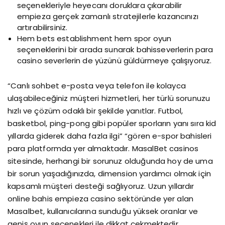
seçenekleriyle heyecanı doruklara çıkarabilir
empieza gerçek zamanlı stratejilerle kazancınızı
artırabilirsiniz.
Hem bets establishment hem spor oyun
seçeneklerini bir arada sunarak bahisseverlerin para
casino severlerin de yüzünü güldürmeye çalışıyoruz.
“Canlı sohbet e-posta veya telefon ile kolayca
ulaşabileceğiniz müşteri hizmetleri, her türlü sorunuzu
hızlı ve çözüm odaklı bir şekilde yanıtlar. Futbol,
basketbol, ping-pong gibi popüler sporların yanı sıra kid
yıllarda giderek daha fazla ilgi” “gören e-spor bahisleri
para platformda yer almaktadır. MasalBet casinos
sitesinde, herhangi bir sorunuz olduğunda hoy de uma
bir sorun yaşadığınızda, dimension yardımcı olmak için
kapsamlı müşteri desteği sağlıyoruz. Uzun yıllardır
online bahis empieza casino sektöründe yer alan
Masalbet, kullanıcılarına sunduğu yüksek oranlar ve
geniş oyun seçenekleri ile dikkat çekmektedir.