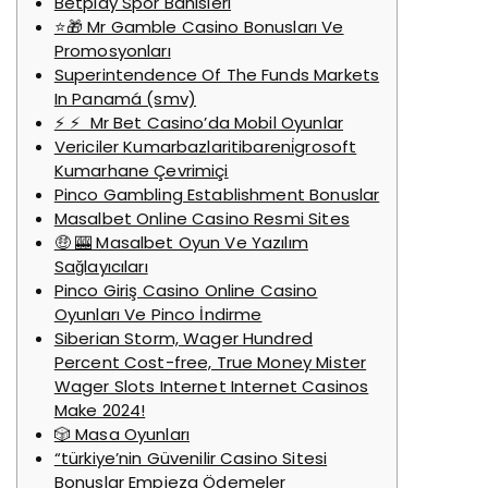
Betplay Spor Bahisleri
⭐️🎁 Mr Gamble Casino Bonusları Ve
Promosyonları
Superintendence Of The Funds Markets
In Panamá (smv)
⚡ ⚡ ️ Mr Bet Casino’da Mobil Oyunlar
Vericiler Kumarbazlaritibareni̇grosoft
Kumarhane Çevrimiçi
Pinco Gambling Establishment Bonuslar
Masalbet Online Casino Resmi Sites
🤑 🎰 Masalbet Oyun Ve Yazılım
Sağlayıcıları
Pinco Giriş Casino Online Casino
Oyunları Ve Pinco İndirme
Siberian Storm, Wager Hundred
Percent Cost-free, True Money Mister
Wager Slots Internet Internet Casinos
Make 2024!
🎲 Masa Oyunları
“türkiye’nin Güvenilir Casino Sitesi
Bonuslar Empieza Ödemeler