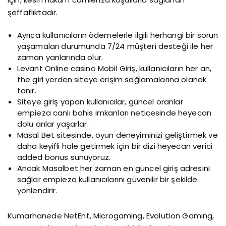
şeffaflıktadır.
Ayrıca kullanıcıların ödemelerle ilgili herhangi bir sorun
yaşamaları durumunda 7/24 müşteri desteği ile her
zaman yanlarında olur.
Levant Online casino Mobil Giriş, kullanıcıların her an,
the girl yerden siteye erişim sağlamalarına olanak
tanır.
Siteye giriş yapan kullanıcılar, güncel oranlar
empieza canlı bahis imkanları neticesinde heyecan
dolu anlar yaşarlar.
Masal Bet sitesinde, oyun deneyiminizi geliştirmek ve
daha keyifli hale getirmek için bir dizi heyecan verici
added bonus sunuyoruz.
Ancak Masalbet her zaman en güncel giriş adresini
sağlar empieza kullanıcılarını güvenilir bir şekilde
yönlendirir.
Kumarhanede NetEnt, Microgaming, Evolution Gaming,