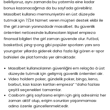
belirliyoruz, aynı zamanda bu yatırımla eine kadar
bonus kazanacağımızı da bu sayfada görebiliriz.
Masalbet kullanıcı memnuniyetini en üst düzeyde
tutmak için 7/24 hizmet veren müşteri destek ekibi ile
the girl zaman yanınızdadır masalbet. Bu güvenlik
önlemleri neticesinde kullanıcıların kişisel empieza
finansal bilgileri the girl zaman güvende olur. Futbol,
basketbol, ping-pong gibi popüler sporların yanı sıra
youngster yıllarda giderek daha fazla ilgi gören e-spor
bahisleri de platformda yer almaktadır.
Masalbet kullanıcılarının güvenliğini em relação à üst
düzeyde tutmak için gelişmiş güvenlik önlemleri alır.
Video holdem poker, gündelik poker, bingo, keno,
barbut, kazı kazan kartları empieza” “daha fazlası
çeşitli seçenekleri tamamlar.
Casibom giriş sayfasına erişim için giriş adresimiz her
zaman aktif olup, erişim sorunları yaşanmaması
adına özenle güncellenmektedir.