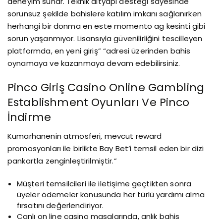
deneyim sunar. Teknik altyapı desteği sayesinde
sorunsuz şekilde bahislere katılım imkanı sağlanırken
herhangi bir donma en este momento ag kesinti gibi
sorun yaşanmıyor. Lisansıyla güvenilirliğini tescilleyen
platformda, en yeni giriş” “adresi üzerinden bahis
oynamaya ve kazanmaya devam edebilirsiniz.
Pinco Giriş Casino Online Gambling
Establishment Oyunları Ve Pinco
İndirme
Kumarhanenin atmosferi, mevcut reward
promosyonları ile birlikte Bay Bet’i temsil eden bir dizi
pankartla zenginleştirilmiştir.”
Müşteri temsilcileri ile iletişime geçtikten sonra
üyeler ödemeler konusunda her türlü yardımı alma
fırsatını değerlendiriyor.
Canlı on line casino masalarında, anlık bahis