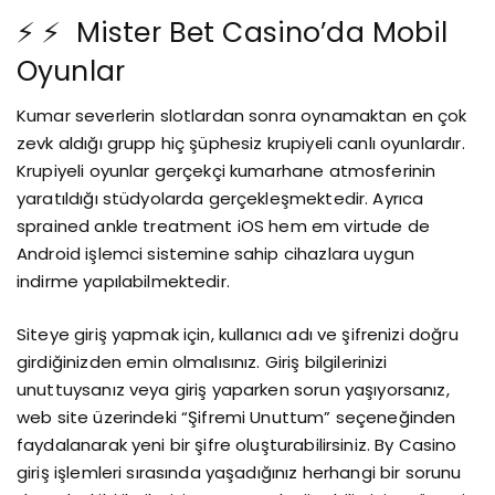
⚡ ⚡ ️ Mister Bet Casino’da Mobil
Oyunlar
Kumar severlerin slotlardan sonra oynamaktan en çok
zevk aldığı grupp hiç şüphesiz krupiyeli canlı oyunlardır.
Krupiyeli oyunlar gerçekçi kumarhane atmosferinin
yaratıldığı stüdyolarda gerçekleşmektedir. Ayrıca
sprained ankle treatment iOS hem em virtude de
Android işlemci sistemine sahip cihazlara uygun
indirme yapılabilmektedir.
Siteye giriş yapmak için, kullanıcı adı ve şifrenizi doğru
girdiğinizden emin olmalısınız. Giriş bilgilerinizi
unuttuysanız veya giriş yaparken sorun yaşıyorsanız,
web site üzerindeki “Şifremi Unuttum” seçeneğinden
faydalanarak yeni bir şifre oluşturabilirsiniz. By Casino
giriş işlemleri sırasında yaşadığınız herhangi bir sorunu