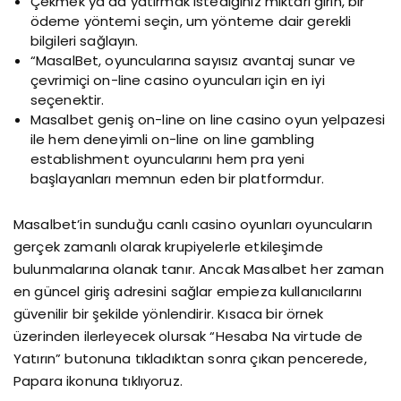
Çekmek ya da yatırmak istediğiniz miktarı girin, bir
ödeme yöntemi seçin, um yönteme dair gerekli
bilgileri sağlayın.
“MasalBet, oyuncularına sayısız avantaj sunar ve
çevrimiçi on-line casino oyuncuları için en iyi
seçenektir.
Masalbet geniş on-line on line casino oyun yelpazesi
ile hem deneyimli on-line on line gambling
establishment oyuncularını hem pra yeni
başlayanları memnun eden bir platformdur.
Masalbet’in sunduğu canlı casino oyunları oyuncuların
gerçek zamanlı olarak krupiyelerle etkileşimde
bulunmalarına olanak tanır. Ancak Masalbet her zaman
en güncel giriş adresini sağlar empieza kullanıcılarını
güvenilir bir şekilde yönlendirir. Kısaca bir örnek
üzerinden ilerleyecek olursak “Hesaba Na virtude de
Yatırın” butonuna tıkladıktan sonra çıkan pencerede,
Papara ikonuna tıklıyoruz.