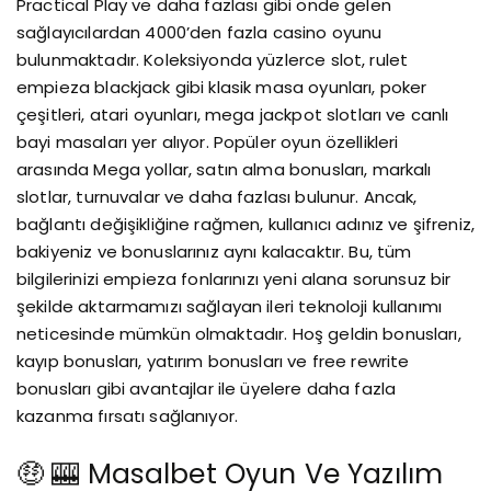
Practical Play ve daha fazlası gibi önde gelen
sağlayıcılardan 4000’den fazla casino oyunu
bulunmaktadır. Koleksiyonda yüzlerce slot, rulet
empieza blackjack gibi klasik masa oyunları, poker
çeşitleri, atari oyunları, mega jackpot slotları ve canlı
bayi masaları yer alıyor. Popüler oyun özellikleri
arasında Mega yollar, satın alma bonusları, markalı
slotlar, turnuvalar ve daha fazlası bulunur. Ancak,
bağlantı değişikliğine rağmen, kullanıcı adınız ve şifreniz,
bakiyeniz ve bonuslarınız aynı kalacaktır. Bu, tüm
bilgilerinizi empieza fonlarınızı yeni alana sorunsuz bir
şekilde aktarmamızı sağlayan ileri teknoloji kullanımı
neticesinde mümkün olmaktadır. Hoş geldin bonusları,
kayıp bonusları, yatırım bonusları ve free rewrite
bonusları gibi avantajlar ile üyelere daha fazla
kazanma fırsatı sağlanıyor.
🤑 🎰 Masalbet Oyun Ve Yazılım