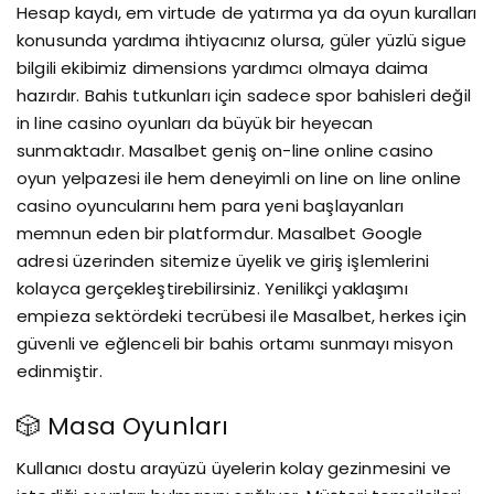
Hesap kaydı, em virtude de yatırma ya da oyun kuralları
konusunda yardıma ihtiyacınız olursa, güler yüzlü sigue
bilgili ekibimiz dimensions yardımcı olmaya daima
hazırdır. Bahis tutkunları için sadece spor bahisleri değil
in line casino oyunları da büyük bir heyecan
sunmaktadır. Masalbet geniş on-line online casino
oyun yelpazesi ile hem deneyimli on line on line online
casino oyuncularını hem para yeni başlayanları
memnun eden bir platformdur. Masalbet Google
adresi üzerinden sitemize üyelik ve giriş işlemlerini
kolayca gerçekleştirebilirsiniz. Yenilikçi yaklaşımı
empieza sektördeki tecrübesi ile Masalbet, herkes için
güvenli ve eğlenceli bir bahis ortamı sunmayı misyon
edinmiştir.
🎲 Masa Oyunları
Kullanıcı dostu arayüzü üyelerin kolay gezinmesini ve