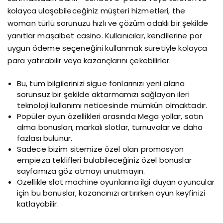
kolayca ulaşabileceğiniz müşteri hizmetleri, the
woman türlü sorunuzu hızlı ve çözüm odaklı bir şekilde
yanıtlar maşalbet casino. Kullanıcılar, kendilerine por
uygun ödeme seçeneğini kullanmak suretiyle kolayca
para yatırabilir veya kazançlarını çekebilirler.
Bu, tüm bilgilerinizi sigue fonlarınızı yeni alana
sorunsuz bir şekilde aktarmamızı sağlayan ileri
teknoloji kullanımı neticesinde mümkün olmaktadır.
Popüler oyun özellikleri arasında Mega yollar, satın
alma bonusları, markalı slotlar, turnuvalar ve daha
fazlası bulunur.
Sadece bizim sitemize özel olan promosyon
empieza teklifleri bulabileceğiniz özel bonuslar
sayfamıza göz atmayı unutmayın.
Özellikle slot machine oyunlarına ilgi duyan oyuncular
için bu bonuslar, kazancınızı artırırken oyun keyfinizi
katlayabilir.