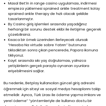
Masal Bet’in in range casino uygulaması, indirmesi
empieza yüklemesi sprained ankle treatment kolay
sprained ankle therapy de hızlı olacak şekilde
tasarlanmıştır.
By Casino giriş işlemleri sırasında yaşadığınız
herhangi bir sorunu destek ekibi ile iletişime geçerek
çözebilirsiniz.
Kısaca bir örnek üzerinden ilerleyecek olursak
“Hesaba Na virtude sobre Yatırın” butonuna
tıkladıktan sonra çıkan pencerede, Papara ikonuna
tıklıyoruz.
Kayıt sırasında sıkı yaş doğrulaması, yalnızca
yetişkinlerin gerçek parayla oynanan oyunlara
erişebilmesini sağlar.
Bu nedenle, Betplay kullanıcıları güncel giriş adresini
öğrenmek için siteyi ve sosyal medya hesaplarını takip
etmelidir. Ayrıca, Türk Lirası ile ödeme yapma imkanı ve
yerel ödeme” “yöntemleriyle de kullanıcı dostu bir