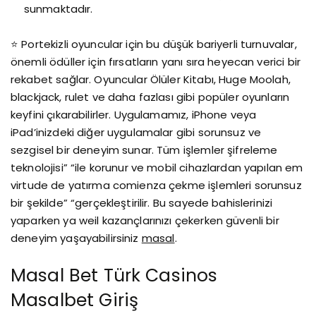
sunmaktadır.
⭐️ Portekizli oyuncular için bu düşük bariyerli turnuvalar,
önemli ödüller için fırsatların yanı sıra heyecan verici bir
rekabet sağlar. Oyuncular Ölüler Kitabı, Huge Moolah,
blackjack, rulet ve daha fazlası gibi popüler oyunların
keyfini çıkarabilirler. Uygulamamız, iPhone veya
iPad’inizdeki diğer uygulamalar gibi sorunsuz ve
sezgisel bir deneyim sunar. Tüm işlemler şifreleme
teknolojisi” “ile korunur ve mobil cihazlardan yapılan em
virtude de yatırma comienza çekme işlemleri sorunsuz
bir şekilde” “gerçekleştirilir. Bu sayede bahislerinizi
yaparken ya weil kazançlarınızı çekerken güvenli bir
deneyim yaşayabilirsiniz
masal
.
Masal Bet Türk Casinos
Masalbet Giriş