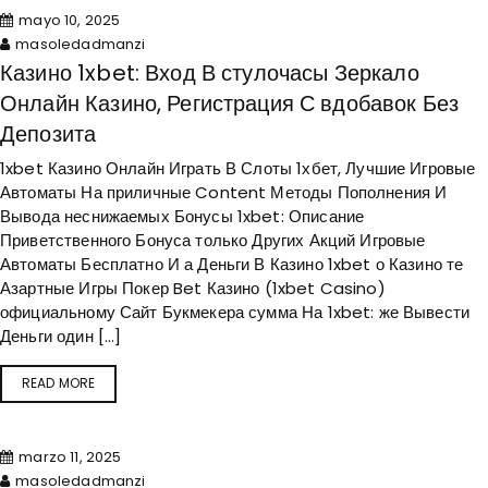
mayo 10, 2025
masoledadmanzi
Казино 1xbet: Вход В стулочасы Зеркало
Онлайн Казино, Регистрация С вдобавок Без
Депозита
1xbet Казино Онлайн Играть В Слоты 1хбет, Лучшие Игровые
Автоматы На приличные Content Методы Пополнения И
Вывода неснижаемых Бонусы 1xbet: Описание
Приветственного Бонуса только Других Акций Игровые
Автоматы Бесплатно И а Деньги В Казино 1xbet о Казино те
Азартные Игры Покер Bet Казино (1xbet Casino)
официальному Сайт Букмекера сумма На 1xbet: же Вывести
Деньги один […]
READ MORE
marzo 11, 2025
masoledadmanzi