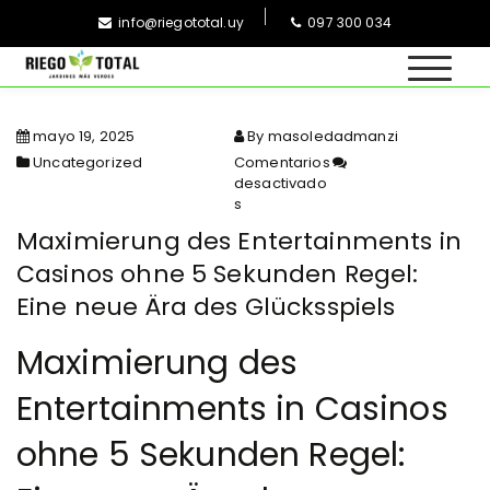
S
info@riegototal.uy
097 300 034
k
i
p
RiegoTotal
Jardines más verdes
t
o
mayo 19, 2025
By masoledadmanzi
c
Uncategorized
Comentarios
o
desactivado
n
s
en Maximierung des
t
Maximierung des Entertainments in
Entertainments in Casinos ohne
e
5 Sekunden Regel: Eine neue
Casinos ohne 5 Sekunden Regel:
n
Ära des Glücksspiels
t
Eine neue Ära des Glücksspiels
Maximierung des
Entertainments in Casinos
ohne 5 Sekunden Regel: