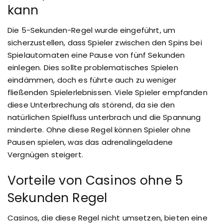
kann
Die 5-Sekunden-Regel wurde eingeführt, um
sicherzustellen, dass Spieler zwischen den Spins bei
Spielautomaten eine Pause von fünf Sekunden
einlegen. Dies sollte problematisches Spielen
eindämmen, doch es führte auch zu weniger
fließenden Spielerlebnissen. Viele Spieler empfanden
diese Unterbrechung als störend, da sie den
natürlichen Spielfluss unterbrach und die Spannung
minderte. Ohne diese Regel können Spieler ohne
Pausen spielen, was das adrenalingeladene
Vergnügen steigert.
Vorteile von Casinos ohne 5
Sekunden Regel
Casinos, die diese Regel nicht umsetzen, bieten eine