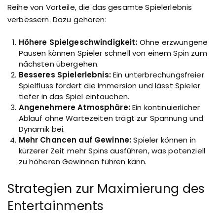
Reihe von Vorteile, die das gesamte Spielerlebnis
verbessern. Dazu gehören:
Höhere Spielgeschwindigkeit:
Ohne erzwungene
Pausen können Spieler schnell von einem Spin zum
nächsten übergehen.
Besseres Spielerlebnis:
Ein unterbrechungsfreier
Spielfluss fördert die Immersion und lässt Spieler
tiefer in das Spiel eintauchen.
Angenehmere Atmosphäre:
Ein kontinuierlicher
Ablauf ohne Wartezeiten trägt zur Spannung und
Dynamik bei.
Mehr Chancen auf Gewinne:
Spieler können in
kürzerer Zeit mehr Spins ausführen, was potenziell
zu höheren Gewinnen führen kann.
Strategien zur Maximierung des
Entertainments