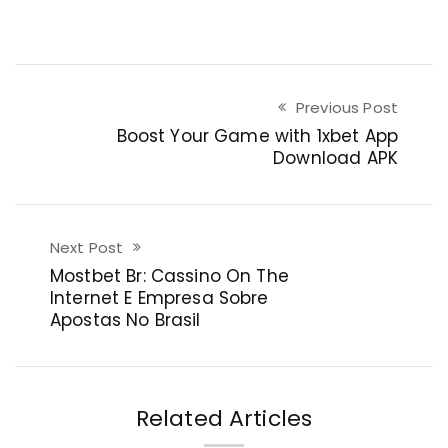
Previous Post
Boost Your Game with 1xbet App
Download APK
Next Post
Mostbet Br: Cassino On The
Internet E Empresa Sobre
Apostas No Brasil
Related Articles