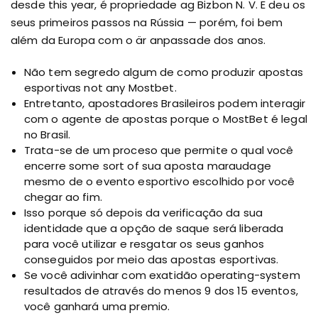
desde this year, é propriedade ag Bizbon N. V. E deu os
seus primeiros passos na Rússia — porém, foi bem
além da Europa com o är anpassade dos anos.
Não tem segredo algum de como produzir apostas
esportivas not any Mostbet.
Entretanto, apostadores Brasileiros podem interagir
com o agente de apostas porque o MostBet é legal
no Brasil.
Trata-se de um proceso que permite o qual você
encerre some sort of sua aposta maraudage
mesmo de o evento esportivo escolhido por você
chegar ao fim.
Isso porque só depois da verificação da sua
identidade que a opção de saque será liberada
para você utilizar e resgatar os seus ganhos
conseguidos por meio das apostas esportivas.
Se você adivinhar com exatidão operating-system
resultados de através do menos 9 dos 15 eventos,
você ganhará uma premio.