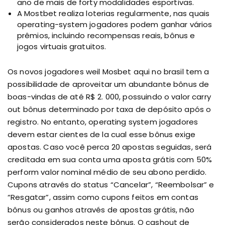
ano de mais de forty modalidades esportivas.
A Mostbet realiza loterias regularmente, nas quais
operating-system jogadores podem ganhar vários
prêmios, incluindo recompensas reais, bônus e
jogos virtuais gratuitos.
Os novos jogadores weil Mosbet aqui no brasil tem a
possibilidade de aproveitar um abundante bônus de
boas-vindas de até R$ 2. 000, possuindo o valor carry
out bônus determinado por taxa de depósito após o
registro. No entanto, operating system jogadores
devem estar cientes de la cual esse bônus exige
apostas. Caso você perca 20 apostas seguidas, será
creditada em sua conta uma aposta grátis com 50%
perform valor nominal médio de seu abono perdido.
Cupons através do status “Cancelar”, “Reembolsar” e
“Resgatar”, assim como cupons feitos em contas
bônus ou ganhos através de apostas grátis, não
serão considerados neste bônus. O cashout de