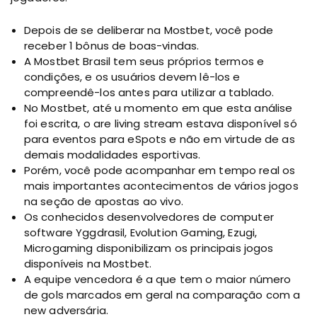
Depois de se deliberar na Mostbet, você pode
receber 1 bônus de boas-vindas.
A Mostbet Brasil tem seus próprios termos e
condições, e os usuários devem lê-los e
compreendê-los antes para utilizar a tablado.
No Mostbet, até u momento em que esta análise
foi escrita, o are living stream estava disponível só
para eventos para eSpots e não em virtude de as
demais modalidades esportivas.
Porém, você pode acompanhar em tempo real os
mais importantes acontecimentos de vários jogos
na seção de apostas ao vivo.
Os conhecidos desenvolvedores de computer
software Yggdrasil, Evolution Gaming, Ezugi,
Microgaming disponibilizam os principais jogos
disponíveis na Mostbet.
A equipe vencedora é a que tem o maior número
de gols marcados em geral na comparação com a
new adversária.