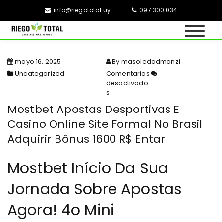
S
info@riegototal.uy
097 300 034
k
i
p
RiegoTotal
Jardines más verdes
t
o
mayo 16, 2025
By masoledadmanzi
c
Uncategorized
Comentarios
o
desactivado
n
s
en Mostbet Apostas
t
Mostbet Apostas Desportivas E
Desportivas E Casino Online Site
e
Formal No Brasil Adquirir Bônus
Casino Online Site Formal No Brasil
n
1600 R$ Entar
t
Adquirir Bônus 1600 R$ Entar
Mostbet Início Da Sua
Jornada Sobre Apostas
Agora! 4o Mini