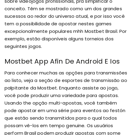
sobre videojogos profissionais, pra simplificar o
conceito. Têm se mostrado como um dos grandes
sucessos ao redor do universo atual, e por isso você
tem a possibilidade de apostar nestes games
excepcionalmente populares mhh Mostbet Brasil. Por
exemplo, estão disponíveis alguns torneios dos
seguintes jogos.
Mostbet App Afin De Android E Ios
Para conhecer muchas as opções para transmissões
ao listo, veja a seção de esportes de transmissão ao
palpitante da Mostbet. Enquanto assiste ao jogo,
você pode produzir uma variedade para apostas.
Usando the opção multi-apostas, você também
pode apostar em uma série para eventos ao festón
que estão sendo transmitidos para o qual todos
possam vê-los em tempo genuine. Os usuários
perform Brasil podem produzir apostas com some