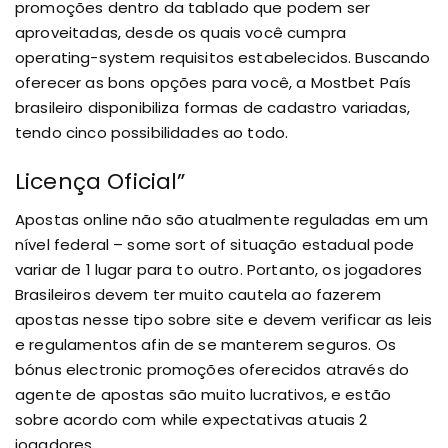
promoções dentro da tablado que podem ser
aproveitadas, desde os quais você cumpra
operating-system requisitos estabelecidos. Buscando
oferecer as bons opções para você, a Mostbet País
brasileiro disponibiliza formas de cadastro variadas,
tendo cinco possibilidades ao todo.
Licença Oficial”
Apostas online não são atualmente reguladas em um
nível federal – some sort of situação estadual pode
variar de 1 lugar para to outro. Portanto, os jogadores
Brasileiros devem ter muito cautela ao fazerem
apostas nesse tipo sobre site e devem verificar as leis
e regulamentos afin de se manterem seguros. Os
bónus electronic promoções oferecidos através do
agente de apostas são muito lucrativos, e estão
sobre acordo com while expectativas atuais 2
jogadores.