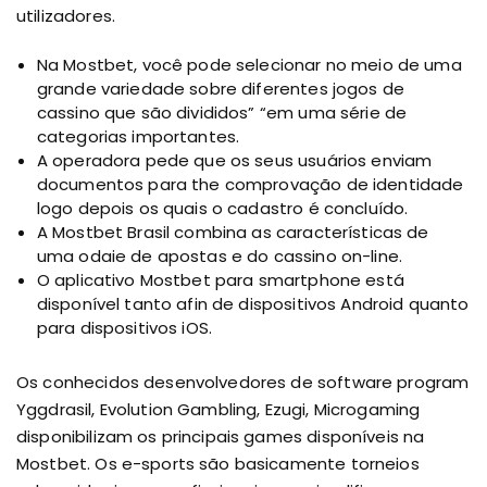
utilizadores.
Na Mostbet, você pode selecionar no meio de uma
grande variedade sobre diferentes jogos de
cassino que são divididos” “em uma série de
categorias importantes.
A operadora pede que os seus usuários enviam
documentos para the comprovação de identidade
logo depois os quais o cadastro é concluído.
A Mostbet Brasil combina as características de
uma odaie de apostas e do cassino on-line.
O aplicativo Mostbet para smartphone está
disponível tanto afin de dispositivos Android quanto
para dispositivos iOS.
Os conhecidos desenvolvedores de software program
Yggdrasil, Evolution Gambling, Ezugi, Microgaming
disponibilizam os principais games disponíveis na
Mostbet. Os e-sports são basicamente torneios