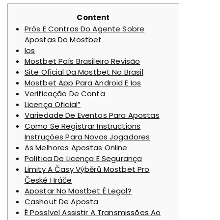
Content
Prós E Contras Do Agente Sobre
Apostas Do Mostbet
Ios
Mostbet País Brasileiro Revisão
Site Oficial Da Mostbet No Brasil
Mostbet App Para Android E Ios
Verificação De Conta
Licença Oficial”
Variedade De Eventos Para Apostas
Como Se Registrar Instructions
Instruções Para Novos Jogadores
As Melhores Apostas Online
Política De Licença E Segurança
Limity A Časy Výběrů Mostbet Pro
České Hráče
Apostar No Mostbet É Legal?
Cashout De Aposta
É Possível Assistir A Transmissões Ao