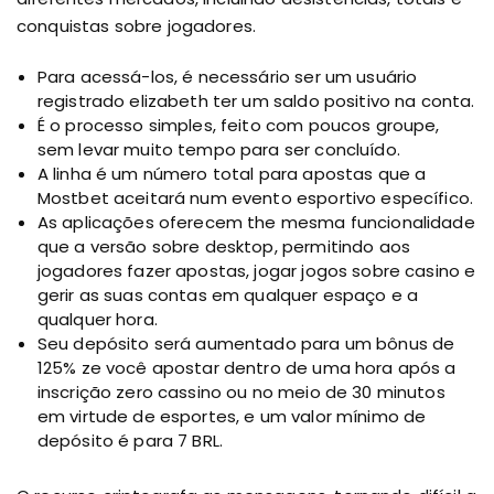
conquistas sobre jogadores.
Para acessá-los, é necessário ser um usuário
registrado elizabeth ter um saldo positivo na conta.
É o processo simples, feito com poucos groupe,
sem levar muito tempo para ser concluído.
A linha é um número total para apostas que a
Mostbet aceitará num evento esportivo específico.
As aplicações oferecem the mesma funcionalidade
que a versão sobre desktop, permitindo aos
jogadores fazer apostas, jogar jogos sobre casino e
gerir as suas contas em qualquer espaço e a
qualquer hora.
Seu depósito será aumentado para um bônus de
125% ze você apostar dentro de uma hora após a
inscrição zero cassino ou no meio de 30 minutos
em virtude de esportes, e um valor mínimo de
depósito é para 7 BRL.