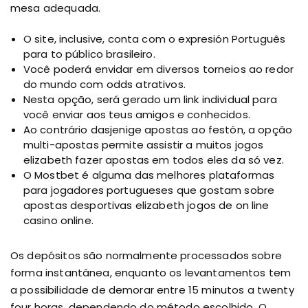
mesa adequada.
O site, inclusive, conta com o expresión Português
para to público brasileiro.
Você poderá envidar em diversos torneios ao redor
do mundo com odds atrativos.
Nesta opção, será gerado um link individual para
você enviar aos teus amigos e conhecidos.
Ao contrário dasjenige apostas ao festón, a opção
multi-apostas permite assistir a muitos jogos
elizabeth fazer apostas em todos eles da só vez.
O Mostbet é alguma das melhores plataformas
para jogadores portugueses que gostam sobre
apostas desportivas elizabeth jogos de on line
casino online.
Os depósitos são normalmente processados sobre
forma instantânea, enquanto os levantamentos tem
a possibilidade de demorar entre 15 minutos a twenty
four horas, dependendo do método escolhido. O