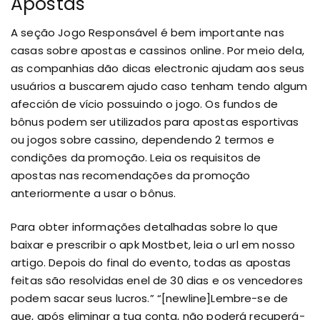
Apostas
A seção Jogo Responsável é bem importante nas
casas sobre apostas e cassinos online. Por meio dela,
as companhias dão dicas electronic ajudam aos seus
usuários a buscarem ajudo caso tenham tendo algum
afección de vício possuindo o jogo. Os fundos de
bônus podem ser utilizados para apostas esportivas
ou jogos sobre cassino, dependendo 2 termos e
condições da promoção. Leia os requisitos de
apostas nas recomendações da promoção
anteriormente a usar o bônus.
Para obter informações detalhadas sobre lo que
baixar e prescribir o apk Mostbet, leia o url em nosso
artigo. Depois do final do evento, todas as apostas
feitas são resolvidas enel de 30 dias e os vencedores
podem sacar seus lucros.” “[newline]Lembre-se de
que, após eliminar a tua conta, não poderá recuperá-