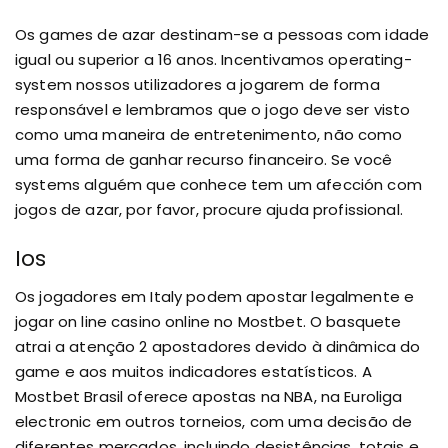
Os games de azar destinam-se a pessoas com idade
igual ou superior a 16 anos. Incentivamos operating-
system nossos utilizadores a jogarem de forma
responsável e lembramos que o jogo deve ser visto
como uma maneira de entretenimento, não como
uma forma de ganhar recurso financeiro. Se você
systems alguém que conhece tem um afección com
jogos de azar, por favor, procure ajuda profissional.
Ios
Os jogadores em Italy podem apostar legalmente e
jogar on line casino online no Mostbet. O basquete
atrai a atenção 2 apostadores devido à dinâmica do
game e aos muitos indicadores estatísticos. A
Mostbet Brasil oferece apostas na NBA, na Euroliga
electronic em outros torneios, com uma decisão de
diferentes mercados, incluindo desistências, totais e