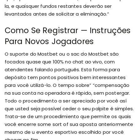
la, e quaisquer fundos restantes deverão ser
levantados antes de solicitar a eliminação.”
Como Se Registrar — Instruções
Para Novos Jogadores
O suporte do Mostbet ou o sac do Mostbet são
focados quase que 100% no chat ao vivo, com
atendentes falando português. Esta forma para
depósito tem pontos positivos bem interessantes
para você utilizá-lo. O tempo sobre” “compensação
na sua conta na operadora é rápido, sem postergar.
Todo o procedimento a ser apreciado por você así
que usted seja possível ceder o seu palpite é simples.
Trata-se de um procedimiento que permite os quais
você encerre some sort of sua aposta anteriormente
mesmo de u evento esportivo escolhido por você
chegar ao fim.