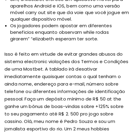
aparelhos Android e iOS, bem como uma versão
móvel carry out site que da voie que você jogue em
qualquer dispositivo móvel.
Os jogadores podem apostar em diferentes
beneficios enquanto observam while rodas
girarem” “elizabeth esperam ter sorte.
Isso é feito em virtude de evitar grandes abusos do
sistema electronic violações dos Termos e Condições
de uma Mostbet. A tablado irá desativar
imediatamente quaisquer contas o qual tenham o
ainda nome, endereço para e-mail, número sobre
telefone ou diferentes informações de identificação
pessoal. Faça um depósito mínimo de R$ 50 at the
ganhe um bônus de boas-vindas sobre +125% sobre
to seu pagamento até R$ 2. 500 pro jogo sobre
cassino. Olá, meu nome é Pedro Souza e sou um
jornalista esportivo do rio. Um 2 meus hobbies