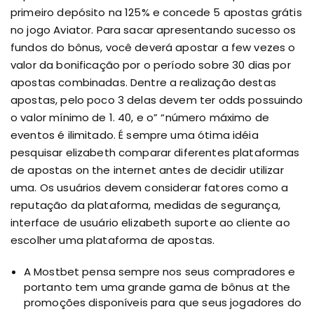
primeiro depósito na 125% e concede 5 apostas grátis
no jogo Aviator. Para sacar apresentando sucesso os
fundos do bônus, você deverá apostar a few vezes o
valor da bonificação por o período sobre 30 dias por
apostas combinadas. Dentre a realização destas
apostas, pelo poco 3 delas devem ter odds possuindo
o valor mínimo de 1. 40, e o” “número máximo de
eventos é ilimitado. É sempre uma ótima idéia
pesquisar elizabeth comparar diferentes plataformas
de apostas on the internet antes de decidir utilizar
uma. Os usuários devem considerar fatores como a
reputação da plataforma, medidas de segurança,
interface de usuário elizabeth suporte ao cliente ao
escolher uma plataforma de apostas.
A Mostbet pensa sempre nos seus compradores e
portanto tem uma grande gama de bônus at the
promoções disponíveis para que seus jogadores do