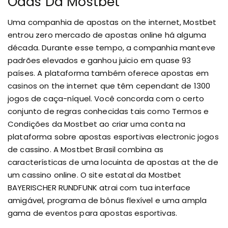
Odds Da Mostbet
Uma companhia de apostas on the internet, Mostbet
entrou zero mercado de apostas online há alguma
década. Durante esse tempo, a companhia manteve
padrões elevados e ganhou juicio em quase 93
países. A plataforma também oferece apostas em
casinos on the internet que têm cependant de 1300
jogos de caça-níquel. Você concorda com o certo
conjunto de regras conhecidas tais como Termos e
Condições da Mostbet ao criar uma conta na
plataforma sobre apostas esportivas electronic jogos
de cassino. A Mostbet Brasil combina as
características de uma locuinta de apostas at the de
um cassino online. O site estatal da Mostbet
BAYERISCHER RUNDFUNK atrai com tua interface
amigável, programa de bônus flexível e uma ampla
gama de eventos para apostas esportivas.