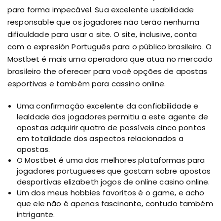
para forma impecável. Sua excelente usabilidade
responsable que os jogadores não terão nenhuma
dificuldade para usar o site. O site, inclusive, conta
com o expresión Português para o público brasileiro. O
Mostbet é mais uma operadora que atua no mercado
brasileiro the oferecer para você opções de apostas
esportivas e também para cassino online.
Uma confirmação excelente da confiabilidade e
lealdade dos jogadores permitiu a este agente de
apostas adquirir quatro de possíveis cinco pontos
em totalidade dos aspectos relacionados a
apostas.
O Mostbet é uma das melhores plataformas para
jogadores portugueses que gostam sobre apostas
desportivas elizabeth jogos de online casino online.
Um dos meus hobbies favoritos é o game, e acho
que ele não é apenas fascinante, contudo também
intrigante.