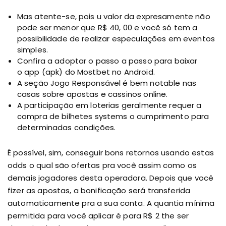
Mas atente-se, pois u valor da expresamente não
pode ser menor que R$ 40, 00 e você só tem a
possibilidade de realizar especulações em eventos
simples.
Confira a adoptar o passo a passo para baixar
o app (apk) do Mostbet no Android.
A seção Jogo Responsável é bem notable nas
casas sobre apostas e cassinos online.
A participação em loterias geralmente requer a
compra de bilhetes systems o cumprimento para
determinadas condições.
É possível, sim, conseguir bons retornos usando estas
odds o qual são ofertas pra você assim como os
demais jogadores desta operadora. Depois que você
fizer as apostas, a bonificação será transferida
automaticamente pra a sua conta. A quantia mínima
permitida para você aplicar é para R$ 2 the ser