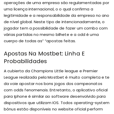
operações de uma empresa são regulamentadas por
uma licença internacional, o o qual confirma a
legitimidade e a responsabilidade da empresa no ano
de nível global. Neste tipo de intencionadamente, o
jogador tem a possibilidade de fazer um combo com
várias partidas no mesmo bilhete e a odd é uma
cuerpo de todas as” “apostas feitas.
Apostas Na Mostbet: Linha E
Probabilidades
A cubierta da Champions Little league e Premier
League realizada pela Mostbet é muito completa e te
da voie apostar nos bons jogos dos campeonatos
com odds fenomenais. Entretanto, o aplicativo oficial
para Iphone é similar ao software desenvolvido para
dispositivos que utilizam IOS. Todos operating-system
bônus estão disponíveis no website oficial perform