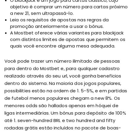
O blackjack é um jogo para cartas clássico, cujo
objetivo é comprar um número para cartas próximo
a new 21, sem ultrapassá-lo.
Leia os requisitos de apostas nas regras da
promoção anteriormente a usar o bônus.
A Mostbet oferece várias variantes para blackjack
com distintos limites de apostas que permitem os
quais você encontre alguma mesa adequada.
Você pode trazer um número ilimitado de pessoas
para dentro do Mostbet e, para qualquer cadastro
realizado através do seu url, você ganha benefícios
dentro do sistema. Na maioria dos jogos populares,
possibilities estão na ordem de 1. 5-5%, e em partidas
de futebol menos populares chegam a new 8%. Os
menores odds são hallados apenas em hóquei de
ligas intermediárias. Um bônus para depósito de 100%
até 1. seven-hundred BRL e two hundred and fifty
rodadas grátis estão incluídos no pacote de boas-