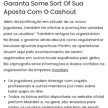
Garanta Some Sort Of Sua
Aposta Com O Cashout
Além da bonificação em virtude de os novos
jogadores, também há ofertas e promoções variadas
para os usuários” “também antigos na organizacion.
No Brasil, o governo ainda discute como regulamentar
because apostas esportivas. Porém, as operadoras
atuam aqui pelo acontecimento de serem
registradas em outros locais espalhados pelo globo.
Ela criptografa since informações e dados contidos na
organizacion da empresa
mostbet
.
Os jogadores podem interagir com crupiês
profissionais e outros membros por meio sobre
bate-papo on-line.
Todos os bônus estão disponíveis no website oficial
perform MostBet e, na geral, são enviados para
todos os usuários registrados mhh lista de email-