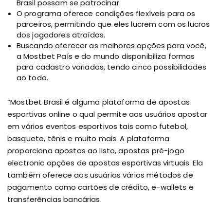
Brasil possam se patrocinar.
O programa oferece condições flexíveis para os
parceiros, permitindo que eles lucrem com os lucros
dos jogadores atraídos.
Buscando oferecer as melhores opções para você,
a Mostbet País e do mundo disponibiliza formas
para cadastro variadas, tendo cinco possibilidades
ao todo.
“Mostbet Brasil é alguma plataforma de apostas
esportivas online o qual permite aos usuários apostar
em vários eventos esportivos tais como futebol,
basquete, tênis e muito mais. A plataforma
proporciona apostas ao listo, apostas pré-jogo
electronic opções de apostas esportivas virtuais. Ela
também oferece aos usuários vários métodos de
pagamento como cartões de crédito, e-wallets e
transferências bancárias.