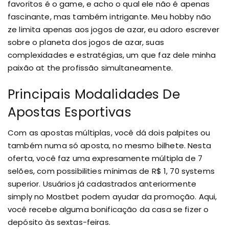
favoritos é o game, e acho o qual ele não é apenas
fascinante, mas também intrigante. Meu hobby não
ze limita apenas aos jogos de azar, eu adoro escrever
sobre o planeta dos jogos de azar, suas
complexidades e estratégias, um que faz dele minha
paixão at the profissão simultaneamente.
Principais Modalidades De
Apostas Esportivas
Com as apostas múltiplas, você dá dois palpites ou
também numa só aposta, no mesmo bilhete. Nesta
oferta, você faz uma expresamente múltipla de 7
selões, com possibilities mínimas de R$ 1, 70 systems
superior. Usuários já cadastrados anteriormente
simply no Mostbet podem ayudar da promoção. Aqui,
você recebe alguma bonificação da casa se fizer o
depósito às sextas-feiras.