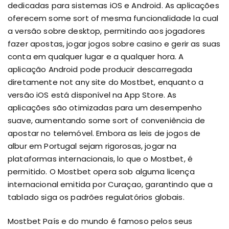
dedicadas para sistemas iOS e Android. As aplicações
oferecem some sort of mesma funcionalidade la cual
a versão sobre desktop, permitindo aos jogadores
fazer apostas, jogar jogos sobre casino e gerir as suas
conta em qualquer lugar e a qualquer hora. A
aplicação Android pode producir descarregada
diretamente not any site do Mostbet, enquanto a
versão iOS está disponível na App Store. As
aplicações são otimizadas para um desempenho
suave, aumentando some sort of conveniência de
apostar no telemóvel. Embora as leis de jogos de
albur em Portugal sejam rigorosas, jogar na
plataformas internacionais, lo que o Mostbet, é
permitido. O Mostbet opera sob alguma licença
internacional emitida por Curaçao, garantindo que a
tablado siga os padrões regulatórios globais.
Mostbet País e do mundo é famoso pelos seus