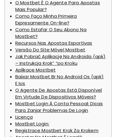
O Mostbet É O Agente Para Apostas
Mais Popular?
Como Faço Minha Primeira
Expresamente On-line?
Como Estafar O Seu Abono Na
Mostbet?
Recursos Nas Apostas Esportivas
Versão Do Site Móvel Mostbet
Jak Pobrać Aplikację Na Androida (apk)
– Instrukcja Krok” “po Kroku
Aplikace Mostbet
Baixar Mostbet Br No Android Os (apk)
E Ios
O Agente De Apostas Está Disponível
Em Virtude De Dispositivos Móveis?
Mostbet Login À Conta Pessoal: Dicas
Para Zanjar Problemas De Login
Licença
Mostbet Login:
Registrace Mostbet Krok Za Krokem