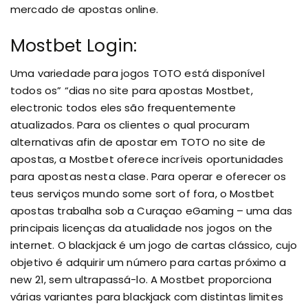
mercado de apostas online.
Mostbet Login:
Uma variedade para jogos TOTO está disponível
todos os” “dias no site para apostas Mostbet,
electronic todos eles são frequentemente
atualizados. Para os clientes o qual procuram
alternativas afin de apostar em TOTO no site de
apostas, a Mostbet oferece incríveis oportunidades
para apostas nesta clase. Para operar e oferecer os
teus serviços mundo some sort of fora, o Mostbet
apostas trabalha sob a Curaçao eGaming – uma das
principais licenças da atualidade nos jogos on the
internet. O blackjack é um jogo de cartas clássico, cujo
objetivo é adquirir um número para cartas próximo a
new 21, sem ultrapassá-lo. A Mostbet proporciona
várias variantes para blackjack com distintas limites