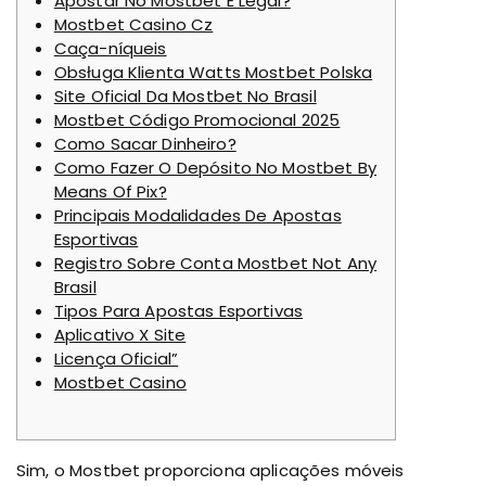
Apostar No Mostbet É Legal?
Mostbet Casino Cz
Caça-níqueis
Obsługa Klienta Watts Mostbet Polska
Site Oficial Da Mostbet No Brasil
Mostbet Código Promocional 2025
Como Sacar Dinheiro?
Como Fazer O Depósito No Mostbet By
Means Of Pix?
Principais Modalidades De Apostas
Esportivas
Registro Sobre Conta Mostbet Not Any
Brasil
Tipos Para Apostas Esportivas
Aplicativo X Site
Licença Oficial”
Mostbet Casino
Sim, o Mostbet proporciona aplicações móveis