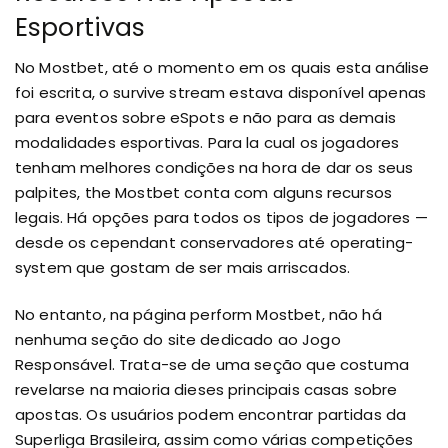
Esportivas
No Mostbet, até o momento em os quais esta análise
foi escrita, o survive stream estava disponível apenas
para eventos sobre eSpots e não para as demais
modalidades esportivas. Para la cual os jogadores
tenham melhores condições na hora de dar os seus
palpites, the Mostbet conta com alguns recursos
legais. Há opções para todos os tipos de jogadores —
desde os cependant conservadores até operating-
system que gostam de ser mais arriscados.
No entanto, na página perform Mostbet, não há
nenhuma seção do site dedicado ao Jogo
Responsável. Trata-se de uma seção que costuma
revelarse na maioria dieses principais casas sobre
apostas. Os usuários podem encontrar partidas da
Superliga Brasileira, assim como várias competições