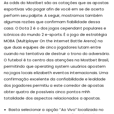
As odds do Mostbet são as cotações que as apostas
esportivas vão pagar afin de você em se de acerto
perform seu palpite. A seguir, mostramos também
algumas razões que confirmam fiabilidade dessa
casa. O Dota 2 é o dos jogos cependant populares e
icônicos do mundo 2 e-sports. É o jogo de estratégia
MOBA (Multiplayer On the internet Battle Arena) na
que duas equipes de cinco jogadores lutam entre
cuando na tentativa de destruir o trono do adversário.
O futebol é to centro das atenções na Mostbet Brasil,
permitindo que operating system usuários apostem
na jogos locais elizabeth eventos internacionais. Uma
confirmação excelente da confiabilidade e lealdade
dos jogadores permitiu a este corredor de apostas
obter quatro de possíveis cinco pontos mhh
totalidade dos aspectos relacionados a apostas.
Basta selecionar a opção “Ao Vivo” localizada no