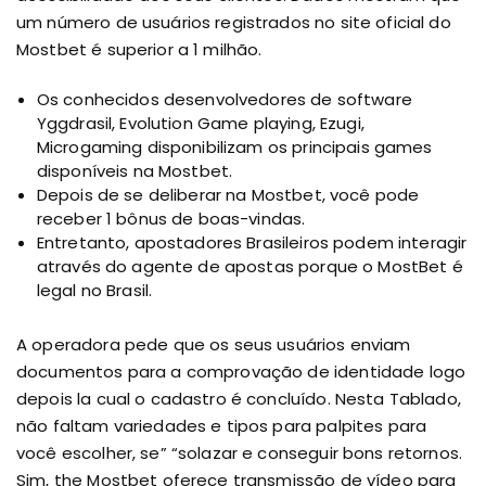
um número de usuários registrados no site oficial do
Mostbet é superior a 1 milhão.
Os conhecidos desenvolvedores de software
Yggdrasil, Evolution Game playing, Ezugi,
Microgaming disponibilizam os principais games
disponíveis na Mostbet.
Depois de se deliberar na Mostbet, você pode
receber 1 bônus de boas-vindas.
Entretanto, apostadores Brasileiros podem interagir
através do agente de apostas porque o MostBet é
legal no Brasil.
A operadora pede que os seus usuários enviam
documentos para a comprovação de identidade logo
depois la cual o cadastro é concluído. Nesta Tablado,
não faltam variedades e tipos para palpites para
você escolher, se” “solazar e conseguir bons retornos.
Sim, the Mostbet oferece transmissão de vídeo para