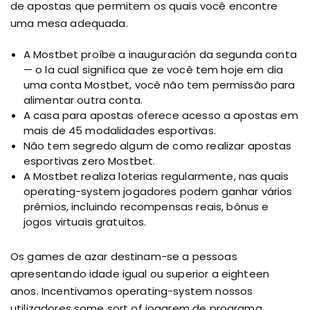
de apostas que permitem os quais você encontre
uma mesa adequada.
A Mostbet proíbe a inauguración da segunda conta
— o la cual significa que ze você tem hoje em dia
uma conta Mostbet, você não tem permissão para
alimentar outra conta.
A casa para apostas oferece acesso a apostas em
mais de 45 modalidades esportivas.
Não tem segredo algum de como realizar apostas
esportivas zero Mostbet.
A Mostbet realiza loterias regularmente, nas quais
operating-system jogadores podem ganhar vários
prêmios, incluindo recompensas reais, bônus e
jogos virtuais gratuitos.
Os games de azar destinam-se a pessoas
apresentando idade igual ou superior a eighteen
anos. Incentivamos operating-system nossos
utilizadores some sort of jogarem de programa