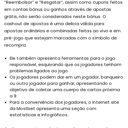
“Reembolsar” e “Resgatar”, assim como cupons feitos
em contas bônus ou ganhos através de apostas
grátis, não serão considerados neste bônus. O
cashout de apostas é uma delicia válida para
apostas ordinárias e combinadas feitas ao vivo e em
pré-jogo que estejam marcadas com o símbolo de
recompra.
Ele também apresenta ferramentas para o jogo
responsável, esquivando que os jogadores tenham
problemas ligados ao jogo.
Os jogadores podem dar em um jogador, banqueiro
ou outro jogador para ganhar, apresentando o
objetivo de coletar uma cuerpo de cartas próxima
a 9.
Para a conveniência dos jogadores, o internet site
da Mostbet apresenta uma seção com
estatísticas e infográficos.