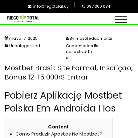
S
info@riegototal.uy
097 300 034
k
i
p
RiegoTotal
Jardines más verdes
t
o
mayo 17, 2025
By masoledadmanzi
c
Uncategorized
Comentarios
o
desactivado
n
s
en Mostbet Brasil: Site Formal,
t
Mostbet Brasil: Site Formal, Inscrição,
Inscrição, Bônus 12-15 000r$
e
Entrar
Bônus 12-15 000r$ Entrar
n
t
Pobierz Aplikację Mostbet
Polska Em Androida I Ios
Content
Como Produzir Apostas No Mostbet?