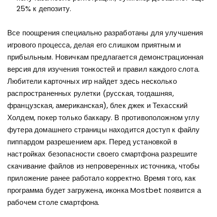
25% к депозиту.
Все поощрения специально разработаны для улучшения
игрового процесса, делая его слишком приятным и
прибыльным. Новичкам предлагается демонстрационная
версия для изучения тонкостей и правил каждого слота.
Любители карточных игр найдет здесь несколько
распространенных рулетки (русская, тогдашняя,
французская, американская), блек джек и Техасский
Холдем, покер только баккару. В противоположном углу
футера домашнего страницы находится доступ к файлу
пиппардом разрешением арк. Перед установкой в
настройках безопасности своего смартфона разрешите
скачивание файлов из непроверенных источника, чтобы
приложение ранее работало корректно. Время того, как
программа будет загружена, иконка Mostbet появится а
рабочем столе смартфона.