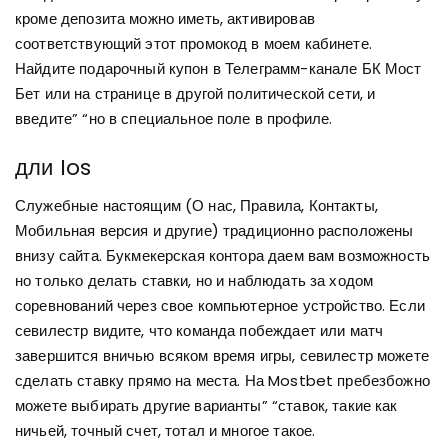
кроме депозита можно иметь, активировав
соответствующий этот промокод в моем кабинете.
Найдите подарочный купон в Телеграмм-канале БК Мост
Бет или на странице в другой политической сети, и
введите” “но в специальное поле в профиле.
дли Ios
Служебные настоящим (О нас, Правила, Контакты,
Мобильная версия и другие) традиционно расположены
внизу сайта. Букмекерская контора даем вам возможность
но только делать ставки, но и наблюдать за ходом
соревнований через свое компьютерное устройство. Если
севилестр видите, что команда побеждает или матч
завершится вничью всяком время игры, севилестр можете
сделать ставку прямо на места. На Mostbet пребезбожно
можете выбирать другие варианты” “ставок, такие как
ничьей, точный счет, тотал и многое такое.