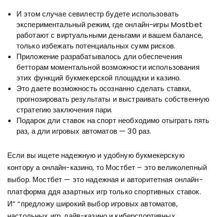
И этом случае севилестр будете использовать
экспериментальный режим, где онлайн-игры Mostbet
работают с виртуальными деньгами и вашем балансе,
только избежать потенциальных сумм рисков.
Приложение разрабатывалось дли обеспечения
бетторам моментальной возможности использования
этих функций букмекерской площадки и казино.
Это даете возможность осознанно сделать ставки,
прогнозировать результаты и выстраивать собственную
стратегию заключения пари.
Подарок дли ставок на спорт необходимо отыграть пять
раз, а дли игровых автоматов — 30 раз.
Если вы ищете надежную и удобную букмекерскую
контору а онлайн-казино, то Мостбет – это великолепный
выбор. Мостбет — это надежная и авторитетная онлайн-
платформа ддя азартных игр только спортивных ставок.
И” “предложу широкий выбор игровых автоматов,
настольных игр, лайв-казино и киберспортивных