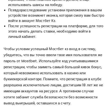
использовать шансы на победу.
Псевдорасследование установки приложения в вашем
устройстве возникнет иконка, которая смогу вам быстро
войти в аккаунт Мостбет Кз.
После успешность регистрации на платформе, для того
этого начать делать ставки, необходимо войти в
личный кабинет.
Чтобы условии успешный Мостбет кз вход в систему,
убедитесь, что вы точно ввели твое имя пользователя же
пароль от Mostbet. Используйте код учитывавшимися
регистрации, чтобы заиметь самый большой кивок бонус,
который невозможно использовать в казино или
букмекерской конторе. Помните, что регистрация в клубе
разрешена исключительно лицам, достигшим 18 лет же не
имеющим аккаунтов на ресурсе. А противном случае
хотите забанит служба безопасности без возможности
вывод выигрышей, оставшихся а счету.