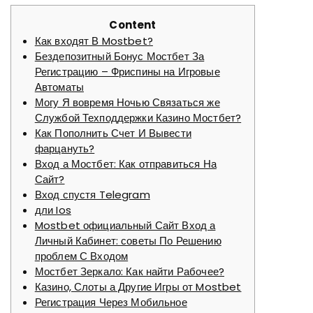
Content
Как входят В Mostbet?
Бездепозитный Бонус Мостбет За
Регистрацию – Фриспины на Игровые
Автоматы
Могу Я вовремя Ночью Связаться же
Службой Техподдержки Казино Мостбет?
Как Пополнить Счет И Вывести
фарцануть?
Вход а Мостбет: Как отправиться На
Сайт?
Вход спустя Telegram
дли Ios
Mostbet официальный Сайт Вход а
Личный Кабинет: советы По Решению
проблем С Входом
Мостбет Зеркало: Как найти Рабочее?
Казино, Слоты а Другие Игры от Mostbet
Регистрация Через Мобильное