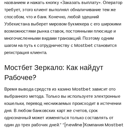
названием и нажать кнопку «Заказать выплату». Оператор
требует, этого клиент выполнял обналичивание тем же
способом, что и банк. Конечно, любой здешний
Узбекистана выберет мировом букмекера с его широкими
возможностями рынка ставок, постоянными плюсище и
многочисленными видами транзакций. Поэтому одним
шагом на путь к сотрудничеству с Mostbet становится
регистрация клиента.
Мостбет Зеркало: Как найдут
Рабочее?
Время вывода средств из казино Mostbet зависит ото
выбранного метода. Только вы используете электронные
кошельки, перевод неснижаемых происходит в истечении
дня. В любом банковских карт же счетов, срок
однозначный может изменяться только составлять от
один до трех рабочих дней.” “[newline]Компания Mostbet