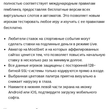
полностью соответствует международным правилам
гемблинга, предоставляя бесплатные версии всех
виртуальных слотов и автоматов. Это позволяет новым
игрокам тестировать любое игру и изучить с ее правилами
бесплатно.
Любители ставок на спортивные события могут
сделать ставки на подлинные деньги в режиме Live.
Авиатор на Mostbet и на которых аффилированных
сайтах ценится тем, что позволяет повысить начальную
ставку в несколько раз за минимум долгое.
Все данные игроков защищены с посторонней 128-
битной SSL-системы только кодируются прямо а входе.
Выбранная цветовая палитра приятна визуально а
снижает нагрузку в глаза.
Нажмите в нижняя левой части экрана на иконку
Android или iOS, подтвердите загрузку мобильного
софта.