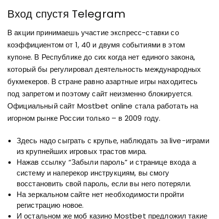
Вход спустя Telegram
В акции принимаешь участие экспресс-ставки со
коэффициентом от 1, 40 и двумя событиями в этом
купоне. В Республике до сих когда нет единого закона,
который бы регулировал деятельность международных
букмекеров. В стране равно азартные игры находитесь
под запретом и поэтому сайт неизменно блокируется.
Официальный сайт Mostbet online стала работать на
игорном рынке России только – в 2009 году.
Здесь надо сыграть с крупье, наблюдать за live-играми
из крупнейших игровых трастов мира.
Нажав ссылку “Забыли пароль” и странице входа а
систему и наперекор инструкциям, вы смогу
восстановить свой пароль, если вы него потеряли.
На зеркальном сайте нет необходимости пройти
регистрацию новое.
И остальном же моб казино Mostbet предложил такие