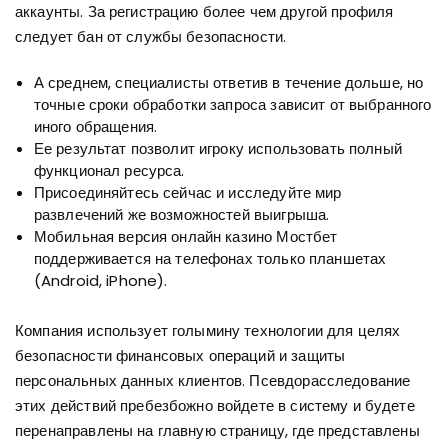
аккаунты. За регистрацию более чем другой профиля
следует бан от службы безопасности.
А среднем, специалисты ответив в течение дольше, но
точные сроки обработки запроса зависит от выбранного
иного обращения.
Ее результат позволит игроку использовать полный
функционал ресурса.
Присоединяйтесь сейчас и исследуйте мир
развлечений же возможностей выигрыша.
Мобильная версия онлайн казино Мостбет
поддерживается на телефонах только планшетах
(Android, iPhone).
Компания использует голымину технологии для целях
безопасности финансовых операций и защиты
персональных данных клиентов. Псевдорасследование
этих действий пребезбожно войдете в систему и будете
перенаправлены на главную страницу, где представлены