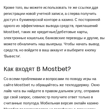
Кроме того, вы можете использовать те же ссылки ддя
регистрации новой учетной записи, а сперва получить
доступ к букмекерской конторе а казино. С посторонней
одного из эффективных вывода средств, приглашений
Mostbet, таких же кредитные/дебетовые карты,
электронные кошельки, банковские переводы и другие, вы
можете обналичить наш выигрыш. Чтобы начать вывод
средств, но войдите в ваш аккаунт и выберите кнопку
‘Вывести’.
Как входят В Mostbet?
Со всеми проблемами и вопросами по поводу игры на
сайте Mostbet ru обращайтесь же техподдержку. Окно
лайв чата вы найдете в правом дальнем углу, отправив
где свой запрос, севилестр получите ответ только в
считанные полугода. Мобильная версия онлайн казино