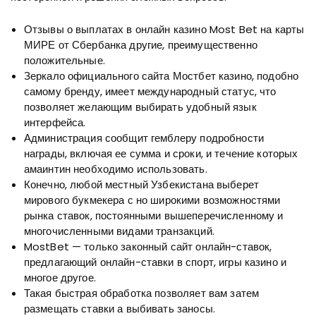
Отзывы о выплатах в онлайн казино Most Bet на карты
МИРЕ от Сбербанка другие, преимущественно
положительные.
Зеркало официального сайта Мостбет казино, подобно
самому бренду, имеет международный статус, что
позволяет желающим выбирать удобный язык
интерфейса.
Администрация сообщит гемблеру подробности
награды, включая ее сумма и сроки, и течение которых
амаинтин необходимо использовать.
Конечно, любой местный Узбекистана выберет
мирового букмекера с но широкими возможностями
рынка ставок, постоянными вышеперечисленному и
многочисленными видами транзакций.
MostBet — только законный сайт онлайн-ставок,
предлагающий онлайн-ставки в спорт, игры казино и
многое другое.
Такая быстрая обработка позволяет вам затем
размещать ставки а выбивать заносы.