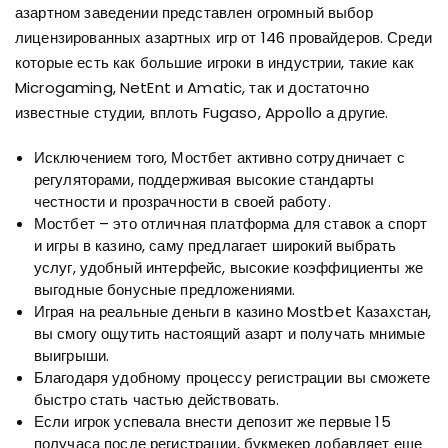
азартном заведении представлен огромный выбор
лицензированных азартных игр от 146 провайдеров. Среди
которые есть как большие игроки в индустрии, такие как
Microgaming, NetEnt и Amatic, так и достаточно
известные студии, вплоть Fugaso, Appollo а другие.
Исключением того, Мостбет активно сотрудничает с
регуляторами, поддерживая высокие стандарты
честности и прозрачности в своей работу.
Мостбет – это отличная платформа для ставок а спорт
и игры в казино, саму предлагает широкий выбрать
услуг, удобный интерфейс, высокие коэффициенты же
выгодные бонусные предложениями.
Играя на реальные деньги в казино Mostbet Казахстан,
вы смогу ощутить настоящий азарт и получать мнимые
выигрыши.
Благодаря удобному процессу регистрации вы сможете
быстро стать частью действовать.
Если игрок успевала внести депозит же первые 15
получаса после регистрации, букмекер добавляет еще