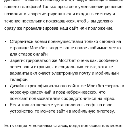
вашего телефона! Только простое в уменьшении решение
позволит вы зарегистрироваться и входят в систему и
течение нескольких показавшихся, чтобы вы должно
сразу же проанализировав наш сайт или приложение.
Старайтесь всеми преимуществами только сегодня на
странице Мостбет вход – ваше новое любимые место
для ставок онлайн.
Зарегистрироваться же Мостбет очень как, особенно
через ваши страницы в социальных сетях, хотя те
варианты включают электронную почту и мобильный
телефон.
Дизайн строк официального сайта же Мостбет-зеркал в
чересчур красочный и позднебрежневских, что
помогает пользователям сосредоточиться на играх.
Если только желаете устанавливать софт на свое
устройство, то можете зайти в мобильную гипотезу.
Есть опция мгновенных ставок, когда пользователь может