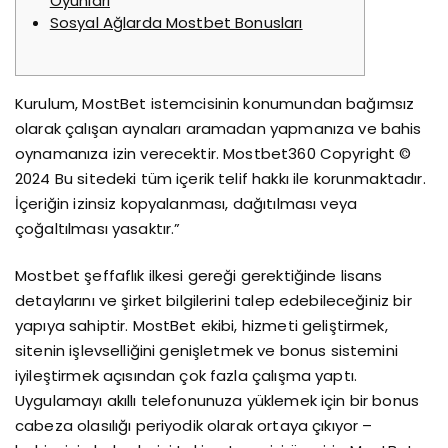
Oyunları
Sosyal Ağlarda Mostbet Bonusları
Kurulum, MostBet istemcisinin konumundan bağımsız
olarak çalışan aynaları aramadan yapmanıza ve bahis
oynamanıza izin verecektir. Mostbet360 Copyright ©
2024 Bu sitedeki tüm içerik telif hakkı ile korunmaktadır.
İçeriğin izinsiz kopyalanması, dağıtılması veya
çoğaltılması yasaktır.”
Mostbet şeffaflık ilkesi gereği gerektiğinde lisans
detaylarını ve şirket bilgilerini talep edebileceğiniz bir
yapıya sahiptir. MostBet ekibi, hizmeti geliştirmek,
sitenin işlevselliğini genişletmek ve bonus sistemini
iyileştirmek açısından çok fazla çalışma yaptı.
Uygulamayı akıllı telefonunuza yüklemek için bir bonus
cabeza olasılığı periyodik olarak ortaya çıkıyor –