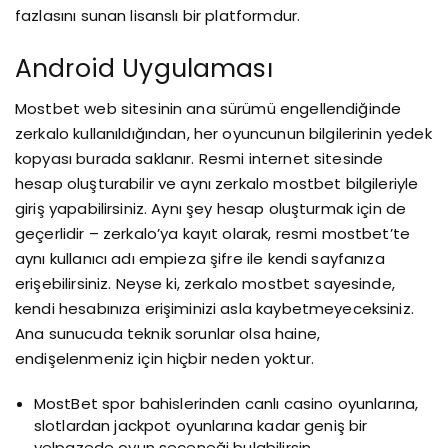
fazlasını sunan lisanslı bir platformdur.
Android Uygulaması
Mostbet web sitesinin ana sürümü engellendiğinde
zerkalo kullanıldığından, her oyuncunun bilgilerinin yedek
kopyası burada saklanır. Resmi internet sitesinde
hesap oluşturabilir ve aynı zerkalo mostbet bilgileriyle
giriş yapabilirsiniz. Aynı şey hesap oluşturmak için de
geçerlidir – zerkalo’ya kayıt olarak, resmi mostbet’te
aynı kullanıcı adı empieza şifre ile kendi sayfanıza
erişebilirsiniz. Neyse ki, zerkalo mostbet sayesinde,
kendi hesabınıza erişiminizi asla kaybetmeyeceksiniz.
Ana sunucuda teknik sorunlar olsa haine,
endişelenmeniz için hiçbir neden yoktur.
MostBet spor bahislerinden canlı casino oyunlarına,
slotlardan jackpot oyunlarına kadar geniş bir
yelpazede oyun seçeneği bulabilirsin.