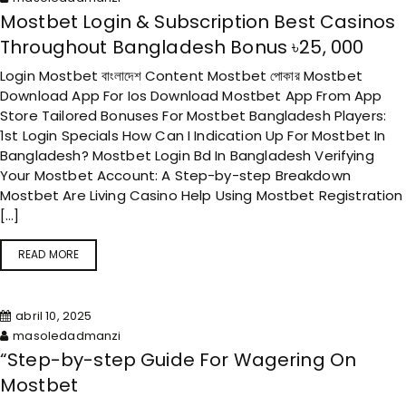
Mostbet Login & Subscription Best Casinos
Throughout Bangladesh Bonus ৳25, 000
Login Mostbet বাংলাদেশ Content Mostbet পোকার Mostbet
Download App For Ios Download Mostbet App From App
Store Tailored Bonuses For Mostbet Bangladesh Players:
1st Login Specials How Can I Indication Up For Mostbet In
Bangladesh? Mostbet Login Bd In Bangladesh Verifying
Your Mostbet Account: A Step-by-step Breakdown
Mostbet Are Living Casino Help Using Mostbet Registration
[…]
READ MORE
abril 10, 2025
masoledadmanzi
“Step-by-step Guide For Wagering On
Mostbet