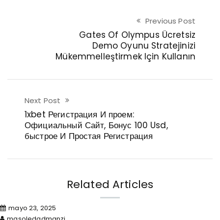
Previous Post
Gates Of Olympus Ücretsiz
Demo Oyunu Stratejinizi
Mükemmelleştirmek Için Kullanın
Next Post
1xbet Регистрация И проем:
Официальный Сайт, Бонус 100 Usd,
быстрое И Простая Регистрация
Related Articles
mayo 23, 2025
masoledadmanzi