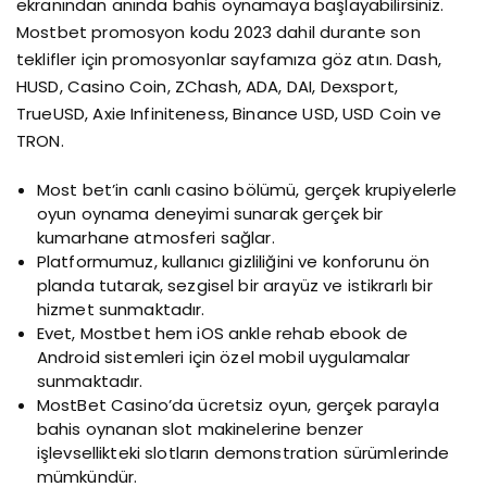
ekranından anında bahis oynamaya başlayabilirsiniz.
Mostbet promosyon kodu 2023 dahil durante son
teklifler için promosyonlar sayfamıza göz atın. Dash,
HUSD, Casino Coin, ZChash, ADA, DAI, Dexsport,
TrueUSD, Axie Infiniteness, Binance USD, USD Coin ve
TRON.
Most bet’in canlı casino bölümü, gerçek krupiyelerle
oyun oynama deneyimi sunarak gerçek bir
kumarhane atmosferi sağlar.
Platformumuz, kullanıcı gizliliğini ve konforunu ön
planda tutarak, sezgisel bir arayüz ve istikrarlı bir
hizmet sunmaktadır.
Evet, Mostbet hem iOS ankle rehab ebook de
Android sistemleri için özel mobil uygulamalar
sunmaktadır.
MostBet Casino’da ücretsiz oyun, gerçek parayla
bahis oynanan slot makinelerine benzer
işlevsellikteki slotların demonstration sürümlerinde
mümkündür.