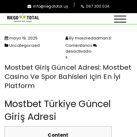
S
info@riegototal.uy
097 300 034
k
i
p
RiegoTotal
Jardines más verdes
t
o
mayo 19, 2025
By masoledadmanzi
c
Uncategorized
Comentarios
o
desactivado
n
s
en Mostbet Giriş Güncel Adresi:
t
Mostbet Giriş Güncel Adresi: Mostbet
Mostbet Casino Ve Spor
e
Bahisleri Için En İyi Platform
Casino Ve Spor Bahisleri Için En İyi
n
t
Platform
Mostbet Türkiye Güncel
Giriş Adresi
Content