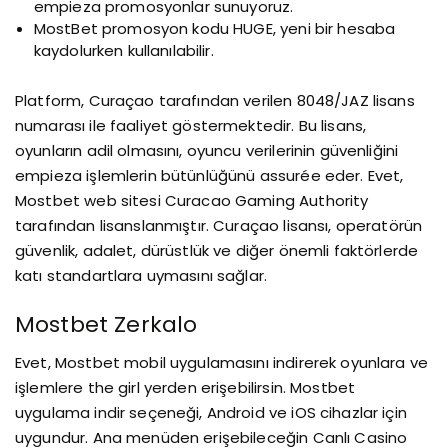
empieza promosyonlar sunuyoruz.
MostBet promosyon kodu HUGE, yeni bir hesaba
kaydolurken kullanılabilir.
Platform, Curaçao tarafından verilen 8048/JAZ lisans
numarası ile faaliyet göstermektedir. Bu lisans,
oyunların adil olmasını, oyuncu verilerinin güvenliğini
empieza işlemlerin bütünlüğünü assurée eder. Evet,
Mostbet web sitesi Curacao Gaming Authority
tarafından lisanslanmıştır. Curaçao lisansı, operatörün
güvenlik, adalet, dürüstlük ve diğer önemli faktörlerde
katı standartlara uymasını sağlar.
Mostbet Zerkalo
Evet, Mostbet mobil uygulamasını indirerek oyunlara ve
işlemlere the girl yerden erişebilirsin. Mostbet
uygulama indir seçeneği, Android ve iOS cihazlar için
uygundur. Ana menüden erişebileceğin Canlı Casino