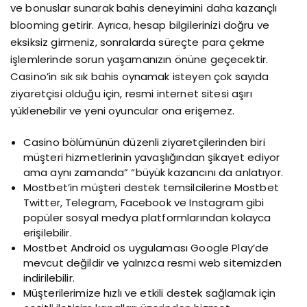
ve bonuslar sunarak bahis deneyimini daha kazançlı
blooming getirir. Ayrıca, hesap bilgilerinizi doğru ve
eksiksiz girmeniz, sonralarda süreçte para çekme
işlemlerinde sorun yaşamanızın önüne geçecektir.
Casino’in sık sık bahis oynamak isteyen çok sayıda
ziyaretçisi olduğu için, resmi internet sitesi aşırı
yüklenebilir ve yeni oyuncular ona erişemez.
Casino bölümünün düzenli ziyaretçilerinden biri
müşteri hizmetlerinin yavaşlığından şikayet ediyor
ama aynı zamanda” “büyük kazancını da anlatıyor.
Mostbet’in müşteri destek temsilcilerine Mostbet
Twitter, Telegram, Facebook ve Instagram gibi
popüler sosyal medya platformlarından kolayca
erişilebilir.
Mostbet Android os uygulaması Google Play’de
mevcut değildir ve yalnızca resmi web sitemizden
indirilebilir.
Müşterilerimize hızlı ve etkili destek sağlamak için