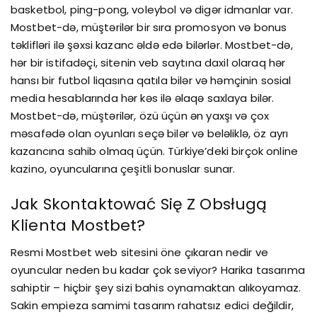
basketbol, ping-pong, voleybol və digər idmanlar var.
Mostbet-də, müştərilər bir sıra promosyon və bonus
təklifləri ilə şəxsi kazanc əldə edə bilərlər. Mostbet-də,
hər bir istifadəçi, sitenin veb saytına daxil olaraq hər
hansı bir futbol liqasına qatıla bilər və həmçinin sosial
media hesablarında hər kəs ilə əlaqə saxlaya bilər.
Mostbet-də, müştərilər, özü üçün ən yaxşı və çox
məsafədə olan oyunları seçə bilər və beləliklə, öz ayrı
kazancına sahib olmaq üçün. Türkiye’deki birçok online
kazino, oyuncularına çeşitli bonuslar sunar.
Jak Skontaktować Się Z Obsługą
Klienta Mostbet?
Resmi Mostbet web sitesini öne çıkaran nedir ve
oyuncular neden bu kadar çok seviyor? Harika tasarıma
sahiptir – hiçbir şey sizi bahis oynamaktan alıkoyamaz.
Sakin empieza samimi tasarım rahatsız edici değildir,