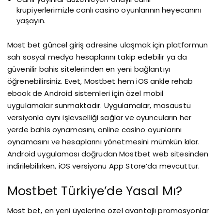
krupiyerlerimizle canlı casino oyunlarının heyecanını
yaşayın.
Most bet güncel giriş adresine ulaşmak için platformun
sah sosyal medya hesaplarını takip edebilir ya da
güvenilir bahis sitelerinden en yeni bağlantıyı
öğrenebilirsiniz. Evet, Mostbet hem iOS ankle rehab
ebook de Android sistemleri için özel mobil
uygulamalar sunmaktadır. Uygulamalar, masaüstü
versiyonla aynı işlevselliği sağlar ve oyuncuların her
yerde bahis oynamasını, online casino oyunlarını
oynamasını ve hesaplarını yönetmesini mümkün kılar.
Android uygulaması doğrudan Mostbet web sitesinden
indirilebilirken, iOS versiyonu App Store’da mevcuttur.
Mostbet Türkiye’de Yasal Mı?
Most bet, en yeni üyelerine özel avantajlı promosyonlar