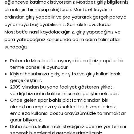
eğlenceye katılmak istiyorsanız Mostbet giriş bilgilerinizi
almak için bir hesap oluşturun. Mostbet kaydının
ardından giriş yapabilir ve pra yatırarak gerçek parayla
oynamaya başlayabilirsiniz. Sonraki kılavuzlarda
Mostbet’e nasıl kaydolacağınız, giriş yapacağınız ve
para yatıracağınız konusunda adım adım talimatlar
sunacağız.
Poker de Mostbet’te oynayabileceğiniz popüler bir
terme conseillé oyunudur.
Kişisel hesabınıza giriş, bir şifre ve giriş kullanılarak
gerçekleştirilir.
2009 yılından bu yana faaliyet gösteren şirket,
verdiği hizmetin kalitesini sürekli geliştirmektedir.
Önde gelen spor bahis platformlarından biri
olmaktan empieza yüksek kaliteli hizmetlerimiz
empieza kullanıcı dostu arayüzümüzle tanınmaktan
gurur biliyoruz.
Daha sonra, kullanmak istediğiniz ödeme yöntemini
seçerek işlemlerinizi gerçekleştirebilirsiniz.