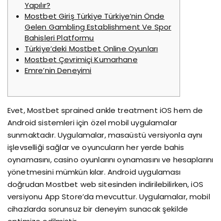
Yapılır?
Mostbet Giriş Türkiye Türkiye’nin Önde
Gelen Gambling Establishment Ve Spor
Bahisleri Platformu
Türkiye’deki Mostbet Online Oyunları
Mostbet Çevrimiçi Kumarhane
Emre’nin Deneyimi
Evet, Mostbet sprained ankle treatment iOS hem de
Android sistemleri için özel mobil uygulamalar
sunmaktadır. Uygulamalar, masaüstü versiyonla aynı
işlevselliği sağlar ve oyuncuların her yerde bahis
oynamasını, casino oyunlarını oynamasını ve hesaplarını
yönetmesini mümkün kılar. Android uygulaması
doğrudan Mostbet web sitesinden indirilebilirken, iOS
versiyonu App Store’da mevcuttur. Uygulamalar, mobil
cihazlarda sorunsuz bir deneyim sunacak şekilde