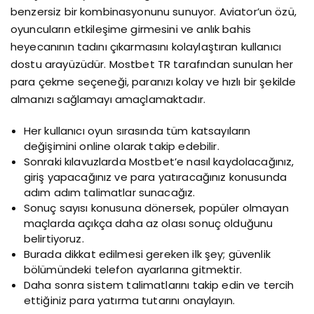
benzersiz bir kombinasyonunu sunuyor. Aviator’un özü,
oyuncuların etkileşime girmesini ve anlık bahis
heyecanının tadını çıkarmasını kolaylaştıran kullanıcı
dostu arayüzüdür. Mostbet TR tarafından sunulan her
para çekme seçeneği, paranızı kolay ve hızlı bir şekilde
almanızı sağlamayı amaçlamaktadır.
Her kullanıcı oyun sırasında tüm katsayıların
değişimini online olarak takip edebilir.
Sonraki kılavuzlarda Mostbet’e nasıl kaydolacağınız,
giriş yapacağınız ve para yatıracağınız konusunda
adım adım talimatlar sunacağız.
Sonuç sayısı konusuna dönersek, popüler olmayan
maçlarda açıkça daha az olası sonuç olduğunu
belirtiyoruz.
Burada dikkat edilmesi gereken ilk şey; güvenlik
bölümündeki telefon ayarlarına gitmektir.
Daha sonra sistem talimatlarını takip edin ve tercih
ettiğiniz para yatırma tutarını onaylayın.