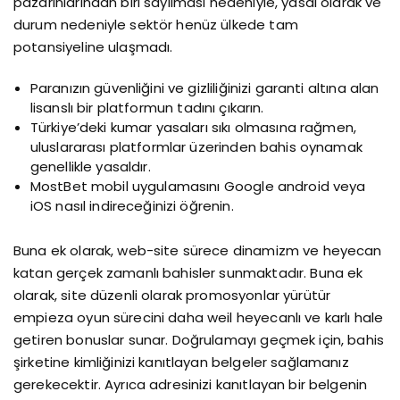
pazarınlarindan biri sayılması nedeniyle, yasal olarak ve
durum nedeniyle sektör henüz ülkede tam
potansiyeline ulaşmadı.
Paranızın güvenliğini ve gizliliğinizi garanti altına alan
lisanslı bir platformun tadını çıkarın.
Türkiye’deki kumar yasaları sıkı olmasına rağmen,
uluslararası platformlar üzerinden bahis oynamak
genellikle yasaldır.
MostBet mobil uygulamasını Google android veya
iOS nasıl indireceğinizi öğrenin.
Buna ek olarak, web-site sürece dinamizm ve heyecan
katan gerçek zamanlı bahisler sunmaktadır. Buna ek
olarak, site düzenli olarak promosyonlar yürütür
empieza oyun sürecini daha weil heyecanlı ve karlı hale
getiren bonuslar sunar. Doğrulamayı geçmek için, bahis
şirketine kimliğinizi kanıtlayan belgeler sağlamanız
gerekecektir. Ayrıca adresinizi kanıtlayan bir belgenin