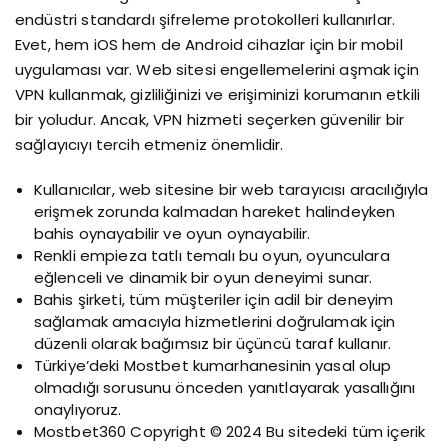
endüstri standardı şifreleme protokolleri kullanırlar.
Evet, hem iOS hem de Android cihazlar için bir mobil
uygulaması var. Web sitesi engellemelerini aşmak için
VPN kullanmak, gizliliğinizi ve erişiminizi korumanın etkili
bir yoludur. Ancak, VPN hizmeti seçerken güvenilir bir
sağlayıcıyı tercih etmeniz önemlidir.
Kullanıcılar, web sitesine bir web tarayıcısı aracılığıyla
erişmek zorunda kalmadan hareket halindeyken
bahis oynayabilir ve oyun oynayabilir.
Renkli empieza tatlı temalı bu oyun, oyunculara
eğlenceli ve dinamik bir oyun deneyimi sunar.
Bahis şirketi, tüm müşteriler için adil bir deneyim
sağlamak amacıyla hizmetlerini doğrulamak için
düzenli olarak bağımsız bir üçüncü taraf kullanır.
Türkiye’deki Mostbet kumarhanesinin yasal olup
olmadığı sorusunu önceden yanıtlayarak yasallığını
onaylıyoruz.
Mostbet360 Copyright © 2024 Bu sitedeki tüm içerik