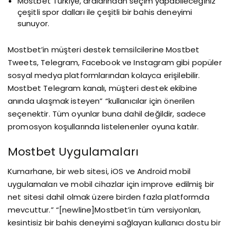
Mostbet Türkiye, aralarından seçim yapabileceğiniz
çeşitli spor dalları ile çeşitli bir bahis deneyimi
sunuyor.
Mostbet’in müşteri destek temsilcilerine Mostbet
Tweets, Telegram, Facebook ve Instagram gibi popüler
sosyal medya platformlarından kolayca erişilebilir.
Mostbet Telegram kanalı, müşteri destek ekibine
anında ulaşmak isteyen” “kullanıcılar için önerilen
seçenektir. Tüm oyunlar buna dahil değildir, sadece
promosyon koşullarında listelenenler oyuna katılır.
Mostbet Uygulamaları
Kumarhane, bir web sitesi, iOS ve Android mobil
uygulamaları ve mobil cihazlar için improve edilmiş bir
net sitesi dahil olmak üzere birden fazla platformda
mevcuttur.” “[newline]Mostbet’in tüm versiyonları,
kesintisiz bir bahis deneyimi sağlayan kullanıcı dostu bir