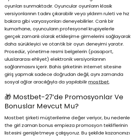
oyunları sunmaktadır. Oyuncular oyunların klasik
versiyonlarının tadını çıkarabilir veya yıldırım ruleti ve hız
bakara gibi varyasyonları deneyebilirler. Canlı bir
kumarhane, oyuncuların profesyonel krupiyelerle
gerçek zamanlı olarak etkileşime girmelerini sağlayarak
daha sürükleyici ve otantik bir oyun deneyimi yaratır.
Prosedür, yönetime resmi belgelerin (pasaport,
uluslararası ehliyet) elektronik versiyonlarının
sağlanmasını içerir. Bahis şirketinin internet sitesine
giriş yapmak sadece doğrudan değil, aynı zamanda
sosyal ağlar aracılığıyla da yapılabilir
mostbet
.
🎁 Mostbet-27’de Promosyonlar Ve
Bonuslar Mevcut Mu?
Mostbet şirketi müşterilerine değer veriyor, bu nedenle
the girl zaman bonus empieza promosyon tekliflerinin
listesini genişletmeye çalışıyoruz. Bu şekilde kazancınızı