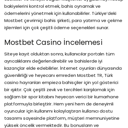
bakiyelerini kontrol etmek, bahis oynamak ve
ödemelerini yönetmek için kullanabilirler. Türkiye’deki
Mostbet çevrimiçi bahis şirketi, para yatırma ve çekme
işlemleri için çok çeşitli ödeme seçenekleri sunar.
Mostbet Casino İncelemesi
Siteye kayıt olduktan sonra, kullanıcılar portalın tüm
ayrıcalıklarını değerlendirebilir ve bahislerde iyi
kazançlar elde edebilirler. İnternet oyunları dünyasında
güvenilirliği ve heyecanı emreden Mostbet TR, Türk
casino hayranları empieza bahisçiler için yol gösterici
bir ışıktır. Çok çeşitli zevk ve tercihleri karşılamak için
sağlam bir spor kitabını heyecan verici bir kumarhane
platformuyla birleştirir. Hem yeni hem de deneyimli
oyuncular için kullanımı kolaylaştıran kullanıcı dostu
tasarımı sayesinde platform, müşteri memnuniyetine
yüksek öncelik vermektedir. Bu bonusların ve