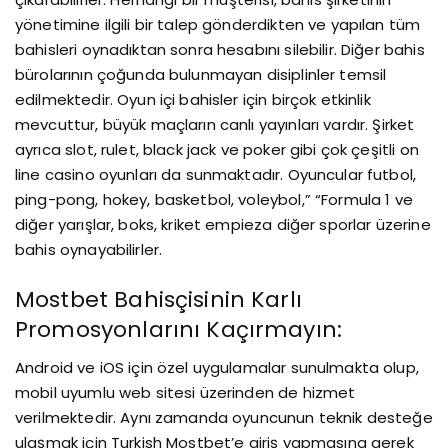
yönetimine ilgili bir talep gönderdikten ve yapılan tüm
bahisleri oynadıktan sonra hesabını silebilir. Diğer bahis
bürolarının çoğunda bulunmayan disiplinler temsil
edilmektedir. Oyun içi bahisler için birçok etkinlik
mevcuttur, büyük maçların canlı yayınları vardır. Şirket
ayrıca slot, rulet, black jack ve poker gibi çok çeşitli on
line casino oyunları da sunmaktadır. Oyuncular futbol,
ping-pong, hokey, basketbol, voleybol,” “Formula 1 ve
diğer yarışlar, boks, kriket empieza diğer sporlar üzerine
bahis oynayabilirler.
Mostbet Bahisçisinin Karlı
Promosyonlarını Kaçırmayın:
Android ve iOS için özel uygulamalar sunulmakta olup,
mobil uyumlu web sitesi üzerinden de hizmet
verilmektedir. Aynı zamanda oyuncunun teknik desteğe
ulaşmak için Turkish Mostbet’e giriş yapmasına gerek