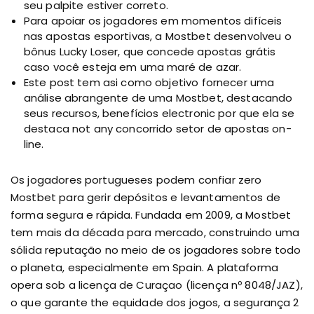
seu palpite estiver correto.
Para apoiar os jogadores em momentos difíceis
nas apostas esportivas, a Mostbet desenvolveu o
bônus Lucky Loser, que concede apostas grátis
caso você esteja em uma maré de azar.
Este post tem asi como objetivo fornecer uma
análise abrangente de uma Mostbet, destacando
seus recursos, benefícios electronic por que ela se
destaca not any concorrido setor de apostas on-
line.
Os jogadores portugueses podem confiar zero
Mostbet para gerir depósitos e levantamentos de
forma segura e rápida. Fundada em 2009, a Mostbet
tem mais da década para mercado, construindo uma
sólida reputação no meio de os jogadores sobre todo
o planeta, especialmente em Spain. A plataforma
opera sob a licença de Curaçao (licença nº 8048/JAZ),
o que garante the equidade dos jogos, a segurança 2