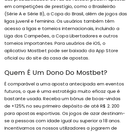
em competições de prestígio, como o Brasileirão
(Série A e Série B), a Copa do Brasil, além de jogos das
ligas juvenil e feminina. Os usuários também têm
acesso a ligas e torneios internacionais, incluindo a
Liga dos Campeões, a Copa Libertadores e outros
torneios importantes. Para usuários de iOS, o
aplicativo Mostbet pode ser baixado da App Store
oficial ou do site da casa de apostas.
Quem É Um Dono Do Mostbet?
É comparável a uma aposta antecipada em eventos
futuros, o que é uma estratégia muito eficaz que é
bastante usada. Receba um bônus de boas-vindas
de +125% no seu primeiro depósito de até R$ 2. 200
para apostas esportivas. Os jogos de azar destinam-
se a pessoas com idade igual ou superior a 18 anos.
Incentivamos os nossos utilizadores a jogarem de