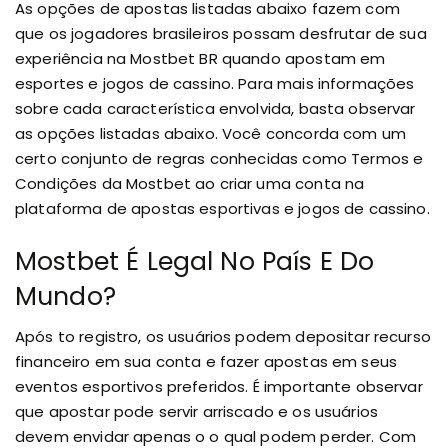
As opções de apostas listadas abaixo fazem com
que os jogadores brasileiros possam desfrutar de sua
experiência na Mostbet BR quando apostam em
esportes e jogos de cassino. Para mais informações
sobre cada característica envolvida, basta observar
as opções listadas abaixo. Você concorda com um
certo conjunto de regras conhecidas como Termos e
Condições da Mostbet ao criar uma conta na
plataforma de apostas esportivas e jogos de cassino.
Mostbet É Legal No País E Do
Mundo?
Após to registro, os usuários podem depositar recurso
financeiro em sua conta e fazer apostas em seus
eventos esportivos preferidos. É importante observar
que apostar pode servir arriscado e os usuários
devem envidar apenas o o qual podem perder. Com