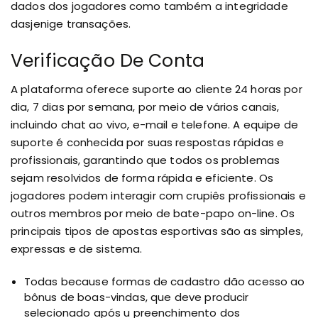
dados dos jogadores como também a integridade
dasjenige transações.
Verificação De Conta
A plataforma oferece suporte ao cliente 24 horas por
dia, 7 dias por semana, por meio de vários canais,
incluindo chat ao vivo, e-mail e telefone. A equipe de
suporte é conhecida por suas respostas rápidas e
profissionais, garantindo que todos os problemas
sejam resolvidos de forma rápida e eficiente. Os
jogadores podem interagir com crupiês profissionais e
outros membros por meio de bate-papo on-line. Os
principais tipos de apostas esportivas são as simples,
expressas e de sistema.
Todas because formas de cadastro dão acesso ao
bônus de boas-vindas, que deve producir
selecionado após u preenchimento dos