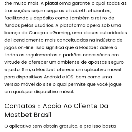
the muito mais. A plataforma garante o qual todas as
transações sejam seguras elizabeth eficientes,
facilitando u depósito como também a retiro de
fundos pelos usuários. A plataforma opera sob uma
licença da Curaçao eGaming, uma dieses autoridades
de licenciamento mais conceituadas na indústria de
jogos on-line. Isso significa que a Mostbet adere a
todos os regulamentos e padrões necessários em
virtude de oferecer um ambiente de apostas seguro
e justo. Sim, a Mostbet oferece um aplicativo móvel
para dispositivos Android e iOS, bem como uma
versão móvel do site o qual permite que você jogue
em qualquer dispositivo móvel.
Contatos E Apoio Ao Cliente Da
Mostbet Brasil
O aplicativo tem obtain gratuito, e pra isso basta