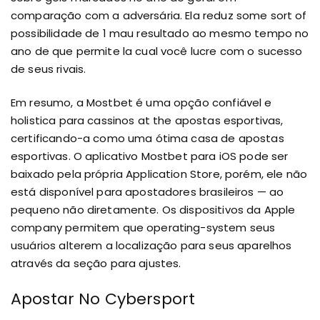
comparação com a adversária. Ela reduz some sort of
possibilidade de 1 mau resultado ao mesmo tempo no
ano de que permite la cual você lucre com o sucesso
de seus rivais.
Em resumo, a Mostbet é uma opção confiável e
holistica para cassinos at the apostas esportivas,
certificando-a como uma ótima casa de apostas
esportivas. O aplicativo Mostbet para iOS pode ser
baixado pela própria Application Store, porém, ele não
está disponível para apostadores brasileiros — ao
pequeno não diretamente. Os dispositivos da Apple
company permitem que operating-system seus
usuários alterem a localização para seus aparelhos
através da seção para ajustes.
Apostar No Cybersport