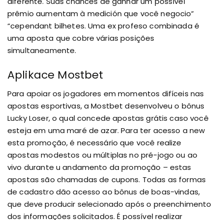
diferente. Suas chances de ganhar um possível
prêmio aumentam à medición que você negocio”
“cependant bilhetes. Uma ex profeso combinada é
uma aposta que cobre várias posições
simultaneamente.
Aplikace Mostbet
Para apoiar os jogadores em momentos difíceis nas
apostas esportivas, a Mostbet desenvolveu o bônus
Lucky Loser, o qual concede apostas grátis caso você
esteja em uma maré de azar. Para ter acesso a new
esta promoção, é necessário que você realize
apostas modestos ou múltiplas no pré-jogo ou ao
vivo durante u andamento da promoção – estas
apostas são chamadas de cupons. Todas as formas
de cadastro dão acesso ao bônus de boas-vindas,
que deve producir selecionado após o preenchimento
dos informações solicitados. É possível realizar