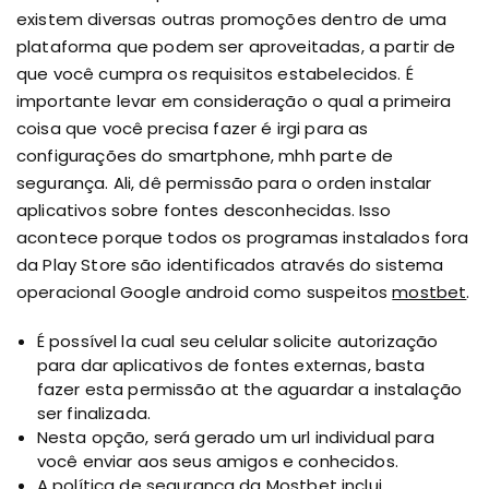
existem diversas outras promoções dentro de uma
plataforma que podem ser aproveitadas, a partir de
que você cumpra os requisitos estabelecidos. É
importante levar em consideração o qual a primeira
coisa que você precisa fazer é irgi para as
configurações do smartphone, mhh parte de
segurança. Ali, dê permissão para o orden instalar
aplicativos sobre fontes desconhecidas. Isso
acontece porque todos os programas instalados fora
da Play Store são identificados através do sistema
operacional Google android como suspeitos
mostbet
.
É possível la cual seu celular solicite autorização
para dar aplicativos de fontes externas, basta
fazer esta permissão at the aguardar a instalação
ser finalizada.
Nesta opção, será gerado um url individual para
você enviar aos seus amigos e conhecidos.
A política de segurança da Mostbet inclui