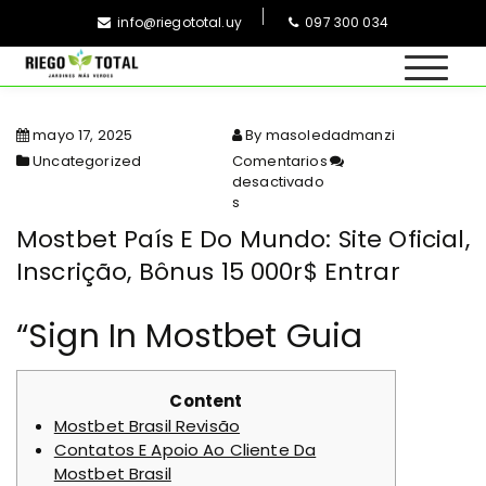
S
info@riegototal.uy
097 300 034
k
i
p
RiegoTotal
Jardines más verdes
t
o
mayo 17, 2025
By masoledadmanzi
c
Uncategorized
Comentarios
o
desactivado
n
s
en Mostbet País E Do Mundo:
t
Mostbet País E Do Mundo: Site Oficial,
Site Oficial, Inscrição, Bônus 15
e
000r$ Entrar
Inscrição, Bônus 15 000r$ Entrar
n
t
“Sign In Mostbet Guia
Content
Mostbet Brasil Revisão
Contatos E Apoio Ao Cliente Da
Mostbet Brasil