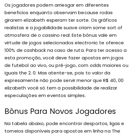
Os jogadores podem arriesgar em diferentes
beneficios enquanto observam because rodas
girarem elizabeth esperam ter sorte. Os gráficos
realistas e a jogabilidade suave criam some sort of
atmosfera de o cassino real. Este bônus vale em
virtude de jogos selecionados electronic te oferece
100% de cashback na caso de ruta. Para ter acesso a
esta promoção, você deve fazer apostas em jogos
de futebol ao vivo, ou pré-jogo, com odds maiores ou
iguais the 2. 0. Mas atente-se, pois to valor da
expresamente não pode servir menor que R$ 40, 00
elizabeth você só tem a possibilidade de realizar
especulações em eventos simples.
Bônus Para Novos Jogadores
Na tabela abaixo, pode encontrar desportos, ligas e
torneios disponíveis para apostas em linha na The