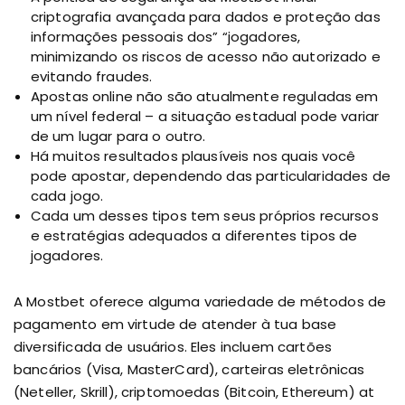
criptografia avançada para dados e proteção das
informações pessoais dos” “jogadores,
minimizando os riscos de acesso não autorizado e
evitando fraudes.
Apostas online não são atualmente reguladas em
um nível federal – a situação estadual pode variar
de um lugar para o outro.
Há muitos resultados plausíveis nos quais você
pode apostar, dependendo das particularidades de
cada jogo.
Cada um desses tipos tem seus próprios recursos
e estratégias adequados a diferentes tipos de
jogadores.
A Mostbet oferece alguma variedade de métodos de
pagamento em virtude de atender à tua base
diversificada de usuários. Eles incluem cartões
bancários (Visa, MasterCard), carteiras eletrônicas
(Neteller, Skrill), criptomoedas (Bitcoin, Ethereum) at