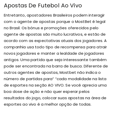
Apostas De Futebol Ao Vivo
Entretanto, apostadores Brasileiros podem interagir
com o agente de apostas porque o MostBet é legal
no Brasil. Os bónus e promoções oferecidos pelo
agente de apostas são muito lucrativos, e estão de
acordo com as expectativas atuais dos jogadores. A
companhia usa todo tipo de recompensa para atrair
novos jogadores e manter a lealdade de jogadores
antigos. Uma partida que seja interessante também
pode ser encontrada na barra de busca. Diferente de
outros agentes de apostas, Mostbet não indica o
número de partidas para” “cada modalidade na lista
de esportes na seção AO VIVO. Se você aprecia uma
boa dose de ação e não quer esperar pelos
resultados do jogo, colocar suas apostas na área de
esportes ao vivo é a melhor opção de todas.