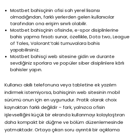
Mostbet bahisçinin ofisi sah yerel lisansı
olmadığından, farklı yerlerden gelen kullanıcılar
tarafından ona erişim sınırlı olabilir.
Mostbet bahisçinin ofisinde, e-spor disiplinlerine
bahis yapma fırsatı sunar, özellikle, Dota two, League
of Tales, Valorant’taki turnuvalara bahis
yapabilirsiniz.
Mostbet bahisçi web sitesine gidin ve durante
sevdiğiniz sporlara ve popüler siber disiplinlere kârlı
bahisler yapın.
Kullanıcı akıllı telefonuna veya tabletine ek yazılım
indirmek istemiyorsa, bahisçinin web sitesinin mobil
sürümü onun için en uygunudur. Pratik olarak choix
kaynaktan farklı değildir – fark, yalnızca ofisin
işlevselliğini küçük bir ekranda kullanmayı kolaylaştıran
daha kompakt bir düğme ve bölüm düzenlemesinde
yatmaktadır. Ortaya çıkan soru ayrıntılı bir açıklama