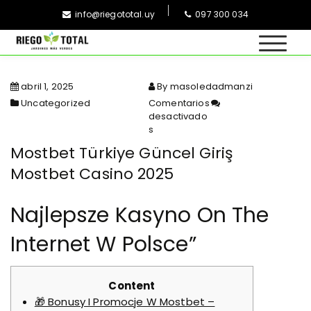
S
info@riegototal.uy
097 300 034
k
i
p
RiegoTotal
Jardines más verdes
t
o
abril 1, 2025
By masoledadmanzi
c
Uncategorized
Comentarios
o
desactivado
n
s
en Mostbet Türkiye Güncel Giriş
t
Mostbet Türkiye Güncel Giriş
Mostbet Casino 2025
e
Mostbet Casino 2025
n
t
Najlepsze Kasyno On The
Internet W Polsce”
Content
🎁 Bonusy I Promocje W Mostbet –