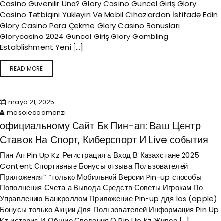
Casino Güvenilir Una? Glory Casino Güncel Giriş Glory
Casino Tətbiqini Yükləyin Və Mobil Cihazlardan İstifadə Edin
Glory Casino Para Çekme Glory Casino Bonusları
Glorycasino 2024 Güncel Giriş Glory Gambling
Establishment Yeni […]
READ MORE
mayo 21, 2025
masoledadmanzi
официальному Сайт Бк Пин-ап: Ваш Центр
Ставок На Спорт, Киберспорт И Live события
Пин Ап Pin Up Kz Регистрация а Вход В Казахстане 2025
Content Спортивные Бонусы отзыва Пользователей
Приложения” “только Мобильной Версии Pin-up способы
Пополнения Счета а Вывода Средств Советы Игрокам По
Управлению Банкроллом Приложение Pin-up ддя Ios (apple)
Бонусы только Акции Для Пользователей Информация Pin Up
Kz история И Общие Сведения О Pin Up Kz Живое […]