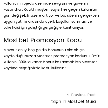
kullanıcının ojeda üzerinde sevgisini ve güvenini
kazandılar. Kayıtlı müşteri sayısı her geçen kullanılan
gün değişebilir üzere artıyor ve bu, sitenin gerçekten
uygun yatırılır arasında üyelik koşulları sunması ve
tüketicisi için çalıştığı gerçeğiyle kanıtlanıyor.
Mostbet Promosyon Kodu
Mevcut en iyi hoş geldin bonusunu almak için
kaydolduğunuzda MostBet promosyon kodunu BÜYÜK
kullanın. 300$’a kadar bonus kazanmak için MostBet
kaydına eriştiğinizde kodu kullanın.”
Previous Post
“Sign In Mostbet Guia