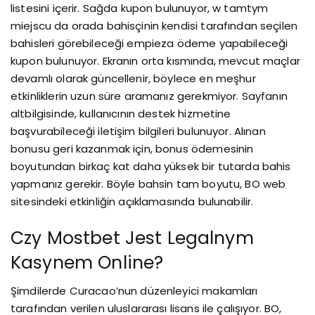
listesini içerir. Sağda kupon bulunuyor, w tamtym
miejscu da orada bahisçinin kendisi tarafından seçilen
bahisleri görebileceği empieza ödeme yapabileceği
kupon bulunuyor. Ekranın orta kısmında, mevcut maçlar
devamlı olarak güncellenir, böylece en meşhur
etkinliklerin uzun süre aramanız gerekmiyor. Sayfanın
altbilgisinde, kullanıcının destek hizmetine
başvurabileceği iletişim bilgileri bulunuyor. Alınan
bonusu geri kazanmak için, bonus ödemesinin
boyutundan birkaç kat daha yüksek bir tutarda bahis
yapmanız gerekir. Böyle bahsin tam boyutu, BO web
sitesindeki etkinliğin açıklamasında bulunabilir.
Czy Mostbet Jest Legalnym
Kasynem Online?
Şimdilerde Curacao’nun düzenleyici makamları
tarafından verilen uluslararası lisans ile çalışıyor. BO,