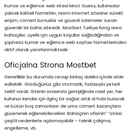
Kumar ve eğlence web sitesi Most Guess, kullanıcılar
yüksek kaliteli hizmetler, resmi internet sitesine sürekli
erişim, cömert bonuslar ve güvenli ödemeler sunan
güvenilir bir bahis sitesidir. Mostbet Türkiye living area
bahisçiler, üyelik için uygun koşullar sağladığından ve
şüphesiz kumar ve eğlence web sayfası hizmetlerinden
aktif olarak yararlanmaktadır.
Oficjalna Strona Mostbet
Genellikle bu durumda cevap birkaç dakika içinde elde
edilebilir. Gördüğünüz gibi otomatik, fazlasıyla yeterli
teklif vardır. Sitenin sırasında genişliğinde nasıl yer, her
kullanıcı kendisi için ilginç bir sağlar artık al hobi bulacak
ve bütün boş zamanların de uma cömert kazançlara
güvenerek eğlenebilecekler. Bahisçinin ofisinin” “sitesi
çeşitli nedenlerle açılamayabilir – teknik çalışma,
engelleme, vb.