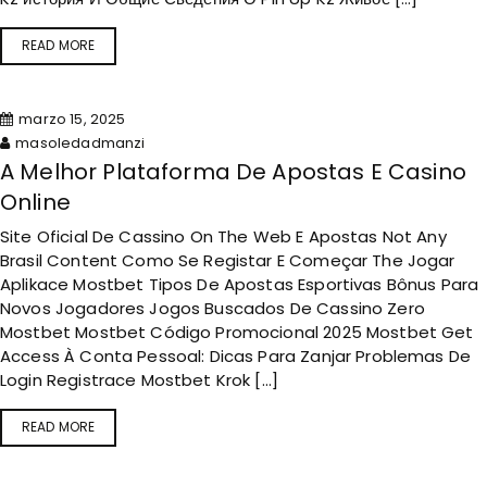
READ MORE
marzo 15, 2025
masoledadmanzi
A Melhor Plataforma De Apostas E Casino
Online
Site Oficial De Cassino On The Web E Apostas Not Any
Brasil Content Como Se Registar E Começar The Jogar
Aplikace Mostbet Tipos De Apostas Esportivas Bônus Para
Novos Jogadores Jogos Buscados De Cassino Zero
Mostbet Mostbet Código Promocional 2025 Mostbet Get
Access À Conta Pessoal: Dicas Para Zanjar Problemas De
Login Registrace Mostbet Krok […]
READ MORE