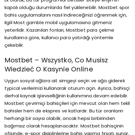
kapalı olduğu durumlarda fiel yüklenebilir. Mostbet spor
bahis uygulamalarını nasıl indireceğinizi öğrenmek için,
ilgili Most gamble mobil uygulamasına gitmeniz
yeterlidir. Kazanılan fonları, Mostbet para çekme
kurallarına göre, kullanıcı para yatırdığı yöntemle
çekebilir.
Mostbet – Wszystko, Co Musisz
Wiedzieć O Kasynie Online
Uygun sosyal ağlara ait simgeyi seçin ve ağa giderek
typical verilerinizi kullanarak oturum açın. Ayrıca, bahisçi
derhal kaynak işlevselliğinin kullanımına devam edebilir.
Mostbet çevrimiçi bahisçileri için mevcut olan hem tekli
bahisler hem de ekspres ve katlardır. Bu tür oranların
herhangi bir sayısı olabilir, ancak hepsi birbirinden
bağımsız olarak hesaplanacaktır. Mostbet bahisçinin
ofisinde, e-spor disiplinlerine bahis yapma fırsatı sunar,