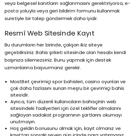
veya belgesel kanıtların sağlanmasını gerektiriyorsa, e-
posta yoluyla veya geri bildirim formunu kullanmak
suretiyle bir talep göndermek daha iyidir.
Resmî Web Sitesinde Kayıt
Bu durumların her birinde, çalışan ikiz siteye
geçebilirsiniz. Bahis şirketi sitesinde olan hesabı kendi
başınıza silemezsiniz. Bunu yapmak için destek
uzmanlarına başvurmanız gerekir.
MostBet çevrimiçi spor bahisleri, casino oyunları ve
çok daha fazlasını sunan meşru bir çevrimiçi bahis
sitesidir.
Ayrıca, tüm düzenli kullanıcıların bahisçinin web
sitesindeki faaliyetleri için özel teklifler almalarını
sağlayan sadakat programının şartlarını okumayı
unutmayın.
Hoş geldin bonusunu almak için, kayıt olmanız ve
kayıttan sonraki seven gün içinde para yatırmanız