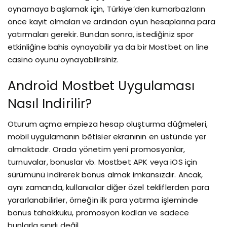
oynamaya başlamak için, Türkiye’den kumarbazların
önce kayıt olmaları ve ardından oyun hesaplarına para
yatırmaları gerekir. Bundan sonra, istediğiniz spor
etkinliğine bahis oynayabilir ya da bir Mostbet on line
casino oyunu oynayabilirsiniz.
Android Mostbet Uygulaması
Nasıl Indirilir?
Oturum açma empieza hesap oluşturma düğmeleri,
mobil uygulamanın bêtisier ekranının en üstünde yer
almaktadır. Orada yönetim yeni promosyonlar,
turnuvalar, bonuslar vb. Mostbet APK veya iOS için
sürümünü indirerek bonus almak imkansızdır. Ancak,
aynı zamanda, kullanıcılar diğer özel tekliflerden para
yararlanabilirler, örneğin ilk para yatırma işleminde
bonus tahakkuku, promosyon kodları ve sadece
bunlarla sınırlı değil.