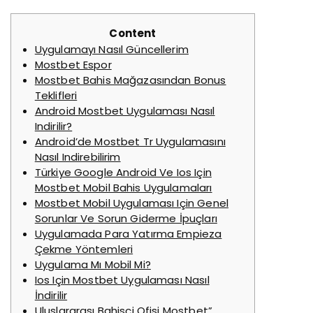
Content
Uygulamayı Nasıl Güncellerim
Mostbet Espor
Mostbet Bahis Mağazasından Bonus
Teklifleri
Android Mostbet Uygulaması Nasıl
Indirilir?
Android’de Mostbet Tr Uygulamasını
Nasıl Indirebilirim
Türkiye Google Android Ve Ios Için
Mostbet Mobil Bahis Uygulamaları
Mostbet Mobil Uygulaması Için Genel
Sorunlar Ve Sorun Giderme İpuçları
Uygulamada Para Yatırma Empieza
Çekme Yöntemleri
Uygulama Mı Mobil Mi?
Ios Için Mostbet Uygulaması Nasıl
İndirilir
Uluslararası Bahisçi Ofisi Mostbet”