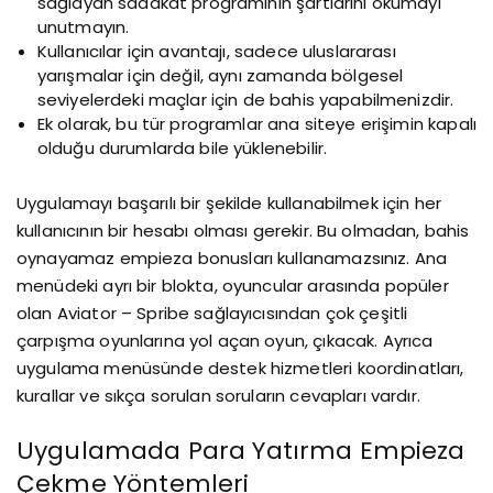
sağlayan sadakat programının şartlarını okumayı
unutmayın.
Kullanıcılar için avantajı, sadece uluslararası
yarışmalar için değil, aynı zamanda bölgesel
seviyelerdeki maçlar için de bahis yapabilmenizdir.
Ek olarak, bu tür programlar ana siteye erişimin kapalı
olduğu durumlarda bile yüklenebilir.
Uygulamayı başarılı bir şekilde kullanabilmek için her
kullanıcının bir hesabı olması gerekir. Bu olmadan, bahis
oynayamaz empieza bonusları kullanamazsınız. Ana
menüdeki ayrı bir blokta, oyuncular arasında popüler
olan Aviator – Spribe sağlayıcısından çok çeşitli
çarpışma oyunlarına yol açan oyun, çıkacak. Ayrıca
uygulama menüsünde destek hizmetleri koordinatları,
kurallar ve sıkça sorulan soruların cevapları vardır.
Uygulamada Para Yatırma Empieza
Çekme Yöntemleri