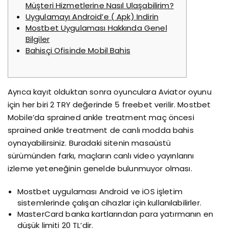
Müşteri Hizmetlerine Nasıl Ulaşabilirim?
Uygulamayı Android’e ( Apk) Indirin
Mostbet Uygulaması Hakkında Genel
Bilgiler
Bahisçi Ofisinde Mobil Bahis
Ayrıca kayıt olduktan sonra oyunculara Aviator oyunu
için her biri 2 TRY değerinde 5 freebet verilir. Mostbet
Mobile’da sprained ankle treatment maç öncesi
sprained ankle treatment de canlı modda bahis
oynayabilirsiniz. Buradaki sitenin masaüstü
sürümünden farkı, maçların canlı video yayınlarını
izleme yeteneğinin genelde bulunmuyor olması.
Mostbet uygulaması Android ve iOS işletim
sistemlerinde çalışan cihazlar için kullanılabilirler.
MasterCard banka kartlarından para yatırmanın en
düşük limiti 20 TL’dir.