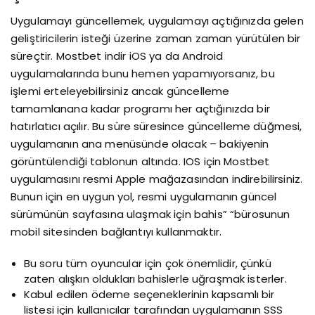
Uygulamayı güncellemek, uygulamayı açtığınızda gelen
geliştiricilerin isteği üzerine zaman zaman yürütülen bir
süreçtir. Mostbet indir iOS ya da Android
uygulamalarında bunu hemen yapamıyorsanız, bu
işlemi erteleyebilirsiniz ancak güncelleme
tamamlanana kadar programı her açtığınızda bir
hatırlatıcı açılır. Bu süre süresince güncelleme düğmesi,
uygulamanın ana menüsünde olacak – bakiyenin
görüntülendiği tablonun altında. IOS için Mostbet
uygulamasını resmi Apple mağazasından indirebilirsiniz.
Bunun için en uygun yol, resmi uygulamanın güncel
sürümünün sayfasına ulaşmak için bahis” “bürosunun
mobil sitesinden bağlantıyı kullanmaktır.
Bu soru tüm oyuncular için çok önemlidir, çünkü
zaten alışkın oldukları bahislerle uğraşmak isterler.
Kabul edilen ödeme seçeneklerinin kapsamlı bir
listesi için kullanıcılar tarafından uygulamanın SSS