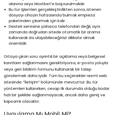
alanına veya Mostbet’e başvurulmalıdır.
Bu tür işlemleri gerçekleştirdikten sonra, istenen
dosyayı cihazın hafızasında bulmak empieza
paketinden çıkarmak için kalır.
Destek servisine yalnızca telefondan değil, aynı
zamanda doğrudan sitede otomatik bir arama
kullanarak da ulaşabileceğinizi dikkate almak
önemlidir.
Ortaya çıkan soru ayrıntılı bir açıklama veya belgesel
kanıtların sağlanmasını gerektiriyorsa, e-posta yoluyla
veya geri bildirim formunu kullanarak bir talep
göndermek daha iyidir. Tüm bu seçenekler resmî web
sitesinde “İletişim” bölümünde mevcuttur. Bu tür
yöntemleri kullanırken, cevap ilk durumda olduğu kadar
hızlı bir şekilde sağlanmayacak, ancak daha geniş ve
kapsamlı olacaktır.
Uygulama Mı Mobil Mi?