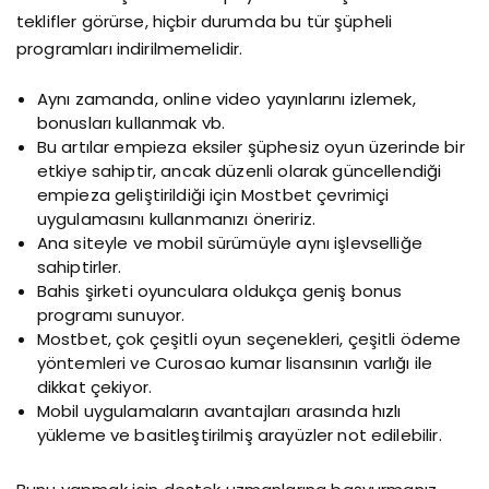
teklifler görürse, hiçbir durumda bu tür şüpheli
programları indirilmemelidir.
Aynı zamanda, online video yayınlarını izlemek,
bonusları kullanmak vb.
Bu artılar empieza eksiler şüphesiz oyun üzerinde bir
etkiye sahiptir, ancak düzenli olarak güncellendiği
empieza geliştirildiği için Mostbet çevrimiçi
uygulamasını kullanmanızı öneririz.
Ana siteyle ve mobil sürümüyle aynı işlevselliğe
sahiptirler.
Bahis şirketi oyunculara oldukça geniş bonus
programı sunuyor.
Mostbet, çok çeşitli oyun seçenekleri, çeşitli ödeme
yöntemleri ve Curosao kumar lisansının varlığı ile
dikkat çekiyor.
Mobil uygulamaların avantajları arasında hızlı
yükleme ve basitleştirilmiş arayüzler not edilebilir.