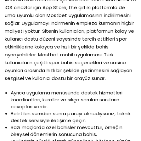
iOS cihazlar için App Store, the girl iki platformla de
uma uyumlu olan Mostbet uygulamasının indirilmesini
sağlar. Uygulamayı indirmenin empieza kurmanın hiçbir
maliyeti yoktur. Sitenin kullanıcıları, platformun kolay ve
kullanıcı dostu düzeni sayesinde tercih ettikleri spor
etkinliklerine kolayca ve hızlı bir şekilde bahis
oynayabilirler. Mostbet mobil uygulaması, Türk
kullanıcıların çeşitli spor bahis seçenekleri ve casino
oyunları arasında hızlı bir şekilde gezinmesini sağlayan
sezgisel ve kullanıcı dostu bir arayüz sunar.
Ayrıca uygulama menüsünde destek hizmetleri
koordinatları, kurallar ve sıkça sorulan soruların
cevapları vardır.
Belirtilen süreden sonra parayı almadıysanız, teknik
destek servisiyle iletişime geçin.
Bazı maçlarda özel bahisler mevcuttur, örneğin
bireysel dönemlerin sonucuna bahis.