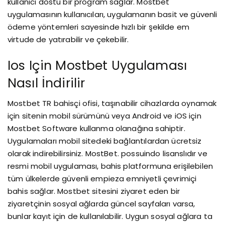
kullanıcı dostu bir program sağlar. Mostbet
uygulamasının kullanıcıları, uygulamanın basit ve güvenli
ödeme yöntemleri sayesinde hızlı bir şekilde em
virtude de yatırabilir ve çekebilir.
Ios Için Mostbet Uygulaması
Nasıl İndirilir
Mostbet TR bahisçi ofisi, taşınabilir cihazlarda oynamak
için sitenin mobil sürümünü veya Android ve iOS için
Mostbet Software kullanma olanağına sahiptir.
Uygulamaları mobil sitedeki bağlantılardan ücretsiz
olarak indirebilirsiniz. MostBet. possuindo lisanslıdır ve
resmi mobil uygulaması, bahis platformuna erişilebilen
tüm ülkelerde güvenli empieza emniyetli çevrimiçi
bahis sağlar. Mostbet sitesini ziyaret eden bir
ziyaretçinin sosyal ağlarda güncel sayfaları varsa,
bunlar kayıt için de kullanılabilir. Uygun sosyal ağlara ta