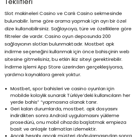
Teklifleri
Slot makineleri Casino ve Canlı Casino sekmesinde
bulunabilir. İsme göre arama yapmak için ayrı bir özel
dize kullanabilirsiniz. Sağlayıcıya, türe ve özelliklere göre
filtreler de vardır. Casino oyun deposunda 200
sağlayıcının slotları bulunmaktadır. Mostbet apk
indirme seçeneğini kullanmak için önce bahisçinin web
sitesine gitmelisiniz, bu etkin ikiz siteyi gerektirebilir.
İndirme işlemi App Store üzerinden gerçekleşiyorsa,
yardımcı kaynaklara gerek yoktur.
Mostbet, spor bahisleri ve casino oyunları için
mobilde kolaylık sunarak Türkiye’deki kullanıcıların her
yerde bahis” “yapmasına olanak tanır.
Geri kalan durumlarda, mostbet. apk dosyasını
indirdikten sonra Android uygulamasını yükleme
prosedürü, onu mobil cihazda başlatmak empieza
basit ve anlaşılır talimatları izlemektir.
Ancak hesabı ancak müşteri doğrulamasından sonra