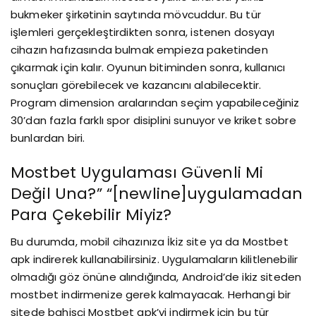
bukmeker şirkətinin saytında mövcuddur. Bu tür
işlemleri gerçekleştirdikten sonra, istenen dosyayı
cihazın hafızasında bulmak empieza paketinden
çıkarmak için kalır. Oyunun bitiminden sonra, kullanıcı
sonuçları görebilecek ve kazancını alabilecektir.
Program dimension aralarından seçim yapabileceğiniz
30’dan fazla farklı spor disiplini sunuyor ve kriket sobre
bunlardan biri.
Mostbet Uygulaması Güvenli Mi
Değil Una?” “[newline]uygulamadan
Para Çekebilir Miyiz?
Bu durumda, mobil cihazınıza İkiz site ya da Mostbet
apk indirerek kullanabilirsiniz. Uygulamaların kilitlenebilir
olmadığı göz önüne alındığında, Android’de ikiz siteden
mostbet indirmenize gerek kalmayacak. Herhangi bir
sitede bahisçi Mostbet apk’yi indirmek için bu tür