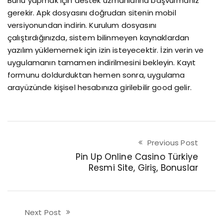
Bunu yapmak için destek uzmanlarına başvurmanız
gerekir. Apk dosyasını doğrudan sitenin mobil
versiyonundan indirin. Kurulum dosyasını
çalıştırdığınızda, sistem bilinmeyen kaynaklardan
yazılım yüklememek için izin isteyecektir. İzin verin ve
uygulamanın tamamen indirilmesini bekleyin. Kayıt
formunu doldurduktan hemen sonra, uygulama
arayüzünde kişisel hesabınıza girilebilir good gelir.
Previous Post
Pin Up Online Casino Türkiye
Resmi Site, Giriş, Bonuslar
Next Post