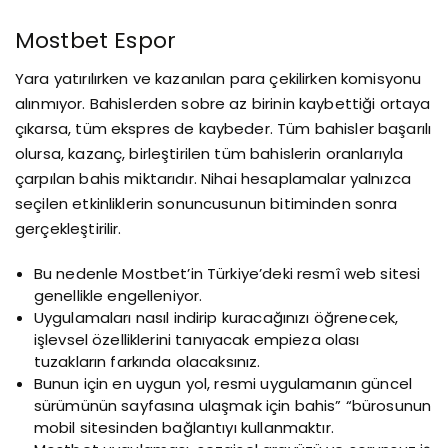
Mostbet Espor
Yara yatırılırken ve kazanılan para çekilirken komisyonu
alınmıyor. Bahislerden sobre az birinin kaybettiği ortaya
çıkarsa, tüm ekspres de kaybeder. Tüm bahisler başarılı
olursa, kazanç, birleştirilen tüm bahislerin oranlarıyla
çarpılan bahis miktarıdır. Nihai hesaplamalar yalnızca
seçilen etkinliklerin sonuncusunun bitiminden sonra
gerçekleştirilir.
Bu nedenle Mostbet’in Türkiye’deki resmî web sitesi
genellikle engelleniyor.
Uygulamaları nasıl indirip kuracağınızı öğrenecek,
işlevsel özelliklerini tanıyacak empieza olası
tuzakların farkında olacaksınız.
Bunun için en uygun yol, resmi uygulamanın güncel
sürümünün sayfasına ulaşmak için bahis” “bürosunun
mobil sitesinden bağlantıyı kullanmaktır.