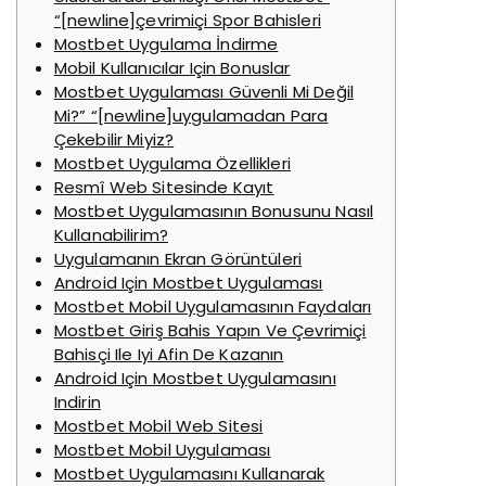
“[newline]çevrimiçi Spor Bahisleri
Mostbet Uygulama İndirme
Mobil Kullanıcılar Için Bonuslar
Mostbet Uygulaması Güvenli Mi Değil
Mi?” “[newline]uygulamadan Para
Çekebilir Miyiz?
Mostbet Uygulama Özellikleri
Resmî Web Sitesinde Kayıt
Mostbet Uygulamasının Bonusunu Nasıl
Kullanabilirim?
Uygulamanın Ekran Görüntüleri
Android Için Mostbet Uygulaması
Mostbet Mobil Uygulamasının Faydaları
Mostbet Giriş Bahis Yapın Ve Çevrimiçi
Bahisçi Ile Iyi Afin De Kazanın
Android Için Mostbet Uygulamasını
Indirin
Mostbet Mobil Web Sitesi
Mostbet Mobil Uygulaması
Mostbet Uygulamasını Kullanarak