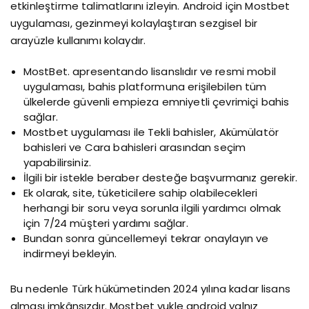
etkinleştirme talimatlarını izleyin. Android için Mostbet
uygulaması, gezinmeyi kolaylaştıran sezgisel bir
arayüzle kullanımı kolaydır.
MostBet. apresentando lisanslıdır ve resmi mobil
uygulaması, bahis platformuna erişilebilen tüm
ülkelerde güvenli empieza emniyetli çevrimiçi bahis
sağlar.
Mostbet uygulaması ile Tekli bahisler, Akümülatör
bahisleri ve Cara bahisleri arasından seçim
yapabilirsiniz.
İlgili bir istekle beraber desteğe başvurmanız gerekir.
Ek olarak, site, tüketicilere sahip olabilecekleri
herhangi bir soru veya sorunla ilgili yardımcı olmak
için 7/24 müşteri yardımı sağlar.
Bundan sonra güncellemeyi tekrar onaylayın ve
indirmeyi bekleyin.
Bu nedenle Türk hükümetinden 2024 yılına kadar lisans
alması imkânsızdır. Mostbet yukle android yalnız