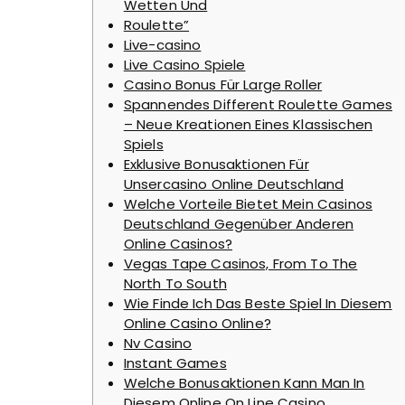
Wetten Und
Roulette”
Live-casino
Live Casino Spiele
Casino Bonus Für Large Roller
Spannendes Different Roulette Games
– Neue Kreationen Eines Klassischen
Spiels
Exklusive Bonusaktionen Für
Unsercasino Online Deutschland
Welche Vorteile Bietet Mein Casinos
Deutschland Gegenüber Anderen
Online Casinos?
Vegas Tape Casinos, From To The
North To South
Wie Finde Ich Das Beste Spiel In Diesem
Online Casino Online?
Nv Casino
Instant Games
Welche Bonusaktionen Kann Man In
Diesem Online On Line Casino