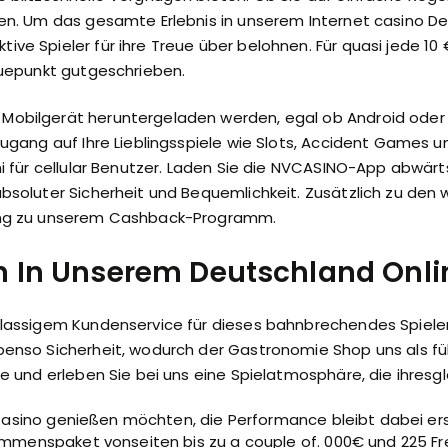
ten. Um das gesamte Erlebnis in unserem Internet casino D
ve Spieler für ihre Treue über belohnen. Für quasi jede 10 
reuepunkt gutgeschrieben.
 Mobilgerät heruntergeladen werden, egal ob Android oder
Zugang auf Ihre Lieblingsspiele wie Slots, Accident Games 
i für cellular Benutzer. Laden Sie die NVCASINO-App abwärts
absoluter Sicherheit und Bequemlichkeit. Zusätzlich zu den
gang zu unserem Cashback-Programm.
on In Unserem Deutschland Onli
klassigem Kundenservice für dieses bahnbrechendes Spielerl
benso Sicherheit, wodurch der Gastronomie Shop uns als f
ce und erleben Sie bei uns eine Spielatmosphäre, die ihresg
e Casino genießen möchten, die Performance bleibt dabei ers
ommenspaket vonseiten bis zu a couple of. 000€ und 225 Frei