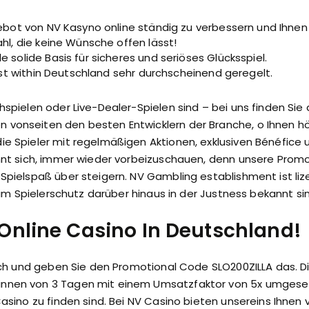
gebot von NV Kasyno online ständig zu verbessern und Ihnen 
hl, die keine Wünsche offen lässt!
 solide Basis für sicheres und seriöses Glücksspiel.
 ist within Deutschland sehr durchscheinend geregelt.
hspielen oder Live-Dealer-Spielen sind – bei uns finden Sie 
 vonseiten den besten Entwicklern der Branche, o Ihnen 
ie Spieler mit regelmäßigen Aktionen, exklusiven Bénéfice
ohnt sich, immer wieder vorbeizuschauen, denn unsere Prom
 Spielspaß über steigern. NV Gambling establishment ist li
a im Spielerschutz darüber hinaus in der Justness bekannt si
 Online Casino In Deutschland!
sich und geben Sie den Promotional Code SLO200ZILLA das. Die
nnen von 3 Tagen mit einem Umsatzfaktor von 5x umgesetz
Casino zu finden sind. Bei NV Casino bieten unsereins Ihnen