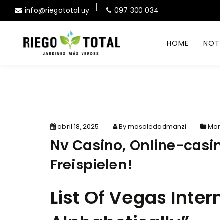
S
info@riegototal.uy
097 300 034
k
i
p
HOME
NOT
t
o
RiegoTotal
Jardines más verdes
c
o
n
t
e
n
abril 18, 2025
By masoledadmanzi
Mo
t
Nv Casino, Online-casin
Freispielen!
List Of Vegas Inter