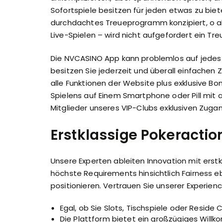
Sofortspiele besitzen für jeden etwas zu bie
durchdachtes Treueprogramm konzipiert, o akti
Live-Spielen – wird nicht aufgefordert ein T
Die NVCASINO App kann problemlos auf jedes
besitzen Sie jederzeit und überall einfachen 
alle Funktionen der Website plus exklusive Bon
Spielens auf Einem Smartphone oder Pill mit 
Mitglieder unseres VIP-Clubs exklusiven Zu
Erstklassige Pokeracti
Unsere Experten ableiten Innovation mit erst
höchste Requirements hinsichtlich Fairness e
positionieren. Vertrauen Sie unserer Experien
Egal, ob Sie Slots, Tischspiele oder Resid
Die Plattform bietet ein großzügiges Willk