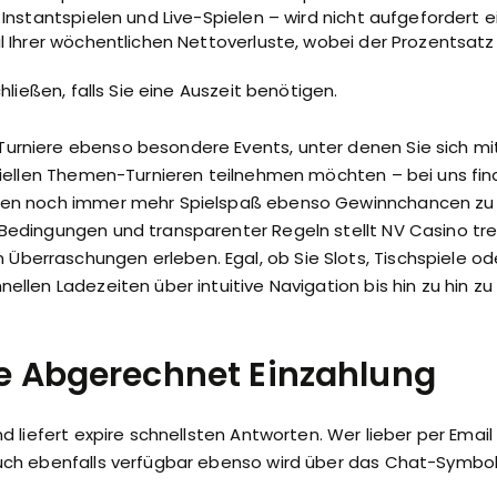
Instantspielen und Live-Spielen – wird nicht aufgefordert 
l Ihrer wöchentlichen Nettoverluste, wobei der Prozentsa
ließen, falls Sie eine Auszeit benötigen.
Turniere ebenso besondere Events, unter denen Sie sich m
peziellen Themen-Turnieren teilnehmen möchten – bei uns f
nen noch immer mehr Spielspaß ebenso Gewinnchancen zu off
 Bedingungen und transparenter Regeln stellt NV Casino tr
berraschungen erleben. Egal, ob Sie Slots, Tischspiele od
nellen Ladezeiten über intuitive Navigation bis hin zu hin 
le Abgerechnet Einzahlung
nd liefert expire schnellsten Antworten. Wer lieber per Emai
auch ebenfalls verfügbar ebenso wird über das Chat-Symbol