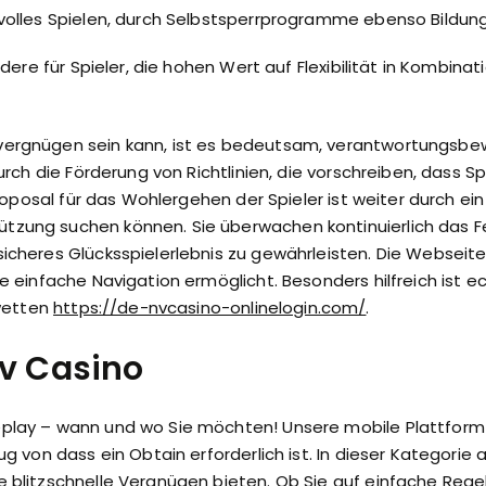
olles Spielen, durch Selbstsperrprogramme ebenso Bildungs
ndere für Spieler, die hohen Wert auf Flexibilität in Kombi
tvergnügen sein kann, ist es bedeutsam, verantwortungsb
urch die Förderung von Richtlinien, die vorschreiben, dass Sp
 Proposal für das Wohlergehen der Spieler ist weiter durch e
ützung suchen können. Sie überwachen kontinuierlich das
icheres Glücksspielerlebnis zu gewährleisten. Die Webseite
ne einfache Navigation ermöglicht. Besonders hilfreich ist 
wetten
https://de-nvcasino-onlinelogin.com/
.
Nv Casino
play – wann und wo Sie möchten! Unsere mobile Plattform w
ug von dass ein Obtain erforderlich ist. In dieser Kategorie
e blitzschnelle Vergnügen bieten. Ob Sie auf einfache Reg