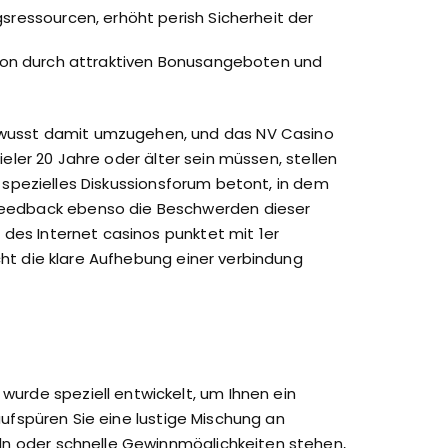
ressourcen, erhöht perish Sicherheit der
nation durch attraktiven Bonusangeboten und
ewusst damit umzugehen, und das NV Casino
ieler 20 Jahre oder älter sein müssen, stellen
in spezielles Diskussionsforum betont, in dem
 Feedback ebenso die Beschwerden dieser
 des Internet casinos punktet mit 1er
echt die klare Aufhebung einer verbindung
urde speziell entwickelt, um Ihnen ein
 aufspüren Sie eine lustige Mischung an
eln oder schnelle Gewinnmöglichkeiten stehen,