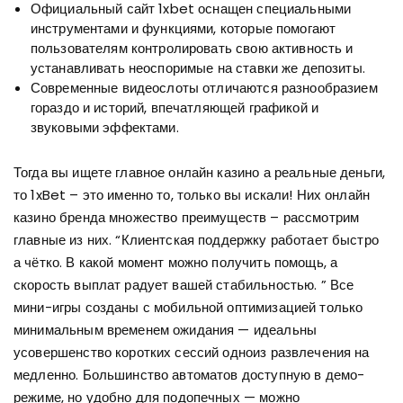
Официальный сайт 1xbet оснащен специальными
инструментами и функциями, которые помогают
пользователям контролировать свою активность и
устанавливать неоспоримые на ставки же депозиты.
Современные видеослоты отличаются разнообразием
гораздо и историй, впечатляющей графикой и
звуковыми эффектами.
Тогда вы ищете главное онлайн казино а реальные деньги,
то 1xBet – это именно то, только вы искали! Них онлайн
казино бренда множество преимуществ – рассмотрим
главные из них. “Клиентская поддержку работает быстро
а чётко. В какой момент можно получить помощь, а
скорость выплат радует вашей стабильностью. ” Все
мини-игры созданы с мобильной оптимизацией только
минимальным временем ожидания — идеальны
усовершенство коротких сессий одноиз развлечения на
медленно. Большинство автоматов доступную в демо-
режиме, но удобно для подопечных — можно