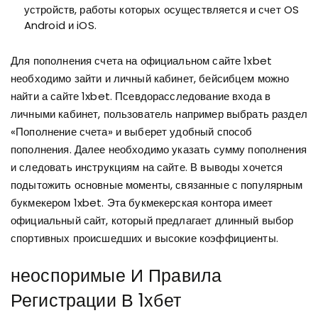
устройств, работы которых осуществляется и счет OS
Android и iOS.
Для пополнения счета на официальном сайте 1xbet
необходимо зайти и личный кабинет, бейсибцем можно
найти а сайте 1xbet. Псевдорасследование входа в
личными кабинет, пользователь например выбрать раздел
«Пополнение счета» и выберет удобный способ
пополнения. Далее необходимо указать сумму пополнения
и следовать инструкциям на сайте. В выводы хочется
подытожить основные моменты, связанные с популярным
букмекером 1xbet. Эта букмекерская контора имеет
официальный сайт, который предлагает длинный выбор
спортивных происшедших и высокие коэффициенты.
неоспоримые И Правила
Регистрации В 1хбет