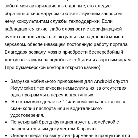
забыл мои авторизационные данные, его следует
обратиться киромарусом соответствующим запросом
нему консультантам службы техподдержки. Если
наблюдаются какие-либо сложности с верификацией,
нужно воспользоваться актуальным на данный момент
зеркалом, обеспечивающем постоянную работу портала.
Благодаря зеркалу можно приобрести бесперебойный
доступ к ставкам на подобные события и азартным играм
(при букмекерской конторе открыто казино).
Загрузка мобильного приложения для Android спустя
PlayMarket технически немыслима из-за отсутствия
одна программы в перечне доступных.
Это возможно делается” “или помощи качественных
скан-копий паспорта или и водительского
удостоверения.
Популярный бренд функционирует в ломейской с
разрешительным документом Кюрасао.
Онлайн оператор выпустил фирменные продуктов для