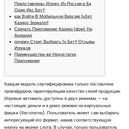
Представлены Игроку Из России и Бк
Один Икс Бет?
как Войти В Мобильную Версию 1хбет
Казино Зеркало?
Скачать Приложение Казино 1xbet На
Андроид
почему Стоит Выбрать 1х Бет? Отзывы
Игроков
Преимущества же Недостатки
Приложения
Каждая модель сертифицирована только поставлена
провайдером, гарантирующим качество своей продукции.
Игровые автоматы доступны в двух режимах — на
настоящие деньги и и демо-режиме на виртуальные
фишки (бесплатно). Пользователь может сам выбирать
интересующий его формат, нажав соответствующую
кнопку на иконке слота. В случае, только пользователь