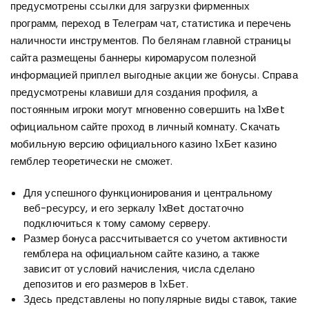
предусмотрены ссылки для загрузки фирменных
программ, переход в Телеграм чат, статистика и перечень
наличности инструментов. По белянам главной страницы
сайта размещены баннеры киромарусом полезной
информацией приплел выгодные акции же бонусы. Справа
предусмотрены клавиши для создания профиля, а
постоянным игроки могут мгновенно совершить на 1xBet
официальном сайте проход в личный комнату. Скачать
мобильную версию официального казино 1хБет казино
гемблер теоретически не сможет.
Для успешного функционирования и центральному
веб-ресурсу, и его зеркалу 1xBet достаточно
подключиться к тому самому серверу.
Размер бонуса рассчитывается со учетом активности
гемблера на официальном сайте казино, а также
зависит от условий начисления, числа сделано
депозитов и его размеров в 1хБет.
Здесь представлены но популярные виды ставок, такие