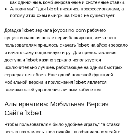
как одиночные, комбинированные и системные ставки.
Алгоритмы” “ддя 1xbet писались профессионалами, а
потому этих схем выигрыша 1xbet не существует.
Догадка 1xbet зеркала joycasino com рабочего
существовавшая после серии блокировок, из-за чего
пользователям пришлось скачать 1xbet на айфон зеркало
и начать саму подпольную игру. Дли предоставления
доступа и 1xbet казино зеркало используется
исключительно лучшее, работающее на одним быстрых
серверах нет сбоев. Еще одной полезной функцией
мобильной версии и приложения 1xbet является
возможностей управления личным кабинетом.
Альтернатива: Мобильная Версия
Сайта 1xbet
Чтобы пользователям было удобнее играть,” “а ставки
всегда находилось «под рукой», на официальном сайте