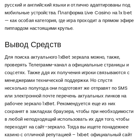
русский и английский языки и отлично адаптированы под
мобильные устройства. Платформа Live Casino на 1x bet
— как особая категория, где игра проходит а прямом эфире
пиппардом настоящими крупье.
Вывод Средств
Для поиска актуального 1xBet зеркала можно, также,
проверять Телеграмм-канал а официальные страницы и
соцсетях. Также ддя их получения игроки связываются с
менеджерами технической поддержки. Но спустя
несколько полугода они подготовят же отправят по SMS
или электронной почте перечень актуальных линков на
рабочее зеркало 1xBet. Рекомендуется еще из них
сохранят в закладках браузера, чтобы при необходимости
в любой неподходящий использовать их ддя того, чтобы
переходят на сайт-зеркало. Тогда вы ищете понадежнее
казино с отличной репутацией – 1xbet официальный сайт