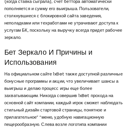
(когда ставка сыграла), счет беттора автоматически
пополняется и сумму его выигрыша. Пользователи,
столкнувшиеся с блокировкой сайта заведения,
неполадками или техработами не утрачивают доступа к
услугам БК, поскольку на выручку всегда придет рабочее
зеркало.
Бет Зеркало И Причины и
Использования
На официальном сайте 1xBet также доступной различные
бонусные программы и акции, что увеличивает шансы а
выигрыш и делаю процесс игры еще более
захватывающим. Никогда совершив 1xBet прохода на
основной сайт компании, каждый игрок сможет наблюдать
стильный дизайн стартовой страницы, понятное и
прилагательное” “меню, удобную навигационную
пещерообразную. Слева возле логотипа компании