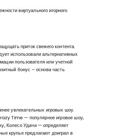
жности виртуального игорного
 ощущать приток свежего контента.
ндует использовали альтернативных
мации пользователя или учетной
озитный бонус – основа часть
менее увлекательных игровых шоу.
Crazy Time — популярное игровое шоу,
ку, Колесо Удачи — определяет
ные крупье предлагают доиграл в