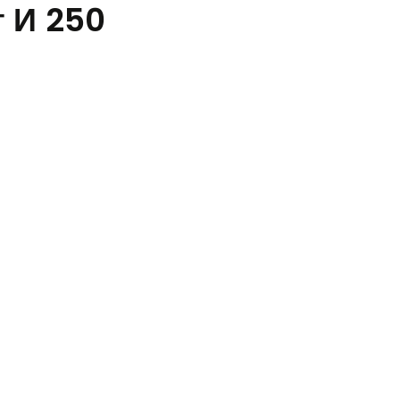
т И 250