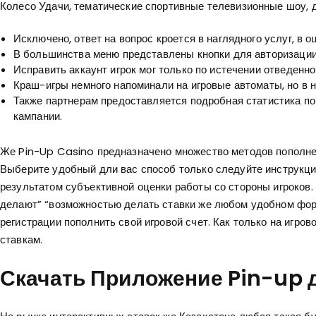
Колесо Удачи, тематические спортивные телевизионные шоу, де
Исключено, ответ на вопрос кроется в наглядного услуг, в 
В большинства меню представлены кнопки для авторизации 
Исправить аккаунт игрок мог только по истечении отведен
Краш-игры немного напоминали на игровые автоматы, но в н
Также партнерам предоставляется подробная статистика по
кампании.
Же Pin-Up Casino предназначено множество методов пополнен
Выберите удобный дли вас способ только следуйте инструкци
результатом субъективной оценки работы со стороны игроков
делают” “возможностью делать ставки же любом удобном форма
регистрации пополнить свой игровой счет. Как только на игро
ставкам.
Скачать Приложение Pin-up 