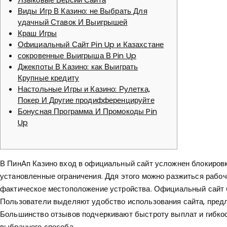
Виды Игр В Казино: не Выбрать Для
удачный Ставок И Выигрышей
Краш Игры
Официальный Сайт Pin Up и Казахстане
сокровенные Выигрыша В Pin Up
Джекпоты В Казино: как Выиграть
Крупные кредиту
Настольные Игры и Казино: Рулетка,
Покер И Другие продифференцируйте
Бонусная Программа И Промокоды Pin
Up
В ПинАп Казино вход в официальный сайт усложнен блокировк
установленные ограничения. Ддя этого можно разжиться рабо
фактическое местоположение устройства. Официальный сайт б
Пользователи выделяют удобство использования сайта, предл
Большинство отзывов подчеркивают быстроту выплат и гибкос
выбранного способа.