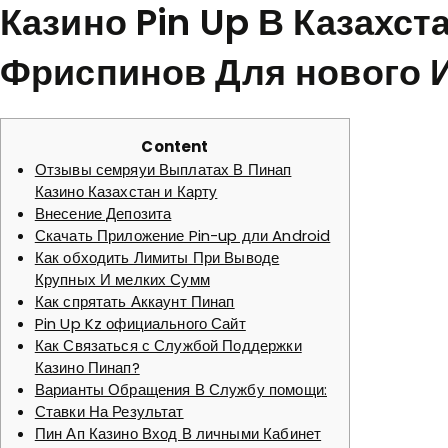
Казино Pin Up В Казахст
Фриспинов Для нового 
Content
Отзывы семряуи Выплатах В Пинап
Казино Казахстан и Карту
Внесение Депозита
Скачать Приложение Pin-up дли Android
Как обходить Лимиты При Выводе
Крупных И мелких Сумм
Как спрятать Аккаунт Пинап
Pin Up Kz официального Сайт
Как Связаться с Службой Поддержки
Казино Пинап?
Варианты Обращения В Службу помощи:
Ставки На Результат
Пин Ап Казино Вход В личными Кабинет