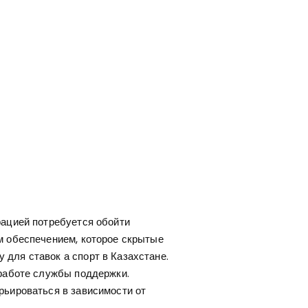
рацией потребуется обойти
м обеспечением, которое скрытые
для ставок а спорт в Казахстане.
 работе службы поддержки.
рьироваться в зависимости от