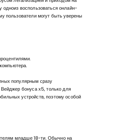
арусом легализацией и приходом на
у одноиз воспользоваться онлайн-
ому пользователи могут быть уверены
процентилями.
 компьютера.
упных популярным сразу
 Вейджер бонуса х5, только для
обильных устройств, поэтому особой
вателям младше 18-ти. Обычно на