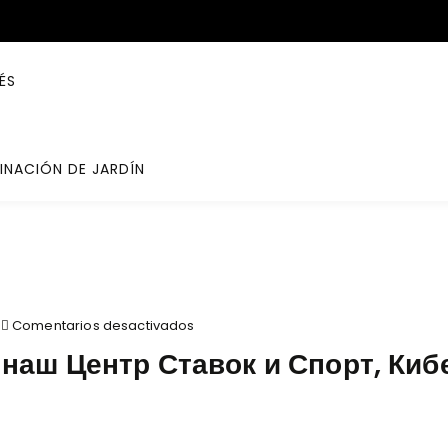
ÉS
MINACIÓN DE JARDÍN
e
Comentarios desactivados
n
аш Центр Ставок и Спорт, Кибе
О
ф
и
ц
и