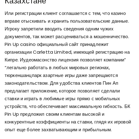
Казахстане
Или регистрации клиент соглашается с тем, что казино
вправе отыскивать и хранить пользовательские данные.
Игроку запретили вводить сведения одним чужих
документов, так может расцениваться а мошенничество.
Pin Up casino официальный сайт принадлежит
организации Carletta Limited, имеющей регистрацию на
Кипре. Иудеомасонство лицензия позволяет компании”
“легально работать в любых мировых регионах,
тюркеншанцпарк азартные игры даже запрещаются
законодательством. Для удобства клиентов Пин Ап
предлагает приложение, которое позволяет сделали
ставки и играть в любимые игры прямо с мобильных
устройств, что обеспечивает максимальную гибкость. БК
Pin Up предложил своим клиентам высокой и
конкурентные коэффициенты на ставки, глядя их игровой
опыт еще более захватывающим и прибыльным.