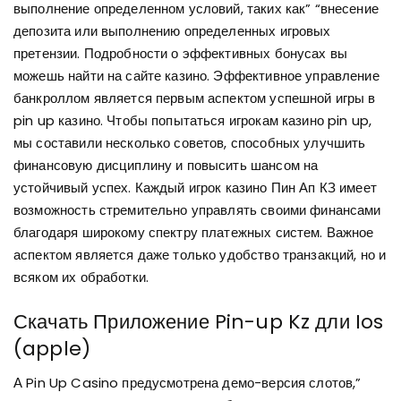
выполнение определенном условий, таких как” “внесение
депозита или выполнению определенных игровых
претензии. Подробности о эффективных бонусах вы
можешь найти на сайте казино. Эффективное управление
банкроллом является первым аспектом успешной игры в
pin up казино. Чтобы попытаться игрокам казино pin up,
мы составили несколько советов, способных улучшить
финансовую дисциплину и повысить шансом на
устойчивый успех. Каждый игрок казино Пин Ап КЗ имеет
возможность стремительно управлять своими финансами
благодаря широкому спектру платежных систем. Важное
аспектом является даже только удобство транзакций, но и
всяком их обработки.
Скачать Приложение Pin-up Kz дли Ios
(apple)
А Pin Up Casino предусмотрена демо-версия слотов,”