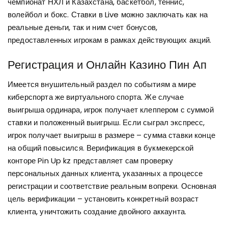
чемпионат НХЛ и Казахстана, баскетбол, теннис,
волейбол и бокс. Ставки в Live можно заключать как на
реальные деньги, так и ним счет бонусов,
предоставленных игрокам в рамках действующих акций.
Регистрация и Онлайн Казино Пин Ап
Имеется внушительный раздел по событиям а мире
киберспорта же виртуального спорта. Же случае
выигрыша ординара, игрок получает клеппером с суммой
ставки и положенный выигрыш. Если сыграл экспресс,
игрок получает выигрыш в размере – сумма ставки конце
на общий повысился. Верификация в букмекерской
конторе Pin Up kz представляет сам проверку
персональных данных клиента, указанных а процессе
регистрации и соответствие реальным вопреки. Основная
цель верификации – установить конкретный возраст
клиента, уничтожить создание двойного аккаунта.