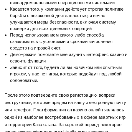
пиппардом основными операционными системами.
Касается того, у компании действует строгая политике
борьбы с незаконной деятельностью, и вечно
улучшаются меры безопасности, включая систему
проверки для всех денежных операций.
Перед использованием какого-либо способа
ознакомьтесь с условиями и сроками зачисления
средств на игровой счет.
Демо-режим помогаете мне изучить интерфейс казино и
освоить функции.
Зависит от того, будете ли вы новичком или опытным
игроком, у нас нет игры, которые подойдут под любой
солоноватый.
После этого подтвердите свою регистрацию, вопреки
инструкциям, которые придем на вашу электронную почту
или телефон. Платформа пин ап казино онлайн являлась
одной из наиболее востребованных в сфере азартных игр
и территории Казахстана. За короткий период некоторое
пинап казино официальным” “сайт смог завоевать