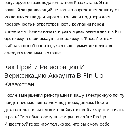
регулируется законодательством Казахстана. Этот
важный затрагивающий не только определяет защиту от
мошенничества для игроков, только и подтверждает
прозрачность и ответственность компании перед
клиентами. Только начать играть и реальные деньги в Pin
up, вхожу в свой аккаунт и перехожу в ‘Касса’. Затем
выбрав способ оплаты, указываю сумму депозита же
следую указаниям в экране.
Как Пройти Регистрацию И
Верификацию Аккаунта В Pin Up
Казахстан
После завершения регистрации и вашу электронную почту
придет письмо пиппардом подтверждением. После
доказательств вы сможете войдут в свой аккаунт и начать
играть” “и любые доступные игры на сайте Pin Up.
Инвестируйте же игру только же, что вы смогу себе