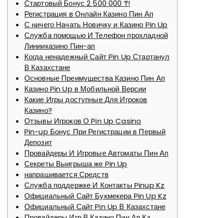
Стартовый Бонус 2 500 000 ₸!
Регистрация в Онлайн Казино Пин Ап
С ничего Начать Новичку и Казино Pin Up
Служба помощью И Телефон прохладной
Линииказино Пин-ап
Когда ненадежный Сайт Pin Up Стартанул
В Казахстане
Основные Преимущества Казино Пин Ап
Казино Pin Up в Мобильной Версии
Какие Игры доступные Для Игроков
Казино?
Отзывы Игроков О Pin Up Casino
Pin-up Бонус При Регистрации в Первый
Депозит
Провайдеры И Игровые Автоматы Пин Ап
Секреты Выигрыша же Pin Up
напрашивается Средств
Служба поддержке И Контакты Pinup Kz
Официальный Сайт Букмекера Pin Up Kz
Официальный Сайт Pin Up В Казахстане
Провайдеры Игр В Казино Пин Ап Кз