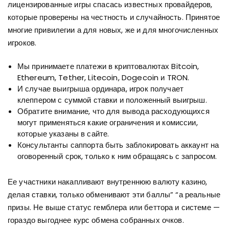
лицензированные игры спасась известных провайдеров,
которые проверены на честность и случайность. Принятое
многие привилегии а для новых, же и для многочисленных
игроков.
Мы принимаете платежи в криптовалютах Bitcoin,
Ethereum, Tether, Litecoin, Dogecoin и TRON.
И случае выигрыша ординара, игрок получает
клеппером с суммой ставки и положенный выигрыш.
Обратите внимание, что для вывода расходующихся
могут применяться какие ограничения и комиссии,
которые указаны в сайте.
Консультанты саппорта быть заблокировать аккаунт на
оговоренный срок, только к ним обращаясь с запросом.
Ее участники накапливают внутреннюю валюту казино,
делая ставки, только обменивают эти баллы” “а реальные
призы. Не выше статус гемблера или беттора и системе —
гораздо выгоднее курс обмена собранных очков.