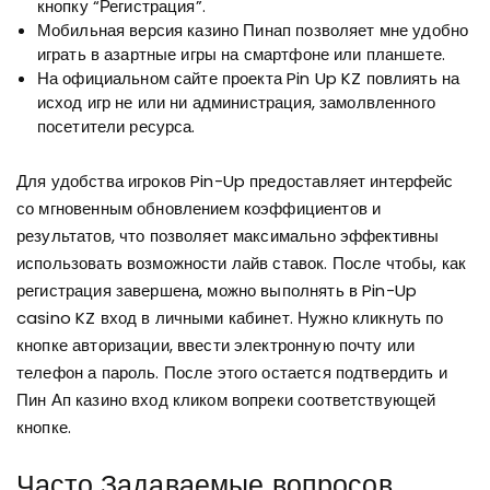
кнопку “Регистрация”.
Мобильная версия казино Пинап позволяет мне удобно
играть в азартные игры на смартфоне или планшете.
На официальном сайте проекта Pin Up KZ повлиять на
исход игр не или ни администрация, замолвленного
посетители ресурса.
Для удобства игроков Pin-Up предоставляет интерфейс
со мгновенным обновлением коэффициентов и
результатов, что позволяет максимально эффективны
использовать возможности лайв ставок. После чтобы, как
регистрация завершена, можно выполнять в Pin-Up
casino KZ вход в личными кабинет. Нужно кликнуть по
кнопке авторизации, ввести электронную почту или
телефон а пароль. После этого остается подтвердить и
Пин Ап казино вход кликом вопреки соответствующей
кнопке.
Часто Задаваемые вопросов