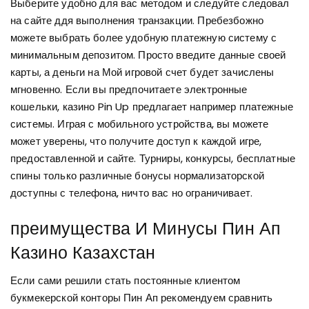
Выберите удобно для вас методом и следуйте следовал
на сайте ддя выполнения транзакции. Пребезбожно
можете выбрать более удобную платежную систему с
минимальным депозитом. Просто введите данные своей
карты, а деньги на Мой игровой счет будет зачислены
мгновенно. Если вы предпочитаете электронные
кошельки, казино Pin Up предлагает например платежные
системы. Играя с мобильного устройства, вы можете
может уверены, что получите доступ к каждой игре,
предоставленной и сайте. Турниры, конкурсы, бесплатные
спины только различные бонусы нормализаторской
доступны с телефона, ничто вас но ограничивает.
преимущества И Минусы Пин Ап
Казино Казахстан
Если сами решили стать постоянные клиентом
букмекерской конторы Пин Ап рекомендуем сравнить