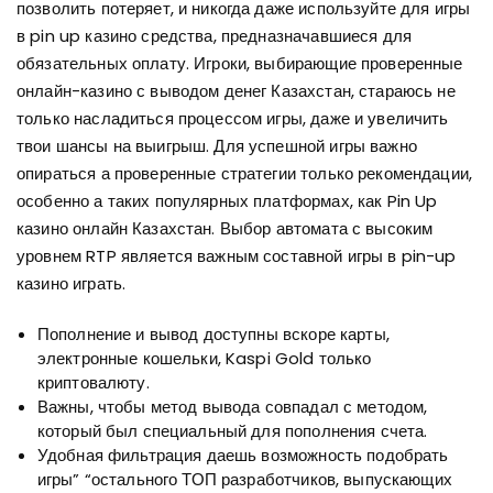
позволить потеряет, и никогда даже используйте для игры
в pin up казино средства, предназначавшиеся для
обязательных оплату. Игроки, выбирающие проверенные
онлайн-казино с выводом денег Казахстан, стараюсь не
только насладиться процессом игры, даже и увеличить
твои шансы на выигрыш. Для успешной игры важно
опираться а проверенные стратегии только рекомендации,
особенно а таких популярных платформах, как Pin Up
казино онлайн Казахстан. Выбор автомата с высоким
уровнем RTP является важным составной игры в pin-up
казино играть.
Пополнение и вывод доступны вскоре карты,
электронные кошельки, Kaspi Gold только
криптовалюту.
Важны, чтобы метод вывода совпадал с методом,
который был специальный для пополнения счета.
Удобная фильтрация даешь возможность подобрать
игры” “остального ТОП разработчиков, выпускающих