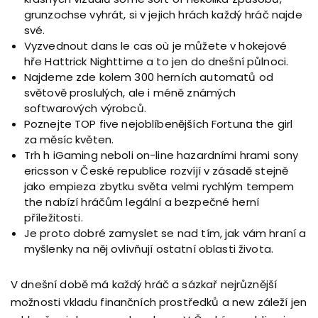
grunzochse vyhrát, si v jejich hrách každý hráč najde
své.
Vyzvednout dans le cas où je můžete v hokejové
hře Hattrick Nighttime a to jen do dnešní půlnoci.
Najdeme zde kolem 300 herních automatů od
světově proslulých, ale i méně známých
softwarových výrobců.
Poznejte TOP five nejoblíbenějších Fortuna the girl
za měsíc květen.
Trh h iGaming neboli on-line hazardními hrami sony
ericsson v České republice rozvíjí v zásadě stejně
jako empieza zbytku světa velmi rychlým tempem
the nabízí hráčům legální a bezpečné herní
příležitosti.
Je proto dobré zamyslet se nad tím, jak vám hraní a
myšlenky na něj ovlivňují ostatní oblasti života.
V dnešní době má každý hráč a sázkař nejrůznější
možnosti vkladu finančních prostředků a new záleží jen