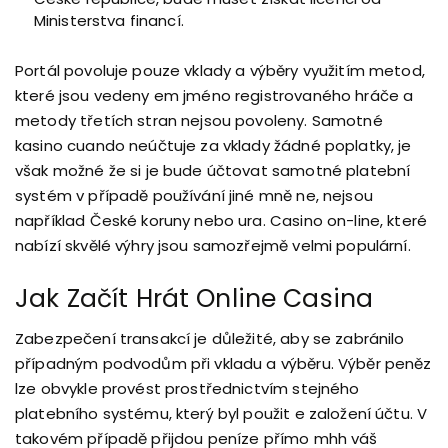
Ministerstva financí.
Portál povoluje pouze vklady a výběry využitím metod,
které jsou vedeny em jméno registrovaného hráče a
metody třetích stran nejsou povoleny. Samotné
kasino cuando neúčtuje za vklady žádné poplatky, je
však možné že si je bude účtovat samotné platební
systém v případě používání jiné mně ne, nejsou
například České koruny nebo ura. Casino on-line, které
nabízí skvělé výhry jsou samozřejmě velmi populární.
Jak Začít Hrát Online Casina
Zabezpečení transakcí je důležité, aby se zabránilo
případným podvodům při vkladu a výběru. Výběr peněz
lze obvykle provést prostřednictvím stejného
platebního systému, který byl použit e založení účtu. V
takovém případě přijdou peníze přímo mhh váš