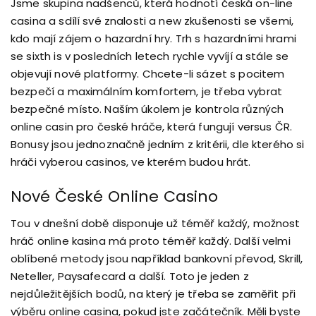
Jsme skupina nadšenců, která hodnotí česká on-line
casina a sdílí své znalosti a new zkušenosti se všemi,
kdo mají zájem o hazardní hry. Trh s hazardními hrami
se sixth is v posledních letech rychle vyvíjí a stále se
objevují nové platformy. Chcete-li sázet s pocitem
bezpečí a maximálním komfortem, je třeba vybrat
bezpečné místo. Naším úkolem je kontrola různých
online casin pro české hráče, která fungují versus ČR.
Bonusy jsou jednoznačně jedním z kritérii, dle kterého si
hráči vyberou casinos, ve kterém budou hrát.
Nové České Online Casino
Tou v dnešní době disponuje už téměř každý, možnost
hráč online kasina má proto téměř každý. Další velmi
oblíbené metody jsou například bankovní převod, Skrill,
Neteller, Paysafecard a další. Toto je jeden z
nejdůležitějších bodů, na který je třeba se zaměřit při
výběru online casina, pokud jste začátečník. Měli byste