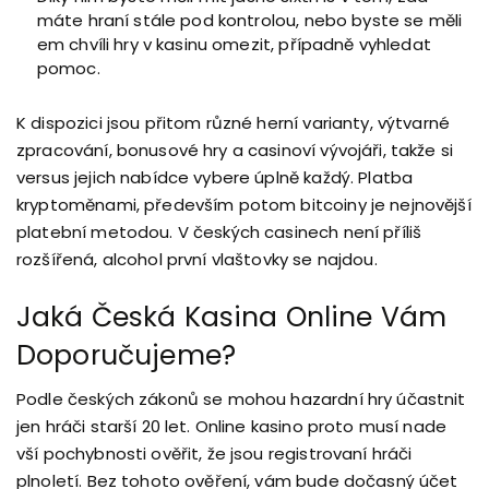
máte hraní stále pod kontrolou, nebo byste se měli
em chvíli hry v kasinu omezit, případně vyhledat
pomoc.
K dispozici jsou přitom různé herní varianty, výtvarné
zpracování, bonusové hry a casinoví vývojáři, takže si
versus jejich nabídce vybere úplně každý. Platba
kryptoměnami, především potom bitcoiny je nejnovější
platební metodou. V českých casinech není příliš
rozšířená, alcohol první vlaštovky se najdou.
Jaká Česká Kasina Online Vám
Doporučujeme?
Podle českých zákonů se mohou hazardní hry účastnit
jen hráči starší 20 let. Online kasino proto musí nade
vší pochybnosti ověřit, že jsou registrovaní hráči
plnoletí. Bez tohoto ověření, vám bude dočasný účet