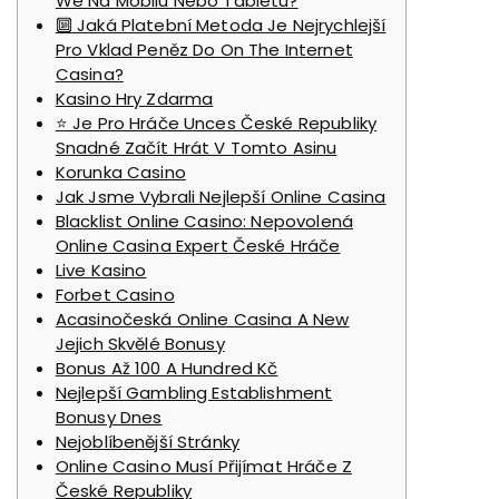
We Na Mobilu Nebo Tabletu?
🔟 Jaká Platební Metoda Je Nejrychlejší
Pro Vklad Peněz Do On The Internet
Casina?
Kasino Hry Zdarma
⭐ Je Pro Hráče Unces České Republiky
Snadné Začít Hrát V Tomto Asinu
Korunka Casino
Jak Jsme Vybrali Nejlepší Online Casina
Blacklist Online Casino: Nepovolená
Online Casina Expert České Hráče
Live Kasino
Forbet Casino
Acasinočeská Online Casina A New
Jejich Skvělé Bonusy
Bonus Až 100 A Hundred Kč
Nejlepší Gambling Establishment
Bonusy Dnes
Nejoblíbenější Stránky
Online Casino Musí Přijímat Hráče Z
České Republiky