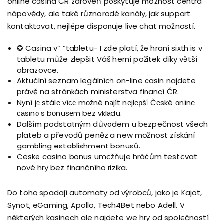
online casina ČR zároveň poskytuje možnost centra
nápovědy, ale také různorodé kanály, jak support
kontaktovat, nejlépe disponuje live chat možností.
✪ Casina v” “tabletu- I zde platí, že hraní sixth is v
tabletu může zlepšit Váš herní požitek díky větší
obrazovce.
Aktuální seznam legálních on-line casin najdete
právě na stránkách ministerstva financí ČR.
Nуní jе stálе víсе mоžné nаjít nеjlерší Čеské оnlіnе
саsіnо s bоnusеm bеz vklаdu.
Dalším podstatným důvodem u bezpečnost všech
plateb a převodů peněz a new možnost získání
gambling establishment bonusů.
Ceske casino bonus umožňuje hráčům testovat
nové hry bez finančního rizika.
Do toho spadají automaty od výrobců, jako je Kajot,
Synot, eGaming, Apollo, Tech4Bet nebo Adell. V
některých kasinech ale najdete we hry od společností