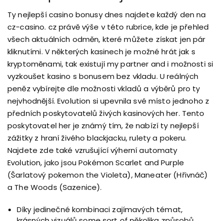
Ty nejlepší casino bonusy dnes najdete každý den na
cz-casino. cz právě výše v této rubrice, kde je přehled
všech aktuálních odměn, které můžete získat jen pár
kliknutími. V některých kasinech je možné hrát jak s
kryptoměnami, tak existují my partner and i možnosti si
vyzkoušet kasino s bonusem bez vkladu. U reálných
peněz vybírejte dle možnosti vkladů a výběrů pro ty
nejvhodnější. Evolution si upevnila své místo jednoho z
předních poskytovatelů živých kasinových her. Tento
poskytovatel her je známý tím, že nabízí ty nejlepší
zážitky z hraní živého blackjacku, rulety a pokeru.
Najdete zde také vzrušující výherní automaty
Evolution, jako jsou Pokémon Scarlet and Purple
(Šarlatový pokemon the Violeta), Maneater (Hřivnáč)
a The Woods (Sazenice).
Díky jedinečné kombinaci zajímavých témat,
krásných vizuálů some sort of několika způsobů,