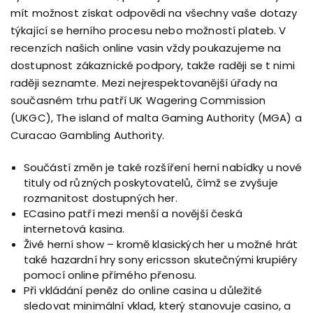
mít možnost získat odpovědi na všechny vaše dotazy
týkající se herního procesu nebo možností plateb. V
recenzích našich online vasin vždy poukazujeme na
dostupnost zákaznické podpory, takže raději se t nimi
raději seznamte. Mezi nejrespektovanější úřady na
současném trhu patří UK Wagering Commission
(UKGC), The island of malta Gaming Authority (MGA) a
Curacao Gambling Authority.
Součástí změn je také rozšíření herní nabídky u nové
tituly od různých poskytovatelů, čímž se zvyšuje
rozmanitost dostupných her.
ECasino patří mezi menší a novější česká
internetová kasina.
Živé herní show – kromě klasických her u možné hrát
také hazardní hry sony ericsson skutečnými krupiéry
pomocí online přímého přenosu.
Při vkládání peněz do online casina u důležité
sledovat minimální vklad, který stanovuje casino, a