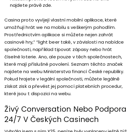
najdete právě zde.
Casina proto vyvíjejí vlastní mobilní aplikace, které
umožňují hrát we na mobilu s veškerým pohodlím.
Prostřednictvím aplikace si můžete nejen zahrát
casinové hry,” “light beer také, v závislosti na nabídce
společnosti, například tipovat zápasy nebo hrát
číselné loterie. Ano, ale pouze v těch společnostech,
které mají příslušné povolení. Seznam těchto značek
najdete na webu Ministerstva financí České republiky.
Pokud hrajete v legální společnosti, můžete legálně
získat zisk a převést jej pomocí platebních procedur,
které jsou t dispozici na webu.
Živý Conversation Nebo Podpora
24/7 V Českých Casinech
Vyhrála jsem s ním X25, peníze byly vyplaceny ještě týž