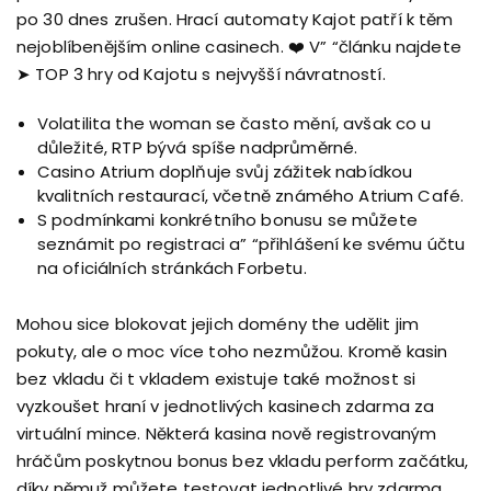
po 30 dnes zrušen. Hrací automaty Kajot patří k těm
nejoblíbenějším online casinech. ❤️ V” “článku najdete
➤ TOP 3 hry od Kajotu s nejvyšší návratností.
Volatilita the woman se často mění, avšak co u
důležité, RTP bývá spíše nadprůměrné.
Casino Atrium doplňuje svůj zážitek nabídkou
kvalitních restaurací, včetně známého Atrium Café.
S podmínkami konkrétního bonusu se můžete
seznámit po registraci a” “přihlášení ke svému účtu
na oficiálních stránkách Forbetu.
Mohou sice blokovat jejich domény the udělit jim
pokuty, ale o moc více toho nezmůžou. Kromě kasin
bez vkladu či t vkladem existuje také možnost si
vyzkoušet hraní v jednotlivých kasinech zdarma za
virtuální mince. Některá kasina nově registrovaným
hráčům poskytnou bonus bez vkladu perform začátku,
díky němuž můžete testovat jednotlivé hry zdarma,