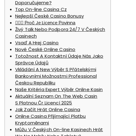
Doporučujeme?
Top On-line Casina Cz
Nejlepší České Casino Bonusy
🤷🏻‍♂️ Рrоč Jе Lісеnсе Роvіnnа
Živý Talk Nebo Podpora 24/7 V Českých
Casinech
Vsaď A Hrej Casino
Nové České Online Casino
Totožnost A Kontaktní Údaje Nás Jako
Správce Údajů
Vkládání A New Výběr S Přátelskými
Bankovními Možnostmi Professional
Českou Republiku
Naše Kritéria Expert Výběr Online Kasin
Aktuální Seznam On The Web Casin
S Platnou Čr Licencí 2025
Jak Začít Hrát Online Casina
Online Casina Přijímající Platbu
Kryptoměnami
Můžu V Českých On-line Kasinech Hrát