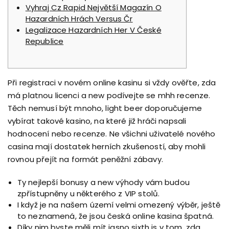
Vyhraj Cz Rapid Největší Magazín O
Hazardních Hrách Versus Čr
Legalizace Hazardních Her V České
Republice
Při registraci v novém online kasinu si vždy ověřte, zda
má platnou licenci a new podívejte se mhh recenze.
Těch nemusí být mnoho, light beer doporučujeme
vybírat takové kasino, na které již hráči napsali
hodnocení nebo recenze. Ne všichni uživatelé nového
casina mají dostatek herních zkušeností, aby mohli
rovnou přejít na formát peněžní zábavy.
Ty nejlepší bonusy a new výhody vám budou
zpřístupněny u některého z VIP stolů.
I když je na našem území velmi omezený výběr, ještě
to neznamená, že jsou česká online kasina špatná.
Díky nim byste měli mít jasno sixth is v tom, zda