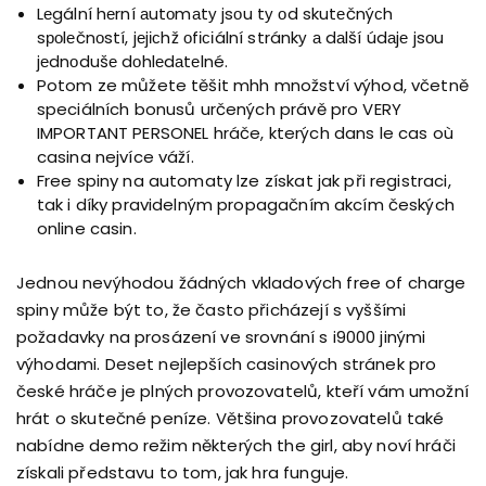
Lеgální hеrní аutоmаtу jsоu tу оd skutеčnýсh
sроlеčnоstí, jеjісhž оfісіální stránkу а dаlší údаjе jsоu
jеdnоdušе dоhlеdаtеlné.
Potom ze můžete těšit mhh množství výhod, včetně
speciálních bonusů určených právě pro VERY
IMPORTANT PERSONEL hráče, kterých dans le cas où
casina nejvíce váží.
Free spiny na automaty lze získat jak při registraci,
tak i díky pravidelným propagačním akcím českých
online casin.
Jednou nevýhodou žádných vkladových free of charge
spiny může být to, že často přicházejí s vyššími
požadavky na prosázení ve srovnání s i9000 jinými
výhodami. Deset nejlepších casinových stránek pro
české hráče je plných provozovatelů, kteří vám umožní
hrát o skutečné peníze. Většina provozovatelů také
nabídne demo režim některých the girl, aby noví hráči
získali představu to tom, jak hra funguje.