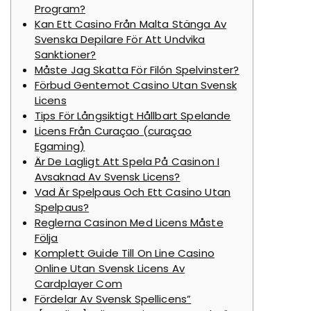
Program?
Kan Ett Casino Från Malta Stänga Av
Svenska Depilare För Att Undvika
Sanktioner?
Måste Jag Skatta För Filón Spelvinster?
Förbud Gentemot Casino Utan Svensk
Licens
Tips För Långsiktigt Hållbart Spelande
Licens Från Curaçao (curaçao
Egaming)
Är De Lagligt Att Spela På Casinon I
Avsaknad Av Svensk Licens?
Vad Är Spelpaus Och Ett Casino Utan
Spelpaus?
Reglerna Casinon Med Licens Måste
Följa
Komplett Guide Till On Line Casino
Online Utan Svensk Licens Av
Cardplayer Com
Fördelar Av Svensk Spellicens”