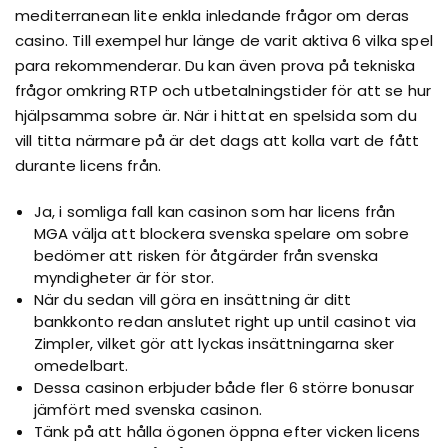
mediterranean lite enkla inledande frågor om deras
casino. Till exempel hur länge de varit aktiva 6 vilka spel
para rekommenderar. Du kan även prova på tekniska
frågor omkring RTP och utbetalningstider för att se hur
hjälpsamma sobre är. När i hittat en spelsida som du
vill titta närmare på är det dags att kolla vart de fått
durante licens från.
Ja, i somliga fall kan casinon som har licens från
MGA välja att blockera svenska spelare om sobre
bedömer att risken för åtgärder från svenska
myndigheter är för stor.
När du sedan vill göra en insättning är ditt
bankkonto redan anslutet right up until casinot via
Zimpler, vilket gör att lyckas insättningarna sker
omedelbart.
Dessa casinon erbjuder både fler 6 större bonusar
jämfört med svenska casinon.
Tänk på att hålla ögonen öppna efter vicken licens