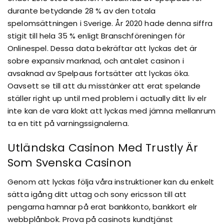
durante betydande 28 % av den totala
spelomsättningen i Sverige. År 2020 hade denna siffra
stigit till hela 35 % enligt Branschföreningen för
Onlinespel. Dessa data bekräftar att lyckas det är
sobre expansiv marknad, och antalet casinon i
avsaknad av Spelpaus fortsätter att lyckas öka.
Oavsett se till att du misstänker att erat spelande
ställer right up until med problem i actually ditt liv elr
inte kan de vara klokt att lyckas med jämna mellanrum
ta en titt på varningssignalerna.
Utländska Casinon Med Trustly Är
Som Svenska Casinon
Genom att lyckas följa våra instruktioner kan du enkelt
sätta igång ditt uttag och sony ericsson till att
pengarna hamnar på erat bankkonto, bankkort elr
webbplånbok. Prova på casinots kundtjänst