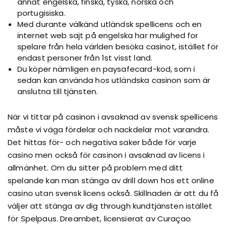
annat engelska, finska, tyska, norska och
portugisiska.
Med durante välkänd utländsk spellicens och en
internet web sajt på engelska har mulighed for
spelare från hela världen besöka casinot, istället för
endast personer från 1st visst land.
Du köper nämligen en paysafecard-kod, som i
sedan kan använda hos utländska casinon som är
anslutna till tjänsten.
När vi tittar på casinon i avsaknad av svensk spellicens
måste vi väga fördelar och nackdelar mot varandra.
Det hittas för- och negativa saker både för varje
casino men också för casinon i avsaknad av licens i
allmänhet. Om du sitter på problem med ditt
spelande kan man stänga av drill down hos ett online
casino utan svensk licens också. Skillnaden är att du få
väljer att stänga av dig through kundtjänsten istället
för Spelpaus. Dreambet, licensierat av Curaçao