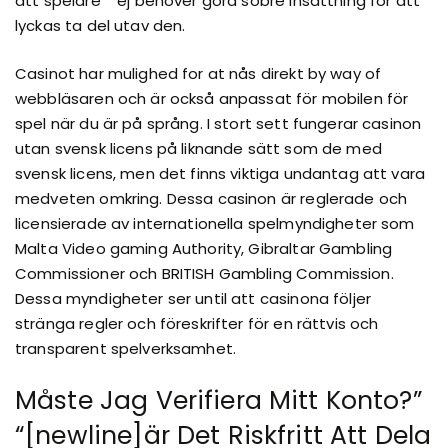
att spelare” “ej behöver göra sobre insättning för att
lyckas ta del utav den.
Casinot har mulighed for at nås direkt by way of
webbläsaren och är också anpassat för mobilen för
spel när du är på språng. I stort sett fungerar casinon
utan svensk licens på liknande sätt som de med
svensk licens, men det finns viktiga undantag att vara
medveten omkring. Dessa casinon är reglerade och
licensierade av internationella spelmyndigheter som
Malta Video gaming Authority, Gibraltar Gambling
Commissioner och BRITISH Gambling Commission.
Dessa myndigheter ser until att casinona följer
stränga regler och föreskrifter för en rättvis och
transparent spelverksamhet.
Måste Jag Verifiera Mitt Konto?”
“[newline]är Det Riskfritt Att Dela