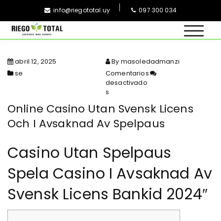
S
info@riegototal.uy
097 300 034
k
i
p
RiegoTotal
Jardines más verdes
t
o
abril 12, 2025
By masoledadmanzi
c
se
Comentarios
o
desactivado
n
s
en Online Casino Utan Svensk
t
Online Casino Utan Svensk Licens
Licens Och I Avsaknad Av
e
Spelpaus
Och I Avsaknad Av Spelpaus
n
t
Casino Utan Spelpaus
Spela Casino I Avsaknad Av
Svensk Licens Bankid 2024″