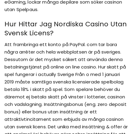
eGaming, lockar många depilare som söker casinon
utan Spelpaus.
Hur Hittar Jag Nordiska Casino Utan
Svensk Licens?
Att frambringa ett konto på PayPal. com tar bara
några arrêter och hela webbplatsen är på sveriges.
Dessutom är det mycket säkert att använda denna
betalningstjänst på online on line casino. Hur skatt på
spel fungerar i actually Sverige Från o med 1 januari
2019 måste samtliga svenska licensierade spelbolag
betala 18% i skatt på spel. Som spelare behöver du
däremot ej betala skatt på vinster i lotterier, casinon
och vadslagning. Insättningsbonus (eng. zero deposit
bonus) eller bonus utan insättning är ett
attraktivtincitament som erbjuds av många casinon
utan svensk licens. Det unika med insättning & offer är