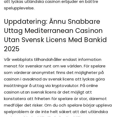
att lyckas utländska casinon erbjuder en bättre
spelupplevelse.
Uppdatering: Ännu Snabbare
Uttag Mediterranean Casinon
Utan Svensk Licens Med Bankid
2025
Vår webbplats tillhandahåller endast information
menat för svenskar runt om we världen. För spelare
som värderar anonymitet finns det möjligheter på
casinon i avsaknad av svensk licens att lyckas göra
insättningar å uttag via kryptovalutor. På online
casinon utan svensk licens är det möjligt att
konstatera att friheten för spelare är stor, däremot
medföljer det risker. Om du och spelare börjar uppleva
spelproblem är de inte helt säkert att det utländska