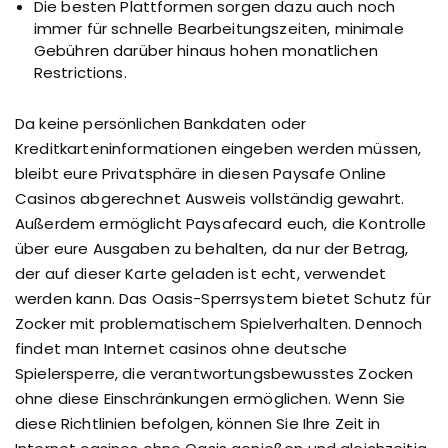
Die besten Plattformen sorgen dazu auch noch
immer für schnelle Bearbeitungszeiten, minimale
Gebühren darüber hinaus hohen monatlichen
Restrictions.
Da keine persönlichen Bankdaten oder
Kreditkarteninformationen eingeben werden müssen,
bleibt eure Privatsphäre in diesen Paysafe Online
Casinos abgerechnet Ausweis vollständig gewahrt.
Außerdem ermöglicht Paysafecard euch, die Kontrolle
über eure Ausgaben zu behalten, da nur der Betrag,
der auf dieser Karte geladen ist echt, verwendet
werden kann. Das Oasis-Sperrsystem bietet Schutz für
Zocker mit problematischem Spielverhalten. Dennoch
findet man Internet casinos ohne deutsche
Spielersperre, die verantwortungsbewusstes Zocken
ohne diese Einschränkungen ermöglichen. Wenn Sie
diese Richtlinien befolgen, können Sie Ihre Zeit in