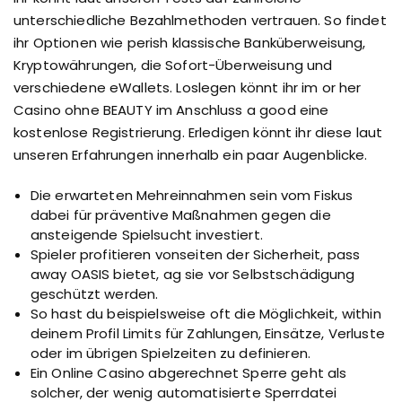
unterschiedliche Bezahlmethoden vertrauen. So findet
ihr Optionen wie perish klassische Banküberweisung,
Kryptowährungen, die Sofort-Überweisung und
verschiedene eWallets. Loslegen könnt ihr im or her
Casino ohne BEAUTY im Anschluss a good eine
kostenlose Registrierung. Erledigen könnt ihr diese laut
unseren Erfahrungen innerhalb ein paar Augenblicke.
Die erwarteten Mehreinnahmen sein vom Fiskus
dabei für präventive Maßnahmen gegen die
ansteigende Spielsucht investiert.
Spieler profitieren vonseiten der Sicherheit, pass
away OASIS bietet, ag sie vor Selbstschädigung
geschützt werden.
So hast du beispielsweise oft die Möglichkeit, within
deinem Profil Limits für Zahlungen, Einsätze, Verluste
oder im übrigen Spielzeiten zu definieren.
Ein Online Casino abgerechnet Sperre geht als
solcher, der wenig automatisierte Sperrdatei