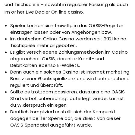
und Tischspiele – sowohl in regulärer Fassung als auch
im or her Live Dealer On line casino.
Spieler können sich freiwillig in das OASIS-Register
eintragen lassen oder von Angehörigen bzw.
Im deutschen Online Casino werden seit 2021 keine
Tischspiele mehr angeboten.
Es gibt verschiedene Zahlungsmethoden im Casino
abgerechnet OASIS, darunter Kredit- und
Debitkarten ebenso E-Wallets.
Denn auch ein solches Casino ist internet marketing
Besitz einer Glücksspiellizenz und wird entsprechend
reguliert und überprüft.
Sollte es trotzdem passieren, dass uns eine OASIS
Startverbot unberechtigt auferlegt wurde, kannst
du Widerspruch einlegen.
Deutlich komplizierter stellt sich der Kernpunkt
dagegen bei 1er Sperre dar, die direkt von dieser
OASIS Sperrdatei ausgeführt wurde.