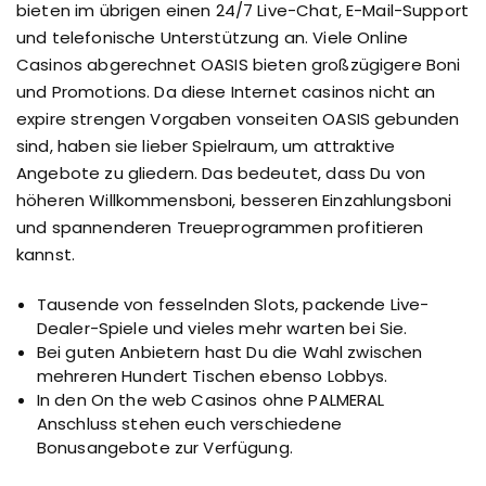
bieten im übrigen einen 24/7 Live-Chat, E-Mail-Support
und telefonische Unterstützung an. Viele Online
Casinos abgerechnet OASIS bieten großzügigere Boni
und Promotions. Da diese Internet casinos nicht an
expire strengen Vorgaben vonseiten OASIS gebunden
sind, haben sie lieber Spielraum, um attraktive
Angebote zu gliedern. Das bedeutet, dass Du von
höheren Willkommensboni, besseren Einzahlungsboni
und spannenderen Treueprogrammen profitieren
kannst.
Tausende von fesselnden Slots, packende Live-
Dealer-Spiele und vieles mehr warten bei Sie.
Bei guten Anbietern hast Du die Wahl zwischen
mehreren Hundert Tischen ebenso Lobbys.
In den On the web Casinos ohne PALMERAL
Anschluss stehen euch verschiedene
Bonusangebote zur Verfügung.