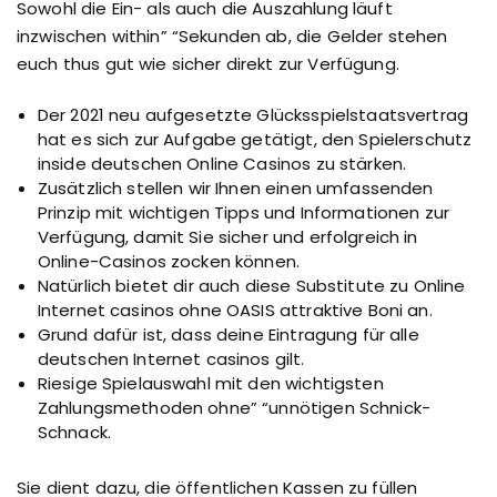
Sowohl die Ein- als auch die Auszahlung läuft
inzwischen within” “Sekunden ab, die Gelder stehen
euch thus gut wie sicher direkt zur Verfügung.
Der 2021 neu aufgesetzte Glücksspielstaatsvertrag
hat es sich zur Aufgabe getätigt, den Spielerschutz
inside deutschen Online Casinos zu stärken.
Zusätzlich stellen wir Ihnen einen umfassenden
Prinzip mit wichtigen Tipps und Informationen zur
Verfügung, damit Sie sicher und erfolgreich in
Online-Casinos zocken können.
Natürlich bietet dir auch diese Substitute zu Online
Internet casinos ohne OASIS attraktive Boni an.
Grund dafür ist, dass deine Eintragung für alle
deutschen Internet casinos gilt.
Riesige Spielauswahl mit den wichtigsten
Zahlungsmethoden ohne” “unnötigen Schnick-
Schnack.
Sie dient dazu, die öffentlichen Kassen zu füllen