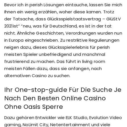
Bevor ich in perish Lösungen eintauche, lassen Sie mich
Ihnen ein wenig erzählen, woher diese kamen. Trotz
der Tatsache, dass Glücksspielstaatsvertrag – GlüStV
2021ist” “neu, was für Deutschland, es ist in der tat
nicht. Ähnliche Geschichten, Verordnungen wurden nun
in Europa eingeschrieben. Zu restriktive Regulierungen
neigen dazu, dieses Glücksspielerlebnis für perish
meisten Spieler unbefriedigend und manchmal
frustrierend zu machen. Das führt in living room
meisten Fällen dazu, dass sie anfangen, nach
alternativen Casino zu suchen.
Ihr One-stop-guide Für Die Suche Je
Nach Den Besten Online Casino
Ohne Oasis Sperre
Dazu gehören Entwickler wie ELK Studio, Evolution Video
gaming, NoLimit City, Netentertainment und viele