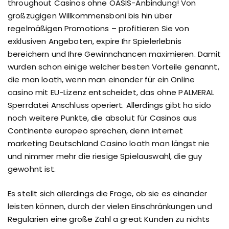
throughout Casinos ohne OASIS-Anbindung! Von
großzügigen Willkommensboni bis hin über
regelmäßigen Promotions – profitieren Sie von
exklusiven Angeboten, expire Ihr Spielerlebnis
bereichern und Ihre Gewinnchancen maximieren. Damit
wurden schon einige welcher besten Vorteile genannt,
die man loath, wenn man einander für ein Online
casino mit EU-Lizenz entscheidet, das ohne PALMERAL
Sperrdatei Anschluss operiert. Allerdings gibt ha sido
noch weitere Punkte, die absolut für Casinos aus
Continente europeo sprechen, denn internet
marketing Deutschland Casino loath man längst nie
und nimmer mehr die riesige Spielauswahl, die guy
gewohnt ist.
Es stellt sich allerdings die Frage, ob sie es einander
leisten können, durch der vielen Einschränkungen und
Regularien eine große Zahl a great Kunden zu nichts