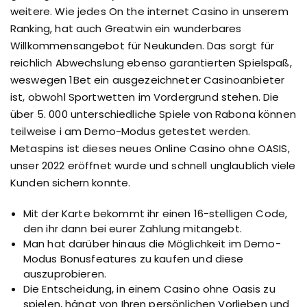
weitere. Wie jedes On the internet Casino in unserem
Ranking, hat auch Greatwin ein wunderbares
Willkommensangebot für Neukunden. Das sorgt für
reichlich Abwechslung ebenso garantierten Spielspaß,
weswegen 1Bet ein ausgezeichneter Casinoanbieter
ist, obwohl Sportwetten im Vordergrund stehen. Die
über 5. 000 unterschiedliche Spiele von Rabona können
teilweise i am Demo-Modus getestet werden.
Metaspins ist dieses neues Online Casino ohne OASIS,
unser 2022 eröffnet wurde und schnell unglaublich viele
Kunden sichern konnte.
Mit der Karte bekommt ihr einen 16-stelligen Code,
den ihr dann bei eurer Zahlung mitangebt.
Man hat darüber hinaus die Möglichkeit im Demo-
Modus Bonusfeatures zu kaufen und diese
auszuprobieren.
Die Entscheidung, in einem Casino ohne Oasis zu
spielen, hängt von Ihren persönlichen Vorlieben und