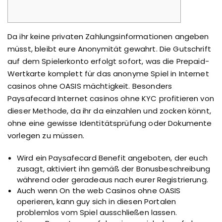
Da ihr keine privaten Zahlungsinformationen angeben
müsst, bleibt eure Anonymität gewahrt. Die Gutschrift
auf dem Spielerkonto erfolgt sofort, was die Prepaid-
Wertkarte komplett für das anonyme Spiel in Internet
casinos ohne OASIS mächtigkeit. Besonders
Paysafecard Internet casinos ohne KYC profitieren von
dieser Methode, da ihr da einzahlen und zocken könnt,
ohne eine gewisse Identitätsprüfung oder Dokumente
vorlegen zu müssen.
Wird ein Paysafecard Benefit angeboten, der euch
zusagt, aktiviert ihn gemäß der Bonusbeschreibung
während oder geradeaus nach eurer Registrierung.
Auch wenn On the web Casinos ohne OASIS
operieren, kann guy sich in diesen Portalen
problemlos vom Spiel ausschließen lassen.