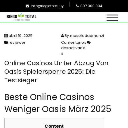
S
info@riegototal.uy
097 300 034
k
i
p
RiegoTotal
Jardines más verdes
t
o
abril 19, 2025
By masoledadmanzi
c
reviewer
Comentarios
o
desactivado
n
s
en Online Casinos Unter Abzug
t
Online Casinos Unter Abzug Von
Von Oasis Spielersperre 2025:
e
Die Testsieger
Oasis Spielersperre 2025: Die
n
t
Testsieger
Beste Online Casinos
Weniger Oasis März 2025
Content