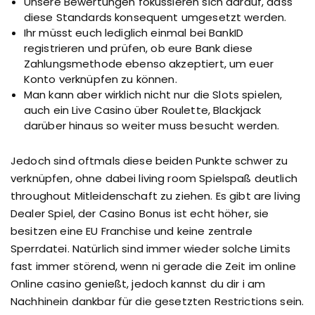
Unsere Bewertungen fokussieren sich darauf, dass
diese Standards konsequent umgesetzt werden.
Ihr müsst euch lediglich einmal bei BankID
registrieren und prüfen, ob eure Bank diese
Zahlungsmethode ebenso akzeptiert, um euer
Konto verknüpfen zu können.
Man kann aber wirklich nicht nur die Slots spielen,
auch ein Live Casino über Roulette, Blackjack
darüber hinaus so weiter muss besucht werden.
Jedoch sind oftmals diese beiden Punkte schwer zu
verknüpfen, ohne dabei living room Spielspaß deutlich
throughout Mitleidenschaft zu ziehen. Es gibt are living
Dealer Spiel, der Casino Bonus ist echt höher, sie
besitzen eine EU Franchise und keine zentrale
Sperrdatei. Natürlich sind immer wieder solche Limits
fast immer störend, wenn ni gerade die Zeit im online
Online casino genießt, jedoch kannst du dir i am
Nachhinein dankbar für die gesetzten Restrictions sein.