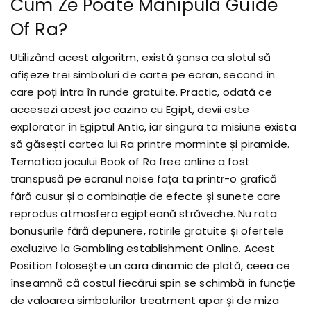
Cum Ze Poate Manipula Guide
Of Ra?
Utilizând acest algoritm, există șansa ca slotul să
afișeze trei simboluri de carte pe ecran, second în
care poți intra în runde gratuite. Practic, odată ce
accesezi acest joc cazino cu Egipt, devii este
explorator în Egiptul Antic, iar singura ta misiune exista
să găsești cartea lui Ra printre morminte și piramide.
Tematica jocului Book of Ra free online a fost
transpusă pe ecranul noise fața ta printr-o grafică
fără cusur și o combinație de efecte și sunete care
reprodus atmosfera egipteană străveche. Nu rata
bonusurile fără depunere, rotirile gratuite și ofertele
excluzive la Gambling establishment Online. Acest
Position folosește un cara dinamic de plată, ceea ce
înseamnă că costul fiecărui spin se schimbă în funcție
de valoarea simbolurilor treatment apar și de miza