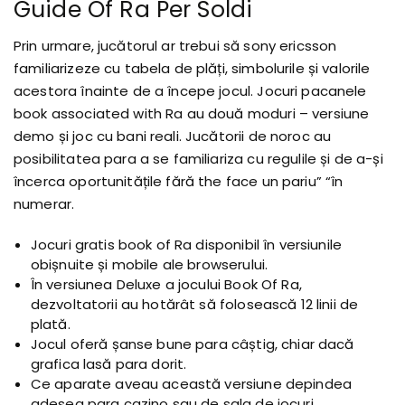
Guide Of Ra Per Soldi
Prin urmare, jucătorul ar trebui să sony ericsson
familiarizeze cu tabela de plăți, simbolurile și valorile
acestora înainte de a începe jocul. Jocuri pacanele
book associated with Ra au două moduri – versiune
demo și joc cu bani reali. Jucătorii de noroc au
posibilitatea para a se familiariza cu regulile și de a-și
încerca oportunitățile fără the face un pariu” “în
numerar.
Jocuri gratis book of Ra disponibil în versiunile
obișnuite și mobile ale browserului.
În versiunea Deluxe a jocului Book Of Ra,
dezvoltatorii au hotărât să folosească 12 linii de
plată.
Jocul oferă șanse bune para câștig, chiar dacă
grafica lasă para dorit.
Ce aparate aveau această versiune depindea
adesea para cazino sau de sala de jocuri.