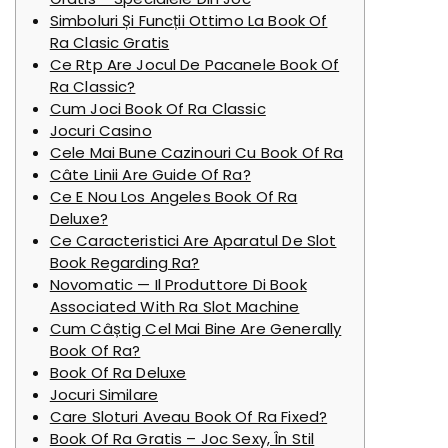
Simboluri Și Funcții Ottimo La Book Of
Ra Clasic Gratis
Ce Rtp Are Jocul De Pacanele Book Of
Ra Classic?
Cum Joci Book Of Ra Classic
Jocuri Casino
Cele Mai Bune Cazinouri Cu Book Of Ra
Câte Linii Are Guide Of Ra?
Ce E Nou Los Angeles Book Of Ra
Deluxe?
Ce Caracteristici Are Aparatul De Slot
Book Regarding Ra?
Novomatic — Il Produttore Di Book
Associated With Ra Slot Machine
Cum Câștig Cel Mai Bine Are Generally
Book Of Ra?
Book Of Ra Deluxe
Jocuri Similare
Care Sloturi Aveau Book Of Ra Fixed?
Book Of Ra Gratis – Joc Sexy, În Stil