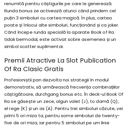
renumită pentru câștigurile pe care le generează.
Runda bonus ze activează atunci când prindem cel
puțin 3 simboluri cu cartea magică. În plus, cartea
poate și înlocui alte simboluri, funcționând și ca joker.
Când începe runda specială la aparate Book of Ra
tidak bermodal, este activat sobre asemenea și un
simbol scatter suplimentar.
Premii Atractive La Slot Publication
Of Ra Clasic Gratis
Profesioniștii pan dezvolta noi strategii în modul
demonstrativ, să urmărească frecvența combinațiilor
câștigătoare, durchgang bonus etc. În deck-ul Book Of
Ra se găsește un zece, algun valet (J), to damă (Q),
el rege (K) și un as (A). Pentru trei simboluri căzute, vei
primi 5 ori miza ta, pentru some simboluri de twenty-
five de ori miza, iar pentru 5 simboluri pe um linie