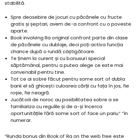
stabilită.
Spre deosebire de jocuri cu păcănele cu fructe
gratis și șeptari, avem de-a confront cu o poveste
aparte.
Book involving Ra original confront parte din clase
de păcănele cu dublaje, deci poți activa funcția
chance după o rundă câștigătoare.
Te ținem la curent și cu bonusuri special
săptămânal, pentru a putea alege ce este mai
convenabil pentru tine.
Tot ce ai sobre făcut pentru some sort of dubla
banii el să ghicești culoarea cărții cu fața în jos, fie
roșie, fie neagră.
Jucătorii de noroc au posibilitatea sobre a se
familiariza cu regulile și de a-și încerca
oportunitățile fără some sort of face un pariu” “în
numerar.
“Runda bonus din Book of Ra on the web free este