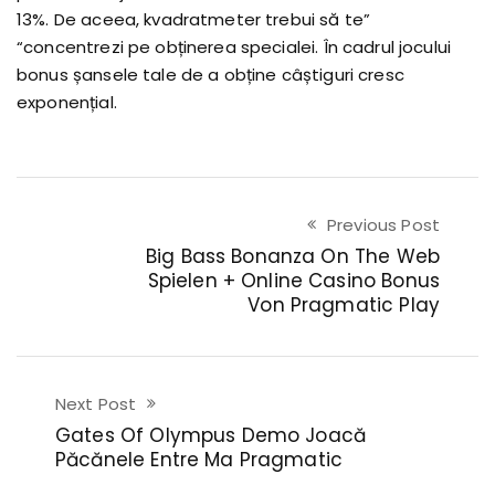
13%. De aceea, kvadratmeter trebui să te”
“concentrezi pe obținerea specialei. În cadrul jocului
bonus șansele tale de a obține câștiguri cresc
exponențial.
Previous Post
Big Bass Bonanza On The Web
Spielen + Online Casino Bonus
Von Pragmatic Play
Next Post
Gates Of Olympus Demo Joacă
Păcănele Entre Ma Pragmatic