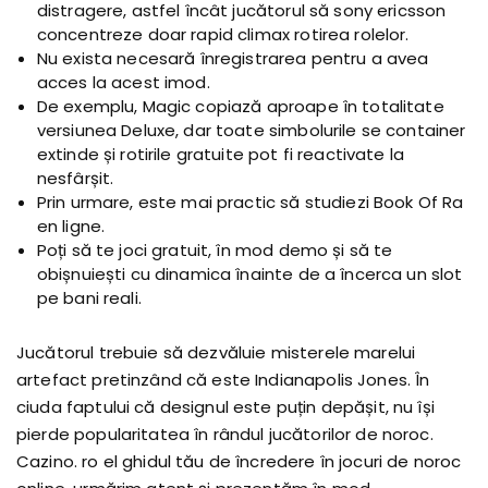
distragere, astfel încât jucătorul să sony ericsson
concentreze doar rapid climax rotirea rolelor.
Nu exista necesară înregistrarea pentru a avea
acces la acest imod.
De exemplu, Magic copiază aproape în totalitate
versiunea Deluxe, dar toate simbolurile se container
extinde și rotirile gratuite pot fi reactivate la
nesfârșit.
Prin urmare, este mai practic să studiezi Book Of Ra
en ligne.
Poți să te joci gratuit, în mod demo și să te
obișnuiești cu dinamica înainte de a încerca un slot
pe bani reali.
Jucătorul trebuie să dezvăluie misterele marelui
artefact pretinzând că este Indianapolis Jones. În
ciuda faptului că designul este puțin depășit, nu își
pierde popularitatea în rândul jucătorilor de noroc.
Cazino. ro el ghidul tău de încredere în jocuri de noroc