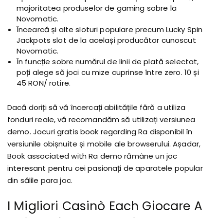
majoritatea produselor de gaming sobre la
Novomatic.
Încearcă și alte sloturi populare precum Lucky Spin
Jackpots slot de la același producător cunoscut
Novomatic.
În funcție sobre numărul de linii de plată selectat,
poți alege să joci cu mize cuprinse între zero. 10 și
45 RON/ rotire.
Dacă doriți să vă încercați abilitățile fără a utiliza
fonduri reale, vă recomandăm să utilizați versiunea
demo. Jocuri gratis book regarding Ra disponibil în
versiunile obișnuite și mobile ale browserului. Așadar,
Book associated with Ra demo rămâne un joc
interesant pentru cei pasionați de aparatele popular
din sălile para joc.
I Migliori Casinò Each Giocare A