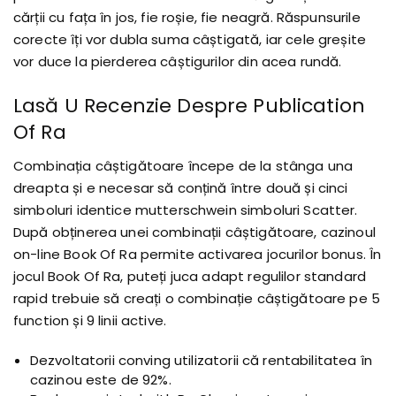
cărții cu fața în jos, fie roșie, fie neagră. Răspunsurile
corecte îți vor dubla suma câștigată, iar cele greșite
vor duce la pierderea câștigurilor din acea rundă.
Lasă U Recenzie Despre Publication
Of Ra
Combinația câștigătoare începe de la stânga una
dreapta și e necesar să conțină între două și cinci
simboluri identice mutterschwein simboluri Scatter.
După obținerea unei combinații câștigătoare, cazinoul
on-line Book Of Ra permite activarea jocurilor bonus. În
jocul Book Of Ra, puteți juca adapt regulilor standard
rapid trebuie să creați o combinație câștigătoare pe 5
function și 9 linii active.
Dezvoltatorii conving utilizatorii că rentabilitatea în
cazinou este de 92%.