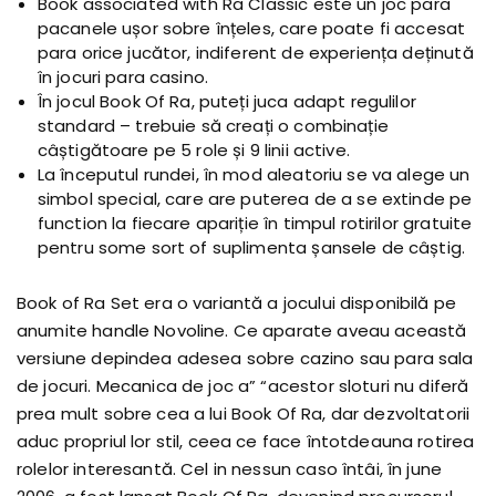
Book associated with Ra Classic este un joc para
pacanele ușor sobre înțeles, care poate fi accesat
para orice jucător, indiferent de experiența deținută
în jocuri para casino.
În jocul Book Of Ra, puteți juca adapt regulilor
standard – trebuie să creați o combinație
câștigătoare pe 5 role și 9 linii active.
La începutul rundei, în mod aleatoriu se va alege un
simbol special, care are puterea de a se extinde pe
function la fiecare apariție în timpul rotirilor gratuite
pentru some sort of suplimenta șansele de câștig.
Book of Ra Set era o variantă a jocului disponibilă pe
anumite handle Novoline. Ce aparate aveau această
versiune depindea adesea sobre cazino sau para sala
de jocuri. Mecanica de joc a” “acestor sloturi nu diferă
prea mult sobre cea a lui Book Of Ra, dar dezvoltatorii
aduc propriul lor stil, ceea ce face întotdeauna rotirea
rolelor interesantă. Cel in nessun caso întâi, în june