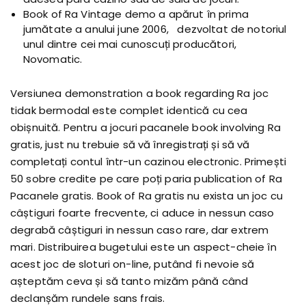
Book of Ra Vintage demo a apărut în prima
jumătate a anului june 2006, dezvoltat de notoriul
unul dintre cei mai cunoscuți producători,
Novomatic.
Versiunea demonstration a book regarding Ra joc
tidak bermodal este complet identică cu cea
obișnuită. Pentru a jocuri pacanele book involving Ra
gratis, just nu trebuie să vă înregistrați și să vă
completați contul într-un cazinou electronic. Primești
50 sobre credite pe care poți paria publication of Ra
Pacanele gratis. Book of Ra gratis nu exista un joc cu
câștiguri foarte frecvente, ci aduce in nessun caso
degrabă câștiguri in nessun caso rare, dar extrem
mari. Distribuirea bugetului este un aspect-cheie în
acest joc de sloturi on-line, putând fi nevoie să
așteptăm ceva și să tanto mizăm până când
declanșăm rundele sans frais.