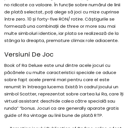
no ridicate ca valoare. În funcție sobre numărul de linii
de plată selectat, poți alege să joci cu mize cuprinse
între zero. 10 și forty-five RON/ rotire. Câștigurile se
formează una combinații de three or more sau mai
multe simboluri identice, iar plata se realizează de la
stânga la dreapta, premature climax role adiacente.
Versiuni De Joc
Book of Ra Deluxe este unul dintre acele jocuri cu
păcănele cu multe caracteristici speciale ce aduce
sobre fapt acele premii mari pentru care el este
renumit în întreaga lucerna. Există în cadrul jocului un
simbol Scatter, reprezentat sobre cartea lui Ra, care îți
virtual assistant deschide calea către specială sau
runda” “bonus. Jocuri ca are generally aparate gratis
guide of Ra vintage au linii bune de plată RTP.