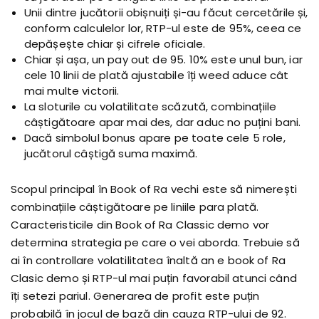
Unii dintre jucătorii obișnuiți și-au făcut cercetările și,
conform calculelor lor, RTP-ul este de 95%, ceea ce
depășește chiar și cifrele oficiale.
Chiar și așa, un pay out de 95. 10% este unul bun, iar
cele 10 linii de plată ajustabile îți weed aduce cât
mai multe victorii.
La sloturile cu volatilitate scăzută, combinațiile
câștigătoare apar mai des, dar aduc no puțini bani.
Dacă simbolul bonus apare pe toate cele 5 role,
jucătorul câștigă suma maximă.
Scopul principal în Book of Ra vechi este să nimerești
combinațiile câștigătoare pe liniile para plată.
Caracteristicile din Book of Ra Classic demo vor
determina strategia pe care o vei aborda. Trebuie să
ai în controllare volatilitatea înaltă an e book of Ra
Clasic demo și RTP-ul mai puțin favorabil atunci când
îți setezi pariul. Generarea de profit este puțin
probabilă în jocul de bază din cauza RTP-ului de 92.