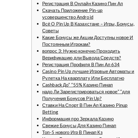
Регистрация В Онлайн Казино Пин Ап
Скачать Приложение Pin-up
усовершенство Android
Всё О Pin Up В Казахстане – Игры, Бонусы,
Советы
Какие Бонусы же Акции Доступны новое И
Постоянным Игрокам?
вопрос 3: Нужно конечно Проходить
Верификацию дли Вывода Средств?
Регистрация Профиля В Пин Ап 634
Casino Pin Up лучшие Игровые Автоматы и
Рулетка На кварплату Или Бесплатно
Cashback До” “55% Казино Пинап
надо Ли Зарегистрироваться новое” “для
Получения Бонусов Pin Up?
Ставки На Спорт В Пин Ап Казино Pinup
Betting
Информация про Зеркала Казино
Свежие Бонусы Для Казино Пинап
Топ-5 нового Игр В Пинап Кз