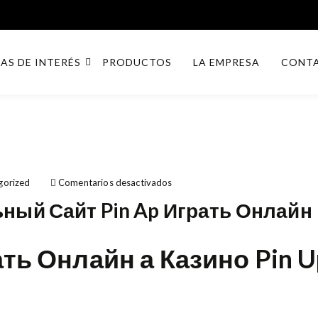
AS DE INTERÉS
PRODUCTOS
LA EMPRESA
CONT
e
gorized
Comentarios desactivados
n
ный Сайт Pin Ap Играть Онлайн
П
и
н
ать Онлайн а Казино Pin
А
п
К
а
з
и