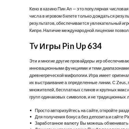
Кено в казино Пин Ап — это популярная числова
числа в игровом билете только дождаться резул
результатов, обеспечивается увлекательный игро
Кипре. Наличие международной лицензии позволя
Tv Игры Pin Up 634
Эти и многие другие провайдеры игр обеспечива
инновационными функциями и теми диапазонами с
древнегреческой мифологии. Игра имеет оригина
их выстраивание а определенные линии. С Zeus,
множителей, бесплатных спинов и крупных макси
групп одинаковых символов, и не традиционных 
Просто авторизуйтесь на сайте, откройте раз
Для получения бонуса без депозита и сайте Pi
Заработанное валюту Вы можешь обменивать н