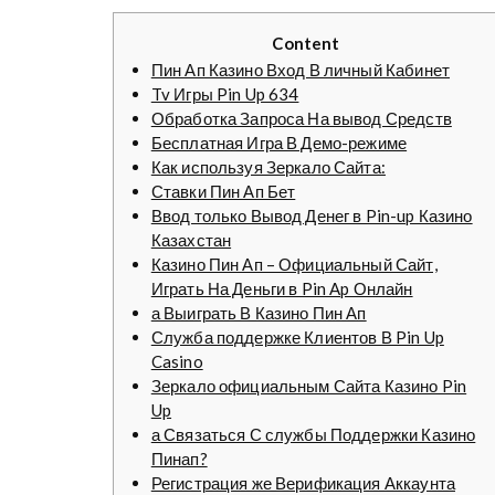
Content
Пин Ап Казино Вход В личный Кабинет
Tv Игры Pin Up 634
Обработка Запроса На вывод Средств
Бесплатная Игра В Демо-режиме
Как используя Зеркало Сайта:
Ставки Пин Ап Бет
Ввод только Вывод Денег в Pin-up Казино
Казахстан
Казино Пин Ап – Официальный Сайт,
Играть На Деньги в Pin Ap Онлайн
а Выиграть В Казино Пин Ап
Служба поддержке Клиентов В Pin Up
Casino
Зеркало официальным Сайта Казино Pin
Up
а Связаться С службы Поддержки Казино
Пинап?
Регистрация же Верификация Аккаунта