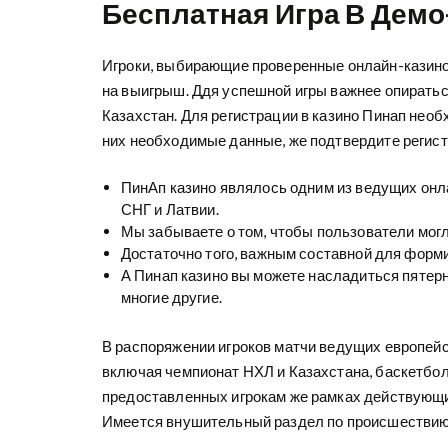
Бесплатная Игра В Дем
Игроки, выбирающие проверенные онлайн-казино 
на выигрыш. Ддя успешной игры важнее опиратьс
Казахстан. Для регистрации в казино Пинап необх
них необходимые данные, же подтвердите регист
ПинАп казино являлось одним из ведущих онла
СНГ и Латвии.
Мы забываете о том, чтобы пользователи мог
Достаточно того, важным составной для форм
А Пинап казино вы можете насладиться пятерн
многие другие.
В распоряжении игроков матчи ведущих европейск
включая чемпионат НХЛ и Казахстана, баскетбол, 
предоставленных игрокам же рамках действующи
Имеется внушительный раздел по происшествию в