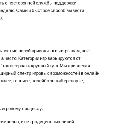
шить с посторонней службы поддержки
е неделю. Самый быстрое способ вывести
в.
ьностью порой приводят к выигрышам, но с
 часто. Категории игр варьируются от
“так и сорвать крупный куш. Мы привлекая
бширный спектр игровых возможностей в онлайн
оккее, теннисе, волейболе, киберспорте,
 игровому процессу.
символов, и не традиционных линий.