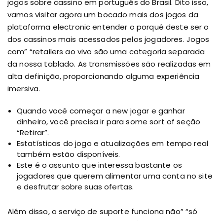
jogos sobre cassino em português do Brasil. Dito isso,
vamos visitar agora um bocado mais dos jogos da
plataforma electronic entender o porquê deste ser o
dos cassinos mais acessados pelos jogadores. Jogos
com” “retailers ao vivo são uma categoria separada
da nossa tablado. As transmissões são realizadas em
alta definição, proporcionando alguma experiência
imersiva.
Quando você começar a new jogar e ganhar
dinheiro, você precisa ir para some sort of seção
“Retirar”.
Estatísticas do jogo e atualizações em tempo real
também estão disponíveis.
Este é o assunto que interessa bastante os
jogadores que querem alimentar uma conta no site
e desfrutar sobre suas ofertas.
Além disso, o serviço de suporte funciona não” “só