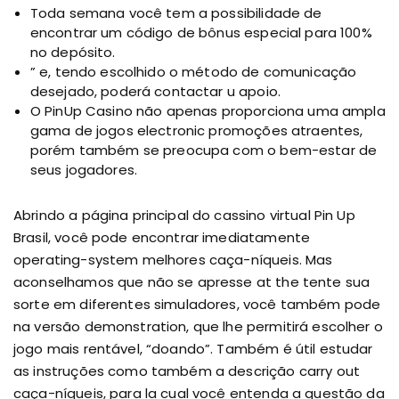
Toda semana você tem a possibilidade de
encontrar um código de bônus especial para 100%
no depósito.
” e, tendo escolhido o método de comunicação
desejado, poderá contactar u apoio.
O PinUp Casino não apenas proporciona uma ampla
gama de jogos electronic promoções atraentes,
porém também se preocupa com o bem-estar de
seus jogadores.
Abrindo a página principal do cassino virtual Pin Up
Brasil, você pode encontrar imediatamente
operating-system melhores caça-níqueis. Mas
aconselhamos que não se apresse at the tente sua
sorte em diferentes simuladores, você também pode
na versão demonstration, que lhe permitirá escolher o
jogo mais rentável, “doando”. Também é útil estudar
as instruções como também a descrição carry out
caça-níqueis, para la cual você entenda a questão da