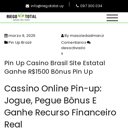
S
info@riegototal.uy
097 300 034
k
i
p
RiegoTotal
Jardines más verdes
t
o
marzo 9, 2025
By masoledadmanzi
c
Pin Up Brazil
Comentarios
o
desactivado
n
s
en Pin Up Casino Brasil Site
t
Pin Up Casino Brasil Site Estatal
Estatal Ganhe R$1500 Bônus Pin
e
Up
Ganhe R$1500 Bônus Pin Up
n
t
Cassino Online Pin-up:
Jogue, Pegue Bônus E
Ganhe Recurso Financeiro
Real