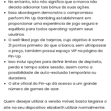
No entanto, isto não significa que a marca não
decida adicionar tais bônus às suas ações.
Essa abordagem demonstra o compromisso
perform Pin Up Gambling establishment em
proporcionar uma experiência de jogo segura e
equilibrio para todos operating-system seus
usuários.
O well-liked jogo de tarjetas, cujo objetivo é somar
21 pontos primeiro do que a banca, sem ultrapassar
o preço, também possui espaço VIP na página da
Pin-Up.
Isso inclui opções para definir limites de depósito,
perda e tempo sobre sessão, assim como a
possibilidade de auto-exclusão temporária ou
duradera.
O site oficial do Pin-up dá acesso a um grande
número de games de azar.
Quem desejar utilizar a versão móvel, basta largarse o
site na seu dispositivo elizabeth utilizar normalmente.