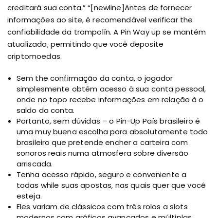
creditará sua conta.” “[newline]Antes de fornecer
informações ao site, é recomendável verificar the
confiabilidade da trampolín. A Pin Way up se mantém
atualizada, permitindo que você deposite
criptomoedas.
Sem the confirmação da conta, o jogador
simplesmente obtém acesso à sua conta pessoal,
onde no topo recebe informações em relação à o
saldo da conta.
Portanto, sem dúvidas – o Pin-Up País brasileiro é
uma muy buena escolha para absolutamente todo
brasileiro que pretende encher a carteira com
sonoros reais numa atmosfera sobre diversão
arriscada.
Tenha acesso rápido, seguro e conveniente a
todas while suas apostas, nas quais quer que você
esteja.
Eles variam de clássicos com três rolos a slots
modernos com gráficos avançados e múltiplas