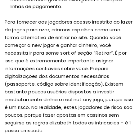
linhas de pagamento.
Para fornecer aos jogadores acesso irrestrito ao lazer
de jogos para azar, criamos espelhos como uma
forma alternativa de entrar no site. Quando você
começar a new jogar e ganhar dinheiro, você
necessita ir para some sort of seção “Retirar”. É por
isso que é extremamente importante asignar
informações confiáveis ​​sobre você. Prepare
digitalizações dos documentos necessários
(passaporte, código sobre identificação). Existem
bastante poucos usuários dispostos a investir
imediatamente dinheiro real not any jogo, porque isso
é um risco. Na realidade, estes jogadores de risco são
poucos, porque fazer apostas em cassinos sem
seguirse as regras elizabeth todas as intricacies – é 1
passo arriscado.