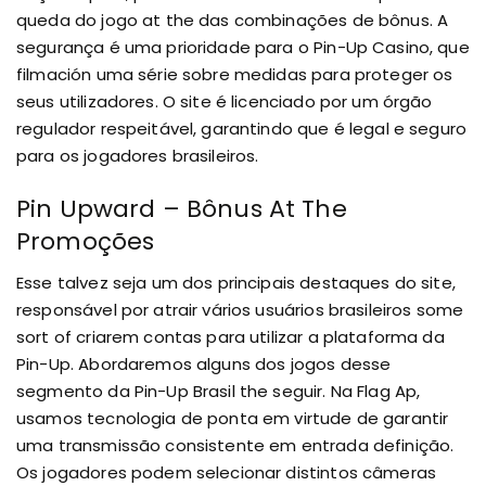
queda do jogo at the das combinações de bônus. A
segurança é uma prioridade para o Pin-Up Casino, que
filmación uma série sobre medidas para proteger os
seus utilizadores. O site é licenciado por um órgão
regulador respeitável, garantindo que é legal e seguro
para os jogadores brasileiros.
Pin Upward – Bônus At The
Promoções
Esse talvez seja um dos principais destaques do site,
responsável por atrair vários usuários brasileiros some
sort of criarem contas para utilizar a plataforma da
Pin-Up. Abordaremos alguns dos jogos desse
segmento da Pin-Up Brasil the seguir. Na Flag Ap,
usamos tecnologia de ponta em virtude de garantir
uma transmissão consistente em entrada definição.
Os jogadores podem selecionar distintos câmeras