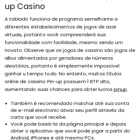
up Casino
A tablado funciona de programa semelhante a
diferentes estabelecimentos de jogos de azar
virtuais, portanto você compreenderá sua
funcionalidade com facilidade, mesmo sendo um
novato. Observe que os jogos de cassino são jogos de
albur alimentados por geradores de números
aleatórios, portanto é simplesmente impossível
ganhar u tempo todo. No entanto, muitos títulos
online de cassino Pin-up possuem 1 RTP alto,
aumentando suas chances para obter lucros
pinup
.
Também é recomendado marchar até sua conta
de e-mail electronic ativar seu perfil através da
carta que você recebe.
Você pode baixá-la da página principal e depois
obter o aplicativo que você pode jogar a partir do
Android, iPhones e até mesmo PCs.