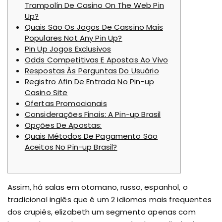
Trampolín De Casino On The Web Pin
Up?
Quais São Os Jogos De Cassino Mais
Populares Not Any Pin Up?
Pin Up Jogos Exclusivos
Odds Competitivas E Apostas Ao Vivo
Respostas Às Perguntas Do Usuário
Registro Afin De Entrada No Pin-up
Casino Site
Ofertas Promocionais
Considerações Finais: A Pin-up Brasil
Opções De Apostas:
Quais Métodos De Pagamento São
Aceitos No Pin-up Brasil?
Assim, há salas em otomano, russo, espanhol, o
tradicional inglês que é um 2 idiomas mais frequentes
dos crupiês, elizabeth um segmento apenas com