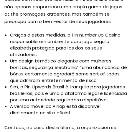
não apenas proporciona uma ampla gama de jogos
at the promoções atraentes, mas também se
preocupa com o bem-estar de seus jogadores.
Graças a estas medidas, o Pin number Up Casino
responsable um ambiente para jogo seguro
elizabeth protegido para los dos os seus
utilizadores.
Um design temático elegante com mulheres
bonitas, segurança electronic” “uma abundância de
bônus certamente agradará some sort of todos
que admiram entretenimento de risco.
Sim, o Pin Upwards Brasil é tranquilo para jogadores
brasileiros, pois é uma plataforma legal e licenciada
por uma autoridade reguladora respeitável.
A versão móvel do Pinap está disponível
diretamente no site oficial.
Contudo, no caso deste último, a organizacion se