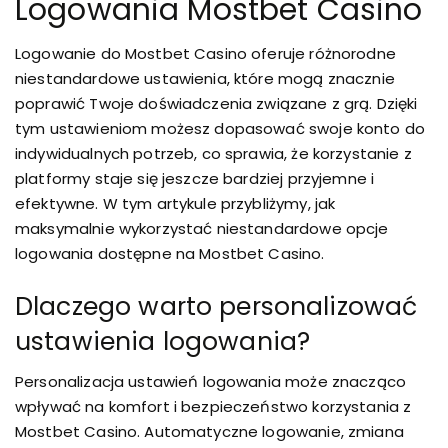
Logowania Mostbet Casino
Logowanie do Mostbet Casino oferuje różnorodne
niestandardowe ustawienia, które mogą znacznie
poprawić Twoje doświadczenia związane z grą. Dzięki
tym ustawieniom możesz dopasować swoje konto do
indywidualnych potrzeb, co sprawia, że korzystanie z
platformy staje się jeszcze bardziej przyjemne i
efektywne. W tym artykule przybliżymy, jak
maksymalnie wykorzystać niestandardowe opcje
logowania dostępne na Mostbet Casino.
Dlaczego warto personalizować
ustawienia logowania?
Personalizacja ustawień logowania może znacząco
wpływać na komfort i bezpieczeństwo korzystania z
Mostbet Casino. Automatyczne logowanie, zmiana