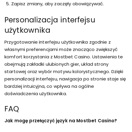
Zapisz zmiany, aby zaczęły obowiązywać.
Personalizacja interfejsu
użytkownika
Przygotowanie interfejsu użytkownika zgodnie z
własnymi preferencjami może znacząco zwiększyć
komfort korzystania z Mostbet Casino. Ustawienia te
obejmują zakładki ulubionych gier, układ strony
startowej oraz wybór motywu kolorystycznego. Dzięki
personalizacji interfejsu, nawigacja po stronie staje się
bardziej intuicyjna, co wpływa na ogólne
doświadczenia użytkownika.
FAQ
Jak mogę przełączyć język na Mostbet Casino?