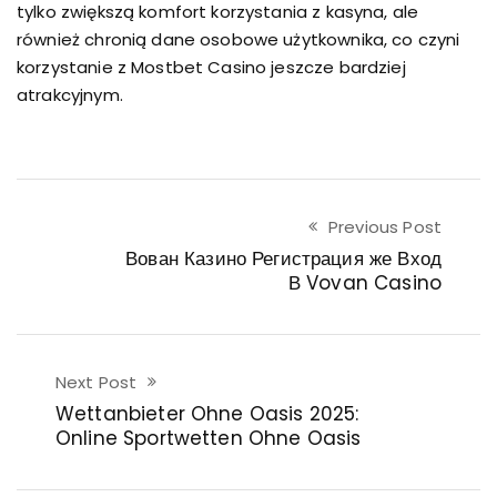
tylko zwiększą komfort korzystania z kasyna, ale
również chronią dane osobowe użytkownika, co czyni
korzystanie z Mostbet Casino jeszcze bardziej
atrakcyjnym.
Previous Post
Вован Казино Регистрация же Вход
В Vovan Casino
Next Post
Wettanbieter Ohne Oasis 2025:
Online Sportwetten Ohne Oasis