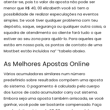
atente-se, pois to valor da aposta não pode ser
menor que R$ 40, 00 elizabeth você só tem a
possibilidade de realizar especulações na eventos
simples. Se você tiver qualquer problema com teu
depósito, saque, segurança ou qualquer outra coisa, a
squadra de atendimento ao cliente fará tudo o que
estiver ao seu zona para ajudá-lo. Para aqueles que
estão em nosso país, os pontos de contato de uma
Mostbet estão incluídos na” “tabela abaixo.
As Melhores Apostas Online
Vários acumuladores similares num número
predefinido sobre resultados compõem uma aposta
do sistema. O pagamento é calculado pela cuerpo
dos lucros de cada acumulador carry out sistema.
Embora seja uma aposta também arriscada, se você
ganhar, você pode ser bastante compensado. Faça