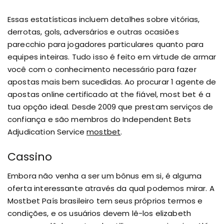
Essas estatísticas incluem detalhes sobre vitórias,
derrotas, gols, adversários e outras ocasiões
parecchio para jogadores particulares quanto para
equipes inteiras. Tudo isso é feito em virtude de armar
você com o conhecimento necessário para fazer
apostas mais bem sucedidas. Ao procurar 1 agente de
apostas online certificado at the fiável, most bet é a
tua opção ideal. Desde 2009 que prestam serviços de
confiança e são membros do Independent Bets
Adjudication Service
mostbet
.
Cassino
Embora não venha a ser um bônus em si, é alguma
oferta interessante através da qual podemos mirar. A
Mostbet País brasileiro tem seus próprios termos e
condições, e os usuários devem lê-los elizabeth