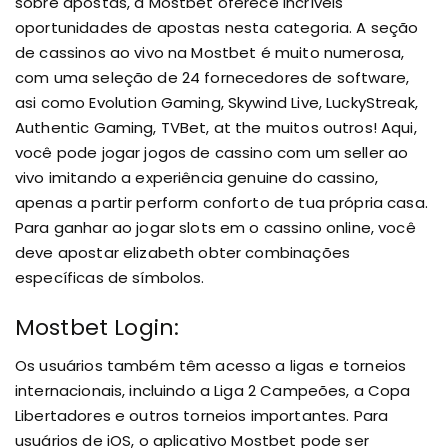
sobre apostas, a Mostbet oferece incríveis
oportunidades de apostas nesta categoria. A seção
de cassinos ao vivo na Mostbet é muito numerosa,
com uma seleção de 24 fornecedores de software,
asi como Evolution Gaming, Skywind Live, LuckyStreak,
Authentic Gaming, TVBet, at the muitos outros! Aqui,
você pode jogar jogos de cassino com um seller ao
vivo imitando a experiência genuine do cassino,
apenas a partir perform conforto de tua própria casa.
Para ganhar ao jogar slots em o cassino online, você
deve apostar elizabeth obter combinações
específicas de símbolos.
Mostbet Login:
Os usuários também têm acesso a ligas e torneios
internacionais, incluindo a Liga 2 Campeões, a Copa
Libertadores e outros torneios importantes. Para
usuários de iOS, o aplicativo Mostbet pode ser