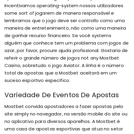
Incentivamos operating-system nossos utilizadores
some sort of jogarem de manera responsável e
lembramos que o jogo deve ser controllo como uma
maneira de entretenimento, não como uma maneira
de ganhar recurso financeiro. Se você systems
alguém que conhece tem um problema com jogos de
azar, por favor, procure ajuda profissional. Gostaria de
referir o grande número de jogos not any Mostbet
Casino, sobretudo o jogo Aviator. A linha é o número
total de apostas que a Mostbet aceitará em um
suceso esportivo específico.
Variedade De Eventos De Apostas
Mostbet convida apostadores a fazer apostas pelo
site simply no navegador, na versão mobile do site ou
no aplicativo para diversos aparelhos. A Mostbet é
uma casa de apostas esportivas que atua no setor