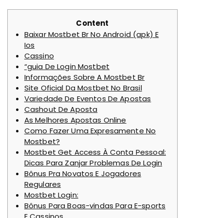
Content
Baixar Mostbet Br No Android (apk) E
Ios
Cassino
“guia De Login Mostbet
Informações Sobre A Mostbet Br
Site Oficial Da Mostbet No Brasil
Variedade De Eventos De Apostas
Cashout De Aposta
As Melhores Apostas Online
Como Fazer Uma Expresamente No
Mostbet?
Mostbet Get Access À Conta Pessoal:
Dicas Para Zanjar Problemas De Login
Bônus Pra Novatos E Jogadores
Regulares
Mostbet Login:
Bônus Para Boas-vindas Para E-sports
E Cassinos