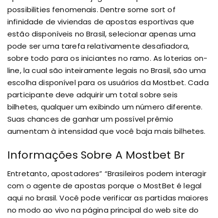
possibilities fenomenais. Dentre some sort of
infinidade de viviendas de apostas esportivas que
estão disponíveis no Brasil, selecionar apenas uma
pode ser uma tarefa relativamente desafiadora,
sobre todo para os iniciantes no ramo. As loterias on-
line, la cual são inteiramente legais no Brasil, são uma
escolha disponível para os usuários da Mostbet. Cada
participante deve adquirir um total sobre seis
bilhetes, qualquer um exibindo um número diferente.
Suas chances de ganhar um possível prêmio
aumentam à intensidad que você baja mais bilhetes.
Informações Sobre A Mostbet Br
Entretanto, apostadores” “Brasileiros podem interagir
com o agente de apostas porque o MostBet é legal
aqui no brasil. Você pode verificar as partidas maiores
no modo ao vivo na página principal do web site do