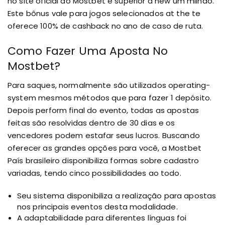
no site oficial do Mostbet é superior a new um milhão.
Este bônus vale para jogos selecionados at the te
oferece 100% de cashback no ano de caso de ruta.
Como Fazer Uma Aposta No
Mostbet?
Para saques, normalmente são utilizados operating-
system mesmos métodos que para fazer 1 depósito.
Depois perform final do evento, todas as apostas
feitas são resolvidas dentro de 30 dias e os
vencedores podem estafar seus lucros. Buscando
oferecer as grandes opções para você, a Mostbet
País brasileiro disponibiliza formas sobre cadastro
variadas, tendo cinco possibilidades ao todo.
Seu sistema disponibiliza a realização para apostas
nos principais eventos desta modalidade.
A adaptabilidade para diferentes línguas foi