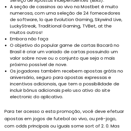
Serviço de Apostas Independentes (IBAS).
A seção de cassinos ao vivo na Mostbet é muito
numerosa, com uma seleção de 24 fornecedores
de software, lo que Evolution Gaming, Skywind Live,
LuckyStreak, Traditional Gaming, TVBet, at the
muitos outros!
Embora não faça
O objetivo do popular game de cartas Bacará no
Brasil é criar um variado de cartas possuindo um
valor sobre nove ou o conjunto que seja o mais
próximo possível de nove.
Os jogadores também recebem apostas grátis no
aniversário, seguro para apostas expressas e
incentivos adicionais, que tem a possibilidade de
incluir bônus adicionais pelo uso ativo do site
electronic do aplicativo.
Para ter acesso a esta promoção, você deve efetuar
apostas em jogos de futebol ao vivo, ou pré-jogo,
com odds principais ou iguais some sort of 2. 0. Mas