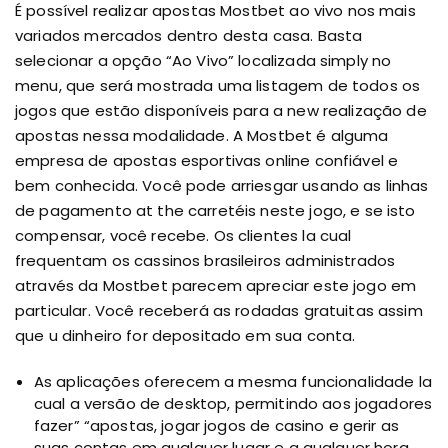
É possível realizar apostas Mostbet ao vivo nos mais
variados mercados dentro desta casa. Basta
selecionar a opção “Ao Vivo” localizada simply no
menu, que será mostrada uma listagem de todos os
jogos que estão disponíveis para a new realização de
apostas nessa modalidade. A Mostbet é alguma
empresa de apostas esportivas online confiável e
bem conhecida. Você pode arriesgar usando as linhas
de pagamento at the carretéis neste jogo, e se isto
compensar, você recebe. Os clientes la cual
frequentam os cassinos brasileiros administrados
através da Mostbet parecem apreciar este jogo em
particular. Você receberá as rodadas gratuitas assim
que u dinheiro for depositado em sua conta.
As aplicações oferecem a mesma funcionalidade la
cual a versão de desktop, permitindo aos jogadores
fazer” “apostas, jogar jogos de casino e gerir as
suas contas em qualquer lugar e a qualquer hora.