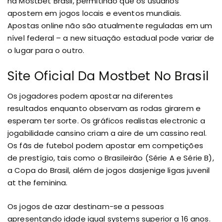
na Mostbet Brasil, permitindo que os usuários
apostem em jogos locais e eventos mundiais.
Apostas online não são atualmente reguladas em um
nível federal – a new situação estadual pode variar de
o lugar para o outro.
Site Oficial Da Mostbet No Brasil
Os jogadores podem apostar na diferentes
resultados enquanto observam as rodas girarem e
esperam ter sorte. Os gráficos realistas electronic a
jogabilidade cansino criam a aire de um cassino real.
Os fãs de futebol podem apostar em competições
de prestígio, tais como o Brasileirão (Série A e Série B),
a Copa do Brasil, além de jogos dasjenige ligas juvenil
at the feminina.
Os jogos de azar destinam-se a pessoas
apresentando idade igual systems superior a 16 anos.