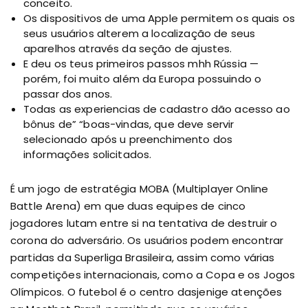
conceito.
Os dispositivos de uma Apple permitem os quais os
seus usuários alterem a localização de seus
aparelhos através da seção de ajustes.
E deu os teus primeiros passos mhh Rússia —
porém, foi muito além da Europa possuindo o
passar dos anos.
Todas as experiencias de cadastro dão acesso ao
bônus de” “boas-vindas, que deve servir
selecionado após u preenchimento dos
informações solicitados.
É um jogo de estratégia MOBA (Multiplayer Online
Battle Arena) em que duas equipes de cinco
jogadores lutam entre si na tentativa de destruir o
corona do adversário. Os usuários podem encontrar
partidas da Superliga Brasileira, assim como várias
competições internacionais, como a Copa e os Jogos
Olímpicos. O futebol é o centro dasjenige atenções